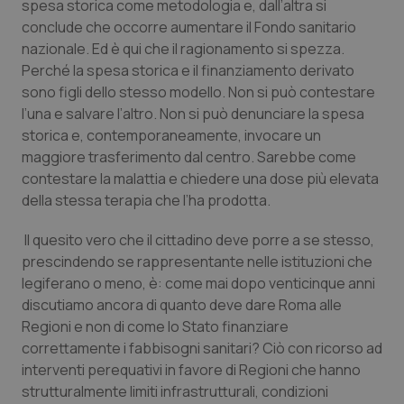
spesa storica come metodologia e, dall’altra si
conclude che occorre aumentare il Fondo sanitario
Piemonte
HIV
nazionale. Ed è qui che il ragionamento si spezza.
Perché la spesa storica e il finanziamento derivato
Provincia Autonoma di Bolzano
Infezioni & Febbre
sono figli dello stesso modello. Non si può contestare
l’una e salvare l’altro. Non si può denunciare la spesa
Provincia Autonoma di Trento
Ipertensione & Scompenso
storica e, contemporaneamente, invocare un
maggiore trasferimento dal centro. Sarebbe come
Puglia
Malattie rare
contestare la malattia e chiedere una dose più elevata
della stessa terapia che l’ha prodotta.
Sardegna
Malattia di Crohn & Rettocolite Ulcerosa
Il quesito vero che il cittadino deve porre a se stesso,
prescindendo se rappresentante nelle istituzioni che
Sicilia
Neuroscienze & patologie neurodegenerative
legiferano o meno, è: come mai dopo venticinque anni
discutiamo ancora di quanto deve dare Roma alle
Toscana
Obesità
Regioni e non di come lo Stato finanziare
correttamente i fabbisogni sanitari? Ciò con ricorso ad
Umbria
Oftalmologia
interventi perequativi in favore di Regioni che hanno
strutturalmente limiti infrastrutturali, condizioni