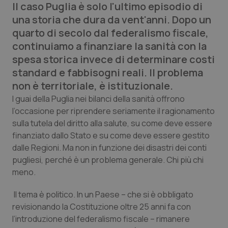
Il caso Puglia è solo l'ultimo episodio di
una storia che dura da vent'anni. Dopo un
Scienza e Farmaci
quarto di secolo dal federalismo fiscale,
continuiamo a finanziare la sanità con la
Studi e Analisi
spesa storica invece di determinare costi
standard e fabbisogni reali. Il problema
Lettere al direttore
non è territoriale, è istituzionale.
I guai della Puglia nei bilanci della sanità offrono
Edizioni Regionali
l’occasione per riprendere seriamente il ragionamento
sulla tutela del diritto alla salute, su come deve essere
QS Pro
finanziato dallo Stato e su come deve essere gestito
dalle Regioni. Ma non in funzione dei disastri dei conti
Professionisti Sanitari.AI
pugliesi, perché è un problema generale. Chi più chi
meno.
Abruzzo
QS Pro Gold
Il tema è politico. In un Paese – che si è obbligato
QS Club
Newsletter
revisionando la Costituzione oltre 25 anni fa con
Basilicata
Artrite & artrosi
l’introduzione del federalismo fiscale – rimanere