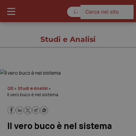
Venerdì 7 Agosto 2026
Studi e Analisi
Studi e Analisi
Cronache
QS
»
Studi e Analisi
»
Il vero buco è nel sistema
Governo e Parlamento
Regioni e Asl
Il vero buco è nel sistema
Lavoro e Professioni