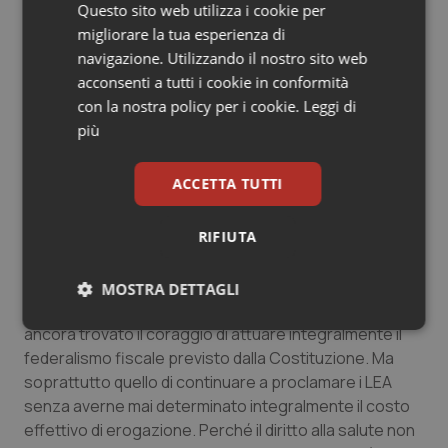
l’insufficienza delle risorse e quelle più deboli
Questo sito web utilizza i cookie per
continuano ad accumulare difficoltà, significa che il
migliorare la tua esperienza di
problema non è territoriale. È istituzionale.
navigazione. Utilizzando il nostro sito web
acconsenti a tutti i cookie in conformità
In quanto tale la responsabilità non appartiene né alla
con la nostra policy per i cookie.
Leggi di
destra né alla sinistra. Appartiene a un’intera classe
più
politica che per un quarto di secolo ha rinviato
l’attuazione della più importante riforma finanziaria
ACCETTA TUTTI
della Repubblica.
RIFIUTA
La vera domanda non è se manchino oggi 200 milioni,
300 milioni o un miliardo.
MOSTRA DETTAGLI
La vera domanda è perché nel 2026 l’Italia non abbia
ancora trovato il coraggio di attuare integralmente il
Necessari
Statistici
Marketing
federalismo fiscale previsto dalla Costituzione. Ma
soprattutto quello di continuare a proclamare i LEA
senza averne mai determinato integralmente il costo
effettivo di erogazione. Perché il diritto alla salute non