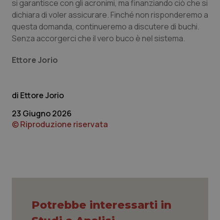
si garantisce con gli acronimi, ma finanziando ciò che si
Necessari
Statistici
Marketing
dichiara di voler assicurare. Finché non risponderemo a
questa domanda, continueremo a discutere di buchi.
I cookie necessari contribuiscono a rendere fruibile il
Senza accorgerci che il vero buco è nel sistema.
sito web abilitandone funzionalità di base quali la
navigazione sulle pagine e l'accesso alle aree
protette del sito. Il sito web non è in grado di
Ettore Jorio
funzionare correttamente senza questi cookie.
Nome
Fornitore
/
Dominio
Scaden
VISITOR_PRIVACY_METADATA
5 mesi
YouTube
Ettore Jorio
settim
.youtube.com
23 Giugno 2026
© Riproduzione riservata
Potrebbe interessarti in