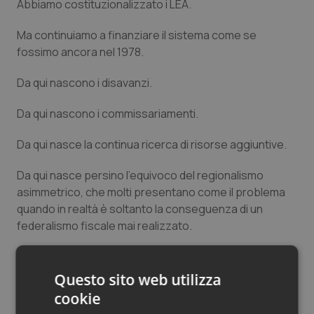
Abbiamo costituzionalizzato i LEA.
Ma continuiamo a finanziare il sistema come se
fossimo ancora nel 1978.
Da qui nascono i disavanzi.
Da qui nascono i commissariamenti.
Da qui nasce la continua ricerca di risorse aggiuntive.
Da qui nasce persino l’equivoco del regionalismo
asimmetrico, che molti presentano come il problema
quando in realtà è soltanto la conseguenza di un
federalismo fiscale mai realizzato.
Il caso Puglia offre allora una lezione che va oltre la
contingenza.
Questo sito web utilizza
cookie
Se persino le Regioni più forti denunciano