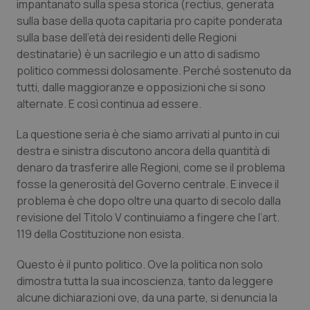
impantanato sulla spesa storica (rectius, generata
Calabria
Asma & BPCO
sulla base della quota capitaria pro capite ponderata
sulla base dell’età dei residenti delle Regioni
Campania
Car-T
destinatarie) è un sacrilegio e un atto di sadismo
politico commessi dolosamente. Perché sostenuto da
Emilia-Romagna
Colesterolo & coronaropatie
tutti, dalle maggioranze e opposizioni che si sono
alternate. E così continua ad essere.
Friuli Venezia Giulia
Dermatite Atopica
La questione seria è che siamo arrivati al punto in cui
destra e sinistra discutono ancora della quantità di
Lazio
Diabete & glucometri
denaro da trasferire alle Regioni, come se il problema
fosse la generosità del Governo centrale. E invece il
Liguria
Disturbi dell’umore
problema è che dopo oltre una quarto di secolo dalla
revisione del Titolo V continuiamo a fingere che l’art.
Lombardia
Dolore
119 della Costituzione non esista.
Marche
Donna & Salute
Questo è il punto politico. Ove la politica non solo
dimostra tutta la sua incoscienza, tanto da leggere
alcune dichiarazioni ove, da una parte, si denuncia la
Molise
Epatiti