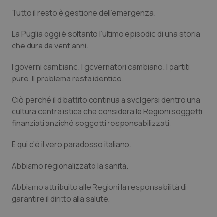
Salute orale & impianti
Tutto il resto è gestione dell’emergenza.
La Puglia oggi è soltanto l’ultimo episodio di una storia
Sangue & coagulazione
che dura da vent’anni.
Tiroide
I governi cambiano. I governatori cambiano. I partiti
pure. Il problema resta identico.
Tumore al seno
Ciò perché il dibattito continua a svolgersi dentro una
cultura centralistica che considera le Regioni soggetti
Tumore ovarico
finanziati anziché soggetti responsabilizzati.
Tumori del Polmone & Testa Collo
E qui c’è il vero paradosso italiano.
Tumori gastrointestinali
Abbiamo regionalizzato la sanità.
Abbiamo attribuito alle Regioni la responsabilità di
Ulcera & Reflusso
garantire il diritto alla salute.
Vaccini