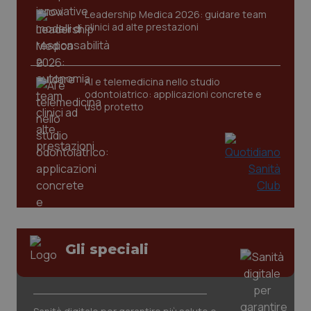
Leadership Medica 2026: guidare team
clinici ad alte prestazioni
AI e telemedicina nello studio
odontoiatrico: applicazioni concrete e
PHPSESSID
Sessio
PHP.net
uso protetto
www.quotidianosanita.it
Gli speciali