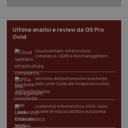
2 gior
_ga
1 anno
Google LLC
Ultime analisi e review da QS Pro
mes
.quotidianosanita.it
Gold
Cloud sanitario: infrastrutture,
compliance, GDPR e Risk management
Gestione dell'Ipertensione resistente:
dalle Linee Guida alle terapie innovative
Leadership Infermieristica 2026: nuovi
modelli di responsabilità e autonomia