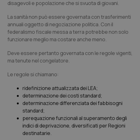
Valle D’Aosta
Oncodermatologia
disagevoli e popolazione che si svuota di giovani.
La sanità non può essere governata con trasferimenti
Veneto
Oncoematologia
annuali oggetto di negoziazione politica. Con il
federalismo fiscale messa a terra potrebbe non solo
Oncologia & Nutrizione
funzionare meglio ma costare anche meno.
Psoriasi & pelle
Deve essere pertanto governata con le regole vigenti,
ma tenute nel congelatore.
Quotidiano Cardiologia
Le regole si chiamano:
Quotidiano Chirurgia
ridefinizione attualizzata dei LEA;
determinazione dei costi standard;
Quotidiano Oncologia
determinazione differenziata dei fabbisogni
standard;
Quotidiano Pediatria
perequazione funzionali al superamento degli
indici di deprivazione, diversificati per Regioni
Rene & patologie urogenitali
destinatarie.