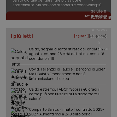
Sanità digitale per garantire più salute e
sostenibilità. Ma servono standard e condivisione
Tutti gli speciali
_ga_KM60CM4NPH
.quotidianosanita.it
1 anno
mes
I più letti
[7 giorni]
[30 giorni]
Caldo, segnali di lenta ritirata dell'ondata: il 7
agosto restano 26 città da bollino rosso, l'8
scendono a 19
Fornitore
/
Covid. Il silenzio di Fauci e il perdono di Biden.
Nome
Scadenza
Descrizion
Dominio
Ma il Quinto Emendamento non è
Nome
Fornitore
/
Dominio
Scadenza
Des
un’ammissione di colpa
_ga_0VMQEQKQ1N
.quotidianosanita.it
1 anno 1
Questo
mese
cookie
VISITOR_INFO1_LIVE
5 mesi 4
Que
Google LLC
viene
settimane
imp
.youtube.com
Caldo estremo, FADOI: “Sopra i 40 gradi il
utilizzato
You
corpo può non riuscire più a disperdere il
da Google
ten
Analytics
pre
calore”
per
del
mantener
vid
lo stato
inco
Comparto Sanità. Firmato il contratto 2025-
della
può
2027. Aumenti fino a 240 euro per gli
sessione.
det