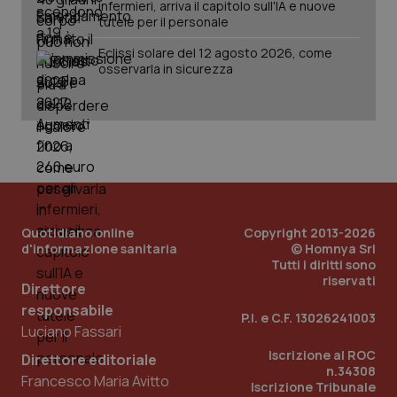
infermieri, arriva il capitolo sull'IA e nuove
vis
tutele per il personale
web
uti
nuo
Eclissi solare del 12 agosto 2026, come
ver
osservarla in sicurezza
dell
You
__Secure-YNID
.youtube.com
5 mesi 4
Que
settimane
imp
You
ten
pre
del
vid
inco
può
det
Quotidiano online
Copyright 2013-2026
vis
web
d'informazione sanitaria
© Homnya Srl
uti
Tutti i diritti sono
nuo
riservati
ver
Direttore
dell
responsabile
You
P.I. e C.F. 13026241003
Luciano Fassari
YSC
Sessione
Que
Google LLC
imp
.youtube.com
Iscrizione al ROC
Direttore editoriale
You
n.34308
ten
Francesco Maria Avitto
vis
Iscrizione Tribunale
vid