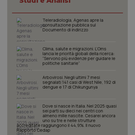
Studi e Analisi
CookieScriptConsent
5 mesi
CookieScript
Teleradiologia, Agenas apre la
settim
www.quotidianosanita.it
consultazione pubblica sul
Documento di indirizzo
Clima, salute e migrazioni. L’Oms
lancia le priorità globali della ricerca:
“Servono più evidenze per guidare le
politiche sanitarie”
Arbovirosi. Negli ultimi 7 mesi
segnalati 141 casi di West Nile, 192 di
dengue e 17 di Chikungunya
tracking-sites-ironfish-
www.quotidianosanita.it
4
tracking-enable
settim
2 gior
Dove si nasce in Italia. Nel 2025 quasi
sei parti su dieci nei centri con
almeno mille nascite. Cesarei ancora
uno su tre e nelle strutture
accreditate raggiungono il 44,9%. Il nuovo
tracking-sites-ironfish-
www.quotidianosanita.it
4
Rapporto Cedap
session-id
settim