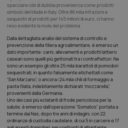
Calabria
Asma & BPCO
spacciare cibi di dubbia provenienza come prodotti
simbolo del Made in Italy. Oltre 86 mila infrazioni e
sequestri di prodotti per 145 milioni di euro, ci hanno
Campania
Car-T
reso evidente la mole del problema.
Emilia-Romagna
Colesterolo & coronaropatie
Dalla dettagliata analisi del sistema di controllo e
prevenzione della filiera agroalimentare, è emerso un
Friuli Venezia Giulia
Dermatite Atopica
dato importante: carni, allevamenti e prodotti lattiero
caseari sono quelli più gettonati tra i contraffattori. Ne
Lazio
Diabete & glucometri
sono un esempio gli oltre 25 mila barattoli di pomodori
sequestrati, in quanto falsamente etichettati come
Liguria
Disturbi dell’umore
“San Marzano”, o ancora i 24 mila chili di formaggio a
pasta filata, indebitamente dichiarati “mozzarella”,
provenienti dalla Germania.
Lombardia
Dolore
Uno dei casi più eclatanti di frode pericolosa per la
salute, è emerso dall’operazione “Somatos” portata a
Marche
Donna & Salute
termine dai Nas, dopo tre anni di indagini, con 22
ordinanze di custodia cautelare, di cui 5 in carcere e 17
Molise
Epatiti
agli arresti domiciliari, nei confronti di altrettante