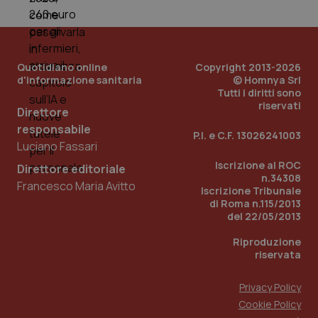
mese
cookie
VISITOR_INFO1_LIVE
5 mesi 4
Que
Google LLC
viene
settimane
imp
.youtube.com
utilizzato
You
da Google
ten
Analytics
pre
per
del
mantener
Quotidiano online
Copyright 2013-2026
vid
lo stato
inco
d'informazione sanitaria
© Homnya Srl
della
può
Tutti i diritti sono
sessione.
det
riservati
vis
Direttore
web
uti
responsabile
P.I. e C.F. 13026241003
nuo
Luciano Fassari
ver
dell
Iscrizione al ROC
You
Direttore editoriale
n.34308
Francesco Maria Avitto
__Secure-YNID
.youtube.com
5 mesi 4
Que
Iscrizione Tribunale
settimane
imp
di Roma n.115/2013
You
del 22/05/2013
ten
pre
del
Riproduzione
vid
riservata
inco
può
det
Privacy Policy
vis
web
Cookie Policy
uti
nuo