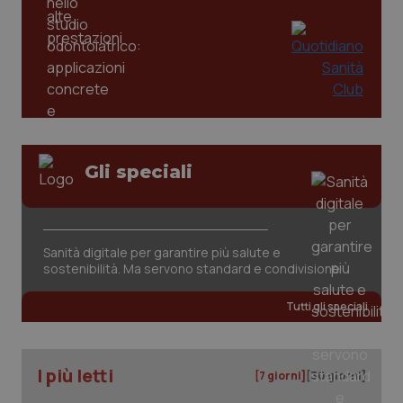
Gli speciali
Sanità digitale per garantire più salute e
PHPSESSID
Sessio
PHP.net
sostenibilità. Ma servono standard e condivisione
www.quotidianosanita.it
Tutti gli speciali
I più letti
[7 giorni]
[30 giorni]