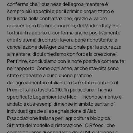
conferma che il business dell’agroalimentare è
Salute orale & impianti
sempre più appetibile per il crimine organizzato e
l’industria della contraffazione, grazie al valore
Sangue & coagulazione
crescente, in termini economici, del Made in Italy. Per
fortuna il rapporto ci conferma anche positivamente
Tiroide
che il sistema di controlli lavora bene nonostante la
cancellazione dell’Agenzia nazionale per la sicurezza
Tumore al seno
alimentare, di cui chiediamo con forza la creazione”.
Per finire, concludiamo con le note positive contenute
nel rapporto. Come ogni anno, anche stavolta sono
Tumore ovarico
state segnalate alcune buone pratiche
dell’agroalimentare italiano, a cui è stato conferito il
Tumori del Polmone & Testa Collo
Premio Italia a tavola 2010. “In particolare – hanno
specificato Legambiente e Mdc – il riconoscimento è
Tumori gastrointestinali
andato a due esempi di mense in ambito sanitario",
individuati grazie alla segnalazione di Aiab,
Ulcera & Reflusso
l'Associazione italiana per l’agricoltura biologica.
Si tratta del modello di ristorazione "CIR food" che
Vaccini
coinvolge i presidi ospedalieri dell’AUSL di Bologna e