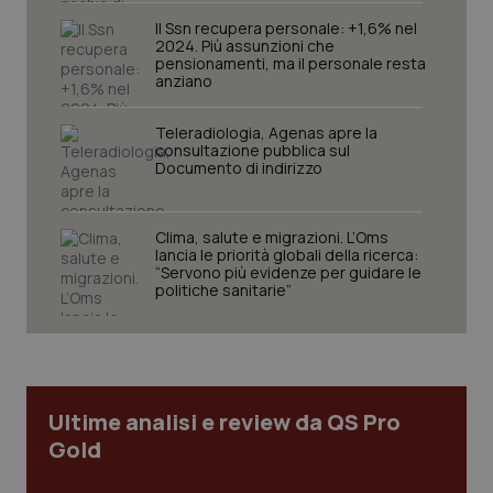
Il Ssn recupera personale: +1,6% nel
2024. Più assunzioni che
pensionamenti, ma il personale resta
anziano
Teleradiologia, Agenas apre la
consultazione pubblica sul
Documento di indirizzo
CookieScriptConsent
5 mesi
CookieScript
Clima, salute e migrazioni. L’Oms
settim
www.quotidianosanita.it
lancia le priorità globali della ricerca:
“Servono più evidenze per guidare le
politiche sanitarie”
Ultime analisi e review da QS Pro
Gold