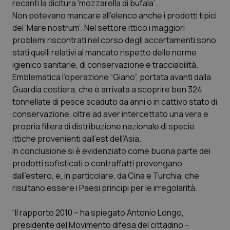
Valle D’Aosta
Oncodermatologia
recanti la dicitura ‘mozzarella di bufala’.
Non potevano mancare all’elenco anche i prodotti tipici
del ‘Mare nostrum’. Nel settore ittico i maggiori
Veneto
Oncoematologia
problemi riscontrati nel corso degli accertamenti sono
stati quelli relativi al mancato rispetto delle norme
Oncologia & Nutrizione
igienico sanitarie, di conservazione e tracciabilità.
Emblematica l’operazione “Giano”, portata avanti dalla
Psoriasi & pelle
Guardia costiera, che è arrivata a scoprire ben 324
tonnellate di pesce scaduto da anni o in cattivo stato di
Quotidiano Cardiologia
conservazione, oltre ad aver intercettato una vera e
propria filiera di distribuzione nazionale di specie
Quotidiano Chirurgia
ittiche provenienti dall’est dell’Asia.
In conclusione si è evidenziato come buona parte dei
Quotidiano Oncologia
prodotti sofisticati o contraffatti provengano
dall’estero, e, in particolare, da Cina e Turchia, che
risultano essere i Paesi principi per le irregolarità.
Quotidiano Pediatria
“Il rapporto 2010 – ha spiegato Antonio Longo,
Rene & patologie urogenitali
presidente del Movimento difesa del cittadino –