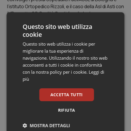
l’istituto Ortopedico Rizzoli, e il caso della Asl di Asti con
il “Progetto 2Q Qualità Quotidiana”, che ha come
obiettivo quello di puntare su una ristorazione
Questo sito web utilizza
ospedaliera che riconosca il valore dell’alimentazione
cookie
per la cura e la riabilitazione.
Il progetto “Prevenzione salute al ristorante”,
Questo sito web utilizza i cookie per
segnalato dalla Fipe (Federazione italiana pubblici
migliorare la tua esperienza di
esercizi), punta invece a promuovere la salute ed il
navigazione. Utilizzando il nostro sito web
benessere alimentare, rispondendo alle richieste
acconsenti a tutti i cookie in conformità
provenienti da parte della popolazione in merito a stili
con la nostra policy per i cookie.
Leggi di
di vita alimentare salutari ed equilibrati e creare un
più
circuito presso cui trovare offerte gastronomiche
diversificate.
ACCETTA TUTTI
RIFIUTA
G.R.
MOSTRA DETTAGLI