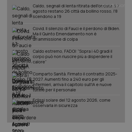
Caldo, segnali di lenta ritirata dell'ondata: il 7
agosto restano 26 città da bollino rosso, l'8
scendono a 19
Covid. Il silenzio di Fauci e il perdono di Biden.
Ma il Quinto Emendamento non è
un’ammissione di colpa
Caldo estremo, FADOI: “Sopra i 40 gradi il
corpo può non riuscire più a disperdere il
_ga_KM60CM4NPH
.quotidianosanita.it
1 anno
calore”
mes
Comparto Sanità. Firmato il contratto 2025-
2027. Aumenti fino a 240 euro per gli
infermieri, arriva il capitolo sull'IA e nuove
tutele per il personale
Eclissi solare del 12 agosto 2026, come
osservarla in sicurezza
Fornitore
/
Nome
Scadenza
Descrizion
Dominio
Nome
Fornitore
/
Dominio
Scadenza
Des
_ga_0VMQEQKQ1N
.quotidianosanita.it
1 anno 1
Questo