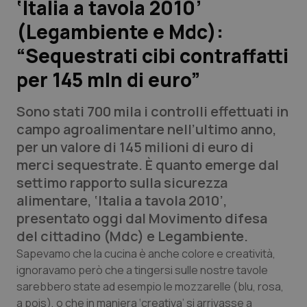
‘Italia a tavola 2010’
(Legambiente e Mdc):
Scienza e Farmaci
“Sequestrati cibi contraffatti
Studi e Analisi
per 145 mln di euro”
Lettere al direttore
Sono stati 700 mila i controlli effettuati in
campo agroalimentare nell’ultimo anno,
Edizioni Regionali
per un valore di 145 milioni di euro di
merci sequestrate. È quanto emerge dal
QS Pro
settimo rapporto sulla sicurezza
alimentare, ‘Italia a tavola 2010’,
Professionisti Sanitari.AI
presentato oggi dal Movimento difesa
del cittadino (Mdc) e Legambiente.
Abruzzo
QS Pro Gold
Sapevamo che la cucina è anche colore e creatività,
ignoravamo però che a tingersi sulle nostre tavole
QS Club
Newsletter
Basilicata
Artrite & artrosi
sarebbero state ad esempio le mozzarelle (blu, rosa,
a pois), o che in maniera ‘creativa’ si arrivasse a