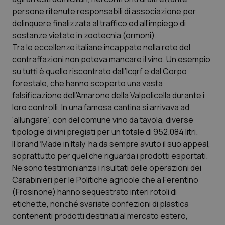
persone ritenute responsabili di associazione per
Piemonte
HIV
delinquere finalizzata al traffico ed all’impiego di
sostanze vietate in zootecnia (ormoni).
Provincia Autonoma di Bolzano
Infezioni & Febbre
Tra le eccellenze italiane incappate nella rete del
contraffazioni non poteva mancare il vino. Un esempio
Provincia Autonoma di Trento
Ipertensione & Scompenso
su tutti è quello riscontrato dall’Icqrf e dal Corpo
forestale, che hanno scoperto una vasta
falsificazione dell’Amarone della Valpolicella durante i
Puglia
Malattie rare
loro controlli. In una famosa cantina si arrivava ad
‘allungare’, con del comune vino da tavola, diverse
Sardegna
Malattia di Crohn & Rettocolite Ulcerosa
tipologie di vini pregiati per un totale di 952.084 litri.
Il brand ‘Made in Italy’ ha da sempre avuto il suo appeal,
Sicilia
Neuroscienze & patologie neurodegenerative
soprattutto per quel che riguarda i prodotti esportati.
Ne sono testimonianza i risultati delle operazioni dei
Toscana
Obesità
Carabinieri per le Politiche agricole che a Ferentino
(Frosinone) hanno sequestrato interi rotoli di
Umbria
Oftalmologia
etichette, nonché svariate confezioni di plastica
contenenti prodotti destinati al mercato estero,