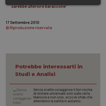
Min. Salute: “Authority su sicurezza alimentare
Necessari
Statistici
Marketing
sarebbe ulteriore baraccone”
17 Settembre 2010
© Riproduzione riservata
Necessari
Statistici
Marketing
I cookie necessari contribuiscono a rendere fruibile il
sito web abilitandone funzionalità di base quali la
navigazione sulle pagine e l'accesso alle aree
protette del sito. Il sito web non è in grado di
funzionare correttamente senza questi cookie.
Potrebbe interessarti in
Nome
Fornitore
/
Dominio
Scaden
Studi e Analisi
VISITOR_PRIVACY_METADATA
5 mesi
YouTube
settim
.youtube.com
Senza scelte coraggiose il Ssn rischia
di restare universale solo sulla carta.
Manovra e non solo, ecco le sfide che
attendono la sanità in autunno