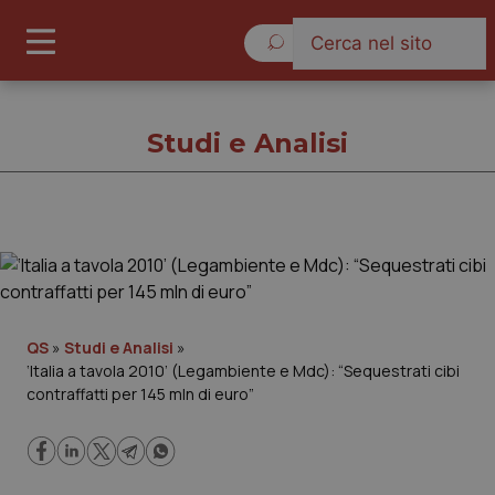
Venerdì 7 Agosto 2026
Studi e Analisi
Studi e Analisi
Cronache
QS
»
Studi e Analisi
»
‘Italia a tavola 2010’ (Legambiente e Mdc): “Sequestrati cibi
Governo e Parlamento
contraffatti per 145 mln di euro”
Regioni e Asl
Lavoro e Professioni