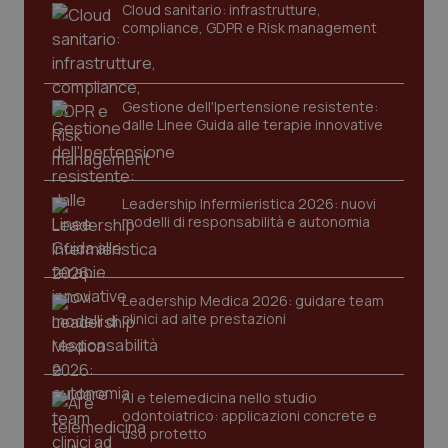
tracking-sites-ironfish-
www.quotidianosanita.it
4
Cloud sanitario: infrastrutture,
tracking-enable
settim
compliance, GDPR e Risk management
2 gior
Gestione dell'Ipertensione resistente:
tracking-sites-ironfish-
www.quotidianosanita.it
4
dalle Linee Guida alle terapie innovative
session-id
settim
2 gior
Leadership Infermieristica 2026: nuovi
modelli di responsabilità e autonomia
_ga
1 anno
Google LLC
mes
.quotidianosanita.it
Leadership Medica 2026: guidare team
clinici ad alte prestazioni
AI e telemedicina nello studio
odontoiatrico: applicazioni concrete e
uso protetto