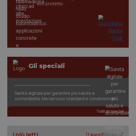
uso protetto
_ga
1 anno
Google LLC
mes
.quotidianosanita.it
Gli speciali
Sanità digitale per garantire più salute e
sostenibilità. Ma servono standard e condivisione
Tutti gli speciali
I più letti
[7 giorni]
[30 giorni]