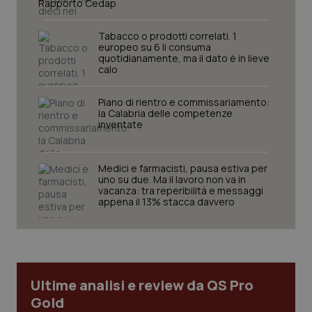
Rapporto Cedap
sito web abilitandone funzionalità di base quali la
navigazione sulle pagine e l'accesso alle aree
protette del sito. Il sito web non è in grado di
Tabacco o prodotti correlati. 1
funzionare correttamente senza questi cookie.
europeo su 6 li consuma
quotidianamente, ma il dato è in lieve
Nome
Fornitore
/
Dominio
Scaden
calo
VISITOR_PRIVACY_METADATA
5 mesi
YouTube
settim
.youtube.com
Piano di rientro e commissariamento:
la Calabria delle competenze
inventate
Medici e farmacisti, pausa estiva per
uno su due. Ma il lavoro non va in
vacanza: tra reperibilità e messaggi
appena il 13% stacca davvero
Ultime analisi e review da QS Pro
Gold
CookieScriptConsent
5 mesi
CookieScript