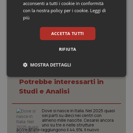
acconsenti a tutti i cookie in conformità
maggiore certezza del percorso diagnostico e assistenziale per il paziente”
con la nostra policy per i cookie.
Leggi di
più
11 Aprile 2013
© Riproduzione riservata
ACCETTA TUTTI
RIFIUTA
MOSTRA DETTAGLI
Necessari
Statistici
Marketing
Potrebbe interessarti in
Studi e Analisi
Dove si nasce in Italia. Nel 2025 quasi
sei parti su dieci nei centri con
Necessari
Statistici
Marketing
almeno mille nascite. Cesarei ancora
uno su tre e nelle strutture
accreditate raggiungono il 44,9%. Il nuovo
I cookie necessari contribuiscono a rendere fruibile il