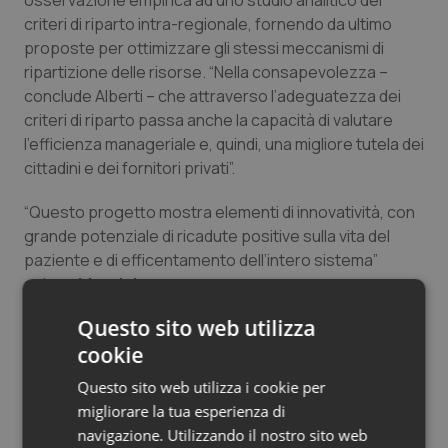
osservazione empirica ad uno studio analitico dei
Salute orale & impianti
criteri di riparto intra-regionale, fornendo da ultimo
proposte per ottimizzare gli stessi meccanismi di
ripartizione delle risorse. “Nella consapevolezza –
Sangue & coagulazione
conclude Alberti – che attraverso l’adeguatezza dei
criteri di riparto passa anche la capacità di valutare
Tiroide
l’efficienza manageriale e, quindi, una migliore tutela dei
cittadini e dei fornitori privati”.
Tumore al seno
“Questo progetto mostra elementi di innovatività, con
Tumore ovarico
grande potenziale di ricadute positive sulla vita del
paziente e di efficentamento dell’intero sistema”
Tumori del Polmone & Testa Collo
spiega
Maurizio
Guidi
, Direttore Affari Istituzionali Eli Lilly. “Lilly
Italia è stata una delle prime aziende a mettere a disposizione il know how
Questo sito web utilizza
Tumori gastrointestinali
per supportare e realizzare dei progetti con le amministrazioni sanitarie
cookie
pubbliche, offrendo un supporto che va oltre il farmaco. Abbiamo già
Ulcera & Reflusso
Questo sito web utilizza i cookie per
realizzato fino a oggi oltre 20 progetti in molte regioni, progetti che hanno
migliorare la tua esperienza di
in comune tre principi ispiratori: conducono a un miglioramento concreto
navigazione. Utilizzando il nostro sito web
Vaccini
del servizio sanitario, lasciano invariati i costi per il sistema, danno