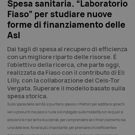
Spesa sanitaria. “Laboratorio
Fiaso” per studiare nuove
Scienza e Farmaci
forme di finanziamento delle
Studi e Analisi
Asl
Lettere al direttore
Dai tagli di spesa al recupero di efficienza
con un migliore riparto delle risorse. É
Edizioni Regionali
l’obiettivo della ricerca, che parte oggi,
realizzata da Fiaso con il contributo di Eli
QS Pro
Lilly, con la collaborazione del Ceis-Tor
Vergata. Superare il modello basato sulla
Professionisti Sanitari.AI
spesa storica.
Sulla spesa della sanità si puntano spesso i riflettori per additare sprechi
Abruzzo
QS Pro Gold
veri o presunti ma poco o nulla si è indagato sulle modalità con le quali si
allocano le risorse tra le aziende, per comprendere se il finanziamento sia
QS Club
Newsletter
Basilicata
Artrite & artrosi
una delle leve, forse la più importante, per premiare chi è efficiente e