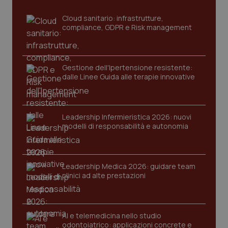
settim
www.quotidianosanita.it
Cloud sanitario: infrastrutture,
compliance, GDPR e Risk management
Gestione dell'Ipertensione resistente:
dalle Linee Guida alle terapie innovative
Leadership Infermieristica 2026: nuovi
tracking-sites-ironfish-
www.quotidianosanita.it
4
modelli di responsabilità e autonomia
tracking-enable
settim
2 gior
Leadership Medica 2026: guidare team
clinici ad alte prestazioni
tracking-sites-ironfish-
www.quotidianosanita.it
4
session-id
settim
2 gior
AI e telemedicina nello studio
odontoiatrico: applicazioni concrete e