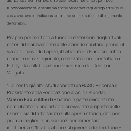
disincentivare chi non lo è. Un problema cardine non solo per il buon
Calabria
Asma & BPCO
funzionamento della sanità ma anche per garantire quei regolari flussi di
cassa che sono poi indispensabili a dare certezze sui tempi di pagamento
Campania
Car-T
dei fornitori.
Emilia-Romagna
Colesterolo & coronaropatie
Proprio per mettere a fuoco le distorsioni degli attuali
criteri di finanziamento delle aziende sanitarie prende il
Friuli Venezia Giulia
Dermatite Atopica
via oggi, giovedì 11 aprile, il Laboratorio Fiaso sui criteri
di riparto intra-regionale, realizzato con il contributo di
Lazio
Diabete & glucometri
Eli Lilly e la collaborazione scientifica del Ceis Tor
Vergata.
Liguria
Disturbi dell’umore
“Del resto già altri studi condotti da FIASO – ricorda il
Presidente della Federazione di Asl e Ospedali,
Lombardia
Dolore
Valerio Fabio Alberti
– hanno in parte evidenziato
come il criterio fino ad oggi prevalente di riparto delle
Marche
Donna & Salute
risorse sia di fatto tarato sulla spesa storica, che non
premia i migliori e finisce anzi per alimentare
Molise
Epatiti
inefficienze”. “Il Laboratorio sul governo del territorio –