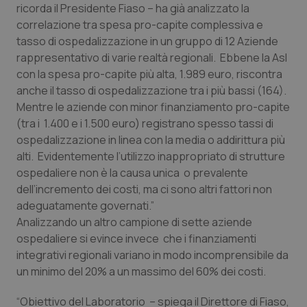
ricorda il Presidente Fiaso – ha già analizzato la
Piemonte
HIV
correlazione tra spesa pro-capite complessiva e
tasso di ospedalizzazione in un gruppo di 12 Aziende
rappresentativo di varie realtà regionali. Ebbene la Asl
Provincia Autonoma di Bolzano
Infezioni & Febbre
con la spesa pro-capite più alta, 1.989 euro, riscontra
anche il tasso di ospedalizzazione tra i più bassi (164).
Provincia Autonoma di Trento
Ipertensione & Scompenso
Mentre le aziende con minor finanziamento pro-capite
(tra i 1.400 e i 1.500 euro) registrano spesso tassi di
Puglia
Malattie rare
ospedalizzazione in linea con la media o addirittura più
alti. Evidentemente l’utilizzo inappropriato di strutture
Sardegna
Malattia di Crohn & Rettocolite Ulcerosa
ospedaliere non è la causa unica o prevalente
dell’incremento dei costi, ma ci sono altri fattori non
Sicilia
Neuroscienze & patologie neurodegenerative
adeguatamente governati.”
Analizzando un altro campione di sette aziende
Toscana
Obesità
ospedaliere si evince invece che i finanziamenti
integrativi regionali variano in modo incomprensibile da
un minimo del 20% a un massimo del 60% dei costi.
Umbria
Oftalmologia
“Obiettivo del Laboratorio – spiega il Direttore di Fiaso,