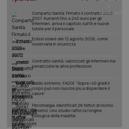
Comparto Sanità. Firmato il contratto 2025-
2027. Aumenti fino a 240 euro per gli
PHPSESSID
Sessio
PHP.net
infermieri, arriva il capitolo sull'IA e nuove
www.quotidianosanita.it
tutele per il personale
Eclissi solare del 12 agosto 2026, come
osservarla in sicurezza
Contratto sanità, valorizzati gli infermieri ma
penalizzate le altre professioni
Caldo estremo, FADOI: “Sopra i 40 gradi il
corpo può non riuscire più a disperdere il
calore”
Fibromialgia. Identificati 26 fattori di rischio
genetici. Uno studio rafforza l’origine
biologica della malattia
_ga_KM60CM4NPH
.quotidianosanita.it
1 anno