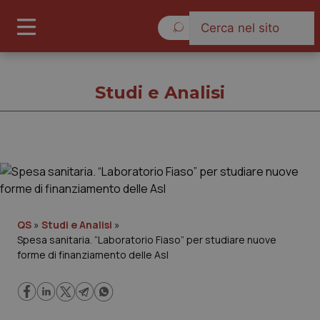
Giovedì 6 Agosto 2026
Studi e Analisi
Studi e Analisi
Cronache
QS
»
Studi e Analisi
»
Spesa sanitaria. “Laboratorio Fiaso” per studiare nuove
Governo e Parlamento
forme di finanziamento delle Asl
Regioni e Asl
Lavoro e Professioni