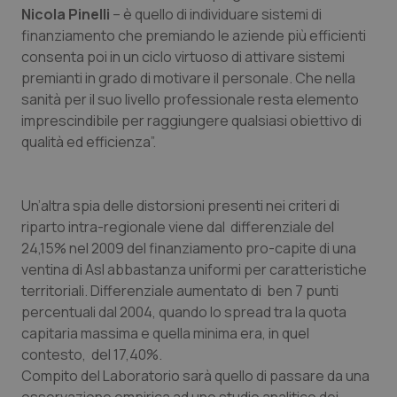
Valle D’Aosta
Oncodermatologia
Nicola Pinelli
– è quello di individuare sistemi di
finanziamento che premiando le aziende più efficienti
Veneto
Oncoematologia
consenta poi in un ciclo virtuoso di attivare sistemi
premianti in grado di motivare il personale. Che nella
Oncologia & Nutrizione
sanità per il suo livello professionale resta elemento
imprescindibile per raggiungere qualsiasi obiettivo di
Psoriasi & pelle
qualità ed efficienza”.
Quotidiano Cardiologia
Un’altra spia delle distorsioni presenti nei criteri di
riparto intra-regionale viene dal differenziale del
Quotidiano Chirurgia
24,15% nel 2009 del finanziamento pro-capite di una
ventina di Asl abbastanza uniformi per caratteristiche
Quotidiano Oncologia
territoriali. Differenziale aumentato di ben 7 punti
percentuali dal 2004, quando lo spread tra la quota
Quotidiano Pediatria
capitaria massima e quella minima era, in quel
contesto, del 17,40%.
Rene & patologie urogenitali
Compito del Laboratorio sarà quello di passare da una