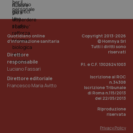
mes
Quotidiano online
Copyright 2013-2026
d'informazione sanitaria
© Homnya Srl
Tutti i diritti sono
riservati
Direttore
Fornitore
/
Nome
Scadenza
Descrizion
Dominio
responsabile
P.I. e C.F. 13026241003
Nome
Fornitore
/
Dominio
Scadenza
Des
Luciano Fassari
_ga_0VMQEQKQ1N
.quotidianosanita.it
1 anno 1
Questo
mese
cookie
VISITOR_INFO1_LIVE
5 mesi 4
Que
Google LLC
Iscrizione al ROC
viene
Direttore editoriale
settimane
imp
.youtube.com
utilizzato
n.34308
You
Francesco Maria Avitto
da Google
ten
Iscrizione Tribunale
Analytics
pre
di Roma n.115/2013
per
del
del 22/05/2013
mantener
vid
lo stato
inco
della
può
Riproduzione
sessione.
det
riservata
vis
web
uti
Privacy Policy
nuo
ver