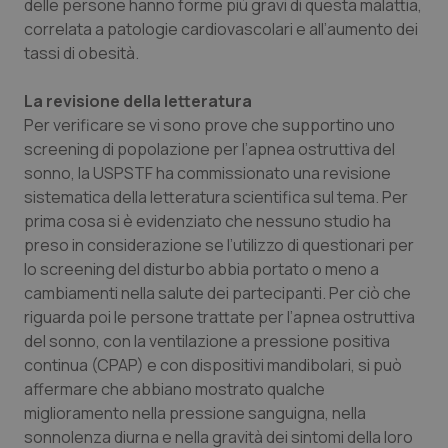
delle persone hanno forme più gravi di questa malattia,
Calabria
Asma & BPCO
correlata a patologie cardiovascolari e all’aumento dei
tassi di obesità.
Campania
Car-T
La revisione della letteratura
Emilia-Romagna
Colesterolo & coronaropatie
Per verificare se vi sono prove che supportino uno
screening di popolazione per l’apnea ostruttiva del
Friuli Venezia Giulia
Dermatite Atopica
sonno, la USPSTF ha commissionato una revisione
sistematica della letteratura scientifica sul tema. Per
prima cosa si è evidenziato che nessuno studio ha
Lazio
Diabete & glucometri
preso in considerazione se l’utilizzo di questionari per
lo screening del disturbo abbia portato o meno a
Liguria
Disturbi dell’umore
cambiamenti nella salute dei partecipanti. Per ciò che
riguarda poi le persone trattate per l’apnea ostruttiva
Lombardia
Dolore
del sonno, con la ventilazione a pressione positiva
continua (CPAP) e con dispositivi mandibolari, si può
Marche
Donna & Salute
affermare che abbiano mostrato qualche
miglioramento nella pressione sanguigna, nella
Molise
Epatiti
sonnolenza diurna e nella gravità dei sintomi della loro