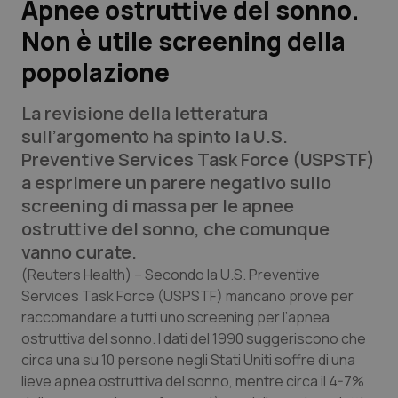
Apnee ostruttive del sonno.
Non è utile screening della
Scienza e Farmaci
popolazione
Studi e Analisi
La revisione della letteratura
Lettere al direttore
sull’argomento ha spinto la U.S.
Preventive Services Task Force (USPSTF)
Edizioni Regionali
a esprimere un parere negativo sullo
screening di massa per le apnee
QS Pro
ostruttive del sonno, che comunque
vanno curate.
Professionisti Sanitari.AI
(Reuters Health) –
Secondo la U.S. Preventive
Services Task Force (USPSTF) mancano prove per
raccomandare a tutti uno screening per l’apnea
Abruzzo
QS Pro Gold
ostruttiva del sonno. I dati del 1990 suggeriscono che
QS Club
Newsletter
circa una su 10 persone negli Stati Uniti soffre di una
Basilicata
Artrite & artrosi
lieve apnea ostruttiva del sonno, mentre circa il 4-7%