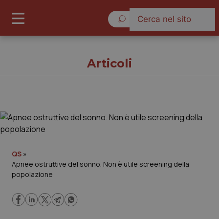
Sabato 8 Agosto 2026
Articoli
Articoli
Cronache
QS
»
Apnee ostruttive del sonno. Non è utile screening della
Governo e Parlamento
popolazione
Regioni e Asl
Lavoro e Professioni