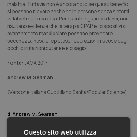
malattia. Tuttavia non è ancora noto se questi benefici
Piemonte
HIV
si possano rilevare anche nelle persone senza sintomi
eclatanti della malattia. Per quanto riguarda i danni, non
risultano evidenze che la terapia CPAP e i dispositivi di
Provincia Autonoma di Bolzano
Infezioni & Febbre
avanzamento mandibolare possano provocare
secchezza nasale, epistassi, secrezioni mucose degli
Provincia Autonoma di Trento
Ipertensione & Scompenso
occhi o irritazioni cutanee e disagio.
Puglia
Malattie rare
Fonte:
JAMA 2017
Sardegna
Malattia di Crohn & Rettocolite Ulcerosa
Andrew M. Seaman
Sicilia
Neuroscienze & patologie neurodegenerative
(Versione italiana Quotidiano Sanità/Popular Science)
Toscana
Obesità
Andrew M. Seaman
Umbria
Oftalmologia
27 Gennaio 2017
Questo sito web utilizza
© Riproduzione riservata