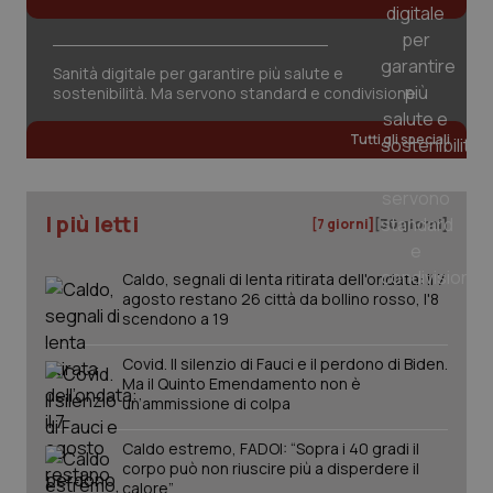
Sanità digitale per garantire più salute e
sostenibilità. Ma servono standard e condivisione
CookieScriptConsent
5 mesi
CookieScript
settim
www.quotidianosanita.it
Tutti gli speciali
I più letti
[7 giorni]
[30 giorni]
Caldo, segnali di lenta ritirata dell'ondata: il 7
agosto restano 26 città da bollino rosso, l'8
scendono a 19
Covid. Il silenzio di Fauci e il perdono di Biden.
tracking-sites-ironfish-
www.quotidianosanita.it
4
Ma il Quinto Emendamento non è
tracking-enable
settim
un’ammissione di colpa
2 gior
Caldo estremo, FADOI: “Sopra i 40 gradi il
corpo può non riuscire più a disperdere il
calore”