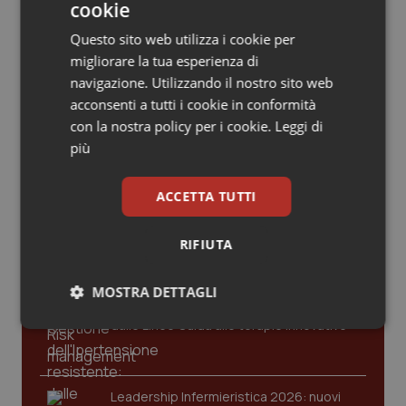
Valle D’Aosta
Oncodermatologia
cookie
Questo sito web utilizza i cookie per
Veneto
Oncoematologia
migliorare la tua esperienza di
navigazione. Utilizzando il nostro sito web
Oncologia & Nutrizione
acconsenti a tutti i cookie in conformità
con la nostra policy per i cookie.
Leggi di
Psoriasi & pelle
più
Ultime analisi e review da QS Pro
Gold
Quotidiano Cardiologia
ACCETTA TUTTI
Cloud sanitario: infrastrutture,
Quotidiano Chirurgia
compliance, GDPR e Risk management
RIFIUTA
Quotidiano Oncologia
MOSTRA DETTAGLI
Gestione dell'Ipertensione resistente:
dalle Linee Guida alle terapie innovative
Quotidiano Pediatria
Necessari
Statistici
Marketing
Rene & patologie urogenitali
Leadership Infermieristica 2026: nuovi