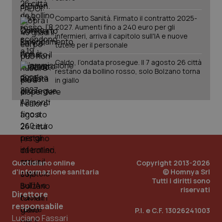
tracking-sites-ironfish-
www.quotidianosanita.it
4
session-id
settim
Comparto Sanità. Firmato il contratto 2025-
2 gior
2027. Aumenti fino a 240 euro per gli
infermieri, arriva il capitolo sull'IA e nuove
tutele per il personale
_ga
Caldo, l’ondata prosegue. Il 7 agosto 26 città
1 anno
Google LLC
mes
.quotidianosanita.it
restano da bollino rosso, solo Bolzano torna
in giallo
Quotidiano online
Copyright 2013-2026
d'informazione sanitaria
© Homnya Srl
Tutti i diritti sono
riservati
Direttore
responsabile
P.I. e C.F. 13026241003
Luciano Fassari