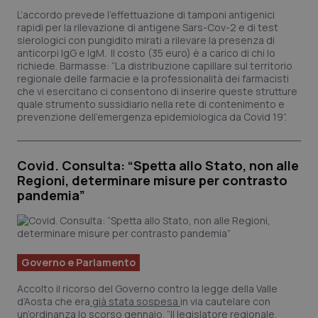
L’accordo prevede l’effettuazione di tamponi antigenici
rapidi per la rilevazione di antigene Sars-Cov-2 e di test
sierologici con pungidito mirati a rilevare la presenza di
anticorpi IgG e IgM. Il costo (35 euro) è a carico di chi lo
richiede. Barmasse: “La distribuzione capillare sul territorio
regionale delle farmacie e la professionalità dei farmacisti
che vi esercitano ci consentono di inserire queste strutture
quale strumento sussidiario nella rete di contenimento e
prevenzione dell’emergenza epidemiologica da Covid 19”.
Covid. Consulta: “Spetta allo Stato, non alle
Regioni, determinare misure per contrasto
pandemia”
Governo e Parlamento
PHPSESSID
Sessio
PHP.net
Accolto il ricorso del Governo contro la legge della Valle
www.quotidianosanita.it
d’Aosta che era
già stata sospesa
in via cautelare con
un’ordinanza lo scorso gennaio. “Il legislatore regionale,