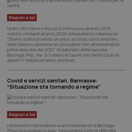
Valle D’Aosta
Oncodermatologia
Veneto
Oncoematologia
Regioni e Asl
I primi otto milioni e mezzo si riferiscono all'anno 2019,
Oncologia & Nutrizione
mentre i restanti all'anno 2020. Interpellanza a Barmasse:
“Stiamo sottoscrivendo un unico accordo con il ministero
della Salute e speriamo di concludere l’iter amministrativo
Psoriasi & pelle
prima della fine del 2021”. Soddisfatto della risposta
Baccega (Pla), ma “si tratterà di capire con certezza dove
questi 17 milioni verranno destinati”.
Quotidiano Cardiologia
Quotidiano Chirurgia
Covid e servizi sanitari. Barmasse:
“Situazione sta tornando a regime”
Quotidiano Oncologia
Quotidiano Pediatria
Regioni e Asl
Rene & patologie urogenitali
L'assessore rispondendo a un’interpellanza di Baccega
(Pour l’Autonomie) in aula: “Nonostante tutte le difficoltà,