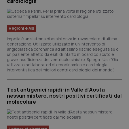
cardiologia
vid
inco
può
det
vis
web
uti
Regioni e Asl
nuo
ver
dell
Impella è un sistema di assistenza intravascolare di ultima
You
generazione. Utilizzato utilizzato in un intervento di
angioplastica coronarica ad altissimo rischio eseguita su di
YSC
Sessione
Que
Google LLC
un paziente affetto da esiti di infarto miocardico acuto e
imp
.youtube.com
You
grave insufficienza del ventricolo sinistro. Spiega l’Usl: “Già
ten
utilizzato nei laboratori di emodinamica e cardiologia
vis
interventistica dei migliori centri cardiologici del mondo”.
vid
__Secure-
.youtube.com
5 mesi 4
Que
ROLLOUT_TOKEN
settimane
imp
You
Test antigenici rapidi: in Valle d’Aosta
ges
nessun mistero, nostri positivi certificati dal
del
e d
molecolare
per
del
ute
tracking-sites-
www.quotidianosanita.it
4
Que
ironfish-tracking-
settimane
imp
named-enable
2 giorni
dal
Lettere al direttore