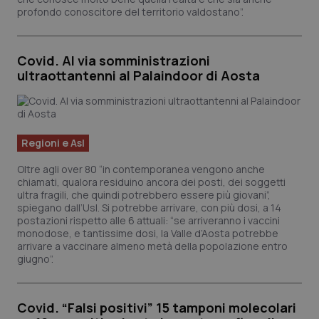
profondo conoscitore del territorio valdostano”.
Covid. Al via somministrazioni
ultraottantenni al Palaindoor di Aosta
Regioni e Asl
Oltre agli over 80 “in contemporanea vengono anche
chiamati, qualora residuino ancora dei posti, dei soggetti
ultra fragili, che quindi potrebbero essere più giovani”,
spiegano dall’Usl. Si potrebbe arrivare, con più dosi, a 14
CookieScriptConsent
5 mesi
postazioni rispetto alle 6 attuali: “se arriveranno i vaccini
CookieScript
settim
www.quotidianosanita.it
monodose, e tantissime dosi, la Valle d’Aosta potrebbe
arrivare a vaccinare almeno metà della popolazione entro
giugno”.
Covid. “Falsi positivi” 15 tamponi molecolari