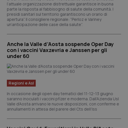
l’attuale organizzazione distrettuale garantisce in buona
Salute orale & impianti
parte la risposta al fabbisogno di salute della comunità. I
presidi sanitari sul territorio garantiscono un orario di
apertura”. Il consigliere regionale: “Perloz e Variney
Sangue & coagulazione
un’anticipazione delle case della salute”.
Tiroide
Anche la Valle d’Aosta sospende Oper Day
con i vaccini Vaxzevria e Janssen per gli
Tumore al seno
under 60
Tumore ovarico
Tumori del Polmone & Testa Collo
Regioni e Asl
In occasione degli open day tematici del 11-12-13 giugno
Tumori gastrointestinali
saranno inoculati i vaccini pfizer e moderna. Dall’Azienda Usl
Valle d’Aosta arrivano le nuove disposizioni, con conferme e
annullamenti in attesa del parere del Cts dell’Iss
Ulcera & Reflusso
Vaccini