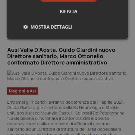
indispensabile in questo momento per attenuare i contagi”
che “oggi avvengono anzitutto negli incontri informali, che
RIFIUTA
devono essere ridotti al minimo”. Nella giornata di ieri la Valle
D’Aosta ha registrato 34 nuove positività, 15 i pazienti
ricoverati in terapia intensiva, il 20 marzo i pazienti in terapia
MOSTRA DETTAGLI
intensiva erano 2.
Necessari
Statistici
Marketing
Ausl Valle D’Aosta. Guido Giardini nuovo
Direttore sanitario, Marco Ottonello
confermato Direttore amministrativo
Necessari
Statistici
Marketing
Regioni e Asl
I cookie necessari contribuiscono a rendere fruibile il
sito web abilitandone funzionalità di base quali la
Entrambi gli incarichi avranno decorrenza dal 1° aprile 2021.
navigazione sulle pagine e l'accesso alle aree
Guido Giardini, già Direttore della Sc Neurologia e Stroke
protette del sito. Il sito web non è in grado di
unit, sostituisce Maurizio Castelli. Spiega il Dg Pescarmona:
funzionare correttamente senza questi cookie.
“La decisione di nominare il dottor Giardini è dovuta
Nome
Fornitore
/
Dominio
Scaden
essenzialmente alla necessità di affidare il governo
sanitario ad un Direttore di struttura dell’area ospedaliera
VISITOR_PRIVACY_METADATA
5 mesi
YouTube
che conosce molto bene quella realtà e che sia anche
settim
.youtube.com