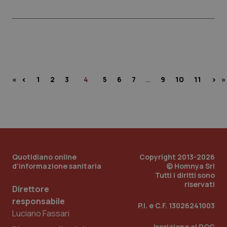
…
‹
›
«
1
2
3
4
5
6
7
9
10
11
»
Quotidiano online
Copyright 2013-2026
d'informazione sanitaria
© Homnya Srl
Tutti i diritti sono
riservati
Direttore
responsabile
P.I. e C.F. 13026241003
Luciano Fassari
Iscrizione al ROC