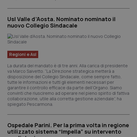
Fornitore
/
Usl Valle d’Aosta. Nominato nominato il
Nome
Scadenza
Descrizion
Dominio
nuovo Collegio Sindacale
Nome
Fornitore
/
Dominio
Scadenza
Des
_ga_0VMQEQKQ1N
.quotidianosanita.it
1 anno 1
Questo
mese
cookie
VISITOR_INFO1_LIVE
5 mesi 4
Que
Google LLC
viene
settimane
imp
.youtube.com
utilizzato
You
da Google
ten
Analytics
pre
Regioni e Asl
per
del
mantener
vid
La durata del mandato è di tre anni. Alla carica di presidente
lo stato
inco
della
può
va Marco Saivetto. “La Direzione strategica metterà a
sessione.
det
disposizione del Collegio Sindacale, come sempre fatto,
vis
tutte le informazioni e tutti gli elementi necessari per
web
garantire il controllo efficace da parte dell’Organo. Siamo
uti
nuo
convinti che riusciremo ad operare nel pieno spirito di fattiva
ver
collaborazione, utile alla corretta gestione aziendale”, ha
dell
spiegato Pescarmona.
You
__Secure-YNID
.youtube.com
5 mesi 4
Que
settimane
imp
You
Ospedale Parini. Per la prima volta in regione
ten
utilizzato sistema “Impella” su intervento
pre
del