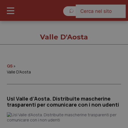
Domenica 9 Agosto 2026
Valle D'Aosta
Valle D'Aosta
QS
»
Valle D'Aosta
Cronache
Governo e Parlamento
Usl Valle d’Aosta. Distribuite mascherine
trasparenti per comunicare con i non udenti
Regioni e Asl
Lavoro e Professioni