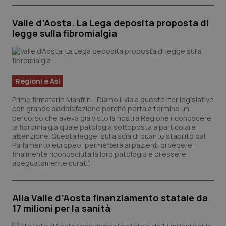
Piemonte
HIV
Valle d’Aosta. La Lega deposita proposta di
legge sulla fibromialgia
Provincia Autonoma di Bolzano
Infezioni & Febbre
Provincia Autonoma di Trento
Ipertensione & Scompenso
Regioni e Asl
Puglia
Malattie rare
Primo firmatario Manfrin: “Diamo il via a questo iter legislativo
con grande soddisfazione perché porta a termine un
percorso che aveva già visto la nostra Regione riconoscere
Sardegna
Malattia di Crohn & Rettocolite Ulcerosa
la fibromialgia quale patologia sottoposta a particolare
attenzione. Questa legge, sulla scia di quanto stabilito dal
Parlamento europeo, permetterà ai pazienti di vedere
Sicilia
Neuroscienze & patologie neurodegenerative
finalmente riconosciuta la loro patologia e di essere
adeguatamente curati”.
Toscana
Obesità
Alla Valle d’Aosta finanziamento statale da
Umbria
Oftalmologia
17 milioni per la sanità