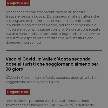
Regioni e Asl
Scienza e Farmaci
Mascherine facciali trasparenti dotate di “finestra”
trasparente sulla bocca. I Dpi consegnati alle strutture che
si occupano dell’assistenza di pazienti e utenti sordi,
Studi e Analisi
ipoudenti e con difficoltà uditive, per rendere possibile o
migliorare la comunicazione con loro. Già state consegnate
alla direzione medica di presidio, ai logopedisti e al servizio
Lettere al direttore
riabilitativo ospedaliero e territoriale, alle strutture con
dipendenti sordomuti.
Edizioni Regionali
Vaccini Covid. In Valle d’Aosta seconda
QS Pro
dose ai turisti che soggiornano almeno per
30 giorni
Professionisti Sanitari.AI
Abruzzo
QS Pro Gold
Regioni e Asl
QS Club
Newsletter
Basilicata
Artrite & artrosi
I non residenti potranno candidarsi alla vaccinazione
telefonando a "Infovaccini" (0165 54 62 22) e indicando