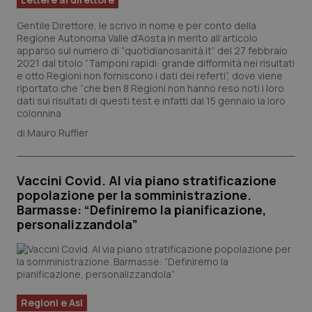
per 
sis
Gentile Direttore, le scrivo in nome e per conto della
sol
ute
Regione Autonoma Valle d’Aosta in merito all’articolo
ide
apparso sul numero di “quotidianosanità.it” del 27 febbraio
Wel
2021 dal titolo “Tamponi rapidi: grande difformità nei risultati
e otto Regioni non forniscono i dati dei referti”, dove viene
riportato che “che ben 8 Regioni non hanno reso noti i loro
dati sui risultati di questi test e infatti dal 15 gennaio la loro
colonnina
Mauro Ruffier
Vaccini Covid. Al via piano stratificazione
popolazione per la somministrazione.
Barmasse: “Definiremo la pianificazione,
personalizzandola”
Regioni e Asl