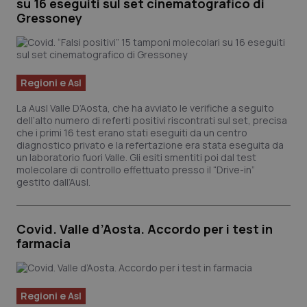
su 16 eseguiti sul set cinematografico di
Gressoney
tracking-sites-ironfish-
www.quotidianosanita.it
4
Regioni e Asl
tracking-enable
settim
2 gior
La Ausl Valle D’Aosta, che ha avviato le verifiche a seguito
dell’alto numero di referti positivi riscontrati sul set, precisa
che i primi 16 test erano stati eseguiti da un centro
diagnostico privato e la refertazione era stata eseguita da
tracking-sites-ironfish-
www.quotidianosanita.it
4
un laboratorio fuori Valle. Gli esiti smentiti poi dal test
session-id
settim
molecolare di controllo effettuato presso il “Drive-in”
2 gior
gestito dall’Ausl.
Covid. Valle d’Aosta. Accordo per i test in
_ga
1 anno
Google LLC
farmacia
mes
.quotidianosanita.it
Regioni e Asl