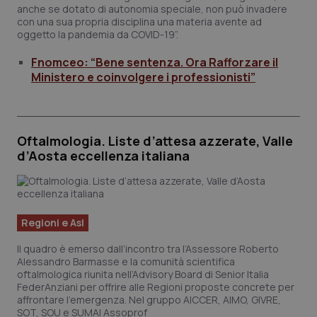
anche se dotato di autonomia speciale, non può invadere
con una sua propria disciplina una materia avente ad
oggetto la pandemia da COVID-19”.
Fnomceo: “Bene sentenza. Ora Rafforzare il
Ministero e coinvolgere i professionisti”
Oftalmologia. Liste d’attesa azzerate, Valle
d’Aosta eccellenza italiana
_ga_KM60CM4NPH
.quotidianosanita.it
1 anno
Regioni e Asl
mes
Il quadro è emerso dall’incontro tra l’Assessore Roberto
Alessandro Barmasse e la comunità scientifica
oftalmologica riunita nell’Advisory Board di Senior Italia
FederAnziani per offrire alle Regioni proposte concrete per
affrontare l’emergenza. Nel gruppo AICCER, AIMO, GIVRE,
SOT, SOU e SUMAI Assoprof