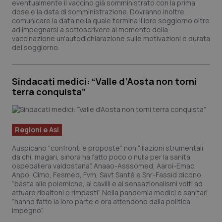
eventualmente il vaccino già somministrato con la prima
Calabria
Asma & BPCO
dose e la data di somministrazione. Dovranno inoltre
comunicare la data nella quale termina il loro soggiorno oltre
ad impegnarsi a sottoscrivere al momento della
Campania
Car-T
vaccinazione un'autodichiarazione sulle motivazioni e durata
del soggiorno.
Emilia-Romagna
Colesterolo & coronaropatie
Sindacati medici: “Valle d’Aosta non torni
Friuli Venezia Giulia
Dermatite Atopica
terra conquista”
Lazio
Diabete & glucometri
Regioni e Asl
Liguria
Disturbi dell’umore
Auspicano “confronti e proposte” non “illazioni strumentali
da chi, magari, sinora ha fatto poco o nulla per la sanità
Lombardia
Dolore
ospedaliera valdostana”. Anaao-Asssomed, Aaroi-Emac,
Anpo, Cimo, Fesmed, Fvm, Savt Santè e Snr-Fassid dicono
“basta alle polemiche, ai cavilli e ai sensazionalismi volti ad
Marche
Donna & Salute
attuare ribaltoni o rimpasti”. Nella pandemia medici e sanitari
“hanno fatto la loro parte e ora attendono dalla politica
impegno”.
Molise
Epatiti