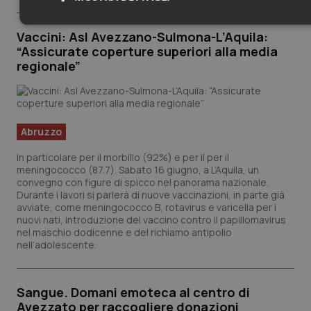
Necessari
Statistici
Marketing
Vaccini: Asl Avezzano-Sulmona-L’Aquila:
“Assicurate coperture superiori alla media
regionale”
Necessari
Statistici
Marketing
Abruzzo
I cookie necessari contribuiscono a rendere fruibile il sito web
In particolare per il morbillo (92%) e per il per il
abilitandone funzionalità di base quali la navigazione sulle pagine e
meningococco (87.7). Sabato 16 giugno, a L’Aquila, un
l'accesso alle aree protette del sito. Il sito web non è in grado di
convegno con figure di spicco nel panorama nazionale.
funzionare correttamente senza questi cookie.
Durante i lavori si parlerà di nuove vaccinazioni, in parte già
Nome
Fornitore
/
Dominio
Scade
avviate, come meningococco B, rotavirus e varicella per i
nuovi nati, introduzione del vaccino contro il papillomavirus
VISITOR_PRIVACY_METADATA
5 mes
YouTube
nel maschio dodicenne e del richiamo antipolio
setti
.youtube.com
nell’adolescente.
Sangue. Domani emoteca al centro di
Avezzato per raccogliere donazioni