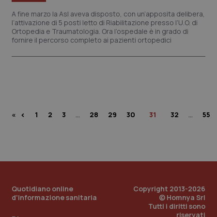
A fine marzo la Asl aveva disposto, con un’apposita delibera,
l’attivazione di 5 posti letto di Riabilitazione presso l’U.O. di
Ortopedia e Traumatologia. Ora l’ospedale è in grado di
fornire il percorso completo ai pazienti ortopedici
…
…
‹
«
1
2
3
28
29
30
31
32
55
Quotidiano online
Copyright 2013-2026
d'informazione sanitaria
© Homnya Srl
Tutti i diritti sono
riservati