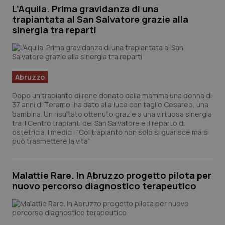
Calabria
Asma & BPCO
L’Aquila. Prima gravidanza di una
trapiantata al San Salvatore grazie alla
sinergia tra reparti
Campania
Car-T
Emilia-Romagna
Colesterolo & coronaropatie
Abruzzo
Friuli Venezia Giulia
Dermatite Atopica
Dopo un trapianto di rene donato dalla mamma una donna di
37 anni di Teramo, ha dato alla luce con taglio Cesareo, una
Lazio
Diabete & glucometri
bambina. Un risultato ottenuto grazie a una virtuosa sinergia
tra il Centro trapianti del San Salvatore e il reparto di
ostetricia. I medici: “Col trapianto non solo si guarisce ma si
Liguria
Disturbi dell’umore
può trasmettere la vita”
Lombardia
Dolore
Malattie Rare. In Abruzzo progetto pilota per
nuovo percorso diagnostico terapeutico
Marche
Donna & Salute
Molise
Epatiti