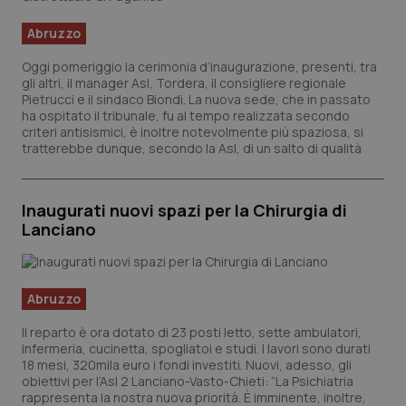
Abruzzo
Oggi pomeriggio la cerimonia d’inaugurazione, presenti, tra
gli altri, il manager Asl, Tordera, il consigliere regionale
Pietrucci e il sindaco Biondi. La nuova sede, che in passato
ha ospitato il tribunale, fu al tempo realizzata secondo
criteri antisismici, è inoltre notevolmente più spaziosa, si
tratterebbe dunque, secondo la Asl, di un salto di qualità
Inaugurati nuovi spazi per la Chirurgia di
Lanciano
Abruzzo
Il reparto è ora dotato di 23 posti letto, sette ambulatori,
infermeria, cucinetta, spogliatoi e studi. I lavori sono durati
18 mesi, 320mila euro i fondi investiti. Nuovi, adesso, gli
obiettivi per l’Asl 2 Lanciano-Vasto-Chieti: “La Psichiatria
rappresenta la nostra nuova priorità. È imminente, inoltre,