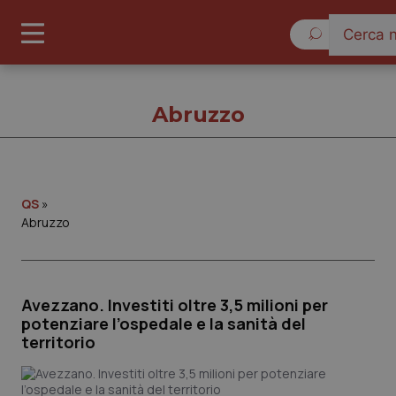
Sabato 8 Ag
Abruzzo
Abruzzo
QS
»
Abruzzo
Cronache
Governo e Parlamento
Avezzano. Investiti oltre 3,5 milioni per
potenziare l’ospedale e la sanità del
territorio
Regioni e Asl
Lavoro e Professioni