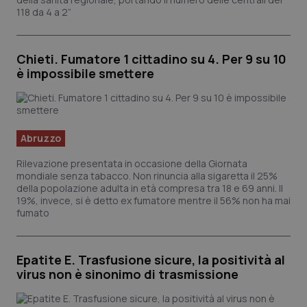
viene
Yo
118 da 4 a 2”
utilizzato
te
da Googl
pr
Analytics
de
per
vi
mantene
in
Chieti. Fumatore 1 cittadino su 4. Per 9 su 10
lo stato
pu
della
de
è impossibile smettere
sessione.
vi
we
ut
nu
ve
de
Yo
Abruzzo
__Secure-YNID
.youtube.com
5 mesi 4
Qu
Rilevazione presentata in occasione della Giornata
settimane
im
mondiale senza tabacco. Non rinuncia alla sigaretta il 25%
Yo
te
della popolazione adulta in età compresa tra 18 e 69 anni. Il
pr
19%, invece, si è detto ex fumatore mentre il 56% non ha mai
de
fumato
vi
in
pu
de
vi
Epatite E. Trasfusione sicure, la positività al
we
virus non è sinonimo di trasmissione
ut
nu
ve
de