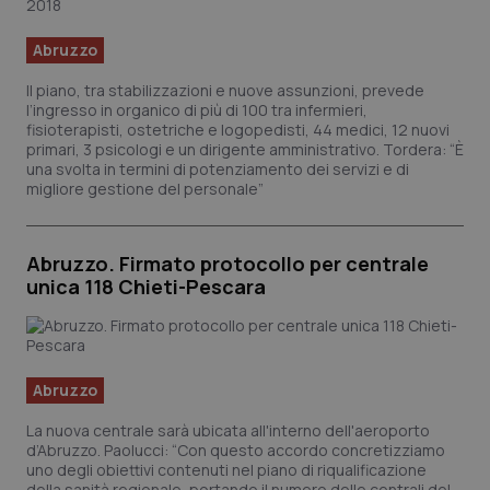
Abruzzo
Il piano, tra stabilizzazioni e nuove assunzioni, prevede
l’ingresso in organico di più di 100 tra infermieri,
fisioterapisti, ostetriche e logopedisti, 44 medici, 12 nuovi
primari, 3 psicologi e un dirigente amministrativo. Tordera: “È
una svolta in termini di potenziamento dei servizi e di
migliore gestione del personale”
_ga_KM60CM4NPH
.quotidianosanita.it
1 ann
mes
Abruzzo. Firmato protocollo per centrale
unica 118 Chieti-Pescara
Abruzzo
Fornitore
/
Nome
Scadenza
Descrizio
La nuova centrale sarà ubicata all'interno dell'aeroporto
Nome
Dominio
Fornitore
/
Dominio
Scadenza
De
d’Abruzzo. Paolucci: “Con questo accordo concretizziamo
_ga_0VMQEQKQ1N
VISITOR_INFO1_LIVE
.quotidianosanita.it
1 anno 1
5 mesi 4
Questo
Qu
Google LLC
uno degli obiettivi contenuti nel piano di riqualificazione
mese
settimane
cookie
im
.youtube.com
della sanità regionale, portando il numero delle centrali del