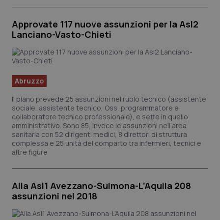
Approvate 117 nuove assunzioni per la Asl2
Lanciano-Vasto-Chieti
Abruzzo
Il piano prevede 25 assunzioni nel ruolo tecnico (assistente
sociale, assistente tecnico, Oss, programmatore e
collaboratore tecnico professionale), e sette in quello
amministrativo. Sono 85, invece le assunzioni nell’area
sanitaria con 52 dirigenti medici, 8 direttori di struttura
PHPSESSID
Sessi
PHP.net
complessa e 25 unità del comparto tra infermieri, tecnici e
www.quotidianosanita.it
altre figure
Alla Asl1 Avezzano-Sulmona-L’Aquila 208
assunzioni nel 2018