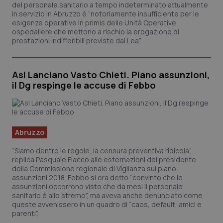
tracking-sites-ironfish-
www.quotidianosanita.it
4
del personale sanitario a tempo indeterminato attualmente
tracking-enable
setti
in servizio in Abruzzo è “notoriamente insufficiente per le
2 gio
esigenze operative in primis delle Unità Operative
ospedaliere che mettono a rischio la erogazione di
prestazioni indifferibili previste dai Lea”.
tracking-sites-ironfish-
www.quotidianosanita.it
4
session-id
setti
2 gio
Asl Lanciano Vasto Chieti. Piano assunzioni,
il Dg respinge le accuse di Febbo
_ga
1 ann
Google LLC
mes
.quotidianosanita.it
Abruzzo
“Siamo dentro le regole, la censura preventiva ridicola”,
replica Pasquale Flacco alle esternazioni del presidente
della Commissione regionale di Vigilanza sul piano
assunzioni 2018. Febbo si era detto “convinto che le
assunzioni occorrono visto che da mesi il personale
sanitario è allo stremo”, ma aveva anche denunciato come
queste avvenissero in un quadro di “caos, default, amici e
parenti”.