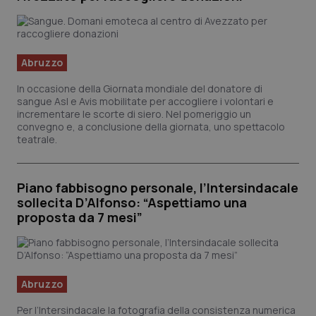
Abruzzo
In occasione della Giornata mondiale del donatore di
sangue Asl e Avis mobilitate per accogliere i volontari e
incrementare le scorte di siero. Nel pomeriggio un
convegno e, a conclusione della giornata, uno spettacolo
teatrale.
CookieScriptConsent
5 mes
CookieScript
setti
www.quotidianosanita.it
Piano fabbisogno personale, l’Intersindacale
sollecita D’Alfonso: “Aspettiamo una
proposta da 7 mesi”
Abruzzo
Per l’Intersindacale la fotografia della consistenza numerica