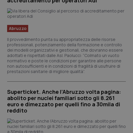
accreditamento per operatori Adi
Salute orale & impianti
Sangue & coagulazione
Abruzzo
Tiroide
Il provvedimento punta su appropriatezza delle risorse
professionali, potenziamento della formazione e controllo
dei modelli organizzativi e gestionali, che dovranno essere
Tumore al seno
adottati e rispettati dalle Asl. Paolucci: “Colmato un vuoto
normativo e poste le condizioni per garantire alle persone
non autosufficienti e in condizioni di fragilità di usufruire di
Tumore ovarico
prestazioni sanitarie di migliore qualità”.
Tumori del Polmone & Testa Collo
Superticket. Anche l’Abruzzo volta pagina:
abolito per nuclei familiari sotto gli 8.261
Tumori gastrointestinali
euro e dimezzato per quelli fino a 30mila di
reddito
Ulcera & Reflusso
Vaccini