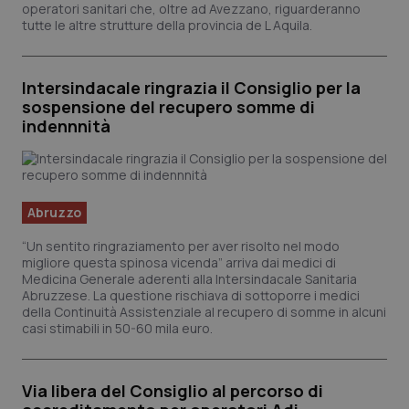
Valle D’Aosta
Oncodermatologia
operatori sanitari che, oltre ad Avezzano, riguarderanno
tutte le altre strutture della provincia de L Aquila.
Veneto
Oncoematologia
Intersindacale ringrazia il Consiglio per la
Oncologia & Nutrizione
sospensione del recupero somme di
indennnità
Psoriasi & pelle
Quotidiano Cardiologia
Abruzzo
Quotidiano Chirurgia
“Un sentito ringraziamento per aver risolto nel modo
migliore questa spinosa vicenda” arriva dai medici di
Medicina Generale aderenti alla Intersindacale Sanitaria
Quotidiano Oncologia
Abruzzese. La questione rischiava di sottoporre i medici
della Continuità Assistenziale al recupero di somme in alcuni
casi stimabili in 50-60 mila euro.
Quotidiano Pediatria
Rene & patologie urogenitali
Via libera del Consiglio al percorso di