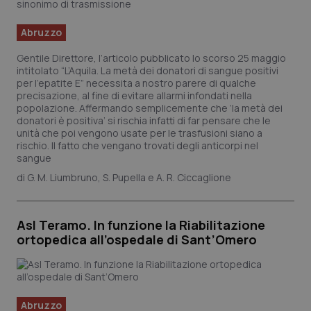
Yo
YSC
Sessione
Qu
Google LLC
Abruzzo
im
.youtube.com
Yo
te
Gentile Direttore, l’articolo pubblicato lo scorso 25 maggio
vi
intitolato “L’Aquila. La metà dei donatori di sangue positivi
vi
per l’epatite E” necessita a nostro parere di qualche
__Secure-
.youtube.com
5 mesi 4
Qu
precisazione, al fine di evitare allarmi infondati nella
ROLLOUT_TOKEN
settimane
im
popolazione. Affermando semplicemente che ‘la metà dei
Yo
donatori è positiva’ si rischia infatti di far pensare che le
ge
de
unità che poi vengono usate per le trasfusioni siano a
e 
rischio. Il fatto che vengano trovati degli anticorpi nel
pe
sangue
de
ut
G. M. Liumbruno, S. Pupella e A. R. Ciccaglione
tracking-sites-
www.quotidianosanita.it
4
Qu
ironfish-tracking-
settimane
im
named-enable
2 giorni
da
pe
Asl Teramo. In funzione la Riabilitazione
si
ortopedica all’ospedale di Sant’Omero
so
ut
id
We
Abruzzo