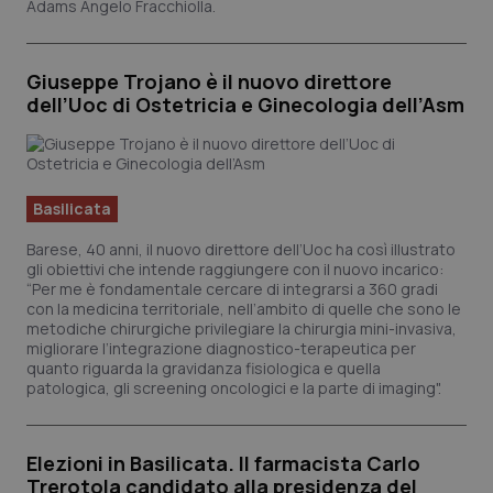
Adams Angelo Fracchiolla.
Calabria
Asma & BPCO
Campania
Car-T
Giuseppe Trojano è il nuovo direttore
dell’Uoc di Ostetricia e Ginecologia dell’Asm
Emilia-Romagna
Colesterolo & coronaropatie
Friuli Venezia Giulia
Dermatite Atopica
Basilicata
Lazio
Diabete & glucometri
Barese, 40 anni, il nuovo direttore dell’Uoc ha così illustrato
gli obiettivi che intende raggiungere con il nuovo incarico:
“Per me è fondamentale cercare di integrarsi a 360 gradi
Liguria
Disturbi dell’umore
con la medicina territoriale, nell’ambito di quelle che sono le
metodiche chirurgiche privilegiare la chirurgia mini-invasiva,
migliorare l’integrazione diagnostico-terapeutica per
Lombardia
Dolore
quanto riguarda la gravidanza fisiologica e quella
patologica, gli screening oncologici e la parte di imaging".
Marche
Donna & Salute
Elezioni in Basilicata. Il farmacista Carlo
Molise
Epatiti
Trerotola candidato alla presidenza del