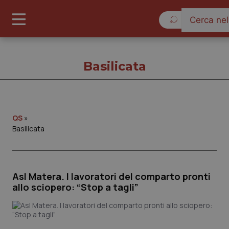
Domenica 9 Agos
Basilicata
Basilicata
QS
»
Basilicata
Cronache
Governo e Parlamento
Asl Matera. I lavoratori del comparto pronti
allo sciopero: “Stop a tagli”
Regioni e Asl
Lavoro e Professioni