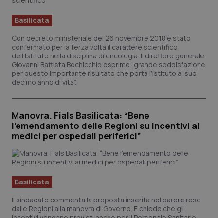
Basilicata
Con decreto ministeriale del 26 novembre 2018 è stato
confermato per la terza volta il carattere scientifico
_ga_KM60CM4NPH
.quotidianosanita.it
1 ann
dell’Istituto nella disciplina di oncologia. Il direttore generale
mes
Giovanni Battista Bochicchio esprime “grande soddisfazione
per questo importante risultato che porta l’Istituto al suo
decimo anno di vita”.
Manovra. Fials Basilicata: “Bene
l’emendamento delle Regioni su incentivi ai
medici per ospedali periferici”
Fornitore
/
Nome
Scadenza
Descrizio
Nome
Dominio
Fornitore
/
Dominio
Scadenza
De
_ga_0VMQEQKQ1N
VISITOR_INFO1_LIVE
.quotidianosanita.it
1 anno 1
5 mesi 4
Questo
Qu
Google LLC
mese
settimane
cookie
im
.youtube.com
viene
Yo
Basilicata
utilizzato
te
da Googl
pr
Analytics
de
Il sindacato commenta la proposta inserita nel
parere
reso
per
vi
dalle Regioni alla manovra di Governo. E chiede che gli
mantener
inc
lo stato
pu
incentivi vengano previsti anche per il Personale Sanitario