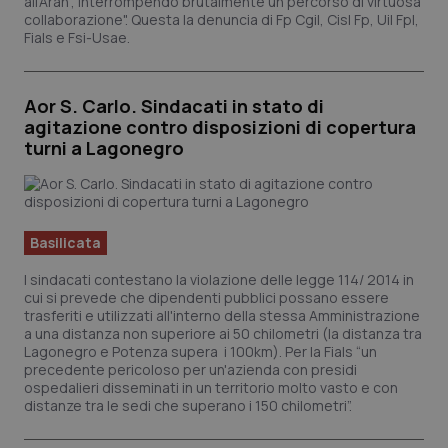
all'Aran', interrompendo brutalmente un percorso di virtuosa
collaborazione". Questa la denuncia di Fp Cgil, Cisl Fp, Uil Fpl,
Salute orale & impianti
Fials e Fsi-Usae.
Sangue & coagulazione
Aor S. Carlo. Sindacati in stato di
agitazione contro disposizioni di copertura
Tiroide
turni a Lagonegro
Tumore al seno
Tumore ovarico
Basilicata
I sindacati contestano la violazione delle legge 114/ 2014 in
Tumori del Polmone & Testa Collo
cui si prevede che dipendenti pubblici possano essere
trasferiti e utilizzati all'interno della stessa Amministrazione
Tumori gastrointestinali
a una distanza non superiore ai 50 chilometri (la distanza tra
Lagonegro e Potenza supera i 100km). Per la Fials “un
precedente pericoloso per un'azienda con presidi
Ulcera & Reflusso
ospedalieri disseminati in un territorio molto vasto e con
distanze tra le sedi che superano i 150 chilometri”.
Vaccini