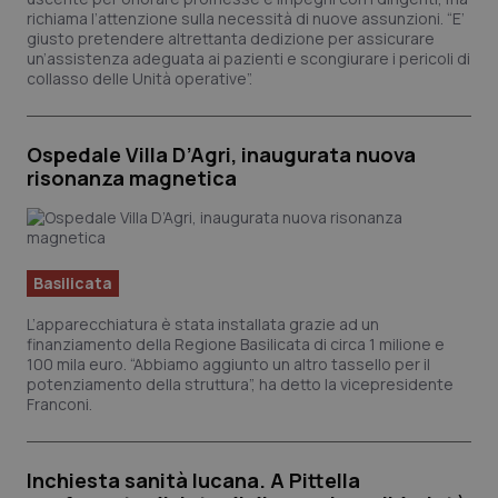
richiama l’attenzione sulla necessità di nuove assunzioni. “E’
giusto pretendere altrettanta dedizione per assicurare
un’assistenza adeguata ai pazienti e scongiurare i pericoli di
collasso delle Unità operative”.
Necessari
Statistici
Marketing
I cookie necessari contribuiscono a rendere fruibile il sito web
Ospedale Villa D’Agri, inaugurata nuova
abilitandone funzionalità di base quali la navigazione sulle pagine e
l'accesso alle aree protette del sito. Il sito web non è in grado di
risonanza magnetica
funzionare correttamente senza questi cookie.
Nome
Fornitore
/
Dominio
Scade
VISITOR_PRIVACY_METADATA
5 mes
YouTube
settim
.youtube.com
Basilicata
L’apparecchiatura è stata installata grazie ad un
finanziamento della Regione Basilicata di circa 1 milione e
100 mila euro. “Abbiamo aggiunto un altro tassello per il
potenziamento della struttura”, ha detto la vicepresidente
Franconi.
Inchiesta sanità lucana. A Pittella