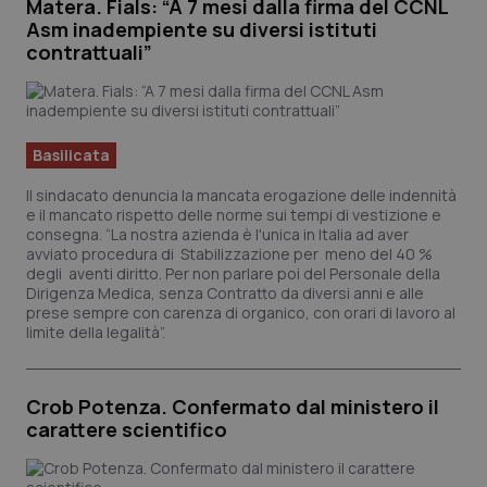
Matera. Fials: “A 7 mesi dalla firma del CCNL
Asm inadempiente su diversi istituti
contrattuali”
Basilicata
Il sindacato denuncia la mancata erogazione delle indennità
PHPSESSID
Sessi
PHP.net
e il mancato rispetto delle norme sui tempi di vestizione e
www.quotidianosanita.it
consegna. “La nostra azienda è l'unica in Italia ad aver
avviato procedura di Stabilizzazione per meno del 40 %
degli aventi diritto. Per non parlare poi del Personale della
Dirigenza Medica, senza Contratto da diversi anni e alle
prese sempre con carenza di organico, con orari di lavoro al
limite della legalità”.
Crob Potenza. Confermato dal ministero il
carattere scientifico