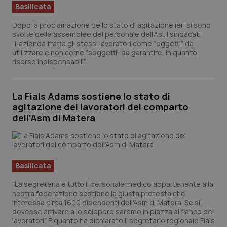
Basilicata
Scienza e Farmaci
Dopo la proclamazione dello stato di agitazione ieri si sono
svolte delle assemblee del personale dell’Asl. I sindacati:
“L’azienda tratta gli stessi lavoratori come “oggetti” da
Studi e Analisi
utilizzare e non come “soggetti” da garantire, in quanto
risorse indispensabili”.
Lettere al direttore
La Fials Adams sostiene lo stato di
Edizioni Regionali
agitazione dei lavoratori del comparto
dell’Asm di Matera
QS Pro
Professionisti Sanitari.AI
Basilicata
Abruzzo
QS Pro Gold
“La segreteria e tutto il personale medico appartenente alla
nostra federazione sostiene la giusta
protesta
che
interessa circa 1600 dipendenti dell'Asm di Matera. Se si
QS Club
Newsletter
Basilicata
Artrite & artrosi
dovesse arrivare allo sciopero saremo in piazza al fianco dei
lavoratori”. È quanto ha dichiarato il segretario regionale Fials