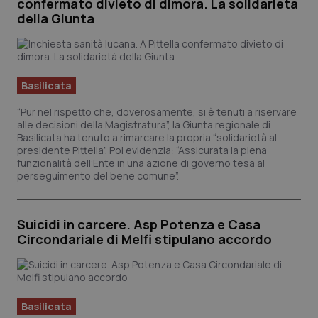
confermato divieto di dimora. La solidarietà
della Giunta
CookieScriptConsent
5 mes
CookieScript
settim
Basilicata
www.quotidianosanita.it
“Pur nel rispetto che, doverosamente, si è tenuti a riservare
alle decisioni della Magistratura”, la Giunta regionale di
Basilicata ha tenuto a rimarcare la propria “solidarietà al
presidente Pittella”. Poi evidenzia: “Assicurata la piena
funzionalità dell’Ente in una azione di governo tesa al
perseguimento del bene comune”.
Suicidi in carcere. Asp Potenza e Casa
Circondariale di Melfi stipulano accordo
tracking-sites-ironfish-
www.quotidianosanita.it
4
tracking-enable
settim
2 gio
Basilicata