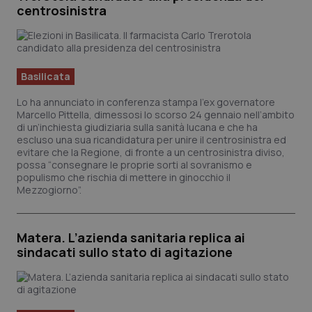
centrosinistra
Piemonte
HIV
Provincia Autonoma di Bolzano
Infezioni & Febbre
Basilicata
Provincia Autonoma di Trento
Ipertensione & Scompenso
Lo ha annunciato in conferenza stampa l’ex governatore
Marcello Pittella, dimessosi lo scorso 24 gennaio nell’ambito
di un’inchiesta giudiziaria sulla sanità lucana e che ha
Puglia
Malattie rare
escluso una sua ricandidatura per unire il centrosinistra ed
evitare che la Regione, di fronte a un centrosinistra diviso,
possa “consegnare le proprie sorti al sovranismo e
Sardegna
Malattia di Crohn & Rettocolite Ulcerosa
populismo che rischia di mettere in ginocchio il
Mezzogiorno”.
Sicilia
Neuroscienze & patologie neurodegenerative
Matera. L’azienda sanitaria replica ai
Toscana
Obesità
sindacati sullo stato di agitazione
Umbria
Oftalmologia