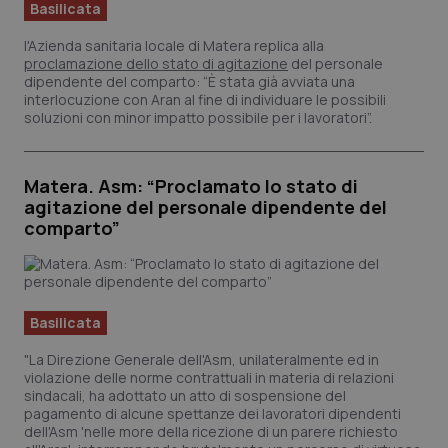
Valle D’Aosta
Oncodermatologia
Basilicata
l'Azienda sanitaria locale di Matera replica alla
Veneto
Oncoematologia
proclamazione dello stato di agitazione
del personale
dipendente del comparto: “È stata già avviata una
interlocuzione con Aran al fine di individuare le possibili
Oncologia & Nutrizione
soluzioni con minor impatto possibile per i lavoratori”.
Psoriasi & pelle
Matera. Asm: “Proclamato lo stato di
agitazione del personale dipendente del
Quotidiano Cardiologia
comparto”
Quotidiano Chirurgia
Quotidiano Oncologia
Basilicata
"La Direzione Generale dell'Asm, unilateralmente ed in
Quotidiano Pediatria
violazione delle norme contrattuali in materia di relazioni
sindacali, ha adottato un atto di sospensione del
pagamento di alcune spettanze dei lavoratori dipendenti
Rene & patologie urogenitali
dell'Asm 'nelle more della ricezione di un parere richiesto