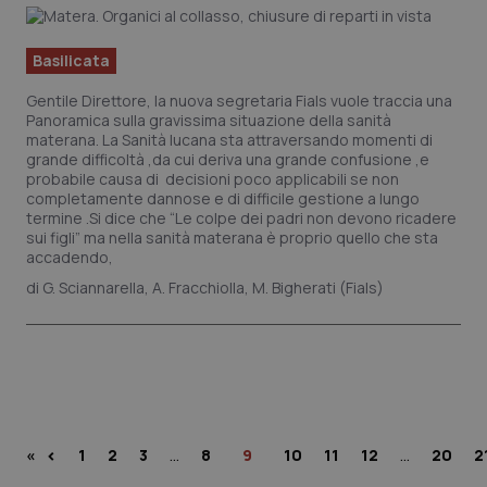
Basilicata
Gentile Direttore, la nuova segretaria Fials vuole traccia una
Panoramica sulla gravissima situazione della sanità
materana. La Sanità lucana sta attraversando momenti di
grande difficoltà ,da cui deriva una grande confusione ,e
probabile causa di decisioni poco applicabili se non
completamente dannose e di difficile gestione a lungo
termine .Si dice che “Le colpe dei padri non devono ricadere
sui figli” ma nella sanità materana è proprio quello che sta
accadendo,
G. Sciannarella, A. Fracchiolla, M. Bigherati (Fials)
…
…
‹
«
1
2
3
8
9
10
11
12
20
2