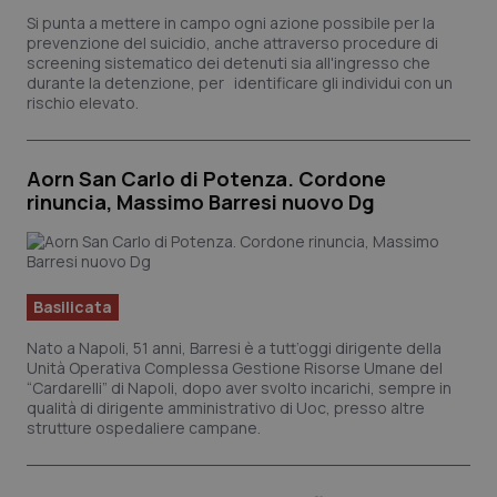
Si punta a mettere in campo ogni azione possibile per la
tracking-sites-ironfish-
www.quotidianosanita.it
4
session-id
settim
prevenzione del suicidio, anche attraverso procedure di
2 gio
screening sistematico dei detenuti sia all'ingresso che
durante la detenzione, per identificare gli individui con un
rischio elevato.
_ga
1 ann
Google LLC
mes
.quotidianosanita.it
Aorn San Carlo di Potenza. Cordone
rinuncia, Massimo Barresi nuovo Dg
Basilicata
Nato a Napoli, 51 anni, Barresi è a tutt’oggi dirigente della
Unità Operativa Complessa Gestione Risorse Umane del
“Cardarelli” di Napoli, dopo aver svolto incarichi, sempre in
qualità di dirigente amministrativo di Uoc, presso altre
strutture ospedaliere campane.