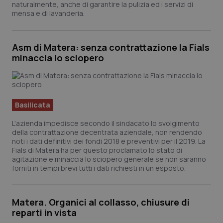
naturalmente, anche di garantire la pulizia ed i servizi di
vi
mensa e di lavanderia.
__Secure-
.youtube.com
5 mesi 4
Qu
ROLLOUT_TOKEN
settimane
im
Yo
ge
Asm di Matera: senza contrattazione la Fials
de
e 
minaccia lo sciopero
pe
de
ut
tracking-sites-
www.quotidianosanita.it
4
Qu
ironfish-tracking-
settimane
im
named-enable
2 giorni
da
Basilicata
per
si
L'azienda impedisce secondo il sindacato lo svolgimento
so
della contrattazione decentrata aziendale, non rendendo
ut
id
noti i dati definitivi dei fondi 2018 e preventivi per il 2019. La
We
Fials di Matera ha per questo proclamato lo stato di
agitazione e minaccia lo sciopero generale se non saranno
forniti in tempi brevi tutti i dati richiesti in un esposto.
Matera. Organici al collasso, chiusure di
reparti in vista