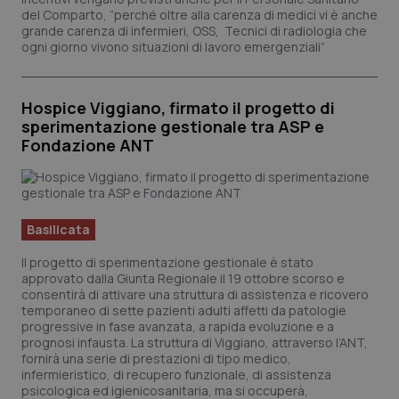
della
de
del Comparto, “perché oltre alla carenza di medici vi è anche
sessione.
vis
grande carenza di infermieri, OSS, Tecnici di radiologia che
we
ut
ogni giorno vivono situazioni di lavoro emergenziali”
nu
ve
del
Yo
Hospice Viggiano, firmato il progetto di
__Secure-YNID
.youtube.com
5 mesi 4
Qu
sperimentazione gestionale tra ASP e
settimane
im
Fondazione ANT
Yo
te
pr
de
vi
inc
pu
Basilicata
de
vis
we
Il progetto di sperimentazione gestionale è stato
ut
approvato dalla Giunta Regionale il 19 ottobre scorso e
nu
consentirà di attivare una struttura di assistenza e ricovero
ve
del
temporaneo di sette pazienti adulti affetti da patologie
Yo
progressive in fase avanzata, a rapida evoluzione e a
prognosi infausta. La struttura di Viggiano, attraverso l’ANT,
YSC
Sessione
Qu
Google LLC
fornirà una serie di prestazioni di tipo medico,
im
.youtube.com
Yo
infermieristico, di recupero funzionale, di assistenza
te
psicologica ed igienicosanitaria, ma si occuperà,
vi