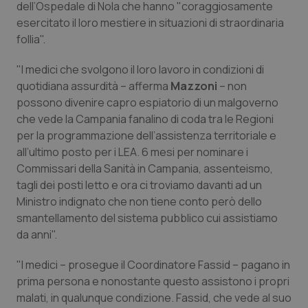
dell’Ospedale di Nola che hanno "coraggiosamente
Calabria
Asma & BPCO
esercitato il loro mestiere in situazioni di straordinaria
follia".
Campania
Car-T
"I medici che svolgono il loro lavoro in condizioni di
Emilia-Romagna
Colesterolo & coronaropatie
quotidiana assurdità – afferma
Mazzoni
– non
possono divenire capro espiatorio di un malgoverno
Friuli Venezia Giulia
Dermatite Atopica
che vede la Campania fanalino di coda tra le Regioni
per la programmazione dell’assistenza territoriale e
all’ultimo posto per i LEA. 6 mesi per nominare i
Lazio
Diabete & glucometri
Commissari della Sanità in Campania, assenteismo,
tagli dei posti letto e ora ci troviamo davanti ad un
Liguria
Disturbi dell’umore
Ministro indignato che non tiene conto però dello
smantellamento del sistema pubblico cui assistiamo
Lombardia
Dolore
da anni".
Marche
Donna & Salute
"I medici – prosegue il Coordinatore Fassid – pagano in
prima persona e nonostante questo assistono i propri
Molise
Epatiti
malati, in qualunque condizione. Fassid, che vede al suo