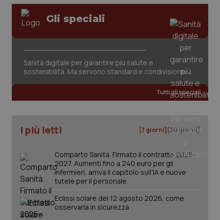
Gli speciali
Sanità digitale per garantire più salute e
sostenibilità. Ma servono standard e condivisione
tracking-sites-ironfish-
www.quotidianosanita.it
4
tracking-enable
settim
2 gior
Tutti gli speciali
I più letti
[7 giorni]
[30 giorni]
tracking-sites-ironfish-
www.quotidianosanita.it
4
session-id
settim
2 gior
Comparto Sanità. Firmato il contratto 2025-
2027. Aumenti fino a 240 euro per gli
infermieri, arriva il capitolo sull'IA e nuove
tutele per il personale
_ga
1 anno
Google LLC
mes
.quotidianosanita.it
Eclissi solare del 12 agosto 2026, come
osservarla in sicurezza