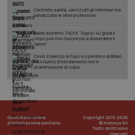
Contratto sanità, valorizzati gli infermieri ma
penalizzate le altre professioni
Caldo estremo, FADOI: “Sopra i 40 gradi il
corpo può non riuscire più a disperdere il
calore”
Covid. Il silenzio di Fauci e il perdono di Biden.
Ma il Quinto Emendamento non è
un’ammissione di colpa
Quotidiano online
Copyright 2013-2026
d'informazione sanitaria
© Homnya Srl
Tutti i diritti sono
PHPSESSID
Sessio
PHP.net
riservati