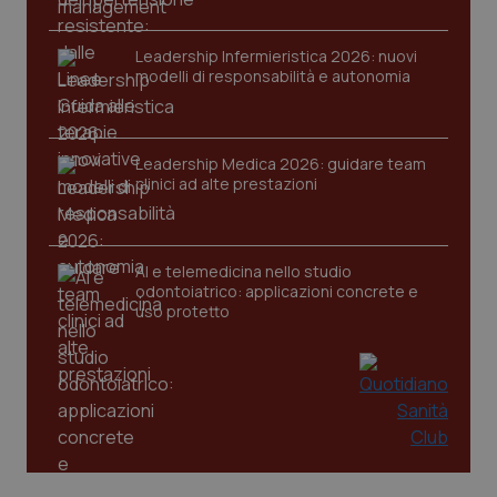
VISITOR_PRIVACY_METADATA
5 mesi
YouTube
settim
.youtube.com
Leadership Infermieristica 2026: nuovi
modelli di responsabilità e autonomia
Leadership Medica 2026: guidare team
clinici ad alte prestazioni
AI e telemedicina nello studio
odontoiatrico: applicazioni concrete e
uso protetto
CookieScriptConsent
5 mesi
CookieScript
settim
www.quotidianosanita.it