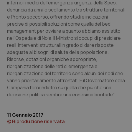
interno i medici dell’emergenza urgenza della Spes,
denuncia da anni lo scollamento tra strutture territoriali
Piemonte
HIV
e Pronto soccorso, offrendo studi e indicazioni
precise di possibili soluzioni come quella del bed
Provincia Autonoma di Bolzano
Infezioni & Febbre
management per ovviare a quanto abbiamo assistito
nell’Ospedale di Nola. Il Ministro si occupi di presidiare
Provincia Autonoma di Trento
Ipertensione & Scompenso
reali interventi strutturali in grado di dare risposte
adeguate ai bisogni di salute della popolazione.
Puglia
Malattie rare
Risorse, dotazioni organiche appropriate,
riorganizzazione delle reti di emergenza e
Sardegna
Malattia di Crohn & Rettocolite Ulcerosa
riorganizzazione del territorio sono alcuni dei nodi che
vanno prioritariamente affrontati. E il Governatore della
Sicilia
Neuroscienze & patologie neurodegenerative
Campania torni indietro su quella che più che una
decisione politica sembra una ennesima boutade".
Toscana
Obesità
11 Gennaio 2017
Umbria
Oftalmologia
© Riproduzione riservata