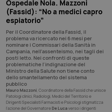
Ospedale Nola. Mazzoni
(Fassid): “No a medici capro
Scienza e Farmaci
espiatorio”
Studi e Analisi
Per il Coordinatore della Fassid, il
Lettere al direttore
problema va ricercato nei 6 mesi per
nominare i Commissari della Sanità in
Edizioni Regionali
Campania, nell'assenteismo, nei tagli dei
posti letto. Nei confronti di queste
QS Pro
problematiche l'indignazione del
Ministro della Salute non tiene conto
Professionisti Sanitari.AI
dello smantellamento del sistema
pubblico
Abruzzo
QS Pro Gold
Mauro Mazzoni
, Coordinatore della Fassid che unisce
Patologi clinici, Radiologi, Medici del Territorio e
QS Club
Newsletter
Dirigenti Specialisti Farmacisti e Psicologi stigmatizza
Basilicata
Artrite & artrosi
l’azione del Governatore
De Luca
verso i dirigenti