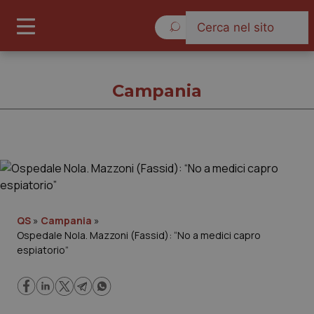
Giovedì 6 Agosto 2026
Campania
Campania
Cronache
QS
»
Campania
»
Ospedale Nola. Mazzoni (Fassid): “No a medici capro
Governo e Parlamento
espiatorio”
Regioni e Asl
Lavoro e Professioni