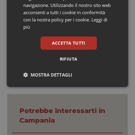
ripristino dell’assegnazione delle risorse già sottratte
navigazione. Utilizzando il nostro sito web
dalla legge nazionale di bilancio per il 2019 (tra l’altro,
acconsenti a tutti i cookie in conformità
risorse destinate alla materia ambientale e quota
con la nostra policy per i cookie.
Leggi di
parte del fondo nazionale per lo sviluppo e la coesione
più
FSC 2014-2020)".
ACCETTA TUTTI
06 Febbraio 2019
RIFIUTA
© Riproduzione riservata
MOSTRA DETTAGLI
Necessari
Statistici
Marketing
Potrebbe interessarti in
Campania
Necessari
Statistici
Marketing