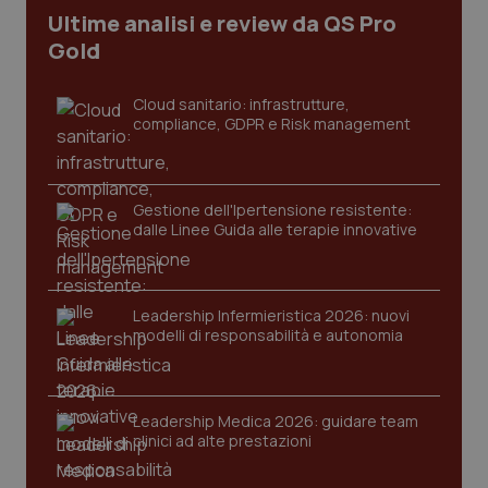
Ultime analisi e review da QS Pro
CookieScriptConsent
5 mesi
CookieScript
settim
www.quotidianosanita.it
Gold
Cloud sanitario: infrastrutture,
compliance, GDPR e Risk management
Gestione dell'Ipertensione resistente:
dalle Linee Guida alle terapie innovative
tracking-sites-ironfish-
www.quotidianosanita.it
4
tracking-enable
settim
Leadership Infermieristica 2026: nuovi
2 gior
modelli di responsabilità e autonomia
tracking-sites-ironfish-
Leadership Medica 2026: guidare team
www.quotidianosanita.it
4
session-id
settim
clinici ad alte prestazioni
2 gior