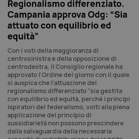
Regionalismo differenziato.
Campania approva Odg: “Sia
Scienza e Farmaci
attuato con equilibrio ed
Studi e Analisi
equità”
Lettere al direttore
Con i voti della maggioranza di
centrosinistra e della opposizione di
Edizioni Regionali
centrodestra, il Consiglio regionale ha
approvato l'Ordine del giorno con il quale
QS Pro
si auspica che l’attuazione del
regionalismo differenziato "sia gestita
Professionisti Sanitari.AI
con equilibrio ed equità, perché i principi
ispiratori del federalismo, volti alla piena
Abruzzo
QS Pro Gold
applicazione del principio di
sussidiarietà non possono prescindere
QS Club
Newsletter
Basilicata
Artrite & artrosi
dalla salvaguardia della necessaria