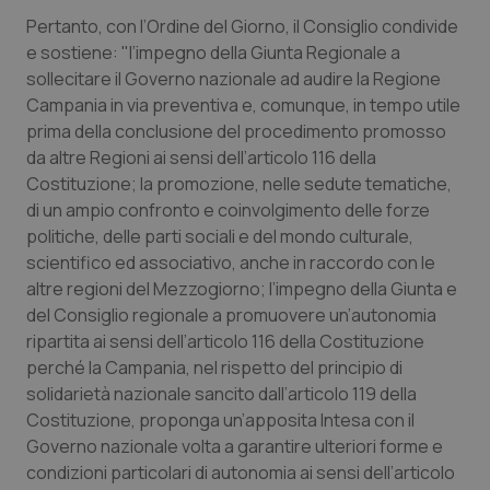
Valle D’Aosta
Oncodermatologia
Pertanto, con l’Ordine del Giorno, il Consiglio condivide
e sostiene: "l’impegno della Giunta Regionale a
Veneto
Oncoematologia
sollecitare il Governo nazionale ad audire la Regione
Campania in via preventiva e, comunque, in tempo utile
Oncologia & Nutrizione
prima della conclusione del procedimento promosso
da altre Regioni ai sensi dell’articolo 116 della
Psoriasi & pelle
Costituzione; la promozione, nelle sedute tematiche,
di un ampio confronto e coinvolgimento delle forze
Quotidiano Cardiologia
politiche, delle parti sociali e del mondo culturale,
scientifico ed associativo, anche in raccordo con le
Quotidiano Chirurgia
altre regioni del Mezzogiorno; l’impegno della Giunta e
del Consiglio regionale a promuovere un’autonomia
ripartita ai sensi dell’articolo 116 della Costituzione
Quotidiano Oncologia
perché la Campania, nel rispetto del principio di
solidarietà nazionale sancito dall’articolo 119 della
Quotidiano Pediatria
Costituzione, proponga un’apposita Intesa con il
Governo nazionale volta a garantire ulteriori forme e
Rene & patologie urogenitali
condizioni particolari di autonomia ai sensi dell’articolo