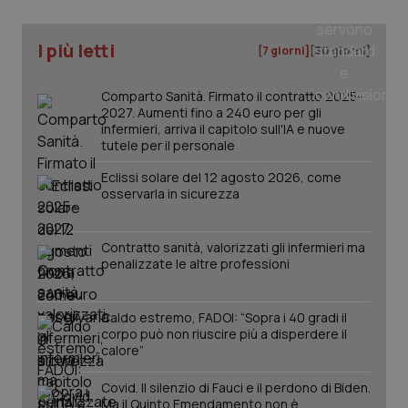
I più letti
[7 giorni]
[30 giorni]
Comparto Sanità. Firmato il contratto 2025-
PHPSESSID
Sessio
PHP.net
2027. Aumenti fino a 240 euro per gli
www.quotidianosanita.it
infermieri, arriva il capitolo sull'IA e nuove
tutele per il personale
Eclissi solare del 12 agosto 2026, come
osservarla in sicurezza
Contratto sanità, valorizzati gli infermieri ma
penalizzate le altre professioni
Caldo estremo, FADOI: “Sopra i 40 gradi il
corpo può non riuscire più a disperdere il
calore”
Covid. Il silenzio di Fauci e il perdono di Biden.
Ma il Quinto Emendamento non è