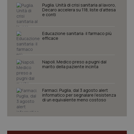
Puglia. Unità di crisi sanitaria al lavoro,
I cookie necessari contribuiscono a rendere fruibile il
Decaro accelera su 118, liste d’attesa
sito web abilitandone funzionalità di base quali la
e conti
navigazione sulle pagine e l'accesso alle aree
protette del sito. Il sito web non è in grado di
funzionare correttamente senza questi cookie.
Educazione sanitaria: il farmaco più
Nome
Fornitore
/
Dominio
Scaden
efficace
VISITOR_PRIVACY_METADATA
5 mesi
YouTube
settim
.youtube.com
Napoli. Medico preso a pugni dal
marito della paziente incinta
Farmaci. Puglia, dal 3 agosto alert
informatico per segnalare l’esistenza
di un equivalente meno costoso