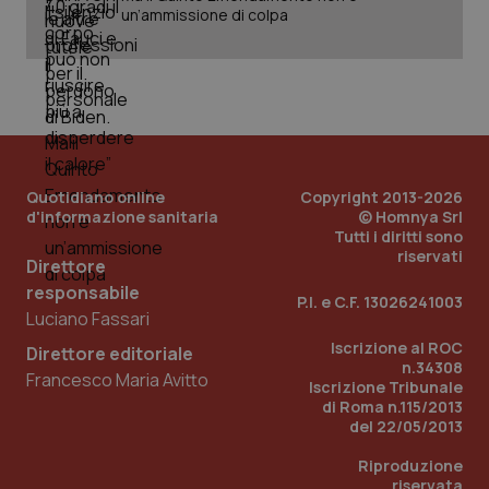
un’ammissione di colpa
_ga_KM60CM4NPH
.quotidianosanita.it
1 anno
mes
Quotidiano online
Copyright 2013-2026
d'informazione sanitaria
© Homnya Srl
Tutti i diritti sono
Fornitore
/
Nome
Scadenza
Descrizion
Dominio
riservati
Direttore
Nome
Fornitore
/
Dominio
Scadenza
Des
_ga_0VMQEQKQ1N
.quotidianosanita.it
1 anno 1
Questo
responsabile
P.I. e C.F. 13026241003
mese
cookie
VISITOR_INFO1_LIVE
5 mesi 4
Que
Google LLC
Luciano Fassari
viene
settimane
imp
.youtube.com
utilizzato
You
Iscrizione al ROC
da Google
ten
Direttore editoriale
Analytics
pre
n.34308
Francesco Maria Avitto
per
del
Iscrizione Tribunale
mantener
vid
di Roma n.115/2013
lo stato
inco
della
del 22/05/2013
può
sessione.
det
vis
Riproduzione
web
riservata
uti