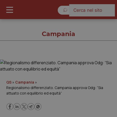
Giovedì 6 Agosto 2026
Campania
Campania
Cronache
QS
»
Campania
»
Regionalismo differenziato. Campania approva Odg: “Sia
Governo e Parlamento
attuato con equilibrio ed equità”
Regioni e Asl
Lavoro e Professioni