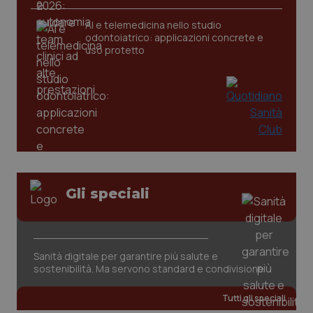
AI e telemedicina nello studio
_ga
1 anno
Google LLC
odontoiatrico: applicazioni concrete e
mes
.quotidianosanita.it
uso protetto
Gli speciali
Sanità digitale per garantire più salute e
sostenibilità. Ma servono standard e condivisione
Tutti gli speciali