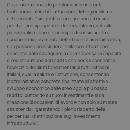
Governo nazionale le problematiche inerenti
Piemonte
HIV
l’autonomia, affinché l’attuazione del regionalismo
differenziato "sia gestita con equilibrio ed equità,
Provincia Autonoma di Bolzano
Infezioni & Febbre
perché i principi ispiratori del federalismo, volti alla
piena applicazione del principio di sussidiarietà e
dunque al miglioramento dell’efficienza amministrativa,
Provincia Autonoma di Trento
Ipertensione & Scompenso
non possono prescindere, nella loro attuazione
concreta, dalla salvaguardia della necessaria capacità
Puglia
Malattie rare
di redistribuzione del reddito che possa consentire
l’esercizio dei diritti fondamentali di tutti i cittadini
Sardegna
Malattia di Crohn & Rettocolite Ulcerosa
italiani, quali la salute e l’istruzione, consentendo
inoltre iniziative concrete finalizzate all’effettivo
Sicilia
Neuroscienze & patologie neurodegenerative
sviluppo economico delle aree oggi a più basso
reddito, puntando su nuovi investimenti e sulla
Toscana
Obesità
creazione di occasioni di lavoro e non solo su misure
assistenziali, garantendo il pieno rispetto delle
Umbria
Oftalmologia
percentuali di attribuzione sugli investimenti
infrastrutturali".