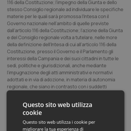
116 della Costituzione; l’impegno della Giunta e dello
Salute orale & impianti
stesso Consiglio regionale ad individuare le specifiche
materie per le quali sarà promossa l’Intesa con il
Sangue & coagulazione
Governo nazionale nell’ambito di quelle previste
dall’articolo 116 della Costituzione; l’azione della Giunta
Tiroide
e del Consiglio regionale volta a tutelare, nelle more
della definizione dell’Intesa di cui all’articolo 116 della
Costituzione, presso il Governo e il Parlamento gli
Tumore al seno
interessi della Campania e dei suoi cittadini in tutte le
sedi, politiche e giurisdizionali, anche mediante
Tumore ovarico
l’impugnazione degli atti amministrativi e normativi
adottati e in via di adozione, in materia di autonomia
Tumori del Polmone & Testa Collo
regionale, che siano in contrasto con i suddetti
legittimi interessi; la richiesta al Governo nazionale,
Tumori gastrointestinali
sempre nelle more della definizione dell’Intesa di cui
Questo sito web utilizza
all’articolo 116 della Costituzione, di non assumere
cookie
Ulcera & Reflusso
azioni volte alla riduzione delle risorse già assegnate
alla Regione Campania in attuazione di norme statali ed
Questo sito web utilizza i cookie per
Vaccini
atti di programmazione pluriennale, a partire dal
migliorare la tua esperienza di