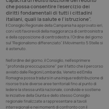
capacità di redistribuzione del reddito
Calabria
Asma & BPCO
che possa consentire l’esercizio dei
diritti fondamentali di tutti i cittadini
Campania
Car-T
italiani, quali la salute e l’istruzione".
Il Consiglio Regionale della Campania ha approvato ieri,
Emilia-Romagna
Colesterolo & coronaropatie
con i voti favorevoli della maggioranza di centrosinistra
e della opposizione di centrodestra, l’Ordine del giorno
Friuli Venezia Giulia
Dermatite Atopica
sul “Regionalismo differenziato”. Il Movimento 5 Stelle si
è astenuto.
Lazio
Diabete & glucometri
Nell’ordine del giorno, il Consiglio, nell’esprimere
"profonda preoccupazione" per il fatto che il percorso
Liguria
Disturbi dell’umore
avviato dalle Regioni Lombardia, Veneto ed Emilia
Romagna possa tradursi in una iniqua redistribuzione di
Lombardia
Dolore
risorse tra le diverse aree territoriali fino al punto di
ledere la stessa unità nazionale, condivide e sostiene
Marche
Donna & Salute
le iniziative della Giunta e dello stesso Consiglio
regionale finalizzate a rappresentare ai tavoli
Molise
Epatiti
interregionali e nei momenti di confronto con il