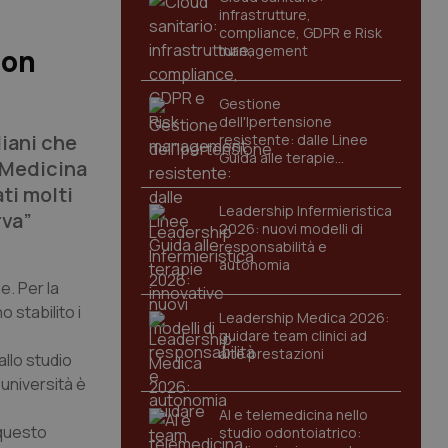
infrastrutture,
compliance, GDPR e Risk
management
Non
Gestione
dell'Ipertensione
liani che
resistente: dalle Linee
Guida alle terapie
i Medicina
innovative
ti molti
Leadership Infermieristica
rva”
2026: nuovi modelli di
responsabilità e
autonomia
e. Per la
 stabilito i
Leadership Medica 2026:
guidare team clinici ad
alte prestazioni
allo studio
’università è
AI e telemedicina nello
 questo
studio odontoiatrico: