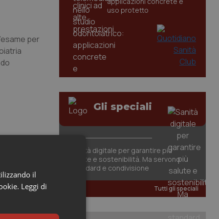
applicazioni concrete e
uso protetto
e l’esame per
oiatria
ndo
Gli speciali
Sanità digitale per garantire più
salute e sostenibilità. Ma servono
standard e condivisione
ilizzando il
cookie.
Leggi di
Tutti gli speciali
à da