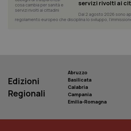
servizi rivolti ai ci
Dal 2 agosto 2026 sono applic
tracking-sites-ironf
regolamento europeo che disciplina lo sviluppo, l’immissione s
tracking-enable
tracking-sites-ironf
session-id
_ga
Abruzzo
Edizioni
Basilicata
Calabria
Regionali
PHPSESSID
Campania
Emilia-Romagna
_ga_KM60CM4NPH