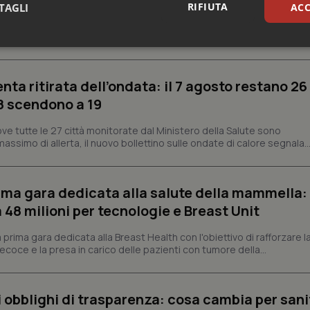
RIFIUTA
TAGLI
ACC
ontinua a interessare gran parte dell'Italia. Il nuovo bollettino del Mi
aranno 19 le città contrassegnate...
sari
Statistici
Mar
enta ritirata dell’ondata: il 7 agosto restano 26
’8 scendono a 19
ve tutte le 27 città monitorate dal Ministero della Salute sono
assimo di allerta, il nuovo bollettino sulle ondate di calore segnala..
Necessari
Statistici
Marketing
tribuiscono a rendere fruibile il sito web abilitandone funzionalità di base quali la nav
protette del sito. Il sito web non è in grado di funzionare correttamente senza questi coo
prima gara dedicata alla salute della mammella:
Fornitore
/
Dominio
Scadenza
Descrizione
48 milioni per tecnologie e Breast Unit
METADATA
5 mesi 4
Questo cookie viene utilizzato p
YouTube
settimane
scelte di consenso e privacy dell'
.youtube.com
prima gara dedicata alla Breast Health con l'obiettivo di rafforzare l
interazione con il sito. Registra i
coce e la presa in carico delle pazienti con tumore della...
del visitatore riguardo a varie pol
impostazioni sulla privacy, garan
preferenze siano onorate nelle se
nt
5 mesi 3
Questo cookie viene utilizzato da
CookieScript
li obblighi di trasparenza: cosa cambia per sani
settimane
Script.com per ricordare le pref
www.quotidianosanita.it