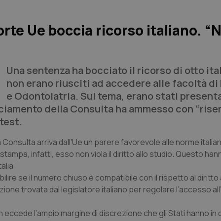
rte Ue boccia ricorso italiano. “
Una sentenza ha bocciato il ricorso di otto ita
non erano riusciti ad accedere alle facoltà d
e Odontoiatria. Sul tema, erano stati presenta
nciamento della Consulta ha ammesso con “rise
test.
Consulta arriva dall'Ue un parere favorevole alle norme italian
mpa, infatti, esso non viola il diritto allo studio. Questo hanno
alia
ilire se il numero chiuso è compatibile con il rispetto al diritto 
zione trovata dal legislatore italiano per regolare l’accesso all
on eccede l’ampio margine di discrezione che gli Stati hanno in