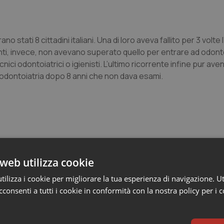
no stati 8 cittadini italiani. Una di loro aveva fallito per 3 volt
renti, invece, non avevano superato quello per entrare ad odont
i odontoiatrici o igienisti. L’ultimo ricorrente infine pur ave
i odontoiatria dopo 8 anni che non dava esami.
web utilizza cookie
e
ilizza i cookie per migliorare la tua esperienza di navigazione. Ut
consenti a tutti i cookie in conformità con la nostra policy per i 
 solo al Nord. Anche domenica 9 agosto 19 citt