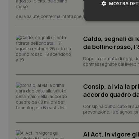
MOSTRA DET
La quarta ondata di calore c
della Salute conferma infatti che anche domenica 9 agosto s
Neces
Caldo, segnali di l
da bollino rosso, l
Dopo la giornata di oggi, do
contrassegnate dal livello m
I cookie necessari con
e l'accesso alle aree 
Consip, al via la 
Nome
accordo quadro da 
VISITOR_PRIVACY_
Consip ha pubblicato la sua 
prevenzione, la diagnosi pre
CookieScriptConse
AI Act, in vigore g