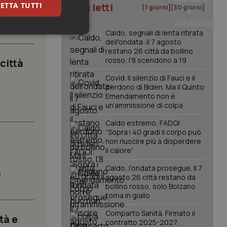
ETTA TUTTI
I più letti
[7 giorni]
[30 giorni]
nistero
Caldo, segnali di lenta ritirata
keting
dell'ondata: il 7 agosto
restano 26 città da bollino
rosso, l'8 scendono a 19
 città
Covid. Il silenzio di Fauci e il
perdono di Biden. Ma il Quinto
Emendamento non è
.
un’ammissione di colpa
Caldo estremo, FADOI:
igazione sulle pagine
“Sopra i 40 gradi il corpo può
kie.
non riuscire più a disperdere
il calore”
er memorizzare le
Caldo, l’ondata prosegue. Il 7
utente per la loro
a
agosto 26 città restano da
 dati sul consenso
itiche e
bollino rosso, solo Bolzano
tendo che le loro
torna in giallo
ssioni future.
Comparto Sanità. Firmato il
l servizio Cookie-
tà e
erenze di consenso
contratto 2025-2027.