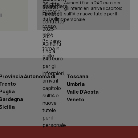
sario che il banner
Aumenti fino a 240 euro per
funzioni
gli infermieri, arriva il capitolo
sull'IA e nuove tutele per il
il
pplicazione per
personale
nonimo.
pplicazione per
co al visitatore.
to a Google
ggiornamento
lisi più comunemente
ie viene utilizzato
segnando un numero
dentificatore del
Provincia Autonoma di
Toscana
a di pagina in un
Trento
Umbria
i di visitatori,
di analisi dei siti.
Puglia
Valle D’Aosta
basate sul
Sardegna
Veneto
entificatore
le variabili di
Sicilia
è un numero
o in cui viene
r il sito, ma un
tato di accesso per
a Google Analytics