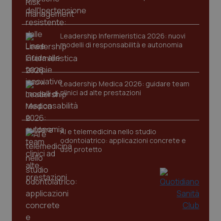
tracking-sites-ironfish-
www.quotidianosanita.it
4
session-id
settim
Leadership Infermieristica 2026: nuovi
2 gior
modelli di responsabilità e autonomia
_ga
1 anno
Google LLC
Leadership Medica 2026: guidare team
mes
.quotidianosanita.it
clinici ad alte prestazioni
AI e telemedicina nello studio
odontoiatrico: applicazioni concrete e
uso protetto