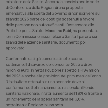
ministero della Salute. Ancora: la condivisione in sede
Calabria
Asma & BPCO
di Conferenza delle Regioni di una proposta
emendativa alla scelta del Governo di non iscrivere sul
Campania
Car-T
bilancio 2025 parte dei costi già sostenuti a favore
delle persone non autosufficienti. L’assessore alle
Emilia-Romagna
Colesterolo & coronaropatie
Politiche per la Salute,
Massimo Fabi
, ha presentato
ieri in Commissione assembleare Sanità il parere sui
Friuli Venezia Giulia
Dermatite Atopica
bilanci delle aziende sanitarie, documento poi
approvato.
Lazio
Diabete & glucometri
Confermati i dati già comunicati nelle scorse
settimane. Il disavanzo dei consuntivi 2025 è di 54
Liguria
Disturbi dell’umore
milioni di euro: in netta riduzione rispetto a -194 milioni
del 2024 e anche alle previsioni dei primi mesi dell’anno.
Lombardia
Dolore
“Un risultato ottenuto in uno scenario dove si
conferma il sottofinanziamento nazionale: il Fondo
Marche
Donna & Salute
sanitario nazionale, infatti, aumenta dell’1,8% di fronte a
un incremento della spesa sanitaria del 3,6%”,
Molise
Epatiti
sottolinea la Regione in una nota