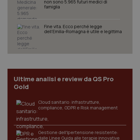
non sono 5.965 futuri medici di
famiglia
Fine vita. Ecco perché legge
dell’Emilia-Romagna è utile e legittima
CookieScriptConsent
5 mesi
CookieScript
settim
www.quotidianosanita.it
Ultime analisi e review da QS Pro
Gold
Cloud sanitario: infrastrutture,
compliance, GDPR e Risk management
tracking-sites-ironfish-
www.quotidianosanita.it
4
tracking-enable
settim
2 gior
Gestione dell'Ipertensione resistente:
dalle Linee Guida alle terapie innovative