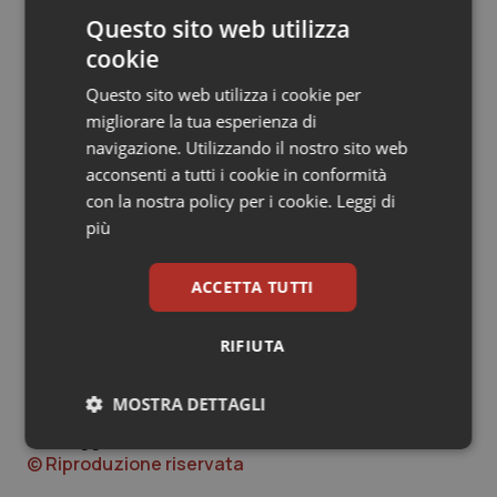
Questo sito web utilizza
L’Azienda ospedaliero-universitaria di
Bologna
-Irccs
cookie
policlinico Sant’Orsola 4.321.592,52 euro
Questo sito web utilizza i cookie per
L’Istituto Ortopedico Rizzoli di
Bologna
-Irccs
migliorare la tua esperienza di
1.794.681,32 euro
navigazione. Utilizzando il nostro sito web
acconsenti a tutti i cookie in conformità
L’Ausl di
Imola
7.968.546,31 euro
con la nostra policy per i cookie.
Leggi di
più
L’Ausl di
Ferrara
15.472.902,77 98 euro
L’Azienda ospedaliero-universitaria
ACCETTA TUTTI
di
Ferrara
3.097.960,83 81 euro
RIFIUTA
L’Ausl
Romagna
per 17.971.705,55 euro.
MOSTRA DETTAGLI
26 Maggio 2026
Necessari
Statistici
Marketing
© Riproduzione riservata