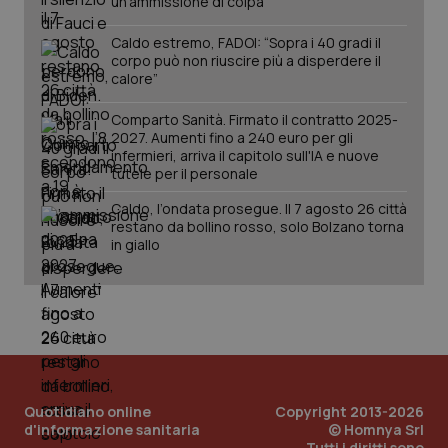
un’ammissione di colpa
Caldo estremo, FADOI: “Sopra i 40 gradi il
corpo può non riuscire più a disperdere il
calore”
Comparto Sanità. Firmato il contratto 2025-
2027. Aumenti fino a 240 euro per gli
_ga_KM60CM4NPH
.quotidianosanita.it
1 anno
mes
infermieri, arriva il capitolo sull'IA e nuove
tutele per il personale
Caldo, l’ondata prosegue. Il 7 agosto 26 città
restano da bollino rosso, solo Bolzano torna
in giallo
Fornitore
/
Nome
Scadenza
Descrizion
Dominio
Nome
Fornitore
/
Dominio
Scadenza
Des
_ga_0VMQEQKQ1N
.quotidianosanita.it
1 anno 1
Questo
mese
cookie
VISITOR_INFO1_LIVE
5 mesi 4
Que
Google LLC
viene
settimane
imp
.youtube.com
Quotidiano online
Copyright 2013-2026
utilizzato
You
d'informazione sanitaria
© Homnya Srl
da Google
ten
Tutti i diritti sono
Analytics