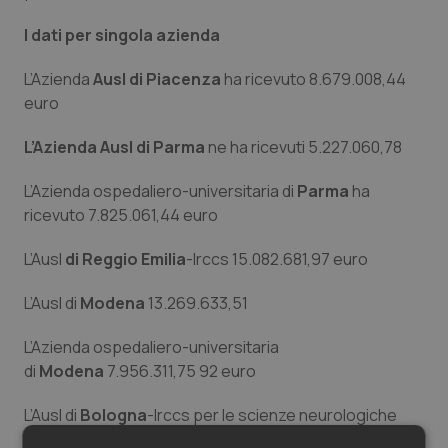
Salute orale & impianti
I dati per singola azienda
Sangue & coagulazione
L’Azienda
Ausl di Piacenza
ha ricevuto 8.679.008,44
euro
Tiroide
L’Azienda Ausl di Parma
ne ha ricevuti 5.227.060,78
Tumore al seno
L’Azienda ospedaliero-universitaria di
Parma
ha
ricevuto 7.825.061,44 euro
Tumore ovarico
L’Ausl
di Reggio Emilia
-Irccs 15.082.681,97 euro
Tumori del Polmone & Testa Collo
L’Ausl di
Modena
13.269.633,51
Tumori gastrointestinali
L’Azienda ospedaliero-universitaria
di
Modena
7.956.311,75 92 euro
Ulcera & Reflusso
L’Ausl di
Bologna
-Irccs per le scienze neurologiche
Vaccini
9.506.020,51 euro