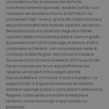
Valle D’Aosta
Oncodermatologia
una tendenza che, a causa anche del forte
sottofinanziamento nazionale, avrebbe portato a un
Veneto
Oncoematologia
raddoppio del disavanzo intorno ai 400 milioni- ha
sottolineato Fabi-. Invece, grazie alla collaborazione e
alla professionalità delle Aziende sanitarie, dei tecnici
Oncologia & Nutrizione
dell’assessorato e soprattutto degli oltre 68mila
operatori della nostra sanità pubblica, siamo in grado
Psoriasi & pelle
di prevedere per il 2026 il pareggio di bilancio. Inoltre,
continuiamo a chiedere, con voce unitaria in sede di
Quotidiano Cardiologia
Conferenza delle Regioni, che il Governo riveda la
decisione di non iscrivere al bilancio 2025 la quota del
Quotidiano Chirurgia
Fondo nazionale per la non autosufficienza che
riguarda servizi già forniti e pagati, perché
Quotidiano Oncologia
imprescindibili per chi li riceve. Il nostro impegno- ha
aggiunto Fabi- è di garantire la tenuta del sistema
Quotidiano Pediatria
sanitario regionale pubblico come pilastro della nostra
Regione, continuando a investire in medicina di
territorio, nuove tecnologie e appropriatezza
Rene & patologie urogenitali
prescritta”.