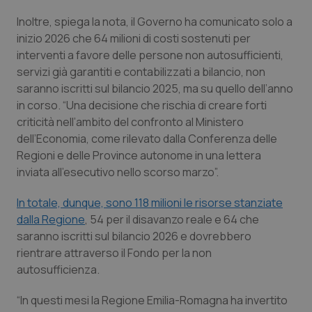
Inoltre, spiega la nota, il Governo ha comunicato solo a
Piemonte
HIV
inizio 2026 che 64 milioni di costi sostenuti per
interventi a favore delle persone non autosufficienti,
Provincia Autonoma di Bolzano
Infezioni & Febbre
servizi già garantiti e contabilizzati a bilancio, non
saranno iscritti sul bilancio 2025, ma su quello dell’anno
Provincia Autonoma di Trento
Ipertensione & Scompenso
in corso. “Una decisione che rischia di creare forti
criticità nell’ambito del confronto al Ministero
Puglia
Malattie rare
dell’Economia, come rilevato dalla Conferenza delle
Regioni e delle Province autonome in una lettera
Sardegna
Malattia di Crohn & Rettocolite Ulcerosa
inviata all’esecutivo nello scorso marzo”.
In totale, dunque, sono 118 milioni le risorse stanziate
Sicilia
Neuroscienze & patologie neurodegenerative
dalla Regione
, 54 per il disavanzo reale e 64 che
saranno iscritti sul bilancio 2026 e dovrebbero
Toscana
Obesità
rientrare attraverso il Fondo per la non
autosufficienza.
Umbria
Oftalmologia
“In questi mesi la Regione Emilia-Romagna ha invertito