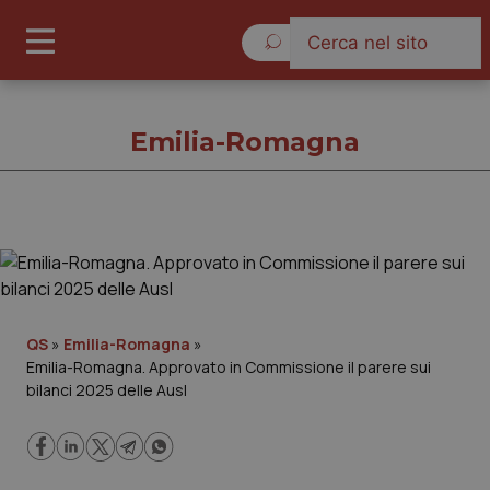
Sabato 8 Agosto 2026
Emilia-Romagna
Emilia-Romagna
Cronache
QS
»
Emilia-Romagna
»
Emilia-Romagna. Approvato in Commissione il parere sui
Governo e Parlamento
bilanci 2025 delle Ausl
Regioni e Asl
Lavoro e Professioni