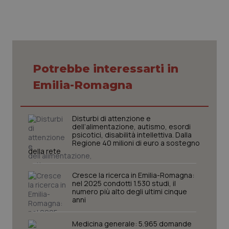
Necessari
Statistici
Marketing
Potrebbe interessarti in
I cookie necessari contribuiscono a rendere fruibile il
sito web abilitandone funzionalità di base quali la
Emilia-Romagna
navigazione sulle pagine e l'accesso alle aree
protette del sito. Il sito web non è in grado di
funzionare correttamente senza questi cookie.
Disturbi di attenzione e
Nome
Fornitore
/
Dominio
Scaden
dell’alimentazione, autismo, esordi
VISITOR_PRIVACY_METADATA
5 mesi
YouTube
psicotici, disabilità intellettiva. Dalla
settim
.youtube.com
Regione 40 milioni di euro a sostegno
della rete
Cresce la ricerca in Emilia-Romagna:
nel 2025 condotti 1.530 studi, il
numero più alto degli ultimi cinque
anni
Medicina generale: 5.965 domande