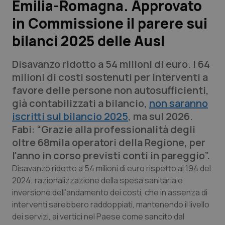
Emilia-Romagna. Approvato
in Commissione il parere sui
Scienza e Farmaci
bilanci 2025 delle Ausl
Studi e Analisi
Disavanzo ridotto a 54 milioni di euro. I 64
Lettere al direttore
milioni di costi sostenuti per interventi a
favore delle persone non autosufficienti,
Edizioni Regionali
già contabilizzati a bilancio,
non saranno
iscritti sul bilancio 2025
, ma sul 2026.
QS Pro
Fabi: “Grazie alla professionalità degli
oltre 68mila operatori della Regione, per
Professionisti Sanitari.AI
l'anno in corso previsti conti in pareggio”.
Disavanzo ridotto a 54 milioni di euro rispetto ai 194 del
Abruzzo
QS Pro Gold
2024; razionalizzazione della spesa sanitaria e
inversione dell’andamento dei costi, che in assenza di
QS Club
Newsletter
interventi sarebbero raddoppiati, mantenendo il livello
Basilicata
Artrite & artrosi
dei servizi, ai vertici nel Paese come sancito dal