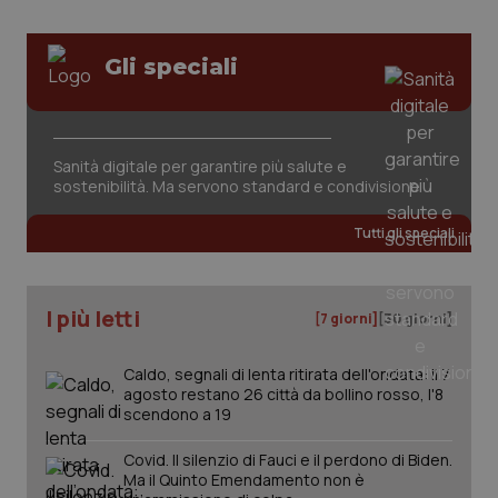
Gli speciali
Sanità digitale per garantire più salute e
sostenibilità. Ma servono standard e condivisione
Tutti gli speciali
PHPSESSID
Sessio
PHP.net
www.quotidianosanita.it
I più letti
[7 giorni]
[30 giorni]
Caldo, segnali di lenta ritirata dell'ondata: il 7
agosto restano 26 città da bollino rosso, l'8
scendono a 19
Covid. Il silenzio di Fauci e il perdono di Biden.
Ma il Quinto Emendamento non è