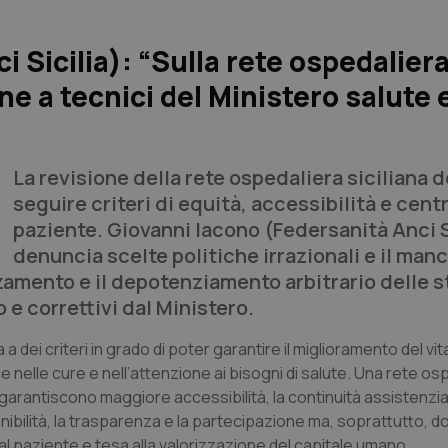
i Sicilia): “Sulla rete ospedalier
ne a tecnici del Ministero salute 
La revisione della rete ospedaliera siciliana
seguire criteri di equità, accessibilità e centr
paziente. Giovanni Iacono (Federsanità Anci S
denuncia scelte politiche irrazionali e il man
zamento e il depotenziamento arbitrario delle s
e correttivi dal Ministero.
 dei criteri in grado di poter garantire il miglioramento del vi
e nelle cure e nell’attenzione ai bisogni di salute. Una rete os
garantiscono maggiore accessibilità, la continuità assistenzial
enibilità, la trasparenza e la partecipazione ma, soprattutto, 
 al paziente e tesa alla valorizzazione del capitale umano.