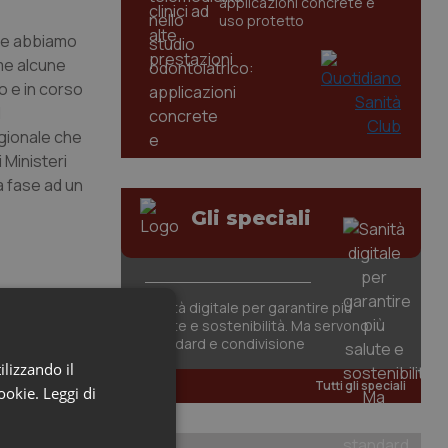
applicazioni concrete e
uso protetto
 che abbiamo
ome alcune
o e in corso
l
egionale che
i Ministeri
a fase ad un
Gli speciali
Sanità digitale per garantire più
salute e sostenibilità. Ma servono
standard e condivisione
ilizzando il
Tutti gli speciali
cookie.
Leggi di