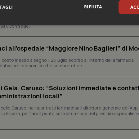
RIFIUTA
TAGLI
ACC
llia nuovo Direttore del Cefpas
 nuovo direttore del Centro per la formazione permanente e l’aggiorn
sari
Statistici
Mar
as), con sede...
aci all’ospedale “Maggiore Nino Baglieri” di Mo
o costo messo a segno il 25 luglio scorso all’interno della farmacia
o dal valore economico che sembrerebbe...
Necessari
Statistici
Marketing
tribuiscono a rendere fruibile il sito web abilitandone funzionalità di base quali la nav
protette del sito. Il sito web non è in grado di funzionare correttamente senza questi coo
di Gela. Caruso: “Soluzioni immediate e contat
ministrazioni locali”
Fornitore
/
Dominio
Scadenza
Descrizione
METADATA
5 mesi 4
Questo cookie viene utilizzato p
YouTube
cello Caruso, ha incontrato ieri mattina il direttore generale dell'Asp 
settimane
scelte di consenso e privacy dell'
.youtube.com
interazione con il sito. Registra i
io Ficarra, per fare il punto sulla situazione del presidio ospedaliero 
del visitatore riguardo a varie pol
impostazioni sulla privacy, garan
preferenze siano onorate nelle se
nt
5 mesi 3
Questo cookie viene utilizzato da
CookieScript