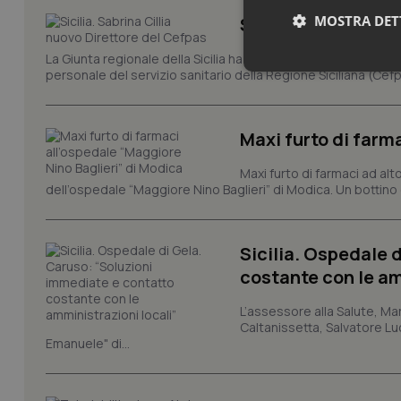
MOSTRA DET
Sicilia. Sabrina Ci
La Giunta regionale della Sicilia ha nominato Sabrina Cillia
Neces
personale del servizio sanitario della Regione Siciliana (Cefp
Maxi furto di farm
Maxi furto di farmaci ad alt
dell’ospedale “Maggiore Nino Baglieri” di Modica. Un bottin
I cookie necessari con
e l'accesso alle aree 
Sicilia. Ospedale 
costante con le am
Nome
VISITOR_PRIVACY_
L’assessore alla Salute, Mar
Caltanissetta, Salvatore Luc
Emanuele" di...
CookieScriptConse