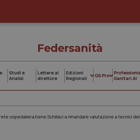
Federsanità
e
Studi e
Lettere al
Edizioni
Professionis
QS Pro
Analisi
direttore
Regionali
Sanitari.AI