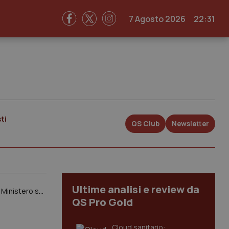
7 Agosto 2026
22:31
ti
QS Club
Newsletter
Ultime analisi e review da
Sicilia. Iacono (Federsanità Anci Sicilia): “Sulla rete ospedaliera bene Schillaci a rimandare valutazione a tecnici del Ministero salute e del Mef”
QS Pro Gold
Cloud sanitario: