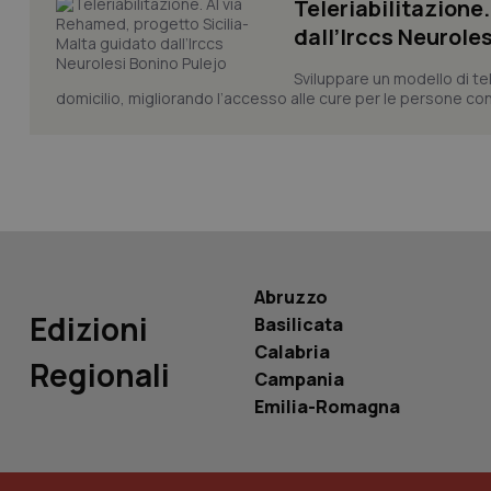
Teleriabilitazione
dall’Irccs Neurole
Sviluppare un modello di te
tracking-sites-ironf
tracking-enable
domicilio, migliorando l’accesso alle cure per le persone co
tracking-sites-ironf
session-id
_ga
Abruzzo
Edizioni
Basilicata
Calabria
PHPSESSID
Regionali
Campania
Emilia-Romagna