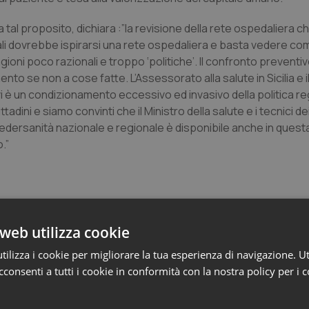
 a tal proposito, dichiara :”la revisione della rete ospedaliera
quali dovrebbe ispirarsi una rete ospedaliera e basta vedere c
oni poco razionali e troppo ‘politiche’. Il confronto preventiv
o se non a cose fatte. L’Assessorato alla salute in Sicilia e i
 è un condizionamento eccessivo ed invasivo della politica r
tadini e siamo convinti che il Ministro della salute e i tecnici de
. Federsanità nazionale e regionale è disponibile anche in quest
.”
web utilizza cookie
ilizza i cookie per migliorare la tua esperienza di navigazione. Ut
consenti a tutti i cookie in conformità con la nostra policy per i 
nità