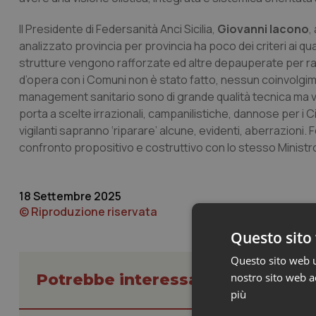
Il Presidente di Federsanità Anci Sicilia,
Giovanni Iacono
,
analizzato provincia per provincia ha poco dei criteri ai 
strutture vengono rafforzate ed altre depauperate per ragi
d’opera con i Comuni non è stato fatto, nessun coinvolgiment
management sanitario sono di grande qualità tecnica ma vi
porta a scelte irrazionali, campanilistiche, dannose per i Cit
vigilanti sapranno ‘riparare’ alcune, evidenti, aberrazioni
confronto propositivo e costruttivo con lo stesso Ministro
18 Settembre 2025
© Riproduzione riservata
Questo sito 
Questo sito web ut
nostro sito web ac
Potrebbe interessarti in Federsa
più