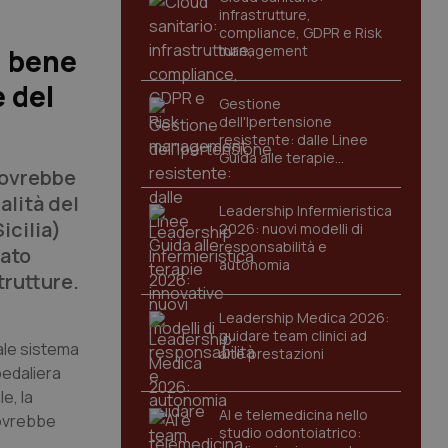
infrastrutture,
compliance, GDPR e Risk
management
a bene
e del
Gestione
dell'Ipertensione
resistente: dalle Linee
Guida alle terapie
 dovrebbe
innovative
alità del
Leadership Infermieristica
icilia)
2026: nuovi modelli di
responsabilità e
cato
autonomia
trutture.
Leadership Medica 2026:
guidare team clinici ad
tale sistema
alte prestazioni
pedaliera
e, la
AI e telemedicina nello
dovrebbe
studio odontoiatrico: