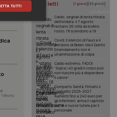
I più letti
[7 giorni]
[30 giorni]
ETTA TUTTI
Caldo, segnali di lenta ritirata
amento del
dell'ondata: il 7 agosto
keting
restano 26 città da bollino
rosso, l'8 scendono a 19
dica
Covid. Il silenzio di Fauci e il
perdono di Biden. Ma il Quinto
Emendamento non è
un’ammissione di colpa
Caldo estremo, FADOI:
“Sopra i 40 gradi il corpo può
igazione sulle pagine
kie.
non riuscire più a disperdere
to
il calore”
Comparto Sanità. Firmato il
er memorizzare le
di
contratto 2025-2027.
utente per la loro
 dati sul consenso
"Vittorio
Aumenti fino a 240 euro per
itiche e
gli infermieri, arriva il capitolo
tendo che le loro
sull'IA e nuove tutele per il
ssioni future.
personale
l servizio Cookie-