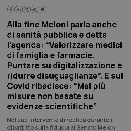
su digitalizzazione e ridurre disuguaglianze”. E sul Covid
ribadisce: “Mai più misure non basate su evidenze
scientifiche”
Scienza e Farmaci
Alla fine Meloni parla anche
Studi e Analisi
di sanità pubblica e detta
l’agenda: “Valorizzare medici
Lettere al direttore
di famiglia e farmacie.
Edizioni Regionali
Puntare su digitalizzazione e
ridurre disuguaglianze”. E sul
QS Pro
Covid ribadisce: “Mai più
Professionisti Sanitari.AI
misure non basate su
evidenze scientifiche”
Abruzzo
QS Pro Gold
QS Club
Newsletter
Nel suo intervento di replica durante il
Basilicata
Artrite & artrosi
dibattitto sulla fiducia al Senato Meloni