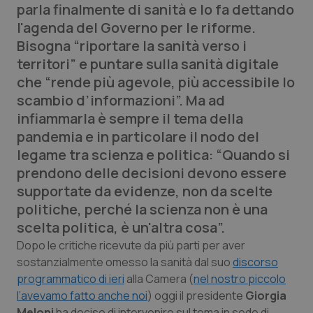
parla finalmente di sanità e lo fa dettando
Calabria
Asma & BPCO
l'agenda del Governo per le riforme.
Bisogna “riportare la sanità verso i
Campania
Car-T
territori” e puntare sulla sanità digitale
che “rende più agevole, più accessibile lo
Emilia-Romagna
Colesterolo & coronaropatie
scambio d’informazioni”. Ma ad
infiammarla è sempre il tema della
Friuli Venezia Giulia
Dermatite Atopica
pandemia e in particolare il nodo del
legame tra scienza e politica: “Quando si
Lazio
Diabete & glucometri
prendono delle decisioni devono essere
supportate da evidenze, non da scelte
Liguria
Disturbi dell’umore
politiche, perché la scienza non è una
scelta politica, è un'altra cosa”.
Lombardia
Dolore
Dopo le critiche ricevute da più parti per aver
sostanzialmente omesso la sanità dal suo
discorso
Marche
Donna & Salute
programmatico di ieri
alla Camera (
nel nostro piccolo
l’avevamo fatto anche noi
) oggi il presidente
Giorgia
Molise
Epatiti
Meloni
ha deciso di intervenire sul tema in sede di