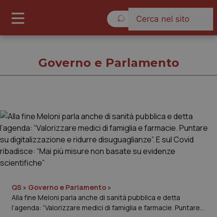
Giovedì 6 Agosto 2026
Governo e Parlamento
Governo e Parlamento
Cronache
Governo e Parlamento
QS
»
Governo e Parlamento
»
Regioni e Asl
Alla fine Meloni parla anche di sanità pubblica e detta
l’agenda: “Valorizzare medici di famiglia e farmacie. Puntare
Lavoro e Professioni