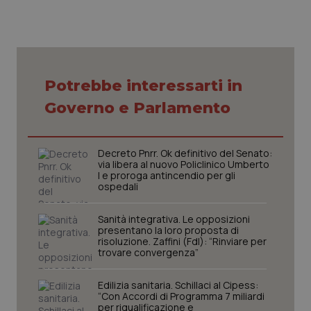
Nome
Fornitore
/
Dominio
Scaden
VISITOR_PRIVACY_METADATA
5 mesi
YouTube
settim
.youtube.com
Potrebbe interessarti in
Governo e Parlamento
Decreto Pnrr. Ok definitivo del Senato:
via libera al nuovo Policlinico Umberto
I e proroga antincendio per gli
ospedali
Sanità integrativa. Le opposizioni
presentano la loro proposta di
risoluzione. Zaffini (FdI): “Rinviare per
CookieScriptConsent
5 mesi
CookieScript
trovare convergenza”
settim
www.quotidianosanita.it
Edilizia sanitaria. Schillaci al Cipess:
“Con Accordi di Programma 7 miliardi
per riqualificazione e