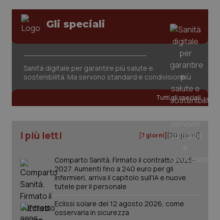
www.quotidianosanita.it
Gli speciali
Sanità digitale per garantire più salute e
sostenibilità. Ma servono standard e condivisione
Tutti gli speciali
I più letti
[7 giorni]
[30 giorni]
Comparto Sanità. Firmato il contratto 2025-
2027. Aumenti fino a 240 euro per gli
_ga_KM60CM4NPH
.quotidianosanita.it
1 anno
infermieri, arriva il capitolo sull'IA e nuove
mes
tutele per il personale
Eclissi solare del 12 agosto 2026, come
osservarla in sicurezza