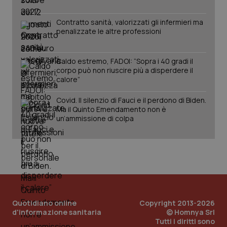
Contratto sanità, valorizzati gli infermieri ma
penalizzate le altre professioni
Fornitore
/
Nome
Scadenza
Descrizion
Dominio
Caldo estremo, FADOI: “Sopra i 40 gradi il
Nome
Fornitore
/
Dominio
Scadenza
Des
corpo può non riuscire più a disperdere il
_ga_0VMQEQKQ1N
.quotidianosanita.it
1 anno 1
Questo
calore”
mese
cookie
VISITOR_INFO1_LIVE
5 mesi 4
Que
Google LLC
viene
settimane
imp
.youtube.com
utilizzato
You
Covid. Il silenzio di Fauci e il perdono di Biden.
da Google
ten
Ma il Quinto Emendamento non è
Analytics
pre
per
un’ammissione di colpa
del
mantener
vid
lo stato
inco
della
può
sessione.
det
vis
web
uti
nuo
ver
dell
You
Quotidiano online
Copyright 2013-2026
__Secure-YNID
.youtube.com
5 mesi 4
Que
d'informazione sanitaria
© Homnya Srl
settimane
imp
Tutti i diritti sono
You