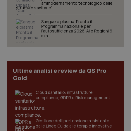
ammodernamento tecnologico delle
strutture sanitarie”
Sangue e plasma. Pronto il
Programma nazionale per
l’autosufficienza 2026. Alle Regioni 6
mln
tracking-sites-ironfish-
www.quotidianosanita.it
4
tracking-enable
settim
2 gior
Ultime analisi e review da QS Pro
Gold
tracking-sites-ironfish-
www.quotidianosanita.it
4
session-id
settim
2 gior
Cloud sanitario: infrastrutture,
compliance, GDPR e Risk management
_ga
1 anno
Google LLC
mes
.quotidianosanita.it
Gestione dell'Ipertensione resistente:
dalle Linee Guida alle terapie innovative