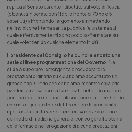
replica al Senato durante il dibattito sul voto di fiducia
Piemonte
HIV
(ottenuta in serata con 115 sì a fronte di 79 no e 5
astenuti) affrontando l’argomento ammettendo
Provincia Autonoma di Bolzano
Infezioni & Febbre
nell’incipit che il tema sanità pubblica “è un tema sul
quale effettivamente mi sono poco soffermata e sul
Provincia Autonoma di Trento
Ipertensione & Scompenso
quale volentieri do qualche elemento in più”.
Il presidente del Consiglio ha quindi elencato una
Puglia
Malattie rare
serie di linee programmatiche del Governo
: “La
sfida è superare l’emergenza e recuperare le
Sardegna
Malattia di Crohn & Rettocolite Ulcerosa
prestazioni ordinarie su cui abbiamo accumulato un
grande gap. Credo che dobbiamo imparare dalla crisi
Sicilia
Neuroscienze & patologie neurodegenerative
pandemica cosa non ha funzionato nel modo migliore
per correggerlo secondo alcune linee d’azione. Credo
Toscana
Obesità
che una di queste linee debba essere la prossimità,
riportare la sanità verso i territori, valorizzare il ruolo
Umbria
Oftalmologia
dei medici di medicina generale, coinvolgere il sistema
delle farmacie nell’erogazione di alcune prestazioni