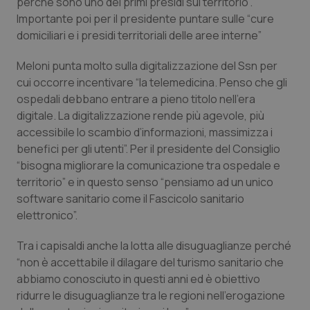
Valle D’Aosta
Oncodermatologia
perché sono uno dei primi presidi sul territorio”.
Importante poi per il presidente puntare sulle “cure
domiciliari e i presidi territoriali delle aree interne”
Veneto
Oncoematologia
Meloni punta molto sulla digitalizzazione del Ssn per
Oncologia & Nutrizione
cui occorre incentivare “la telemedicina. Penso che gli
ospedali debbano entrare a pieno titolo nell’era
Psoriasi & pelle
digitale. La digitalizzazione rende più agevole, più
accessibile lo scambio d’informazioni, massimizza i
Quotidiano Cardiologia
benefici per gli utenti”. Per il presidente del Consiglio
“bisogna migliorare la comunicazione tra ospedale e
Quotidiano Chirurgia
territorio” e in questo senso “pensiamo ad un unico
software sanitario come il Fascicolo sanitario
elettronico”.
Quotidiano Oncologia
Tra i capisaldi anche la lotta alle disuguaglianze perché
Quotidiano Pediatria
“non è accettabile il dilagare del turismo sanitario che
abbiamo conosciuto in questi anni ed è obiettivo
Rene & patologie urogenitali
ridurre le disuguaglianze tra le regioni nell’erogazione