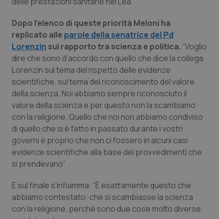
delle prestazioni sanitarie nei Lea”.
Salute orale & impianti
Dopo l’elenco di queste priorità Meloni ha
replicato alle
parole della senatrice del Pd
Sangue & coagulazione
Lorenzin
sul rapporto tra scienza e politica.
“Voglio
dire che sono d’accordo con quello che dice la collega
Tiroide
Lorenzin sul tema del rispetto delle evidenze
scientifiche, sul tema del riconoscimento del valore
Tumore al seno
della scienza. Noi abbiamo sempre riconosciuto il
valore della scienza e per questo non la scambiamo
Tumore ovarico
con la religione. Quello che noi non abbiamo condiviso
di quello che si è fatto in passato durante i vostri
Tumori del Polmone & Testa Collo
governi è proprio che non ci fossero in alcuni casi
evidenze scientifiche alla base dei provvedimenti che
Tumori gastrointestinali
si prendevano”.
E sul finale s’infiamma: “È esattamente questo che
Ulcera & Reflusso
abbiamo contestato: che si scambiasse la scienza
con la religione, perché sono due cose molto diverse,
Vaccini