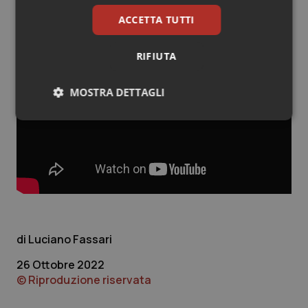
ACCETTA TUTTI
RIFIUTA
MOSTRA DETTAGLI
Necessari
Statistici
Marketing
Necessari
Statistici
Marketing
Luciano Fassari
I cookie necessari contribuiscono a rendere fruibile il
sito web abilitandone funzionalità di base quali la
26 Ottobre 2022
navigazione sulle pagine e l'accesso alle aree
protette del sito. Il sito web non è in grado di
© Riproduzione riservata
funzionare correttamente senza questi cookie.