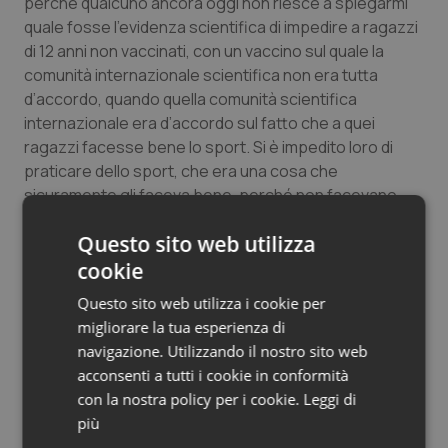
perché qualcuno ancora oggi non riesce a spiegarmi
quale fosse l’evidenza scientifica di impedire a ragazzi
di 12 anni non vaccinati, con un vaccino sul quale la
comunità internazionale scientifica non era tutta
d’accordo, quando quella comunità scientifica
internazionale era d’accordo sul fatto che a quei
ragazzi facesse bene lo sport. Si è impedito loro di
praticare dello sport, che era una cosa che
sicuramente gli faceva bene, perché non facevano
una cosa sulla quale non c’erano certezze. Noi
Questo sito web utilizza
abbiamo contestato quello, non riprenderemo quella
linea. Quando si prendono delle decisioni devono
cookie
essere supportate da evidenze, non da scelte
Questo sito web utilizza i cookie per
politiche, perché la scienza non è una scelta politica, è
migliorare la tua esperienza di
un’altra cosa.”.
navigazione. Utilizzando il nostro sito web
acconsenti a tutti i cookie in conformità
L.F.
con la nostra policy per i cookie.
Leggi di
più