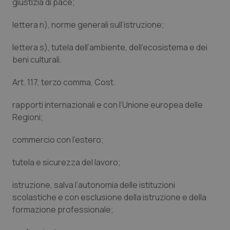
Valle D’Aosta
Oncodermatologia
giustizia di pace;
lettera n), norme generali sull’istruzione;
Veneto
Oncoematologia
lettera s), tutela dell’ambiente, dell’ecosistema e dei
Oncologia & Nutrizione
beni culturali.
Psoriasi & pelle
Art. 117, terzo comma, Cost.
rapporti internazionali e con l’Unione europea delle
Quotidiano Cardiologia
Regioni;
Quotidiano Chirurgia
commercio con l’estero;
Quotidiano Oncologia
tutela e sicurezza del lavoro;
istruzione, salva l’autonomia delle istituzioni
Quotidiano Pediatria
scolastiche e con esclusione della istruzione e della
formazione professionale;
Rene & patologie urogenitali