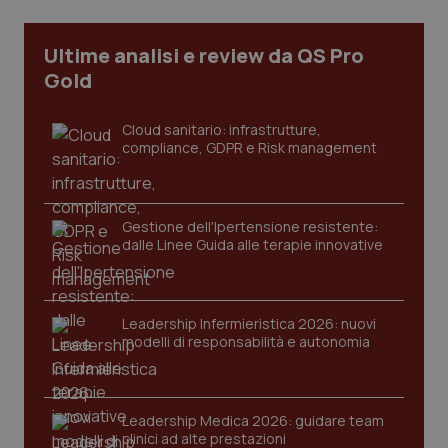
Ultime analisi e review da QS Pro
tracking-sites-ironfish-
www.quotidianosanita.it
4
Gold
tracking-enable
settim
2 gior
Cloud sanitario: infrastrutture,
compliance, GDPR e Risk management
tracking-sites-ironfish-
www.quotidianosanita.it
4
session-id
settim
2 gior
Gestione dell'Ipertensione resistente:
dalle Linee Guida alle terapie innovative
_ga
1 anno
Google LLC
mes
.quotidianosanita.it
Leadership Infermieristica 2026: nuovi
modelli di responsabilità e autonomia
Leadership Medica 2026: guidare team
clinici ad alte prestazioni