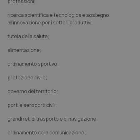
professioni;
Salute orale & impianti
ricerca scientifica e tecnologica e sostegno
all’innovazione per i settori produttivi;
Sangue & coagulazione
tutela della salute;
Tiroide
alimentazione;
Tumore al seno
ordinamento sportivo;
Tumore ovarico
protezione civile;
Tumori del Polmone & Testa Collo
governo del territorio;
Tumori gastrointestinali
porti e aeroporti civili;
grandi reti di trasporto e di navigazione;
Ulcera & Reflusso
ordinamento della comunicazione;
Vaccini