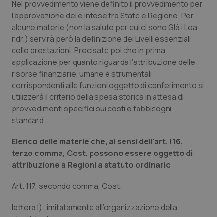
Nel provvedimento viene definito il provvedimento per
l’approvazione delle intese fra Stato e Regione. Per
Piemonte
HIV
alcune materie (
non la salute per cui ci sono GIà i Lea
ndr.
) servirà però la definizione dei Livelli essenziali
Provincia Autonoma di Bolzano
Infezioni & Febbre
delle prestazioni. Precisato poi che in prima
applicazione per quanto riguarda l’attribuzione delle
Provincia Autonoma di Trento
Ipertensione & Scompenso
risorse finanziarie, umane e strumentali
corrispondenti alle funzioni oggetto di conferimento si
Puglia
Malattie rare
utilizzerà il criterio della spesa storica in attesa di
provvedimenti specifici sui costi e fabbisogni
Sardegna
Malattia di Crohn & Rettocolite Ulcerosa
standard.
Elenco delle materie che, ai sensi dell’art. 116,
Sicilia
Neuroscienze & patologie neurodegenerative
terzo comma, Cost. possono essere oggetto di
attribuzione a Regioni a statuto ordinario
Toscana
Obesità
Art. 117, secondo comma, Cost.
Umbria
Oftalmologia
lettera l), limitatamente all’organizzazione della