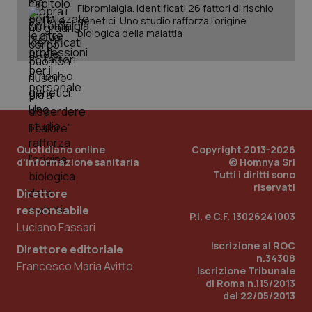
Fornitore
/
Fibromialgia. Identificati 26 fattori di rischio
Nome
Scadenza
Descrizion
Dominio
genetici. Uno studio rafforza l’origine
Nome
Fornitore
/
Dominio
Scadenza
Des
biologica della malattia
_ga_0VMQEQKQ1N
.quotidianosanita.it
1 anno 1
Questo
mese
cookie
VISITOR_INFO1_LIVE
5 mesi 4
Que
Google LLC
viene
settimane
imp
.youtube.com
utilizzato
You
da Google
ten
Analytics
pre
per
del
mantener
vid
lo stato
inco
della
può
sessione.
det
vis
Quotidiano online
Copyright 2013-2026
web
d'informazione sanitaria
© Homnya Srl
uti
Tutti i diritti sono
nuo
ver
riservati
Direttore
dell
You
responsabile
P.I. e C.F. 13026241003
Luciano Fassari
__Secure-YNID
.youtube.com
5 mesi 4
Que
settimane
imp
Iscrizione al ROC
You
Direttore editoriale
ten
n.34308
Francesco Maria Avitto
pre
Iscrizione Tribunale
del
di Roma n.115/2013
vid
inco
del 22/05/2013
può