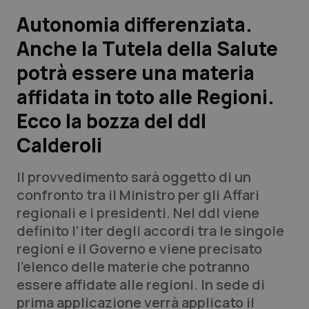
Autonomia differenziata.
Scienza e Farmaci
Anche la Tutela della Salute
potrà essere una materia
Studi e Analisi
affidata in toto alle Regioni.
Lettere al direttore
Ecco la bozza del ddl
Edizioni Regionali
Calderoli
QS Pro
Il provvedimento sarà oggetto di un
confronto tra il Ministro per gli Affari
Professionisti Sanitari.AI
regionali e i presidenti. Nel ddl viene
definito l’iter degli accordi tra le singole
regioni e il Governo e viene precisato
Abruzzo
QS Pro Gold
l’elenco delle materie che potranno
QS Club
Newsletter
essere affidate alle regioni. In sede di
Basilicata
Artrite & artrosi
prima applicazione verrà applicato il