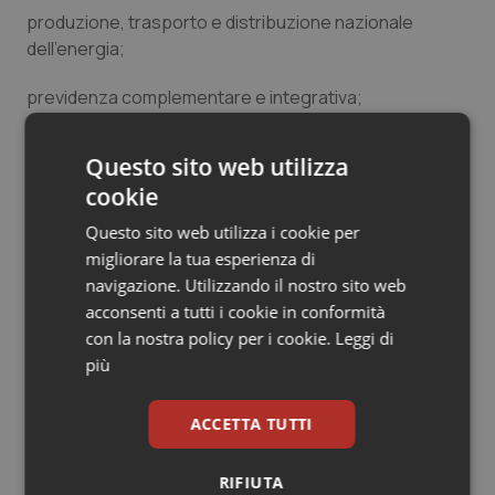
produzione, trasporto e distribuzione nazionale
dell’energia;
previdenza complementare e integrativa;
coordinamento della finanza pubblica e del sistema
Questo sito web utilizza
tributario;
cookie
valorizzazione dei beni culturali e ambientali e
Questo sito web utilizza i cookie per
promozione e organizzazione di attività culturali;
migliorare la tua esperienza di
casse di risparmio, casse rurali, aziende di credito a
navigazione. Utilizzando il nostro sito web
carattere regionale;
acconsenti a tutti i cookie in conformità
con la nostra policy per i cookie.
Leggi di
enti di credito fondiario e agrario a carattere regionale.
più
L.F.
ACCETTA TUTTI
Ma le Regioni del Sud pronte alle barricate. De
RIFIUTA