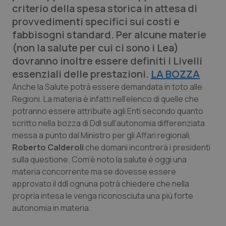
criterio della spesa storica in attesa di
Calabria
Asma & BPCO
provvedimenti specifici sui costi e
fabbisogni standard. Per alcune materie
Campania
Car-T
(non la salute per cui ci sono i Lea)
dovranno inoltre essere definiti i Livelli
Emilia-Romagna
Colesterolo & coronaropatie
essenziali delle prestazioni.
LA BOZZA
Friuli Venezia Giulia
Dermatite Atopica
Anche la Salute potrà essere demandata in toto alle
Regioni. La materia è infatti nell’elenco di quelle che
potranno essere attribuite agli Enti secondo quanto
Lazio
Diabete & glucometri
scritto nella bozza di Ddl sull’autonomia differenziata
messa a punto dal Ministro per gli Affari regionali,
Liguria
Disturbi dell’umore
Roberto Calderoli
che domani incontrerà i presidenti
sulla questione. Com’è noto la salute è oggi una
Lombardia
Dolore
materia concorrente ma se dovesse essere
approvato il ddl ognuna potrà chiedere che nella
Marche
Donna & Salute
propria intesa le venga riconosciuta una più forte
autonomia in materia.
Molise
Epatiti