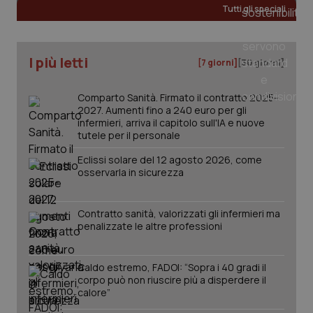
Tutti gli speciali
I più letti
[7 giorni]
[30 giorni]
Comparto Sanità. Firmato il contratto 2025-
2027. Aumenti fino a 240 euro per gli
infermieri, arriva il capitolo sull'IA e nuove
tutele per il personale
Eclissi solare del 12 agosto 2026, come
osservarla in sicurezza
_ga_KM60CM4NPH
.quotidianosanita.it
1 anno
mes
Contratto sanità, valorizzati gli infermieri ma
penalizzate le altre professioni
Caldo estremo, FADOI: “Sopra i 40 gradi il
corpo può non riuscire più a disperdere il
calore”