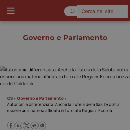
Giovedì 6 Agosto 2026
Governo e Parlamento
Governo e Parlamento
Cronache
Governo e Parlamento
QS
»
Governo e Parlamento
»
Autonomia differenziata. Anche la Tutela della Salute potrà
essere una materia affidata in toto alle Regioni. Ecco la
Regioni e Asl
bozza del ddl Calderoli
Lavoro e Professioni