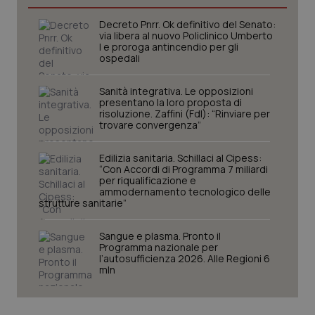
Decreto Pnrr. Ok definitivo del Senato:
via libera al nuovo Policlinico Umberto
I e proroga antincendio per gli
ospedali
Sanità integrativa. Le opposizioni
presentano la loro proposta di
risoluzione. Zaffini (FdI): “Rinviare per
trovare convergenza”
Edilizia sanitaria. Schillaci al Cipess:
“Con Accordi di Programma 7 miliardi
per riqualificazione e
CookieScriptConsent
5 mesi
CookieScript
ammodernamento tecnologico delle
settim
www.quotidianosanita.it
strutture sanitarie”
Sangue e plasma. Pronto il
Programma nazionale per
l’autosufficienza 2026. Alle Regioni 6
mln