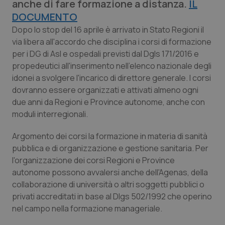
anche di fare formazione a distanza.
IL
Calabria
Asma & BPCO
DOCUMENTO
Dopo lo stop del 16 aprile è arrivato in Stato Regioni il
Campania
Car-T
via libera all'accordo che disciplina i corsi di formazione
per i DG di Asl e ospedali previsti dal Dgls 171/2016 e
Emilia-Romagna
Colesterolo & coronaropatie
propedeutici all'inserimento nell'elenco nazionale degli
idonei a svolgere l'incarico di direttore generale. I corsi
Friuli Venezia Giulia
Dermatite Atopica
dovranno essere organizzati e attivati almeno ogni
due anni da Regioni e Province autonome, anche con
Lazio
Diabete & glucometri
moduli interregionali.
Argomento dei corsi la formazione in materia di sanità
Liguria
Disturbi dell’umore
pubblica e di organizzazione e gestione sanitaria. Per
l'organizzazione dei corsi Regioni e Province
Lombardia
Dolore
autonome possono avvalersi anche dell'Agenas, della
collaborazione di università o altri soggetti pubblici o
Marche
Donna & Salute
privati accreditati in base al Dlgs 502/1992 che operino
nel campo nella formazione manageriale.
Molise
Epatiti