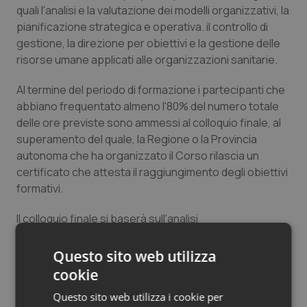
quali l'analisi e la valutazione dei modelli organizzativi, la
Salute orale & impianti
pianificazione strategica e operativa. il controllo di
gestione, la direzione per obiettivi e la gestione delle
Sangue & coagulazione
risorse umane applicati alle organizzazioni sanitarie.
Tiroide
Al termine del periodo di formazione i partecipanti che
abbiano frequentato almeno l'80% del numero totale
Tumore al seno
delle ore previste sono ammessi al colloquio finale, al
superamento del quale, la Regione o la Provincia
autonoma che ha organizzato il Corso rilascia un
Tumore ovarico
certificato che attesta il raggiungimento degli obiettivi
formativi.
Tumori del Polmone & Testa Collo
Il colloquio finale si baserà sull'analisi
Tumori gastrointestinali
dell'apprendimento dei principali contenuti affrontati
durante il corso e sulla presentazione del Project Work
Questo sito web utilizza
Ulcera & Reflusso
elaborato dal partecipante (individualmente o in
cookie
gruppo). Nell'eventualità di non superamento
Questo sito web utilizza i cookie per
Vaccini
dell'esame finale saranno previste ulteriori sessioni