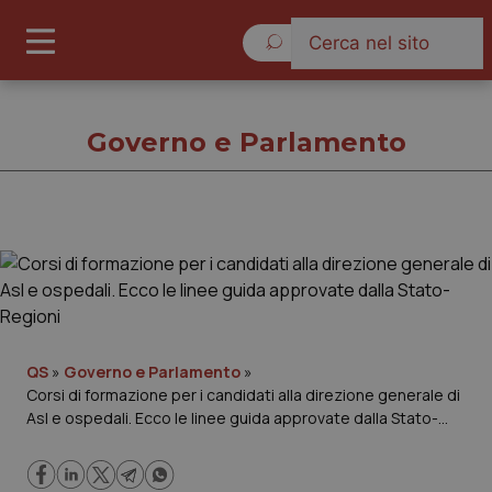
Venerdì 7 Agosto 2026
Governo e Parlamento
Governo e Parlamento
Cronache
Governo e Parlamento
QS
»
Governo e Parlamento
»
Corsi di formazione per i candidati alla direzione generale di
Asl e ospedali. Ecco le linee guida approvate dalla Stato-
Regioni e Asl
Regioni
Lavoro e Professioni