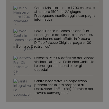
Caldo. Ministero: oltre 1.700 chiamate
I cookie necessari contribuiscono a rendere fruibile il
al numero 1500 dal 22 giugno.
sito web abilitandone funzionalità di base quali la
Proseguono monitoraggi e campagna
navigazione sulle pagine e l'accesso alle aree
informativa
protette del sito. Il sito web non è in grado di
funzionare correttamente senza questi cookie.
Covid. Conte in Commissione: “Ho
Nome
Fornitore
/
Dominio
Scaden
consegnato documento anonimo su
mascherine contraffatte in Procura.
VISITOR_PRIVACY_METADATA
5 mesi
YouTube
Diffido Palazzo Chigi dal pagare 100
settim
.youtube.com
milioni a Jc Electronics”
Decreto Pnrr. Ok definitivo del Senato:
via libera al nuovo Policlinico Umberto
I e proroga antincendio per gli
ospedali
Sanità integrativa. Le opposizioni
presentano la loro proposta di
risoluzione. Zaffini (FdI): “Rinviare per
trovare convergenza”