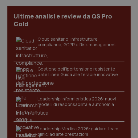
CookieScriptConsent
5 mesi
CookieScript
Ultime analisi e review da QS Pro
settim
www.quotidianosanita.it
Gold
Cloud sanitario: infrastrutture,
compliance, GDPR e Risk management
Gestione dell'Ipertensione resistente:
dalle Linee Guida alle terapie innovative
tracking-sites-ironfish-
www.quotidianosanita.it
4
tracking-enable
settim
2 gior
Leadership Infermieristica 2026: nuovi
modelli di responsabilità e autonomia
tracking-sites-ironfish-
www.quotidianosanita.it
4
session-id
settim
Leadership Medica 2026: guidare team
2 gior
clinici ad alte prestazioni