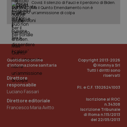
Covid. Il silenzio di Fauci e il perdono di Biden.
Ma il Quinto Emendamento non è
_ga_KM60CM4NPH
.quotidianosanita.it
1 anno
un’ammissione di colpa
mes
Quotidiano online
Copyright 2013-2026
d'informazione sanitaria
© Homnya Srl
Fornitore
/
Nome
Scadenza
Descrizion
Tutti i diritti sono
Dominio
Nome
Fornitore
/
Dominio
Scadenza
Des
riservati
Direttore
_ga_0VMQEQKQ1N
.quotidianosanita.it
1 anno 1
Questo
mese
cookie
VISITOR_INFO1_LIVE
5 mesi 4
Que
Google LLC
responsabile
viene
P.I. e C.F. 13026241003
settimane
imp
.youtube.com
utilizzato
Luciano Fassari
You
da Google
ten
Analytics
Iscrizione al ROC
pre
Direttore editoriale
per
del
n.34308
mantener
Francesco Maria Avitto
vid
Iscrizione Tribunale
lo stato
inco
di Roma n.115/2013
della
può
sessione.
det
del 22/05/2013
vis
web