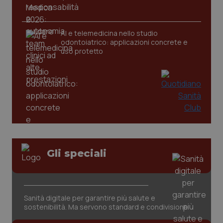
AI e telemedicina nello studio
_ga
1 anno
Google LLC
mes
.quotidianosanita.it
odontoiatrico: applicazioni concrete e
uso protetto
Gli speciali
Sanità digitale per garantire più salute e
sostenibilità. Ma servono standard e condivisione