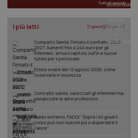
Tutti gli speciali
I più letti
[7 giorni]
[30 giorni]
PHPSESSID
Sessio
PHP.net
Comparto Sanità. Firmato il contratto 2025-
www.quotidianosanita.it
2027. Aumenti fino a 240 euro per gli
infermieri, arriva il capitolo sull'IA e nuove
tutele per il personale
Eclissi solare del 12 agosto 2026, come
osservarla in sicurezza
Contratto sanità, valorizzati gli infermieri ma
penalizzate le altre professioni
Caldo estremo, FADOI: “Sopra i 40 gradi il
corpo può non riuscire più a disperdere il
calore”