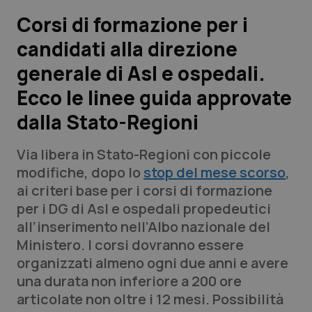
Corsi di formazione per i
Scienza e Farmaci
candidati alla direzione
generale di Asl e ospedali.
Studi e Analisi
Ecco le linee guida approvate
Lettere al direttore
dalla Stato-Regioni
Edizioni Regionali
Via libera in Stato-Regioni con piccole
modifiche, dopo lo
stop del mese scorso
,
QS Pro
ai criteri base per i corsi di formazione
per i DG di Asl e ospedali propedeutici
Professionisti Sanitari.AI
all’inserimento nell’Albo nazionale del
Ministero. I corsi dovranno essere
Abruzzo
QS Pro Gold
organizzati almeno ogni due anni e avere
una durata non inferiore a 200 ore
QS Club
Newsletter
Basilicata
Artrite & artrosi
articolate non oltre i 12 mesi. Possibilità