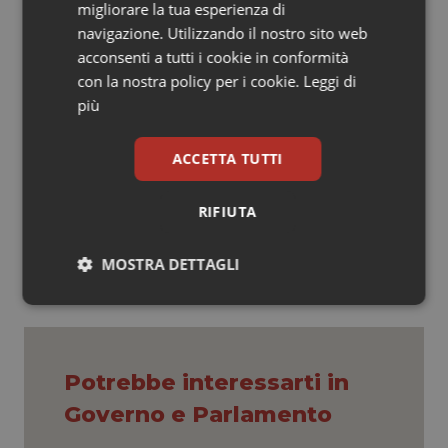
migliorare la tua esperienza di
d'esame senza l'obbligo di frequentare nuovamente il
navigazione. Utilizzando il nostro sito web
corso.
acconsenti a tutti i cookie in conformità
con la nostra policy per i cookie.
Leggi di
L.F.
più
L.F.
ACCETTA TUTTI
16 Maggio 2019
RIFIUTA
© Riproduzione riservata
MOSTRA DETTAGLI
Necessari
Statistici
Marketing
Potrebbe interessarti in
Governo e Parlamento
Necessari
Statistici
Marketing