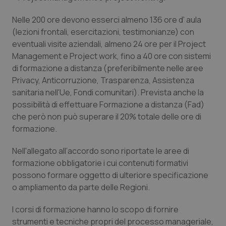
Valle D’Aosta
Oncodermatologia
Nelle 200 ore devono esserci almeno 136 ore d' aula
Veneto
Oncoematologia
(lezioni frontali, esercitazioni, testimonianze) con
eventuali visite aziendali, almeno 24 ore per il Project
Oncologia & Nutrizione
Management e Project work, fino a 40 ore con sistemi
di formazione a distanza (preferibilmente nelle aree
Psoriasi & pelle
Privacy, Anticorruzione, Trasparenza, Assistenza
sanitaria nell'Ue, Fondi comunitari). Prevista anche la
possibilità di effettuare Formazione a distanza (Fad)
Quotidiano Cardiologia
che però non può superare il 20% totale delle ore di
formazione.
Quotidiano Chirurgia
Nell'allegato all’accordo sono riportate le aree di
Quotidiano Oncologia
formazione obbligatorie i cui contenuti formativi
possono formare oggetto di ulteriore specificazione
Quotidiano Pediatria
o ampliamento da parte delle Regioni.
I corsi di formazione hanno lo scopo di fornire
Rene & patologie urogenitali
strumenti e tecniche propri del processo manageriale,