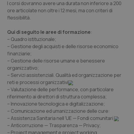
I corsi dovranno avere una durata non inferiore a 200
Piemonte
HIV
ore articolate non oltre i 12 mesi, ma con criteri di
flessibilità.
Provincia Autonoma di Bolzano
Infezioni & Febbre
Qui di seguito le aree di formazione
:
– Quadro istituzionale;
Provincia Autonoma di Trento
Ipertensione & Scompenso
– Gestione degli acquisti e delle risorse economico
finanziarie;
Puglia
Malattie rare
– Gestione delle risorse umane e benessere
organizzativo;
Sardegna
Malattia di Crohn & Rettocolite Ulcerosa
– Servizi assistenziali. Qualità ed organizzazione per
reti e processi organizzativi
Sicilia
Neuroscienze & patologie neurodegenerative
– Valutazione delle performance, con particolare
riferimento ai direttori di struttura complessa;
Toscana
Obesità
– Innovazione tecnologica e digitalizzazione;
– Comunicazione ed umanizzazione delle cure:
– Assistenza Sanitaria nell 'UE — Fondi comunitari
Umbria
Oftalmologia
– Anticorruzione — Trasparenza — Privacy;
– Project management e project working.