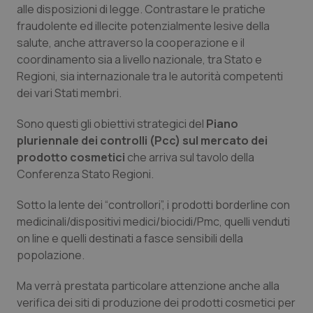
alle disposizioni di legge. Contrastare le pratiche
Calabria
Asma & BPCO
fraudolente ed illecite potenzialmente lesive della
salute, anche attraverso la cooperazione e il
Campania
Car-T
coordinamento sia a livello nazionale, tra Stato e
Regioni, sia internazionale tra le autorità competenti
Emilia-Romagna
Colesterolo & coronaropatie
dei vari Stati membri.
Friuli Venezia Giulia
Dermatite Atopica
Sono questi gli obiettivi strategici del
Piano
pluriennale dei controlli (Pcc) sul mercato dei
Lazio
Diabete & glucometri
prodotto cosmetici
che arriva sul tavolo della
Conferenza Stato Regioni.
Liguria
Disturbi dell’umore
Sotto la lente dei “controllori”, i prodotti borderline con
medicinali/dispositivi medici/biocidi/Pmc, quelli venduti
Lombardia
Dolore
on line e quelli destinati a fasce sensibili della
popolazione.
Marche
Donna & Salute
Ma verrà prestata particolare attenzione anche alla
Molise
Epatiti
verifica dei siti di produzione dei prodotti cosmetici per