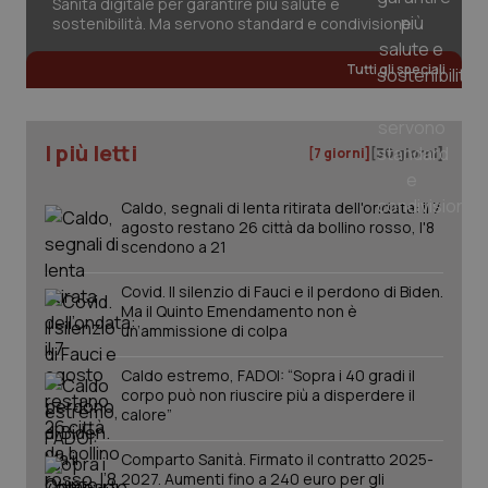
Sanità digitale per garantire più salute e
2 gior
sostenibilità. Ma servono standard e condivisione
Tutti gli speciali
_ga
1 anno
Google LLC
mes
.quotidianosanita.it
I più letti
[7 giorni]
[30 giorni]
Caldo, segnali di lenta ritirata dell'ondata: il 7
agosto restano 26 città da bollino rosso, l'8
scendono a 21
Covid. Il silenzio di Fauci e il perdono di Biden.
Ma il Quinto Emendamento non è
un’ammissione di colpa
Caldo estremo, FADOI: “Sopra i 40 gradi il
corpo può non riuscire più a disperdere il
calore”
Comparto Sanità. Firmato il contratto 2025-
2027. Aumenti fino a 240 euro per gli