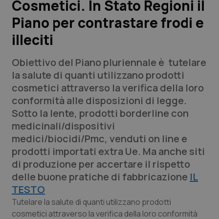
Cosmetici. In Stato Regioni il
Piano per contrastare frodi e
Scienza e Farmaci
illeciti
Studi e Analisi
Obiettivo del Piano pluriennale è tutelare
Lettere al direttore
la salute di quanti utilizzano prodotti
cosmetici attraverso la verifica della loro
Edizioni Regionali
conformità alle disposizioni di legge.
Sotto la lente, prodotti borderline con
QS Pro
medicinali/dispositivi
medici/biocidi/Pmc, venduti on line e
Professionisti Sanitari.AI
prodotti importati extra Ue. Ma anche siti
di produzione per accertare il rispetto
Abruzzo
QS Pro Gold
delle buone pratiche di fabbricazione
IL
TESTO
QS Club
Newsletter
Basilicata
Artrite & artrosi
Tutelare la salute di quanti utilizzano prodotti
cosmetici attraverso la verifica della loro conformità