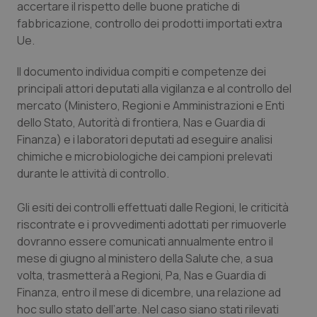
accertare il rispetto delle buone pratiche di
fabbricazione, controllo dei prodotti importati extra
Piemonte
HIV
Ue.
Provincia Autonoma di Bolzano
Infezioni & Febbre
Il documento individua compiti e competenze dei
principali attori deputati alla vigilanza e al controllo del
Provincia Autonoma di Trento
Ipertensione & Scompenso
mercato (Ministero, Regioni e Amministrazioni e Enti
dello Stato, Autorità di frontiera, Nas e Guardia di
Puglia
Malattie rare
Finanza) e i laboratori deputati ad eseguire analisi
chimiche e microbiologiche dei campioni prelevati
Sardegna
Malattia di Crohn & Rettocolite Ulcerosa
durante le attività di controllo.
Gli esiti dei controlli effettuati dalle Regioni, le criticità
Sicilia
Neuroscienze & patologie neurodegenerative
riscontrate e i provvedimenti adottati per rimuoverle
dovranno essere comunicati annualmente entro il
Toscana
Obesità
mese di giugno al ministero della Salute che, a sua
volta, trasmetterà a Regioni, Pa, Nas e Guardia di
Umbria
Oftalmologia
Finanza, entro il mese di dicembre, una relazione ad
hoc sullo stato dell’arte. Nel caso siano stati rilevati