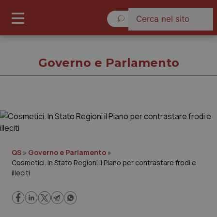
Venerdì 7 Agosto 2026
Governo e Parlamento
Governo e Parlamento
Cronache
QS
»
Governo e Parlamento
»
Cosmetici. In Stato Regioni il Piano per contrastare frodi e
Governo e Parlamento
illeciti
Regioni e Asl
Lavoro e Professioni