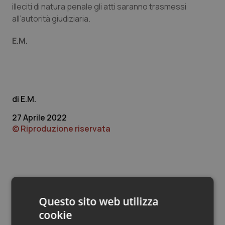
Valle D’Aosta
Oncodermatologia
illeciti di natura penale gli atti saranno trasmessi
all’autorità giudiziaria.
Veneto
Oncoematologia
E.M.
Oncologia & Nutrizione
Psoriasi & pelle
E.M.
Quotidiano Cardiologia
27 Aprile 2022
© Riproduzione riservata
Quotidiano Chirurgia
Quotidiano Oncologia
Quotidiano Pediatria
Questo sito web utilizza
Rene & patologie urogenitali
Potrebbe interessarti in
cookie