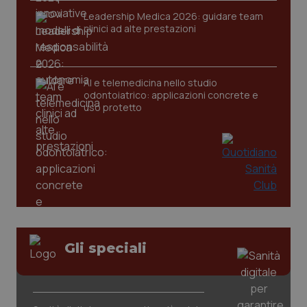
Leadership Medica 2026: guidare team
clinici ad alte prestazioni
CookieScriptConsent
5 mesi
CookieScript
settim
www.quotidianosanita.it
AI e telemedicina nello studio
odontoiatrico: applicazioni concrete e
uso protetto
tracking-sites-ironfish-
www.quotidianosanita.it
4
tracking-enable
settim
2 gior
Gli speciali
tracking-sites-ironfish-
www.quotidianosanita.it
4
session-id
settim