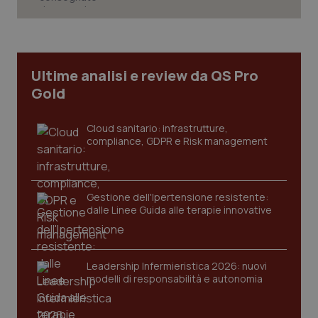
Necessari
Statistici
Marketing
I cookie necessari contribuiscono a rendere fruibile il
sito web abilitandone funzionalità di base quali la
navigazione sulle pagine e l'accesso alle aree
Ultime analisi e review da QS Pro
protette del sito. Il sito web non è in grado di
Gold
funzionare correttamente senza questi cookie.
Nome
Fornitore
/
Dominio
Scaden
Cloud sanitario: infrastrutture,
VISITOR_PRIVACY_METADATA
5 mesi
YouTube
compliance, GDPR e Risk management
settim
.youtube.com
Gestione dell'Ipertensione resistente:
dalle Linee Guida alle terapie innovative
Leadership Infermieristica 2026: nuovi
modelli di responsabilità e autonomia