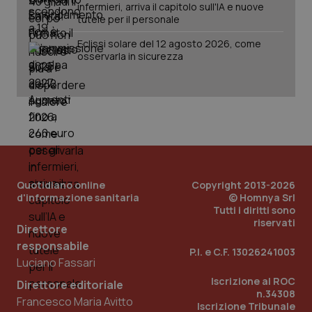
infermieri, arriva il capitolo sull'IA e nuove
tutele per il personale
Eclissi solare del 12 agosto 2026, come
osservarla in sicurezza
PHPSESSID
Sessio
PHP.net
www.quotidianosanita.it
Quotidiano online
Copyright 2013-2026
d'informazione sanitaria
© Homnya Srl
Tutti i diritti sono
riservati
Direttore
responsabile
P.I. e C.F. 13026241003
Luciano Fassari
Iscrizione al ROC
Direttore editoriale
n.34308
Francesco Maria Avitto
Iscrizione Tribunale