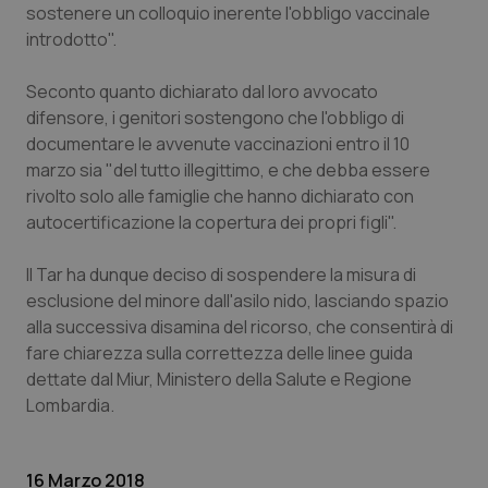
sostenere un colloquio inerente l'obbligo vaccinale
Piemonte
HIV
introdotto".
Seconto quanto dichiarato dal loro avvocato
Provincia Autonoma di Bolzano
Infezioni & Febbre
difensore, i genitori sostengono che l'obbligo di
documentare le avvenute vaccinazioni entro il 10
Provincia Autonoma di Trento
Ipertensione & Scompenso
marzo sia "del tutto illegittimo, e che debba essere
rivolto solo alle famiglie che hanno dichiarato con
Puglia
Malattie rare
autocertificazione la copertura dei propri figli".
Sardegna
Malattia di Crohn & Rettocolite Ulcerosa
Il Tar ha dunque deciso di sospendere la misura di
esclusione del minore dall'asilo nido, lasciando spazio
Sicilia
Neuroscienze & patologie neurodegenerative
alla successiva disamina del ricorso, che consentirà di
fare chiarezza sulla correttezza delle linee guida
Toscana
Obesità
dettate dal Miur, Ministero della Salute e Regione
Lombardia.
Umbria
Oftalmologia
16 Marzo 2018