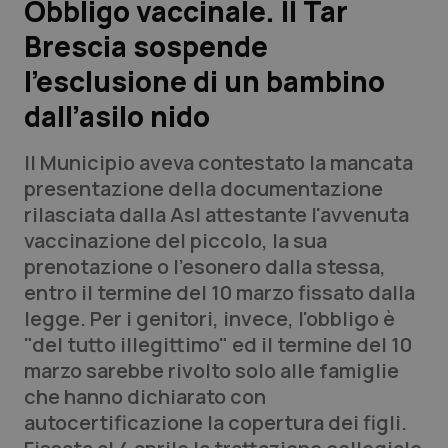
Obbligo vaccinale. Il Tar
Brescia sospende
Scienza e Farmaci
l’esclusione di un bambino
Studi e Analisi
dall’asilo nido
Lettere al direttore
Il Municipio aveva contestato la mancata
presentazione della documentazione
Edizioni Regionali
rilasciata dalla Asl attestante l'avvenuta
vaccinazione del piccolo, la sua
QS Pro
prenotazione o l'esonero dalla stessa,
entro il termine del 10 marzo fissato dalla
Professionisti Sanitari.AI
legge. Per i genitori, invece, l'obbligo è
"del tutto illegittimo" ed il termine del 10
Abruzzo
QS Pro Gold
marzo sarebbe rivolto solo alle famiglie
che hanno dichiarato con
QS Club
Newsletter
Basilicata
Artrite & artrosi
autocertificazione la copertura dei figli.