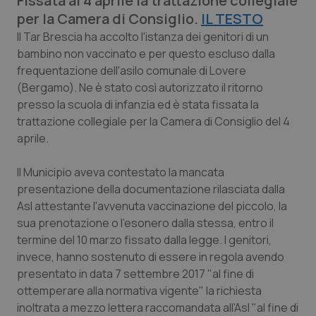
Fissata al 4 aprile la trattazione collegiale
Calabria
Asma & BPCO
per la Camera di Consiglio.
IL TESTO
Il Tar Brescia ha accolto l'istanza dei genitori di un
Campania
Car-T
bambino non vaccinato e per questo escluso dalla
frequentazione dell'asilo comunale di Lovere
Emilia-Romagna
Colesterolo & coronaropatie
(Bergamo). Ne è stato così autorizzato il ritorno
presso la scuola di infanzia ed è stata fissata la
Friuli Venezia Giulia
Dermatite Atopica
trattazione collegiale per la Camera di Consiglio del 4
aprile.
Lazio
Diabete & glucometri
Il Municipio aveva contestato la mancata
presentazione della documentazione rilasciata dalla
Liguria
Disturbi dell’umore
Asl attestante l'avvenuta vaccinazione del piccolo, la
sua prenotazione o l'esonero dalla stessa, entro il
Lombardia
Dolore
termine del 10 marzo fissato dalla legge. I genitori,
invece, hanno sostenuto di essere in regola avendo
Marche
Donna & Salute
presentato in data 7 settembre 2017 "al fine di
ottemperare alla normativa vigente" la richiesta
Molise
Epatiti
inoltrata a mezzo lettera raccomandata all'Asl "al fine di