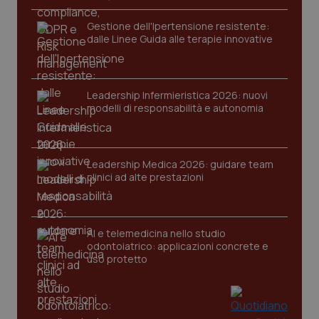
funzionare correttamente senza questi cookie.
Gestione dell'Ipertensione resistente:
Nome
Fornitore
/
Dominio
Scaden
dalle Linee Guida alle terapie innovative
VISITOR_PRIVACY_METADATA
5 mesi
YouTube
settim
.youtube.com
Leadership Infermieristica 2026: nuovi
modelli di responsabilità e autonomia
Leadership Medica 2026: guidare team
clinici ad alte prestazioni
AI e telemedicina nello studio
odontoiatrico: applicazioni concrete e
uso protetto
CookieScriptConsent
5 mesi
CookieScript
settim
www.quotidianosanita.it