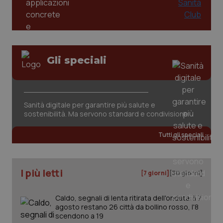
Gli speciali
tracking-sites-ironfish-
www.quotidianosanita.it
4
tracking-enable
settim
Sanità digitale per garantire più salute e
2 gior
sostenibilità. Ma servono standard e condivisione
Tutti gli speciali
tracking-sites-ironfish-
www.quotidianosanita.it
4
session-id
settim
2 gior
I più letti
[7 giorni]
[30 giorni]
Caldo, segnali di lenta ritirata dell'ondata: il 7
agosto restano 26 città da bollino rosso, l'8
_ga
1 anno
Google LLC
scendono a 19
mes
.quotidianosanita.it