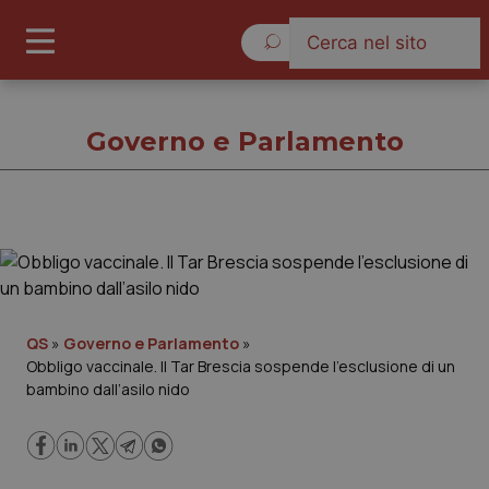
Sabato 8 Agosto 2026
Governo e Parlamento
Governo e Parlamento
Cronache
QS
»
Governo e Parlamento
»
Obbligo vaccinale. Il Tar Brescia sospende l’esclusione di un
Governo e Parlamento
bambino dall’asilo nido
Regioni e Asl
Lavoro e Professioni