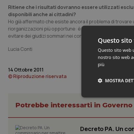
Ritiene che i risultati dovranno essere utilizzati escl
disponibili anche ai cittadini?
Ho già affermato che esiste ancora il problema di trovare u
riorganizzazioni più opportune: è corretto che vi sia alla
evitare dei giudizi sommari nei confronti di chi, a volte per
Questo sito 
Lucia Conti
Questo sito web ut
nostro sito web ac
più
14 Ottobre 2011
© Riproduzione riservata
MOSTRA DET
Neces
Potrebbe interessarti in Govern
Decreto PA. Un com