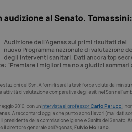
in audizione al Senato. Tomassini
Audizione dell'Agenas sui primi risultati del
nuovo
Programma nazionale di valutazione deg
degli interventi sanitari
. Dati ancora top secre
: "Premiare i migliori ma no a giudizi sommari 
stazioni del Ssn. A fornirli sarà la task force voluta dal ministr
e attività di valutazione comparativa degli esiti nel Ssn nell’amb
maggio 2010, con un’
intervista al professor
Carlo Perucci
, no
enas. A raccontarci oggi a che punto sono i lavori (ma i dati so
il presidente della commissione Igiene e Sanità del Senato,
A
ne il direttore generale dell'Agenas,
Fulvio Moirano
.