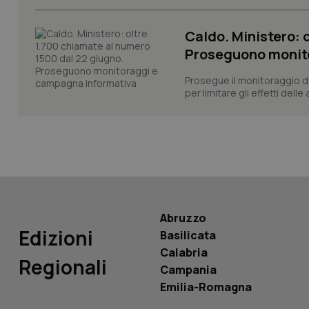
Caldo. Ministero: 
Proseguono monit
Prosegue il monitoraggio de
PHPSESSID
per limitare gli effetti dell
_ga_KM60CM4NPH
Abruzzo
Edizioni
Basilicata
Nome
Nome
Calabria
VISITOR_INFO1_LIV
Regionali
_ga_0VMQEQKQ1N
Campania
Emilia-Romagna