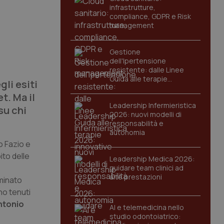
infrastrutture,
compliance, GDPR e Risk
management
:
Gestione
dell'Ipertensione
resistente: dalle Linee
Guida alle terapie
li esiti
innovative
t. Ma il
Leadership Infermieristica
su chi
2026: nuovi modelli di
responsabilità e
autonomia
o Fazio e
ito delle
Leadership Medica 2026:
guidare team clinici ad
alte prestazioni
minato
no tenuti
ntonio
AI e telemedicina nello
studio odontoiatrico: