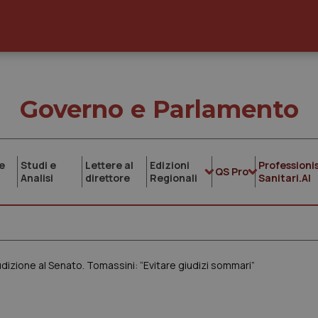
Governo e Parlamento
e
Studi e
Lettere al
Edizioni
Professionis
QS Pro
Analisi
direttore
Regionali
Sanitari.AI
udizione al Senato. Tomassini: “Evitare giudizi sommari”