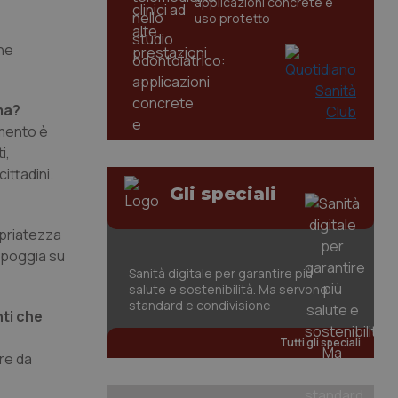
applicazioni concrete e
uso protetto
che
mma?
amento è
i,
ittadini.
Gli speciali
ropriatezza
a poggia su
Sanità digitale per garantire più
salute e sostenibilità. Ma servono
standard e condivisione
nti che
Tutti gli speciali
ire da