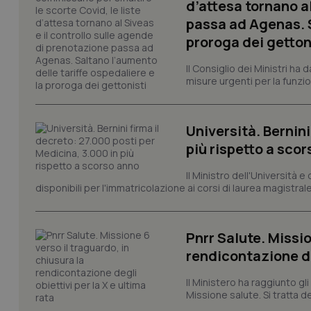
d’attesa tornano al
passa ad Agenas. S
proroga dei getton
I cookie necessari con
e l'accesso alle aree 
Il Consiglio dei Ministri ha 
Nome
misure urgenti per la funzio
VISITOR_PRIVACY_
Università. Bernini
più rispetto a sco
CookieScriptConse
Il Ministro dell'Università e
disponibili per l'immatricolazione ai corsi di laurea magistrale
tracking-sites-ironf
tracking-enable
Pnrr Salute. Missio
rendicontazione deg
tracking-sites-ironf
session-id
Il Ministero ha raggiunto gl
Missione salute. Si tratta dei
_ga