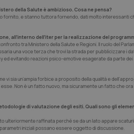
nistero della Salute è ambizioso. Cosa ne pensa?
anno fornito, e stanno tuttora fornendo, dati molto interessanti 
one, all’interno dell’iter per la realizzazione del progra
fronto tra Ministero della Salute e Regioni. Il ruolo del Parl
ia una voce terza che trovi la strada per pubblicizzare i dat
y ed evitando reazioni psico-emotive esagerate da parte dei c
come vi sia un’ampia forbice a proposito della qualità e dell’app
a di esse. Non è un fatto nuovo, ma sicuramente un fatto che or
odologie di valutazione degli esiti. Quali sono gli eleme
rto ulteriormente raffinata perché se da un lato appare scatur
parametri iniziali possano essere oggetto di discussione.