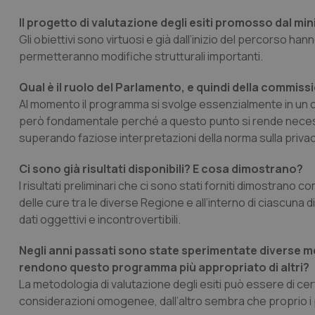
Il progetto di valutazione degli esiti promosso dal mi
Gli obiettivi sono virtuosi e già dall’inizio del percorso h
permetteranno modifiche strutturali importanti.
Qual è il ruolo del Parlamento, e quindi della commissi
Al momento il programma si svolge essenzialmente in un con
però fondamentale perché a questo punto si rende necessar
superando faziose interpretazioni della norma sulla privac
Ci sono già risultati disponibili? E cosa dimostrano?
I risultati preliminari che ci sono stati forniti dimostrano 
delle cure tra le diverse Regione e all’interno di ciascun
dati oggettivi e incontrovertibili.
Negli anni passati sono state sperimentate diverse met
rendono questo programma più appropriato di altri?
La metodologia di valutazione degli esiti può essere di ce
considerazioni omogenee, dall’altro sembra che proprio i 