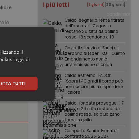
I più letti
[7 giorni]
[30 giorni]
ici e
Caldo, segnali di lenta ritirata
re le
dell'ondata: il 7 agosto
bisogna anche
restano 26 città da bollino
rosso, l'8 scendono a 19
Covid. Il silenzio di Fauci e il
ilizzando il
perdono di Biden. Ma il Quinto
Emendamento non è
cookie.
Leggi di
un’ammissione di colpa
Caldo estremo, FADOI:
“Sopra i 40 gradi il corpo può
ETTA TUTTI
non riuscire più a disperdere
il calore”
keting
Caldo, l’ondata prosegue. Il 7
agosto 26 città restano da
bollino rosso, solo Bolzano
torna in giallo
Comparto Sanità. Firmato il
contratto 2025-2027.