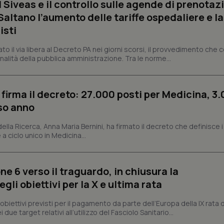
 Siveas e il controllo sulle agende di prenotaz
Necessari
Statistici
Marketing
altano l’aumento delle tariffe ospedaliere e la
isti
tribuiscono a rendere fruibile il sito web abilitandone funzionalità di base quali la nav
protette del sito. Il sito web non è in grado di funzionare correttamente senza questi coo
dato il via libera al Decreto PA nei giorni scorsi, il provvedimento che
Fornitore
/
Dominio
Scadenza
Descrizione
nalità della pubblica amministrazione. Tra le norme...
METADATA
5 mesi 4
Questo cookie viene utilizzato p
YouTube
settimane
scelte di consenso e privacy dell'
.youtube.com
interazione con il sito. Registra i
del visitatore riguardo a varie pol
 firma il decreto: 27.000 posti per Medicina, 3.
impostazioni sulla privacy, garan
preferenze siano onorate nelle se
rso anno
nt
5 mesi 3
Questo cookie viene utilizzato da
CookieScript
settimane
Script.com per ricordare le pref
www.quotidianosanita.it
 della Ricerca, Anna Maria Bernini, ha firmato il decreto che definisce i
sui cookie dei visitatori. È neces
 a ciclo unico in Medicina...
dei cookie di Cookie-Script.com 
correttamente.
ish-
www.quotidianosanita.it
4
Questo cookie è impostato dall'a
settimane
abilitare il sistema di tracking a
ne 6 verso il traguardo, in chiusura la
2 giorni
li obiettivi per la X e ultima rata
ish-
www.quotidianosanita.it
4
Questo cookie è impostato dall'a
settimane
assegnare un identificatore generi
2 giorni
i obiettivi previsti per il pagamento da parte dell’Europa della IX rata
 due target relativi all’utilizzo del Fasciolo Sanitario...
1 anno 1
Questo nome di cookie è associa
Google LLC
mese
Universal Analytics, che è un a
.quotidianosanita.it