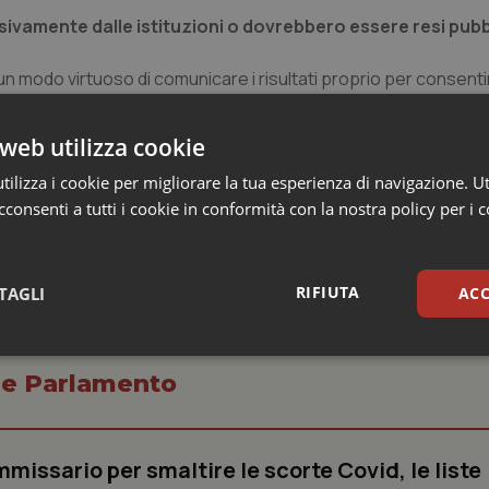
usivamente dalle istituzioni o dovrebbero essere resi pubbl
n modo virtuoso di comunicare i risultati proprio per consenti
 fine un giusto premio e un riconoscimento per chi opera, ma 
 colpe non proprie, ottiene risultati scadenti.
web utilizza cookie
ilizza i cookie per migliorare la tua esperienza di navigazione. Ut
consenti a tutti i cookie in conformità con la nostra policy per i 
RIFIUTA
TAGLI
ACC
sari
Statistici
Mar
o e Parlamento
missario per smaltire le scorte Covid, le liste