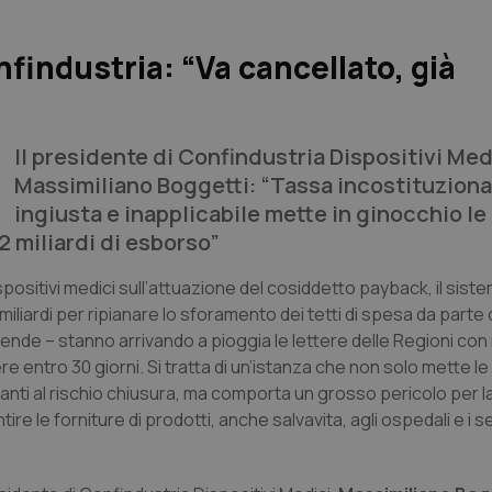
findustria: “Va cancellato, già
Il presidente di Confindustria Dispositivi Med
Massimiliano Boggetti: “Tassa incostituziona
ingiusta e inapplicabile mette in ginocchio l
 miliardi di esborso”
spositivi medici sull’attuazione del cosiddetto payback, il siste
iliardi per ripianare lo sforamento dei tetti di spesa da parte 
ende – stanno arrivando a pioggia le lettere delle Regioni con 
entro 30 giorni. Si tratta di un’istanza che non solo mette le
davanti al rischio chiusura, ma comporta un grosso pericolo per l
 le forniture di prodotti, anche salvavita, agli ospedali e i se