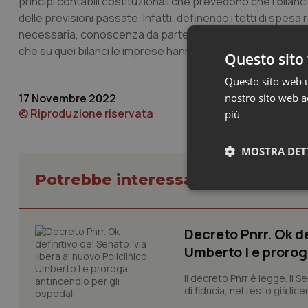
principi contabili costituzionali che prevedono che i bilanci d
delle previsioni passate. Infatti, definendo i tetti di spesa
necessaria, conoscenza da parte delle imprese di quale si
che su quei bilanci le imprese hanno pagato le tasse, che 
Questo sito 
Questo sito web ut
17 Novembre 2022
nostro sito web ac
© Riproduzione riservata
più
MOSTRA DET
Potrebbe interessarti in Govern
Neces
Decreto Pnrr. Ok de
Umberto I e prorog
Il decreto Pnrr è legge. Il 
di fiducia, nel testo già lic