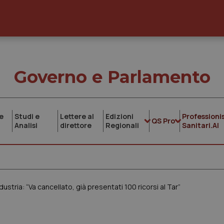
Governo e Parlamento
e
Studi e
Lettere al
Edizioni
Professionis
QS Pro
Analisi
direttore
Regionali
Sanitari.AI
ustria: “Va cancellato, già presentati 100 ricorsi al Tar”