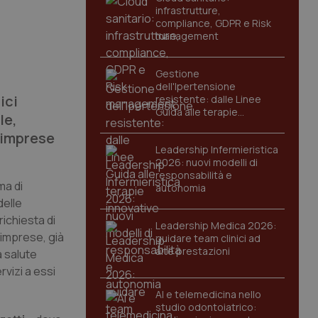
infrastrutture,
compliance, GDPR e Risk
management
Gestione
dell'Ipertensione
ici
resistente: dalle Linee
Guida alle terapie
le,
innovative
e imprese
Leadership Infermieristica
2026: nuovi modelli di
responsabilità e
ma di
autonomia
delle
richiesta di
Leadership Medica 2026:
 imprese, già
guidare team clinici ad
alte prestazioni
a salute
rvizi a essi
AI e telemedicina nello
studio odontoiatrico: