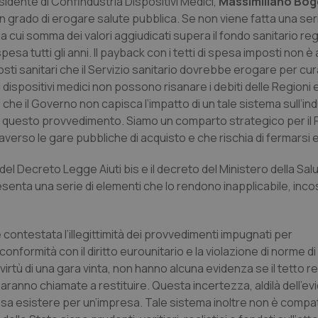
esidente di Confindustria Dispositivi Medici,
Massimiliano Bog
 in grado di erogare salute pubblica. Se non viene fatta una ser
 cui somma dei valori aggiudicati supera il fondo sanitario reg
pesa tutti gli anni. Il payback con i tetti di spesa imposti non è
sti sanitari che il Servizio sanitario dovrebbe erogare per cur
dispositivi medici non possono risanare i debiti delle Regioni e
che il Governo non capisca l’impatto di un tale sistema sull’ind
i questo provvedimento. Siamo un comparto strategico per il
raverso le gare pubbliche di acquisto e che rischia di fermarsi e
18 del Decreto Legge Aiuti bis e il decreto del Ministero della Sa
esenta una serie di elementi che lo rendono inapplicabile, inco
 contestata l’illegittimità dei provvedimenti impugnati per
 conformità con il diritto eurounitario e la violazione di norme d
 virtù di una gara vinta, non hanno alcuna evidenza se il tetto r
aranno chiamate a restituire. Questa incertezza, aldilà dell’ev
sa esistere per un’impresa. Tale sistema inoltre non è compati