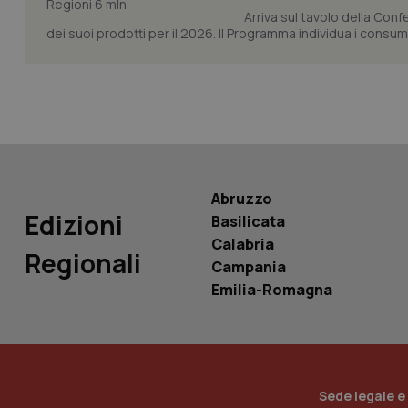
Arriva sul tavolo della Con
dei suoi prodotti per il 2026. Il Programma individua i consumi s
PHPSESSID
_ga_KM60CM4NPH
Abruzzo
Edizioni
Basilicata
Calabria
Regionali
Campania
Nome
Nome
Emilia-Romagna
VISITOR_INFO1_LIV
_ga_0VMQEQKQ1N
__Secure-YNID
Sede legale e