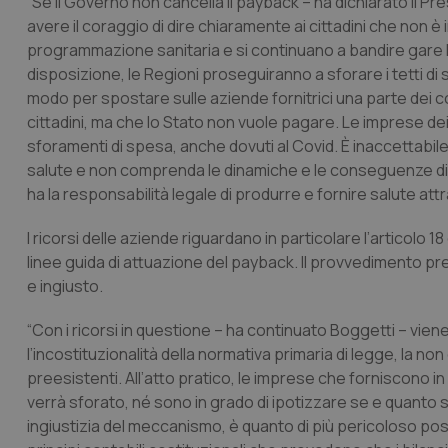
“Se il Governo non cancella il payback – ha dichiarato il Pr
avere il coraggio di dire chiaramente ai cittadini che non è
programmazione sanitaria e si continuano a bandire gare la
disposizione, le Regioni proseguiranno a sforare i tetti di s
modo per spostare sulle aziende fornitrici una parte dei co
cittadini, ma che lo Stato non vuole pagare. Le imprese dei 
sforamenti di spesa, anche dovuti al Covid. È inaccettabile 
salute e non comprenda le dinamiche e le conseguenze d
ha la responsabilità legale di produrre e fornire salute att
I ricorsi delle aziende riguardano in particolare l’articolo 
linee guida di attuazione del payback. Il provvedimento pr
e ingiusto.
“Con i ricorsi in questione – ha continuato Boggetti – viene
l’incostituzionalità della normativa primaria di legge, la non
preesistenti. All’atto pratico, le imprese che forniscono in
verrà sforato, né sono in grado di ipotizzare se e quanto s
ingiustizia del meccanismo, è quanto di più pericoloso pos