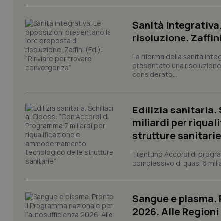
I cookie necessari con
e l'accesso alle aree 
Sanità integrativa
Nome
risoluzione. Zaffin
VISITOR_PRIVACY_
La riforma della sanità int
presentato una risoluzione c
considerato...
CookieScriptConse
Edilizia sanitaria
miliardi per riqua
strutture sanitarie
tracking-sites-ironf
tracking-enable
Trentuno Accordi di progra
tracking-sites-ironf
complessivo di quasi 6 miliar
session-id
_ga
Sangue e plasma. P
2026. Alle Regioni