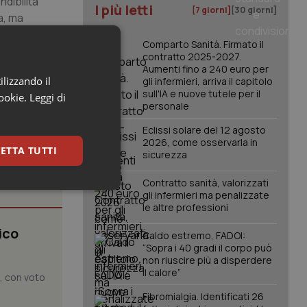
ndibilità
I più letti
[7 giorni]
[30 giorni]
a, ma
nsiderare
Comparto Sanità. Firmato il
contratto 2025-2027.
Aumenti fino a 240 euro per
ilizzando il
gli infermieri, arriva il capitolo
sull'IA e nuove tutele per il
cookie.
Leggi di
personale
Eclissi solare del 12 agosto
2026, come osservarla in
ETTA TUTTI
sicurezza
Contratto sanità, valorizzati
keting
gli infermieri ma penalizzate
le altre professioni
ico
Caldo estremo, FADOI:
“Sopra i 40 gradi il corpo può
non riuscire più a disperdere
il calore”
o, con voto
Fibromialgia. Identificati 26