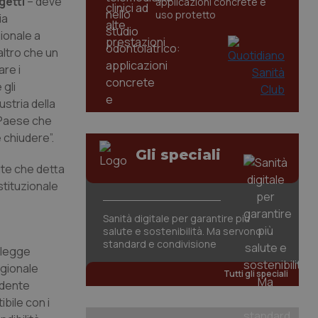
getti
– deve
applicazioni concrete e
uso protetto
ia
ionale a
 altro che un
are i
 gli
ustria della
 Paese che
 chiudere”.
Gli speciali
lute che detta
stituzionale
Sanità digitale per garantire più
salute e sostenibilità. Ma servono
standard e condivisione
i legge
egionale
Tutti gli speciali
idente
bile con i