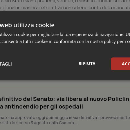
ello Stato siano prudenti, veritieri, realistici e fondati sull’atte
 regionali in maniera retroattiva non si tiene conto della mancat
a più o meno il budget di spesa a loro disposizione. Senza co
non verranno mai restituite”.
web utilizza cookie
ilizza i cookie per migliorare la tua esperienza di navigazione. Ut
consenti a tutti i cookie in conformità con la nostra policy per i 
RIFIUTA
TAGLI
ACC
o e Parlamento
sari
Statistici
Mar
finitivo del Senato: via libera al nuovo Policlin
a antincendio per gli ospedali
Senato ha approvato oggi pomeriggio in via definitiva il provvediment
enziato lo scorso 3 agosto dalla Camera....
Necessari
Statistici
Marketing