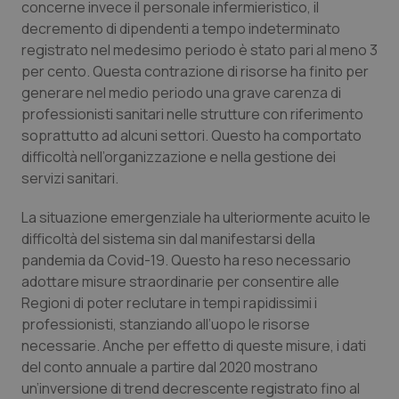
concerne invece il personale infermieristico, il
Salute orale & impianti
decremento di dipendenti a tempo indeterminato
registrato nel medesimo periodo è stato pari al meno 3
Sangue & coagulazione
per cento. Questa contrazione di risorse ha finito per
generare nel medio periodo una grave carenza di
Tiroide
professionisti sanitari nelle strutture con riferimento
soprattutto ad alcuni settori. Questo ha comportato
difficoltà nell’organizzazione e nella gestione dei
Tumore al seno
servizi sanitari.
Tumore ovarico
La situazione emergenziale ha ulteriormente acuito le
difficoltà del sistema sin dal manifestarsi della
Tumori del Polmone & Testa Collo
pandemia da Covid-19. Questo ha reso necessario
adottare misure straordinarie per consentire alle
Tumori gastrointestinali
Regioni di poter reclutare in tempi rapidissimi i
professionisti, stanziando all’uopo le risorse
Ulcera & Reflusso
necessarie. Anche per effetto di queste misure, i dati
del conto annuale a partire dal 2020 mostrano
un’inversione di
trend
decrescente registrato fino al
Vaccini