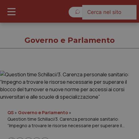
Sabato 8 Agosto 2026
Governo e Parlamento
Governo e Parlamento
Cronache
Governo e Parlamento
QS
»
Governo e Parlamento
»
Question time Schillaci/3. Carenza personale sanitario:
Regioni e Asl
“Impegno a trovare le risorse necessarie per superare il
blocco del turnover e nuove norme per accessi ai corsi
Lavoro e Professioni
universitari e alle scuole di specializzazione”