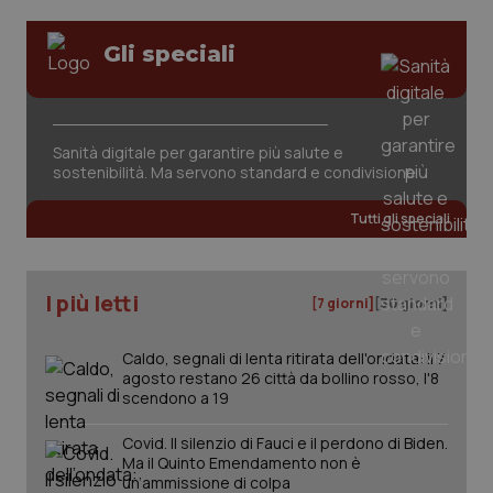
per
del
mantener
vid
lo stato
inco
Gli speciali
della
può
sessione.
det
vis
web
uti
nuo
ver
Sanità digitale per garantire più salute e
dell
sostenibilità. Ma servono standard e condivisione
You
__Secure-YNID
.youtube.com
5 mesi 4
Que
Tutti gli speciali
settimane
imp
You
ten
pre
del
I più letti
[7 giorni]
[30 giorni]
vid
inco
può
det
Caldo, segnali di lenta ritirata dell'ondata: il 7
vis
agosto restano 26 città da bollino rosso, l'8
web
scendono a 19
uti
nuo
ver
Covid. Il silenzio di Fauci e il perdono di Biden.
dell
You
Ma il Quinto Emendamento non è
un’ammissione di colpa
YSC
Sessione
Que
Google LLC