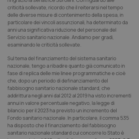
ringrazio la senatrice Sbrollini. Con riguardo alle
criticità sollevate, ricordo che il reiterarsi nel tempo
Piemonte
HIV
delle diverse misure di contenimento della spesa, in
particolare dei vincoli assunzionali, ha determinato da
Provincia Autonoma di Bolzano
Infezioni & Febbre
anni una significativa riduzione del personale del
Servizio sanitario nazionale. Andiamo per gradi,
Provincia Autonoma di Trento
Ipertensione & Scompenso
esaminando le criticità sollevate.
Sul tema del finanziamento del sistema sanitario
Puglia
Malattie rare
nazionale, tengo a ribadire quanto già comunicato in
fase di replica delle mie linee programmatiche e cioè
Sardegna
Malattia di Crohn & Rettocolite Ulcerosa
che, dopo un periodo di definanziamento del
fabbisogno sanitario nazionale
standard
, che
Sicilia
Neuroscienze & patologie neurodegenerative
addirittura negli anni dal 2012 al 2019 ha visto incrementi
annui in valore percentuale negativo, la legge di
Toscana
Obesità
bilancio per il 2023 ha previsto un incremento del
Fondo sanitario nazionale. In particolare, il comma 535
Umbria
Oftalmologia
ha disposto che il finanziamento del fabbisogno
sanitario nazionale
standard
cui concorre lo Stato è