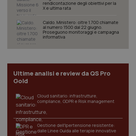
rendicontazione degli obiettivi per la
X e ultima rata
Caldo. Ministero: oltre 1.700 chiamate
al numero 1500 dal 22 giugno.
Proseguono monitoraggi e campagna
informativa
PHPSESSID
Sessio
PHP.net
www.quotidianosanita.it
Ultime analisi e review da QS Pro
Gold
Cloud sanitario: infrastrutture,
compliance, GDPR e Risk management
Gestione dell'Ipertensione resistente:
dalle Linee Guida alle terapie innovative