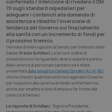
confermato l’intenzione di rivedere il DM
Calabria
Asma & BPCO
70 sugli standard ospedalieri per
adeguare i contenuti alla domanda di
Campania
Car-T
assistenza e ribadito l'inversione di
tendenza del Governo sui finaziamento
Emilia-Romagna
Colesterolo & coronaropatie
alla sanità con un incremento di fondi per
il prossimo triennio.
Friuli Venezia Giulia
Dermatite Atopica
Giornata di interrogazioni al Senato per il ministro della
Salute
Orazio Schillaci
. La terza in ordine di
Lazio
Diabete & glucometri
presentazione ha riguardato diversi aspetti a partire
dalla carenza di personale sanitario ed è stata
Liguria
Disturbi dell’umore
presentata
dalla senatrice Daniela Sbrollini (Az-IV-RE)
che ha chiesto quali interventi ha in agenda il Governo
Lombardia
Dolore
per sopperire alla carenza di medici e infermieri ma
anche per smaltire le liste d’attesa e far fronte alla
Marche
Donna & Salute
carenza di farmaci.
La risposta di Schillaci.
“Signora Presidente,
Molise
Epatiti