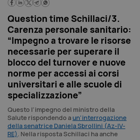
Scienza e Farmaci
Question time Schillaci/3.
Carenza personale sanitario:
Studi e Analisi
“Impegno a trovare le risorse
Lettere al direttore
necessarie per superare il
blocco del turnover e nuove
Edizioni Regionali
norme per accessi ai corsi
QS Pro
universitari e alle scuole di
specializzazione”
Professionisti Sanitari.AI
Questo l’impegno del ministro della
Abruzzo
QS Pro Gold
Salute rispondendo a
un’interrogazione
della senatrice Daniela Sbrollini (Az-IV-
QS Club
Newsletter
Basilicata
Artrite & artrosi
RE)
. Nella risposta Schillaci ha anche