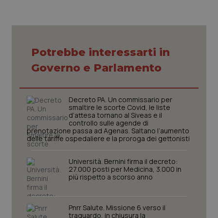
tracking-sites-ironfish-
www.quotidianosanita.it
4
session-id
settim
2 gior
Potrebbe interessarti in
Governo e Parlamento
_ga
1 anno
Google LLC
mes
.quotidianosanita.it
Decreto PA. Un commissario per
smaltire le scorte Covid, le liste
d’attesa tornano al Siveas e il
controllo sulle agende di
prenotazione passa ad Agenas. Saltano l’aumento
delle tariffe ospedaliere e la proroga dei gettonisti
Università. Bernini firma il decreto:
27.000 posti per Medicina, 3.000 in
più rispetto a scorso anno
Pnrr Salute. Missione 6 verso il
traguardo, in chiusura la