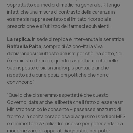
soprattutto dei medici di medicina generale. Ritengo
infatti che una misura di contrasto della carenza in
esame sia rappresentato dal limitato ricorso alla
prescrizione e all’utilizzo dei farmaci equivalenti.
Necessari
Statistici
Marketing
La replica.
In sede di replica è intervenuta la senatrice
I cookie necessari contribuiscono a rendere fruibile il
sito web abilitandone funzionalità di base quali la
Raffaella Paita
, sempre di Azione-Italia Viva,
navigazione sulle pagine e l'accesso alle aree
dichiarandosi “piuttosto delusa” per chè, ha detto, “lei
protette del sito. Il sito web non è in grado di
funzionare correttamente senza questi cookie.
è un ministro tecnico, quindi ci aspettiamo che nelle
sue risposte ci sia un’analisi più puntuale anche
Nome
Fornitore
/
Dominio
Scaden
rispetto ad alcune posizioni politiche che non ci
VISITOR_PRIVACY_METADATA
5 mesi
YouTube
settim
.youtube.com
convincono”.
“Quello che ci saremmo aspettati è che questo
Governo, data anche la libertà che il fatto di essere un
Ministro tecnico le consente – passasse anzitutto di
fronte alla scelta coraggiosa di acquisire i soldi del MES
e di immettere 37 miliardi di risorse per poter andare a
modernizzare gli apparati diagnostici, per poter