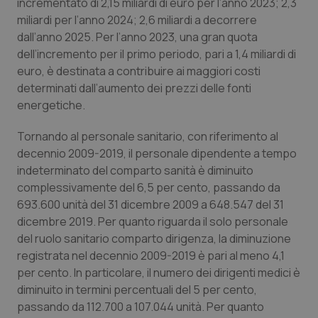
Valle D’Aosta
Oncodermatologia
incrementato di 2,15 miliardi di euro per l’anno 2023; 2,3
miliardi per l’anno 2024; 2,6 miliardi a decorrere
dall’anno 2025. Per l’anno 2023, una gran quota
Veneto
Oncoematologia
dell’incremento per il primo periodo, pari a 1,4 miliardi di
euro, è destinata a contribuire ai maggiori costi
Oncologia & Nutrizione
determinati dall’aumento dei prezzi delle fonti
energetiche.
Psoriasi & pelle
Tornando al personale sanitario, con riferimento al
Quotidiano Cardiologia
decennio 2009-2019, il personale dipendente a tempo
indeterminato del comparto sanità è diminuito
Quotidiano Chirurgia
complessivamente del 6,5 per cento, passando da
693.600 unità del 31 dicembre 2009 a 648.547 del 31
dicembre 2019. Per quanto riguarda il solo personale
Quotidiano Oncologia
del ruolo sanitario comparto dirigenza, la diminuzione
registrata nel decennio 2009-2019 è pari al meno 4,1
Quotidiano Pediatria
per cento. In particolare, il numero dei dirigenti medici è
diminuito in termini percentuali del 5 per cento,
Rene & patologie urogenitali
passando da 112.700 a 107.044 unità. Per quanto