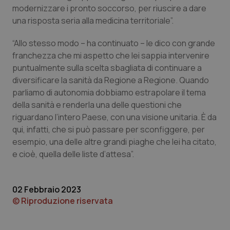
modernizzare i pronto soccorso, per riuscire a dare
una risposta seria alla medicina territoriale”.
“Allo stesso modo – ha continuato – le dico con grande
franchezza che mi aspetto che lei sappia intervenire
puntualmente sulla scelta sbagliata di continuare a
CookieScriptConsent
5 mesi
CookieScript
settim
www.quotidianosanita.it
diversificare la sanità da Regione a Regione. Quando
parliamo di autonomia dobbiamo estrapolare il tema
della sanità e renderla una delle questioni che
riguardano l’intero Paese, con una visione unitaria. È da
qui, infatti, che si può passare per sconfiggere, per
esempio, una delle altre grandi piaghe che lei ha citato,
e cioè, quella delle liste d’attesa”.
02 Febbraio 2023
tracking-sites-ironfish-
www.quotidianosanita.it
4
© Riproduzione riservata
tracking-enable
settim
2 gior