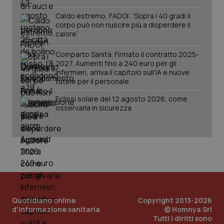
imp
.youtube.com
You
Caldo estremo, FADOI: “Sopra i 40 gradi il
ten
corpo può non riuscire più a disperdere il
vis
calore”
vid
__Secure-
.youtube.com
5 mesi 4
Que
Comparto Sanità. Firmato il contratto 2025-
ROLLOUT_TOKEN
settimane
imp
You
2027. Aumenti fino a 240 euro per gli
ges
infermieri, arriva il capitolo sull'IA e nuove
del
tutele per il personale
e d
per
del
Eclissi solare del 12 agosto 2026, come
ute
osservarla in sicurezza
tracking-sites-
www.quotidianosanita.it
4
Que
ironfish-tracking-
settimane
imp
named-enable
2 giorni
dal
per 
sis
sol
ute
ide
Wel
Quotidiano online
Copyright 2013-2026
d'informazione sanitaria
© Homnya Srl
Tutti i diritti sono