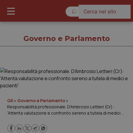
Giovedì 6 Agosto 2026
Governo e Parlamento
Governo e Parlamento
Cronache
Governo e Parlamento
QS
»
Governo e Parlamento
»
Responsabilità professionale. D’Ambrosio Lettieri (Cr):
“Attenta valutazione e confronto sereno a tutela di medici e
Regioni e Asl
pazienti”
Lavoro e Professioni