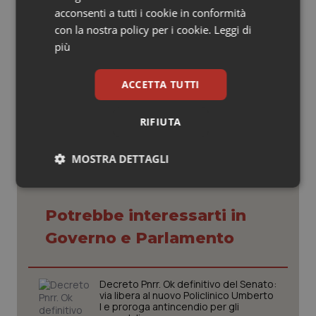
perché si approdi a soluzioni condivise che, come
acconsenti a tutti i cookie in conformità
stella polare, devono avere sempre e solo la tutela
con la nostra policy per i cookie.
Leggi di
della salute dei cittadini”.
più
12 Agosto 2015
ACCETTA TUTTI
© Riproduzione riservata
RIFIUTA
MOSTRA DETTAGLI
Necessari
Statistici
Marketing
Potrebbe interessarti in
Governo e Parlamento
Decreto Pnrr. Ok definitivo del Senato:
Necessari
Statistici
Marketing
via libera al nuovo Policlinico Umberto
I e proroga antincendio per gli
I cookie necessari contribuiscono a rendere fruibile il