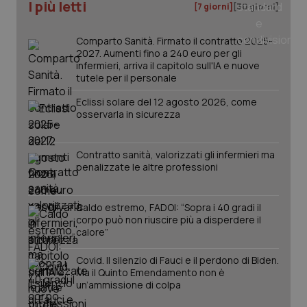
I più letti
[7 giorni]
[30 giorni]
Comparto Sanità. Firmato il contratto 2025-
2027. Aumenti fino a 240 euro per gli
PHPSESSID
Sessio
PHP.net
infermieri, arriva il capitolo sull'IA e nuove
www.quotidianosanita.it
tutele per il personale
Eclissi solare del 12 agosto 2026, come
osservarla in sicurezza
Contratto sanità, valorizzati gli infermieri ma
penalizzate le altre professioni
Caldo estremo, FADOI: “Sopra i 40 gradi il
corpo può non riuscire più a disperdere il
calore”
Covid. Il silenzio di Fauci e il perdono di Biden.
Ma il Quinto Emendamento non è
un’ammissione di colpa