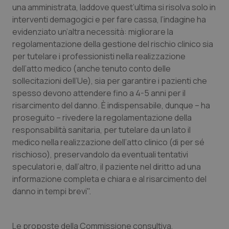
Valle D’Aosta
Oncodermatologia
una amministrata, laddove quest’ultima si risolva solo in
interventi demagogici e per fare cassa, l’indagine ha
Veneto
Oncoematologia
evidenziato un’altra necessità: migliorare la
regolamentazione della gestione del rischio clinico sia
Oncologia & Nutrizione
per tutelare i professionisti nella realizzazione
dell’atto medico (anche tenuto conto delle
sollecitazioni dell’Ue), sia per garantire i pazienti che
Psoriasi & pelle
spesso devono attendere fino a 4-5 anni per il
risarcimento del danno. È indispensabile, dunque – ha
Quotidiano Cardiologia
proseguito – rivedere la regolamentazione della
responsabilità sanitaria, per tutelare da un lato il
Quotidiano Chirurgia
medico nella realizzazione dell’atto clinico (di per sé
rischioso), preservandolo da eventuali tentativi
Quotidiano Oncologia
speculatori e, dall’altro, il paziente nel diritto ad una
informazione completa e chiara e al risarcimento del
Quotidiano Pediatria
danno in tempi brevi".
Rene & patologie urogenitali
Le proposte della Commissione consultiva,