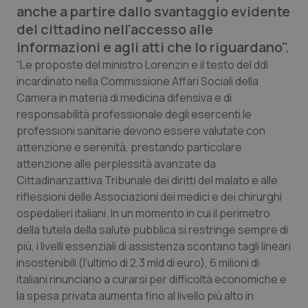
anche a partire dallo svantaggio evidente
Calabria
Asma & BPCO
del cittadino nell'accesso alle
informazioni e agli atti che lo riguardano".
Campania
Car-T
“Le proposte del ministro Lorenzin e il testo del ddl
incardinato nella Commissione Affari Sociali della
Emilia-Romagna
Colesterolo & coronaropatie
Camera in materia di medicina difensiva e di
responsabilità professionale degli esercenti le
Friuli Venezia Giulia
Dermatite Atopica
professioni sanitarie devono essere valutate con
attenzione e serenità, prestando particolare
Lazio
Diabete & glucometri
attenzione alle perplessità avanzate da
Cittadinanzattiva Tribunale dei diritti del malato e alle
Liguria
Disturbi dell’umore
riflessioni delle Associazioni dei medici e dei chirurghi
ospedalieri italiani. In un momento in cui il perimetro
Lombardia
Dolore
della tutela della salute pubblica si restringe sempre di
più, i livelli essenziali di assistenza scontano tagli lineari
Marche
Donna & Salute
insostenibili (l’ultimo di 2,3 mld di euro), 6 milioni di
italiani rinunciano a curarsi per difficoltà economiche e
la spesa privata aumenta fino al livello più alto in
Molise
Epatiti