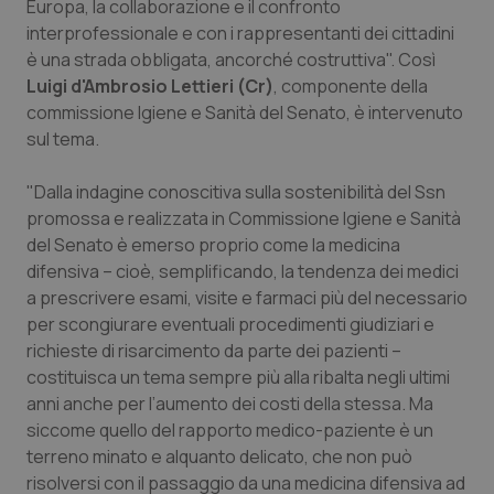
Europa, la collaborazione e il confronto
interprofessionale e con i rappresentanti dei cittadini
Piemonte
HIV
è una strada obbligata, ancorché costruttiva". Così
Luigi d'Ambrosio Lettieri (Cr)
, componente della
Provincia Autonoma di Bolzano
Infezioni & Febbre
commissione Igiene e Sanità del Senato, è intervenuto
sul tema.
Provincia Autonoma di Trento
Ipertensione & Scompenso
"Dalla indagine conoscitiva sulla sostenibilità del Ssn
Puglia
Malattie rare
promossa e realizzata in Commissione Igiene e Sanità
del Senato è emerso proprio come la medicina
Sardegna
Malattia di Crohn & Rettocolite Ulcerosa
difensiva – cioè, semplificando, la tendenza dei medici
a prescrivere esami, visite e farmaci più del necessario
per scongiurare eventuali procedimenti giudiziari e
Sicilia
Neuroscienze & patologie neurodegenerative
richieste di risarcimento da parte dei pazienti –
costituisca un tema sempre più alla ribalta negli ultimi
Toscana
Obesità
anni anche per l’aumento dei costi della stessa. Ma
siccome quello del rapporto medico-paziente è un
Umbria
Oftalmologia
terreno minato e alquanto delicato, che non può
risolversi con il passaggio da una medicina difensiva ad