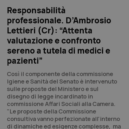
Responsabilità
Scienza e Farmaci
professionale. D’Ambrosio
Lettieri (Cr): “Attenta
Studi e Analisi
valutazione e confronto
Lettere al direttore
sereno a tutela di medici e
Edizioni Regionali
pazienti”
QS Pro
Così il componente della commissione
Igiene e Sanità del Senato è intervenuto
Professionisti Sanitari.AI
sulle proposte del Ministero e sul
disegno di legge incardinato in
commissione Affari Sociali alla Camera.
Abruzzo
QS Pro Gold
"Le proposte della Commissione
QS Club
Newsletter
consultiva vanno perfezionate all'interno
Basilicata
Artrite & artrosi
di dinamiche ed esigenze complesse, ma