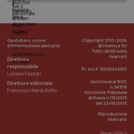
_ga_KM60CM4NPH
.quotidianosanita.it
1 anno
mes
Quotidiano online
Copyright 2013-2026
d'informazione sanitaria
© Homnya Srl
Tutti i diritti sono
riservati
Fornitore
/
Direttore
Nome
Scadenza
Descrizion
Dominio
responsabile
Nome
Fornitore
/
Dominio
Scadenza
Des
P.I. e C.F. 13026241003
_ga_0VMQEQKQ1N
.quotidianosanita.it
1 anno 1
Questo
Luciano Fassari
mese
cookie
VISITOR_INFO1_LIVE
5 mesi 4
Que
Google LLC
viene
settimane
imp
.youtube.com
Iscrizione al ROC
Direttore editoriale
utilizzato
You
n.34308
da Google
ten
Francesco Maria Avitto
Iscrizione Tribunale
Analytics
pre
per
del
di Roma n.115/2013
mantener
vid
del 22/05/2013
lo stato
inco
della
può
sessione.
Riproduzione
det
vis
riservata
web
uti
nuo
Privacy Policy