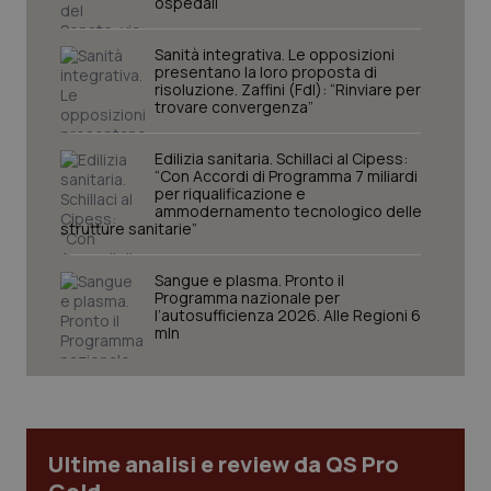
ospedali
sito web abilitandone funzionalità di base quali la
navigazione sulle pagine e l'accesso alle aree
protette del sito. Il sito web non è in grado di
Sanità integrativa. Le opposizioni
funzionare correttamente senza questi cookie.
presentano la loro proposta di
risoluzione. Zaffini (FdI): “Rinviare per
Nome
Fornitore
/
Dominio
Scaden
trovare convergenza”
VISITOR_PRIVACY_METADATA
5 mesi
YouTube
settim
.youtube.com
Edilizia sanitaria. Schillaci al Cipess:
“Con Accordi di Programma 7 miliardi
per riqualificazione e
ammodernamento tecnologico delle
strutture sanitarie”
Sangue e plasma. Pronto il
Programma nazionale per
l’autosufficienza 2026. Alle Regioni 6
mln
Ultime analisi e review da QS Pro
CookieScriptConsent
5 mesi
CookieScript