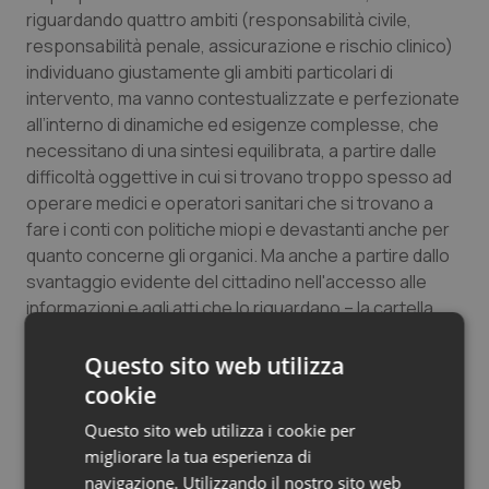
riguardando quattro ambiti (responsabilità civile,
Salute orale & impianti
responsabilità penale, assicurazione e rischio clinico)
individuano giustamente gli ambiti particolari di
Sangue & coagulazione
intervento, ma vanno contestualizzate e perfezionate
all’interno di dinamiche ed esigenze complesse, che
Tiroide
necessitano di una sintesi equilibrata, a partire dalle
difficoltà oggettive in cui si trovano troppo spesso ad
Tumore al seno
operare medici e operatori sanitari che si trovano a
fare i conti con politiche miopi e devastanti anche per
Tumore ovarico
quanto concerne gli organici. Ma anche a partire dallo
svantaggio evidente del cittadino nell'accesso alle
informazioni e agli atti che lo riguardano – la cartella
Tumori del Polmone & Testa Collo
clinica, ad esempio – un diritto inalienabile che deve
essere garantito in maniera tempestiva e in forma
Questo sito web utilizza
Tumori gastrointestinali
comprensibile e completa. Insieme al collega on. Fucci,
cookie
impegnato in questo versante nella Commissione
Ulcera & Reflusso
Questo sito web utilizza i cookie per
Affari Sociali della Camera – ha concluso D'Ambrosio
migliorare la tua esperienza di
Lettieri – avanzeremo delle proposte costruttive
Vaccini
navigazione. Utilizzando il nostro sito web