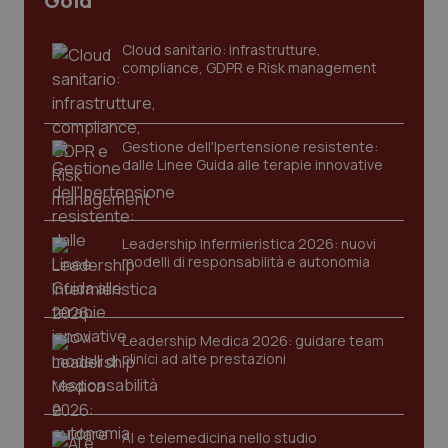
Gold
settim
www.quotidianosanita.it
Cloud sanitario: infrastrutture,
compliance, GDPR e Risk management
Gestione dell'Ipertensione resistente:
dalle Linee Guida alle terapie innovative
Leadership Infermieristica 2026: nuovi
tracking-sites-ironfish-
www.quotidianosanita.it
4
modelli di responsabilità e autonomia
tracking-enable
settim
2 gior
Leadership Medica 2026: guidare team
clinici ad alte prestazioni
tracking-sites-ironfish-
www.quotidianosanita.it
4
session-id
settim
2 gior
AI e telemedicina nello studio