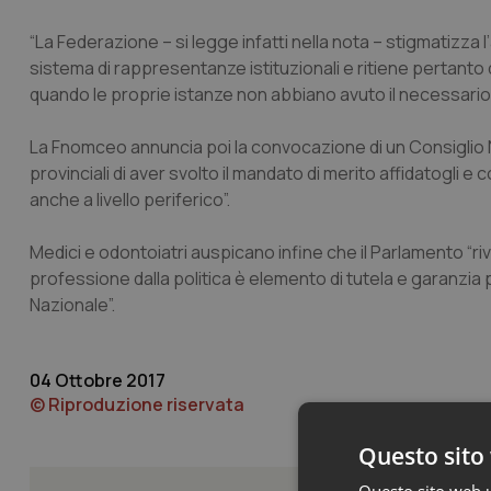
“La Federazione – si legge infatti nella nota – stigmatizza 
sistema di rappresentanze istituzionali e ritiene pertanto di 
quando le proprie istanze non abbiano avuto il necessario
La Fnomceo annuncia poi la convocazione di un Consiglio Na
provinciali di aver svolto il mandato di merito affidatogli 
anche a livello periferico”.
Medici e odontoiatri auspicano infine che il Parlamento “ri
professione dalla politica è elemento di tutela e garanzia per
Nazionale”.
04 Ottobre 2017
© Riproduzione riservata
Questo sito 