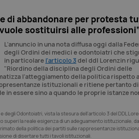
 di abbandonare per protesta tut
a vuole sostituirsi alle professioni
L’annuncio in una nota diffusa oggi dalla Fed
degli Ordini dei medici e odontoiatri che sti
in particolare
l'articolo 3
del ddl Lorenzin rigu
"Riordino della disciplina degli Ordini delle
matizza l’atteggiamento della politica rispetto 
ppresentanze istituzionali e ritiene pertanto di 
nale in essere sino a quando le proprie istanze n
 degli Odontoiatri, vista la stesura dell’articolo 3 del DDL Lore
sto superi la reale esigenza di un adeguamento istituzionale, da 
imato della politica dei partiti sulle rappresentanze istituzional
e di disertare tutti i tavoli istituzionali.