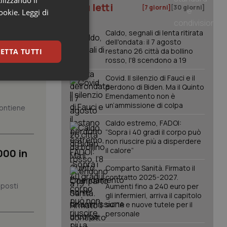
ilizzando il
I più letti
[7 giorni]
[30 giorni]
cookie.
Leggi di
Caldo, segnali di lenta ritirata
dell'ondata: il 7 agosto
restano 26 città da bollino
ETTA TUTTI
ione
rosso, l'8 scendono a 19
Covid. Il silenzio di Fauci e il
keting
perdono di Biden. Ma il Quinto
Emendamento non è
un’ammissione di colpa
 contiene
Caldo estremo, FADOI:
“Sopra i 40 gradi il corpo può
non riuscire più a disperdere
il calore”
000 in
Comparto Sanità. Firmato il
igazione sulle pagine
contratto 2025-2027.
kie.
 posti
Aumenti fino a 240 euro per
gli infermieri, arriva il capitolo
sull'IA e nuove tutele per il
er memorizzare le
personale
utente per la loro
 dati sul consenso