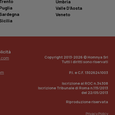
Trento
Umbria
o in cui viene
r il sito, ma un
Puglia
Valle D’Aosta
tato di accesso per
Sardegna
Veneto
Sicilia
a Google Analytics
sione.
icità
 tenere traccia
i Youtube incorporati
tics per mantenere
Copyright 2013-2026 © Homnya Srl
.com
tore del sito web sta
Tutti i diritti sono riservati
ell'interfaccia di
om
P.I. e C.F. 13026241003
 tenere traccia
i Youtube incorporati
tore del sito web sta
Iscrizione al ROC n.34308
ell'interfaccia di
Iscrizione Tribunale di Roma n.115/2013
del 22/05/2013
 tenere traccia
Riproduzione riservata
r la gestione
one dell’esperienza
Privacy Policy