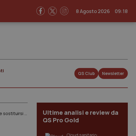
8 Agosto 2026
09:18
ti
QS Club
Newsletter
Ultime analisi e review da
Riforma Ordini. Fnomceo decide di abbandonare per protesta tutti i tavoli istituzionali: “La politica vuole sostituirsi alle professioni”
QS Pro Gold
Cloud sanitario: