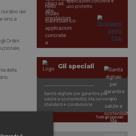
applicazioni concrete e
uso protetto
 riordino del
re sino a
li Ordini
tuzionale,
Gli speciali
ia della
ario
Sanità digitale per garantire più
salute e sostenibilità. Ma servono
standard e condivisione
Tutti gli speciali