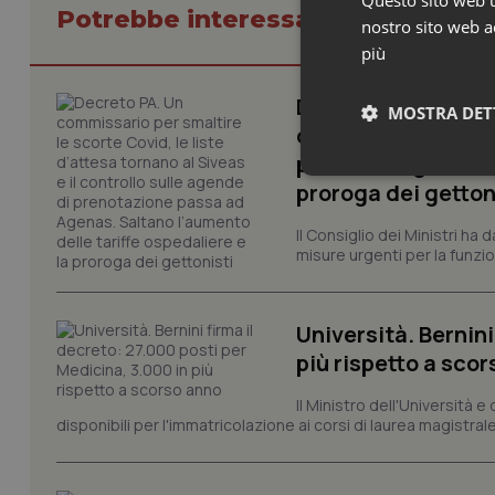
Questo sito web ut
Potrebbe interessarti in Govern
nostro sito web ac
più
Decreto PA. Un com
MOSTRA DET
d’attesa tornano al
passa ad Agenas. S
Neces
proroga dei getton
Il Consiglio dei Ministri ha 
misure urgenti per la funzio
Università. Bernini
più rispetto a sco
I cookie necessari con
e l'accesso alle aree 
Il Ministro dell'Università e
disponibili per l'immatricolazione ai corsi di laurea magistrale
Nome
VISITOR_PRIVACY_