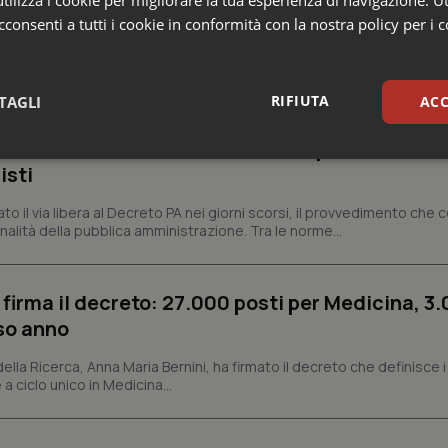
ilizza i cookie per migliorare la tua esperienza di navigazione. Ut
o e Parlamento
consenti a tutti i cookie in conformità con la nostra policy per i 
missario per smaltire le scorte Covid, le liste
RIFIUTA
TAGLI
ACC
 Siveas e il controllo sulle agende di prenotaz
altano l’aumento delle tariffe ospedaliere e la
sari
Statistici
Mar
isti
dato il via libera al Decreto PA nei giorni scorsi, il provvedimento che
nalità della pubblica amministrazione. Tra le norme...
 firma il decreto: 27.000 posti per Medicina, 3.
Necessari
Statistici
Marketing
rso anno
tribuiscono a rendere fruibile il sito web abilitandone funzionalità di base quali la nav
protette del sito. Il sito web non è in grado di funzionare correttamente senza questi coo
 della Ricerca, Anna Maria Bernini, ha firmato il decreto che definisce i
 a ciclo unico in Medicina...
Fornitore
/
Dominio
Scadenza
Descrizione
METADATA
5 mesi 4
Questo cookie viene utilizzato p
YouTube
settimane
scelte di consenso e privacy dell'
.youtube.com
interazione con il sito. Registra i