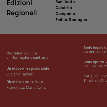
Edizioni
Basilicata
Calabria
Regionali
Campania
Emilia-Romagna
_ga_KM60CM4NPH
Nome
Nome
Sede legale e
VISITOR_INFO1_LIV
Via della Stell
_ga_0VMQEQKQ1N
Quotidiano online
d'informazione sanitaria
Sede operati
Via Luigi Galva
Direttore responsabile
__Secure-YNID
Luciano Fassari
Tel:
(+39) 06 
Email:
info@h
Direttore editoriale
Francesco Maria Avitto
YSC
__Secure-
ROLLOUT_TOKEN