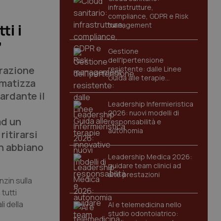
infrastrutture,
compliance, GDPR e Risk
management
ti i
”
Gestione
dell'Ipertensione
erazione
resistente: dalle Linee
Guida alle terapie
gmatizza
innovative
ardante il
Leadership Infermieristica
2026: nuovi modelli di
ad un
responsabilità e
autonomia
ritirarsi
on abbiano
Leadership Medica 2026:
guidare team clinici ad
alte prestazioni
nzin sulla
tutti
i della
AI e telemedicina nello
studio odontoiatrico: