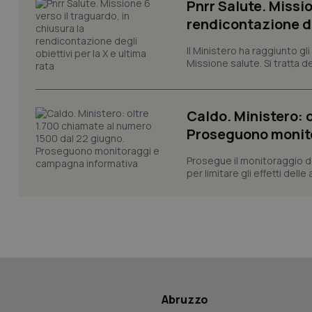
Pnrr Salute. Missio
rendicontazione deg
CookieScriptConse
Il Ministero ha raggiunto gl
Missione salute. Si tratta dei
tracking-sites-ironf
Caldo. Ministero: 
tracking-enable
Proseguono monit
tracking-sites-ironf
session-id
Prosegue il monitoraggio de
per limitare gli effetti dell
_ga
PHPSESSID
Abruzzo