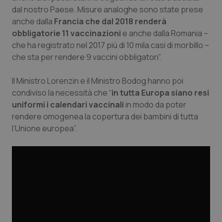
dal nostro Paese. Misure analoghe sono state prese
Piemonte
HIV
anche dalla
Francia che dal 2018 renderà
obbligatorie 11 vaccinazioni
e anche dalla Romania –
Provincia Autonoma di Bolzano
Infezioni & Febbre
che ha registrato nel 2017 più di 10 mila casi di morbillo –
che sta per rendere 9 vaccini obbligatori”.
Provincia Autonoma di Trento
Ipertensione & Scompenso
Il Ministro Lorenzin e il Ministro Bodog hanno poi
condiviso la necessità che “
in tutta Europa siano resi
Puglia
Malattie rare
uniformi i calendari vaccinali
in modo da poter
rendere omogenea la copertura dei bambini di tutta
Sardegna
Malattia di Crohn & Rettocolite Ulcerosa
l’Unione europea”.
Sicilia
Neuroscienze & patologie neurodegenerative
Toscana
Obesità
Umbria
Oftalmologia