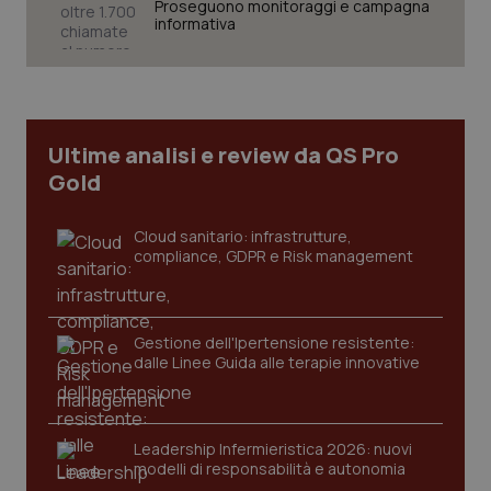
Proseguono monitoraggi e campagna
informativa
Necessari
Statistici
Marketing
I cookie necessari contribuiscono a rendere fruibile il
sito web abilitandone funzionalità di base quali la
navigazione sulle pagine e l'accesso alle aree
protette del sito. Il sito web non è in grado di
Ultime analisi e review da QS Pro
funzionare correttamente senza questi cookie.
Gold
Nome
Fornitore
/
Dominio
Scaden
VISITOR_PRIVACY_METADATA
5 mesi
YouTube
Cloud sanitario: infrastrutture,
settim
.youtube.com
compliance, GDPR e Risk management
Gestione dell'Ipertensione resistente:
dalle Linee Guida alle terapie innovative
Leadership Infermieristica 2026: nuovi
modelli di responsabilità e autonomia