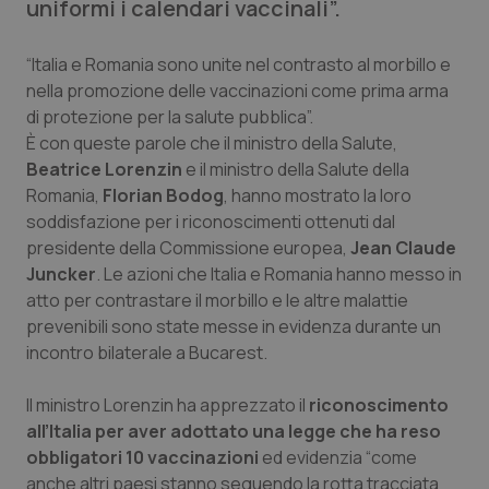
uniformi i calendari vaccinali”.
Calabria
Asma & BPCO
“Italia e Romania sono unite nel contrasto al morbillo e
Campania
Car-T
nella promozione delle vaccinazioni come prima arma
di protezione per la salute pubblica”.
Emilia-Romagna
Colesterolo & coronaropatie
È con queste parole che il ministro della Salute,
Beatrice Lorenzin
e il ministro della Salute della
Friuli Venezia Giulia
Dermatite Atopica
Romania,
Florian Bodog
, hanno mostrato la loro
soddisfazione per i riconoscimenti ottenuti dal
Lazio
Diabete & glucometri
presidente della Commissione europea,
Jean Claude
Juncker
. Le azioni che Italia e Romania hanno messo in
Liguria
Disturbi dell’umore
atto per contrastare il morbillo e le altre malattie
prevenibili sono state messe in evidenza durante un
incontro bilaterale a Bucarest.
Lombardia
Dolore
Il ministro Lorenzin ha apprezzato il
riconoscimento
Marche
Donna & Salute
all’Italia per aver adottato una legge che ha reso
obbligatori 10 vaccinazioni
ed evidenzia “come
Molise
Epatiti
anche altri paesi stanno seguendo la rotta tracciata