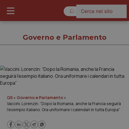
Sabato 8 Agosto 2026
Governo e Parlamento
Governo e Parlamento
Cronache
Governo e Parlamento
QS
»
Governo e Parlamento
»
Vaccini. Lorenzin: “Dopo la Romania, anche la Francia seguirà
l’esempio italiano. Ora uniformare i calendari in tutta Europa”
Regioni e Asl
Lavoro e Professioni