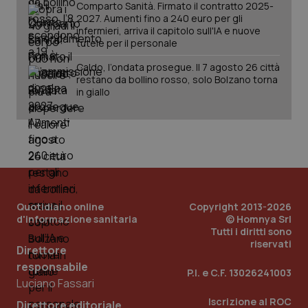
Comparto Sanità. Firmato il contratto 2025-
2027. Aumenti fino a 240 euro per gli
infermieri, arriva il capitolo sull'IA e nuove
tutele per il personale
Caldo, l’ondata prosegue. Il 7 agosto 26 città
restano da bollino rosso, solo Bolzano torna
in giallo
PHPSESSID
Sessio
PHP.net
www.quotidianosanita.it
Quotidiano online
Copyright 2013-2026
d'informazione sanitaria
© Homnya Srl
Tutti i diritti sono
riservati
Direttore
responsabile
P.I. e C.F. 13026241003
Luciano Fassari
Iscrizione al ROC
Direttore editoriale