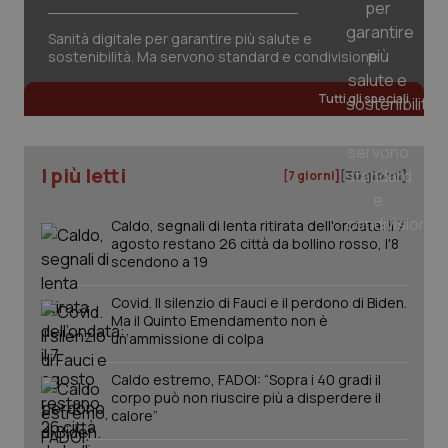
session-id
settim
2 gior
Sanità digitale per garantire più salute e
sostenibilità. Ma servono standard e condivisione
Tutti gli speciali
_ga
1 anno
Google LLC
mes
.quotidianosanita.it
I più letti
[7 giorni]
[30 giorni]
Caldo, segnali di lenta ritirata dell'ondata: il 7
agosto restano 26 città da bollino rosso, l'8
scendono a 19
Covid. Il silenzio di Fauci e il perdono di Biden.
Ma il Quinto Emendamento non è
un’ammissione di colpa
Caldo estremo, FADOI: “Sopra i 40 gradi il
corpo può non riuscire più a disperdere il
calore”