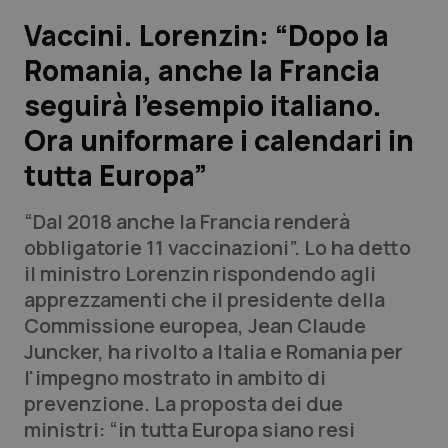
Vaccini. Lorenzin: “Dopo la
Scienza e Farmaci
Romania, anche la Francia
seguirà l’esempio italiano.
Studi e Analisi
Ora uniformare i calendari in
Lettere al direttore
tutta Europa”
Edizioni Regionali
“Dal 2018 anche la Francia renderà
obbligatorie 11 vaccinazioni”. Lo ha detto
QS Pro
il ministro Lorenzin rispondendo agli
apprezzamenti che il presidente della
Professionisti Sanitari.AI
Commissione europea, Jean Claude
Juncker, ha rivolto a Italia e Romania per
Abruzzo
QS Pro Gold
l'impegno mostrato in ambito di
prevenzione. La proposta dei due
QS Club
Newsletter
Basilicata
Artrite & artrosi
ministri: “in tutta Europa siano resi