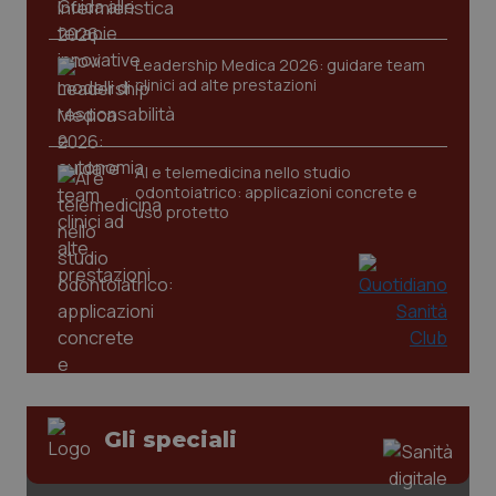
Leadership Medica 2026: guidare team
clinici ad alte prestazioni
CookieScriptConsent
5 mesi
CookieScript
settim
www.quotidianosanita.it
AI e telemedicina nello studio
odontoiatrico: applicazioni concrete e
uso protetto
tracking-sites-ironfish-
www.quotidianosanita.it
4
tracking-enable
settim
2 gior
Gli speciali
tracking-sites-ironfish-
www.quotidianosanita.it
4