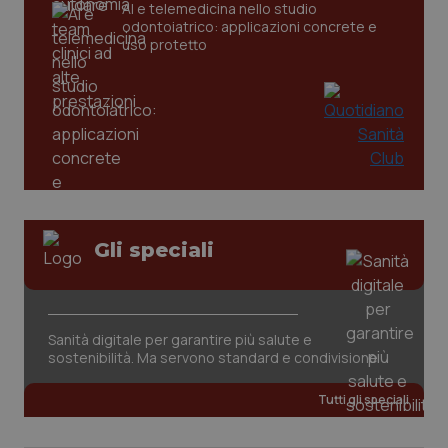
AI e telemedicina nello studio
odontoiatrico: applicazioni concrete e
uso protetto
_ga_KM60CM4NPH
.quotidianosanita.it
1 anno
Gli speciali
mes
Sanità digitale per garantire più salute e
sostenibilità. Ma servono standard e condivisione
Tutti gli speciali
Fornitore
/
Nome
Scadenza
Descrizion
Dominio