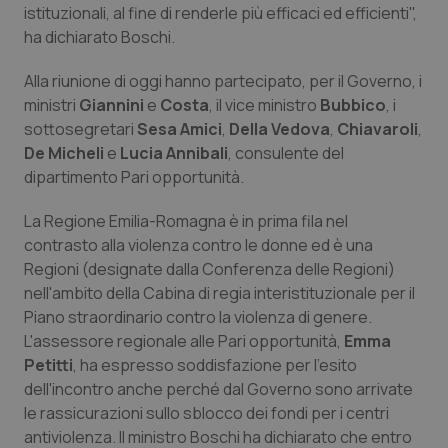
istituzionali, al fine di renderle più efficaci ed efficienti",
Salute orale & impianti
ha dichiarato Boschi.
Sangue & coagulazione
Alla riunione di oggi hanno partecipato, per il Governo, i
ministri
Giannini
e
Costa
, il vice ministro
Bubbico
, i
Tiroide
sottosegretari
Sesa Amici
,
Della Vedova
,
Chiavaroli
,
De Micheli
e
Lucia Annibali
, consulente del
dipartimento Pari opportunità.
Tumore al seno
La Regione Emilia-Romagna è in prima fila nel
Tumore ovarico
contrasto alla violenza contro le donne ed è una
Regioni (designate dalla Conferenza delle Regioni)
Tumori del Polmone & Testa Collo
nell'ambito della Cabina di regia interistituzionale per il
Piano straordinario contro la violenza di genere.
Tumori gastrointestinali
L'assessore regionale alle Pari opportunità,
Emma
Petitti
, ha espresso soddisfazione per l'esito
Ulcera & Reflusso
dell'incontro anche perché dal Governo sono arrivate
le rassicurazioni sullo sblocco dei fondi per i centri
antiviolenza. Il ministro Boschi ha dichiarato che entro
Vaccini