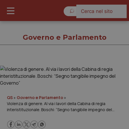
Domenica 9 Agosto 2026
Governo e Parlamento
Governo e Parlamento
Cronache
Governo e Parlamento
QS
»
Governo e Parlamento
»
Violenza di genere. Al via i lavori della Cabina di regia
interistituzionale. Boschi: “Segno tangibile impegno del
Regioni e Asl
Governo”
Lavoro e Professioni