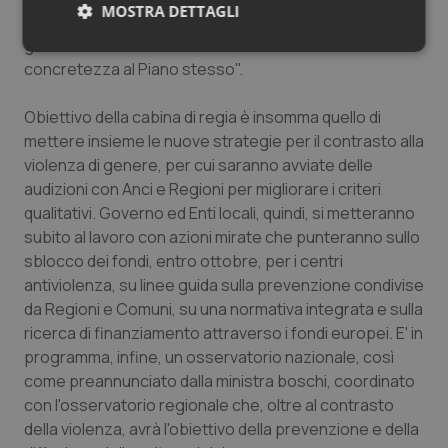
MOSTRA DETTAGLI
sulle donne. Al contempo, però, abbiamo invitato il
governo a sbloccare i fondi necessari a dare
Necessari
Statistici
Marketing
concretezza al Piano stesso".
Obiettivo della cabina di regia è insomma quello di
mettere insieme le nuove strategie per il contrasto alla
violenza di genere, per cui saranno avviate delle
audizioni con Anci e Regioni per migliorare i criteri
Necessari
Statistici
Marketing
qualitativi. Governo ed Enti locali, quindi, si metteranno
I cookie necessari contribuiscono a rendere fruibile il
subito al lavoro con azioni mirate che punteranno sullo
sito web abilitandone funzionalità di base quali la
sblocco dei fondi, entro ottobre, per i centri
navigazione sulle pagine e l'accesso alle aree
protette del sito. Il sito web non è in grado di
antiviolenza, su linee guida sulla prevenzione condivise
funzionare correttamente senza questi cookie.
da Regioni e Comuni, su una normativa integrata e sulla
Nome
Fornitore
/
Dominio
Scaden
ricerca di finanziamento attraverso i fondi europei. E' in
programma, infine, un osservatorio nazionale, così
VISITOR_PRIVACY_METADATA
5 mesi
YouTube
settim
.youtube.com
come preannunciato dalla ministra boschi, coordinato
con l'osservatorio regionale che, oltre al contrasto
della violenza, avrà l'obiettivo della prevenzione e della