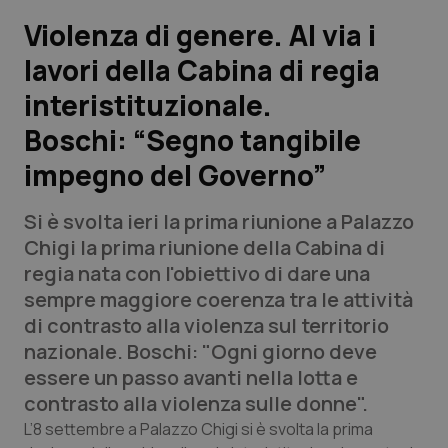
Violenza di genere. Al via i
Scienza e Farmaci
lavori della Cabina di regia
interistituzionale.
Studi e Analisi
Boschi: “Segno tangibile
Lettere al direttore
impegno del Governo”
Edizioni Regionali
Si è svolta ieri la prima riunione a Palazzo
Chigi la prima riunione della Cabina di
QS Pro
regia nata con l'obiettivo di dare una
sempre maggiore coerenza tra le attività
Professionisti Sanitari.AI
di contrasto alla violenza sul territorio
nazionale. Boschi: "Ogni giorno deve
Abruzzo
QS Pro Gold
essere un passo avanti nella lotta e
contrasto alla violenza sulle donne".
QS Club
Newsletter
Basilicata
Artrite & artrosi
L’8 settembre a Palazzo Chigi si è svolta la prima