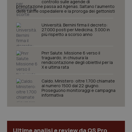
controllo sulle agende di
prenotazione passa ad Agenas. Saltano l’aumento
tracking-sites-ironfish-
www.quotidianosanita.it
4
delle tariffe ospedaliere e la proroga dei gettonisti
tracking-enable
settim
2 gior
Università. Bernini firma il decreto:
27.000 posti per Medicina, 3.000 in
più rispetto a scorso anno
tracking-sites-ironfish-
www.quotidianosanita.it
4
session-id
settim
2 gior
Pnrr Salute. Missione 6 verso il
traguardo, in chiusura la
rendicontazione degli obiettivi per la
X e ultima rata
_ga
1 anno
Google LLC
Caldo. Ministero: oltre 1.700 chiamate
mes
.quotidianosanita.it
al numero 1500 dal 22 giugno.
Proseguono monitoraggi e campagna
informativa
Ultime analisi e review da QS Pro