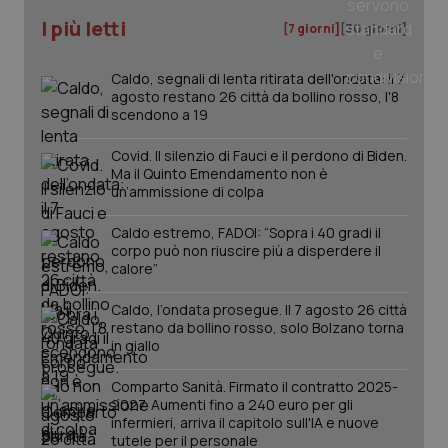
Nome
Fornitore
/
Dominio
Scadenza
Des
I più letti
_ga_0VMQEQKQ1N
.quotidianosanita.it
1 anno 1
Questo
[7 giorni]
[30 giorni]
mese
cookie
VISITOR_INFO1_LIVE
5 mesi 4
Que
Google LLC
viene
settimane
imp
.youtube.com
utilizzato
You
Caldo, segnali di lenta ritirata dell'ondata: il 7
da Google
ten
Analytics
agosto restano 26 città da bollino rosso, l'8
pre
per
del
scendono a 19
mantener
vid
lo stato
inco
della
può
Covid. Il silenzio di Fauci e il perdono di Biden.
sessione.
det
Ma il Quinto Emendamento non è
vis
un’ammissione di colpa
web
uti
nuo
Caldo estremo, FADOI: “Sopra i 40 gradi il
ver
corpo può non riuscire più a disperdere il
dell
You
calore”
__Secure-YNID
.youtube.com
5 mesi 4
Que
settimane
imp
Caldo, l’ondata prosegue. Il 7 agosto 26 città
You
restano da bollino rosso, solo Bolzano torna
ten
in giallo
pre
del
vid
Comparto Sanità. Firmato il contratto 2025-
inco
2027. Aumenti fino a 240 euro per gli
può
det
infermieri, arriva il capitolo sull'IA e nuove
vis
tutele per il personale
web