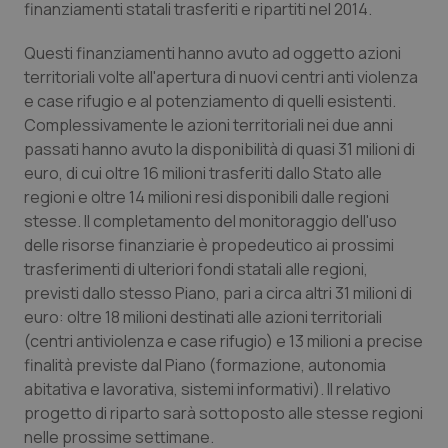
finanziamenti statali trasferiti e ripartiti nel 2014.
Piemonte
HIV
Questi finanziamenti hanno avuto ad oggetto azioni
territoriali volte all'apertura di nuovi centri anti violenza
Provincia Autonoma di Bolzano
Infezioni & Febbre
e case rifugio e al potenziamento di quelli esistenti.
Complessivamente le azioni territoriali nei due anni
Provincia Autonoma di Trento
Ipertensione & Scompenso
passati hanno avuto la disponibilità di quasi 31 milioni di
euro, di cui oltre 16 milioni trasferiti dallo Stato alle
Puglia
Malattie rare
regioni e oltre 14 milioni resi disponibili dalle regioni
stesse. Il completamento del monitoraggio dell'uso
Sardegna
Malattia di Crohn & Rettocolite Ulcerosa
delle risorse finanziarie è propedeutico ai prossimi
trasferimenti di ulteriori fondi statali alle regioni,
previsti dallo stesso Piano, pari a circa altri 31 milioni di
Sicilia
Neuroscienze & patologie neurodegenerative
euro: oltre 18 milioni destinati alle azioni territoriali
(centri antiviolenza e case rifugio) e 13 milioni a precise
Toscana
Obesità
finalità previste dal Piano (formazione, autonomia
abitativa e lavorativa, sistemi informativi). Il relativo
Umbria
Oftalmologia
progetto di riparto sarà sottoposto alle stesse regioni
nelle prossime settimane.