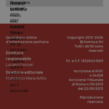
uti
nuo
ver
dell
You
YSC
Sessione
Que
Google LLC
imp
.youtube.com
You
ten
Quotidiano online
Copyright 2013-2026
vis
vid
d'informazione sanitaria
© Homnya Srl
Tutti i diritti sono
__Secure-
.youtube.com
5 mesi 4
Que
riservati
ROLLOUT_TOKEN
settimane
imp
Direttore
You
responsabile
ges
P.I. e C.F. 13026241003
del
Luciano Fassari
e d
per
Iscrizione al ROC
Direttore editoriale
del
n.34308
ute
Francesco Maria Avitto
Iscrizione Tribunale
tracking-sites-
www.quotidianosanita.it
4
Que
di Roma n.115/2013
ironfish-tracking-
settimane
imp
del 22/05/2013
named-enable
2 giorni
dal
per 
sis
Riproduzione
sol
riservata
ute
ide