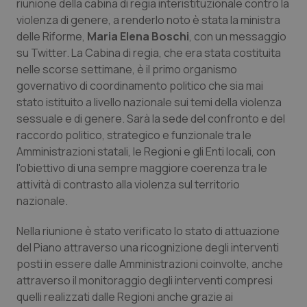
riunione della cabina di regia interistituzionale contro la
Calabria
Asma & BPCO
violenza di genere, a renderlo noto è stata la ministra
delle Riforme,
Maria Elena Boschi
, con un messaggio
Campania
Car-T
su Twitter. La Cabina di regia, che era stata costituita
nelle scorse settimane, è il primo organismo
Emilia-Romagna
Colesterolo & coronaropatie
governativo di coordinamento politico che sia mai
stato istituito a livello nazionale sui temi della violenza
Friuli Venezia Giulia
Dermatite Atopica
sessuale e di genere. Sarà la sede del confronto e del
raccordo politico, strategico e funzionale tra le
Amministrazioni statali, le Regioni e gli Enti locali, con
Lazio
Diabete & glucometri
l'obiettivo di una sempre maggiore coerenza tra le
attività di contrasto alla violenza sul territorio
Liguria
Disturbi dell’umore
nazionale.
Lombardia
Dolore
Nella riunione è stato verificato lo stato di attuazione
del Piano attraverso una ricognizione degli interventi
Marche
Donna & Salute
posti in essere dalle Amministrazioni coinvolte, anche
attraverso il monitoraggio degli interventi compresi
Molise
Epatiti
quelli realizzati dalle Regioni anche grazie ai