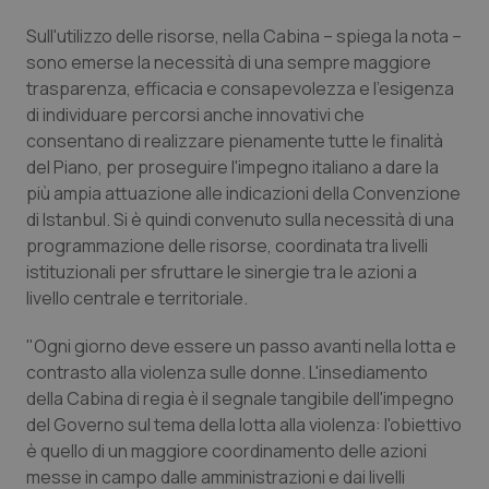
Valle D’Aosta
Oncodermatologia
Sull'utilizzo delle risorse, nella Cabina – spiega la nota –
Veneto
Oncoematologia
sono emerse la necessità di una sempre maggiore
trasparenza, efficacia e consapevolezza e l'esigenza
di individuare percorsi anche innovativi che
Oncologia & Nutrizione
consentano di realizzare pienamente tutte le finalità
del Piano, per proseguire l'impegno italiano a dare la
Psoriasi & pelle
più ampia attuazione alle indicazioni della Convenzione
di Istanbul. Si è quindi convenuto sulla necessità di una
Quotidiano Cardiologia
programmazione delle risorse, coordinata tra livelli
istituzionali per sfruttare le sinergie tra le azioni a
Quotidiano Chirurgia
livello centrale e territoriale.
Quotidiano Oncologia
"Ogni giorno deve essere un passo avanti nella lotta e
contrasto alla violenza sulle donne. L'insediamento
della Cabina di regia è il segnale tangibile dell'impegno
Quotidiano Pediatria
del Governo sul tema della lotta alla violenza: l'obiettivo
è quello di un maggiore coordinamento delle azioni
Rene & patologie urogenitali
messe in campo dalle amministrazioni e dai livelli