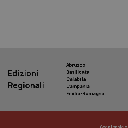
tracking-sites-ironf
tracking-enable
tracking-sites-ironf
session-id
_ga
Abruzzo
Edizioni
Basilicata
Calabria
Regionali
Campania
PHPSESSID
Emilia-Romagna
_ga_KM60CM4NPH
Sede legale e