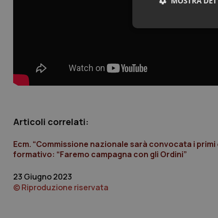
MOSTRA DET
Neces
I cookie necessari con
Articoli correlati:
e l'accesso alle aree 
Nome
Ecm. “Commissione nazionale sarà convocata i primi di
VISITOR_PRIVACY_
formativo: “Faremo campagna con gli Ordini”
23 Giugno 2023
© Riproduzione riservata
CookieScriptConse