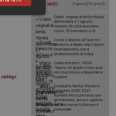
ETTA TUTTI
I più letti
[7 giorni]
[30 giorni]
keting
Caldo, segnali di lenta ritirata
dell'ondata: il 7 agosto
restano 26 città da bollino
rosso, l'8 scendono a 19
Covid. Il silenzio di Fauci e il
perdono di Biden. Ma il Quinto
Emendamento non è
un’ammissione di colpa
igazione sulle pagine
Caldo estremo, FADOI:
kie.
“Sopra i 40 gradi il corpo può
non riuscire più a disperdere
a obbligo
il calore”
er memorizzare le
utente per la loro
Comparto Sanità. Firmato il
 dati sul consenso
contratto 2025-2027.
itiche e
Aumenti fino a 240 euro per
tendo che le loro
ssioni future.
gli infermieri, arriva il capitolo
sull'IA e nuove tutele per il
l servizio Cookie-
personale
erenze di consenso
sario che il banner