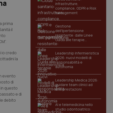
na
infrastrutture,
compliance, GDPR e Risk
management
la prima
Gestione
anità il
dell'Ipertensione
ento
resistente: dalle Linee
Guida alle terapie
CM”.
innovative
i io credo
Leadership Infermieristica
2026: nuovi modelli di
ttadini la
responsabilità e
autonomia
un evento
Leadership Medica 2026:
posto di
guidare team clinici ad
, in questo
alte prestazioni
passato e di
le debito
AI e telemedicina nello
studio odontoiatrico: