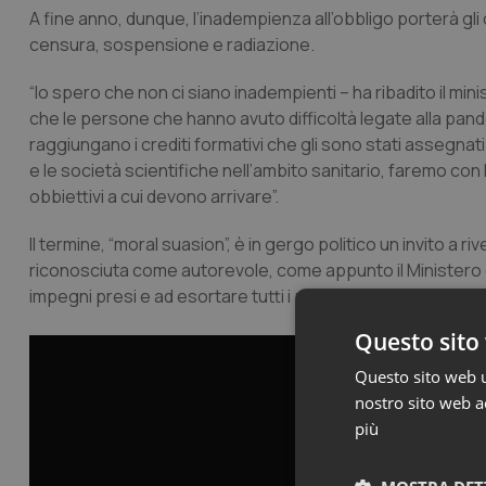
A fine anno, dunque, l’inadempienza all’obbligo porterà gli 
censura, sospensione e radiazione.
“Io spero che non ci siano inadempienti – ha ribadito il mi
che le persone che hanno avuto difficoltà legate alla pan
raggiungano i crediti formativi che gli sono stati assegnati
e le società scientifiche nell’ambito sanitario, faremo con 
obbiettivi a cui devono arrivare”.
Il termine, “moral suasion”, è in gergo politico un invito
riconosciuta come autorevole, come appunto il Ministero d
impegni presi e ad esortare tutti i professionisti a dare il
Questo sito 
Questo sito web ut
nostro sito web ac
più