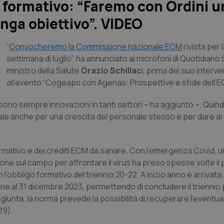
o formativo: “Faremo con Ordini u
nga obiettivo”. VIDEO
“
Convocheremo la Commissione nazionale ECM
rivista per 
settimana di luglio”, ha annunciato ai microfoni di Quotidiano S
ministro della Salute
Orazio Schillac
i, prima del suo interv
all’evento “Cogeaps con Agenas: Prospettive e sfide dell’E
no sempre innovazioni in tanti settori – ha aggiunto –. Quind
 anche per una crescita del personale stesso e per dare ai ci
ormativo e dei crediti ECM da sanare. Con l’emergenza Covid, 
ione sul campo per affrontare il virus ha preso spesse volte il 
 l’obbligo formativo del triennio 20-22. A inizio anno è arrivata
ne al 31 dicembre 2023, permettendo di concludere il triennio 
iunta, la norma prevede la possibilità di recuperare l’eventua
19).