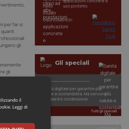
applicazioni concrete e
avvertimento,
uso protetto
i per far sì
 quanti
professionali
iungano gli
Gli speciali
nanimemente
e gli
Sanità digitale per garantire più
salute e sostenibilità. Ma servono
standard e condivisione
ilizzando il
cookie.
Leggi di
Tutti gli speciali