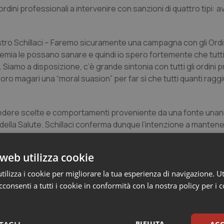
ordini professionali a intervenire con sanzioni di quattro tipi: 
nistro Schillaci – Faremo sicuramente una campagna con gli Ordin
demia le possano sanare e quindi io spero fortemente che tutti
. Siamo a disposizione, c’è grande sintonia con tutti gli ordini 
loro magari una “moral suasion” per far sì che tutti quanti ragg
 a rivedere scelte e comportamenti proveniente da una fonte u
ella Salute. Schillaci conferma dunque l’intenzione a mantener
 giusto e inderogabile peso alla propria formazione.
web utilizza cookie
ilizza i cookie per migliorare la tua esperienza di navigazione. Ut
consenti a tutti i cookie in conformità con la nostra policy per i 
RIFIUTA