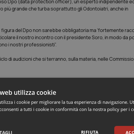
amoso Dpo (data protection officer), un esperto indipendente 
ivo più grande che turba soprattutto gli Odontoiatri, anche in
la figura del Dpo non sarebbe obbligatoria ma ‘fortemente ra
icolare il nostro incontro con il presidente Soro, in modo da p
 i nostri professionisti”.
lo di audizioni che si terranno, sulla materia, nelle Commission
web utilizza cookie
ilizza i cookie per migliorare la tua esperienza di navigazione. Ut
deguamento italiano alle nuove norme UE
consenti a tutti i cookie in conformità con la nostra policy per i 
RIFIUTA
TAGLI
ACC