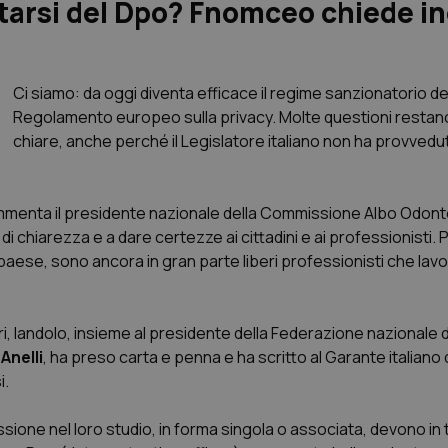
otarsi del Dpo? Fnomceo chiede i
Ci siamo: da oggi diventa efficace il regime sanzionatorio del
Regolamento europeo sulla privacy. Molte questioni resta
chiare, anche perché il Legislatore italiano non ha provvedu
menta il presidente nazionale della Commissione Albo Odonto
di chiarezza e a dare certezze ai cittadini e ai professionisti.
 paese, sono ancora in gran parte liberi professionisti che lav
i, Iandolo, insieme al presidente della Federazione nazionale d
 Anelli
, ha preso carta e penna e ha scritto al Garante italiano d
i.
ssione nel loro studio, in forma singola o associata, devono in tu