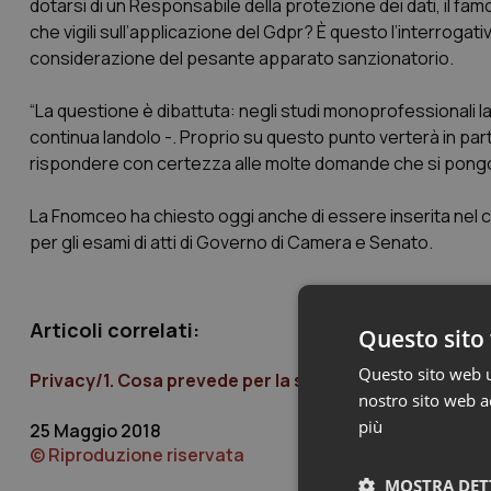
dotarsi di un Responsabile della protezione dei dati, il f
che vigili sull’applicazione del Gdpr? È questo l’interrogat
considerazione del pesante apparato sanzionatorio.
“La questione è dibattuta: negli studi monoprofessionali 
continua Iandolo -. Proprio su questo punto verterà in part
rispondere con certezza alle molte domande che si pongono
La Fnomceo ha chiesto oggi anche di essere inserita nel cic
per gli esami di atti di Governo di Camera e Senato.
Articoli correlati:
Questo sito 
Questo sito web ut
Privacy/1. Cosa prevede per la sanità il decreto di a
nostro sito web ac
più
25 Maggio 2018
© Riproduzione riservata
MOSTRA DET