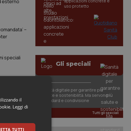
applicazioni concrete e
ed esterno
uso protetto
ccomandata’ –
oter
i speciali
Gli speciali
Sanità digitale per garantire più
salute e sostenibilità. Ma servono
ilizzando il
standard e condivisione
cookie.
Leggi di
Tutti gli speciali
ETTA TUTTI