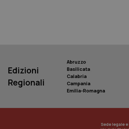
tracking-sites-ironf
tracking-enable
tracking-sites-ironf
session-id
_ga
Abruzzo
Edizioni
Basilicata
Calabria
Regionali
Campania
PHPSESSID
Emilia-Romagna
_ga_KM60CM4NPH
Sede legale e