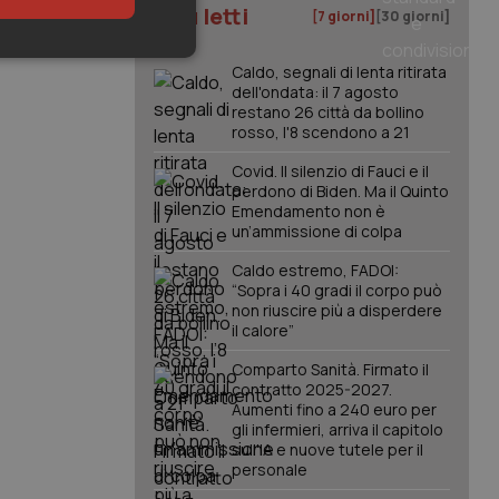
I più letti
[7 giorni]
[30 giorni]
keting
Caldo, segnali di lenta ritirata
dell'ondata: il 7 agosto
restano 26 città da bollino
rosso, l'8 scendono a 21
Covid. Il silenzio di Fauci e il
perdono di Biden. Ma il Quinto
Emendamento non è
un’ammissione di colpa
igazione sulle pagine
Caldo estremo, FADOI:
kie.
“Sopra i 40 gradi il corpo può
non riuscire più a disperdere
il calore”
er memorizzare le
utente per la loro
Comparto Sanità. Firmato il
 dati sul consenso
contratto 2025-2027.
itiche e
tendo che le loro
Aumenti fino a 240 euro per
ssioni future.
gli infermieri, arriva il capitolo
sull'IA e nuove tutele per il
l servizio Cookie-
personale
erenze di consenso
sario che il banner