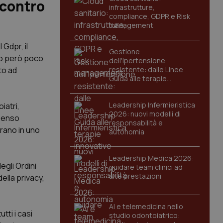
ncontro
infrastrutture,
compliance, GDPR e Risk
management
 Gdpr, il
Gestione
no però poco
dell'Ipertensione
to ad
resistente: dalle Linee
Guida alle terapie
innovative
Leadership Infermieristica
iatri,
2026: nuovi modelli di
 Penso
responsabilità e
orano in uno
autonomia
Leadership Medica 2026:
egli Ordini
guidare team clinici ad
alte prestazioni
ella privacy,
AI e telemedicina nello
tti i casi
studio odontoiatrico: