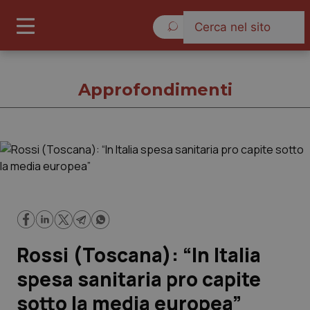
Sabato 8 Agosto 2026
Approfondimenti
Approfondimenti
Cronache
Governo e Parlamento
Rossi (Toscana): “In Italia
Regioni e Asl
spesa sanitaria pro capite
sotto la media europea”
Lavoro e Professioni