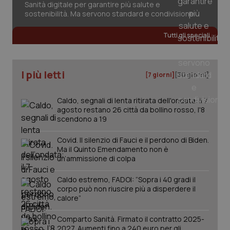
Sanità digitale per garantire più salute e
sostenibilità. Ma servono standard e condivisione
CookieScriptConsent
5 mesi
CookieScript
Tutti gli speciali
settim
www.quotidianosanita.it
I più letti
[7 giorni]
[30 giorni]
Caldo, segnali di lenta ritirata dell'ondata: il 7
agosto restano 26 città da bollino rosso, l'8
scendono a 19
Covid. Il silenzio di Fauci e il perdono di Biden.
Ma il Quinto Emendamento non è
un’ammissione di colpa
tracking-sites-ironfish-
www.quotidianosanita.it
4
tracking-enable
settim
2 gior
Caldo estremo, FADOI: “Sopra i 40 gradi il
corpo può non riuscire più a disperdere il
calore”
Comparto Sanità. Firmato il contratto 2025-
tracking-sites-ironfish-
www.quotidianosanita.it
4
2027. Aumenti fino a 240 euro per gli
session-id
settim