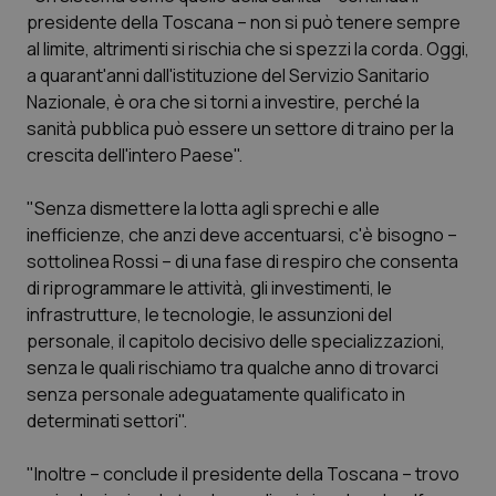
Calabria
Asma & BPCO
presidente della Toscana – non si può tenere sempre
al limite, altrimenti si rischia che si spezzi la corda. Oggi,
Campania
Car-T
a quarant'anni dall'istituzione del Servizio Sanitario
Nazionale, è ora che si torni a investire, perché la
sanità pubblica può essere un settore di traino per la
Emilia-Romagna
Colesterolo & coronaropatie
crescita dell'intero Paese".
Friuli Venezia Giulia
Dermatite Atopica
"Senza dismettere la lotta agli sprechi e alle
inefficienze, che anzi deve accentuarsi, c'è bisogno –
Lazio
Diabete & glucometri
sottolinea Rossi – di una fase di respiro che consenta
di riprogrammare le attività, gli investimenti, le
Liguria
Disturbi dell’umore
infrastrutture, le tecnologie, le assunzioni del
personale, il capitolo decisivo delle specializzazioni,
Lombardia
Dolore
senza le quali rischiamo tra qualche anno di trovarci
senza personale adeguatamente qualificato in
Marche
Donna & Salute
determinati settori".
"Inoltre – conclude il presidente della Toscana – trovo
Molise
Epatiti