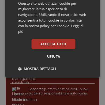
15 Maggio 2018
Valle D’Aosta
Oncodermatologia
Questo sito web utilizza i cookie per
© Riproduzione riservata
migliorare la tua esperienza di
Veneto
Oncoematologia
navigazione. Utilizzando il nostro sito web
acconsenti a tutti i cookie in conformità
Oncologia & Nutrizione
Ultime analisi e review da QS Pro
con la nostra policy per i cookie.
Leggi di
Gold
più
Psoriasi & pelle
Cloud sanitario: infrastrutture,
ACCETTA TUTTI
compliance, GDPR e Risk management
Quotidiano Cardiologia
RIFIUTA
Quotidiano Chirurgia
Gestione dell'Ipertensione resistente:
MOSTRA DETTAGLI
dalle Linee Guida alle terapie innovative
Quotidiano Oncologia
Necessari
Statistici
Marketing
Quotidiano Pediatria
Leadership Infermieristica 2026: nuovi
modelli di responsabilità e autonomia
Rene & patologie urogenitali