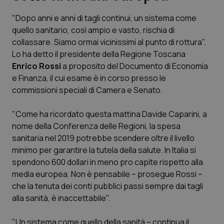
"Dopo anni e anni di tagli continui, un sistema come
Scienza e Farmaci
quello sanitario, così ampio e vasto, rischia di
collassare. Siamo ormai vicinissimi al punto di rottura".
Studi e Analisi
Lo ha detto il presidente della Regione Toscana
Enrico Rossi
a proposito del Documento di Economia
Lettere al direttore
e Finanza, il cui esame è in corso presso le
commissioni speciali di Camera e Senato.
Edizioni Regionali
"Come ha ricordato questa mattina Davide Caparini, a
nome della Conferenza delle Regioni, la spesa
QS Pro
sanitaria nel 2019 potrebbe scendere oltre il livello
minimo per garantire la tutela della salute. In Italia si
Professionisti Sanitari.AI
spendono 600 dollari in meno pro capite rispetto alla
media europea. Non è pensabile – prosegue Rossi –
Abruzzo
QS Pro Gold
che la tenuta dei conti pubblici passi sempre dai tagli
alla sanità, è inaccettabile".
QS Club
Newsletter
Basilicata
Artrite & artrosi
"Un sistema come quello della sanità – continua il