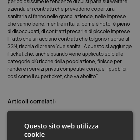
pericolosissime le tendenze di cui si parla sul welfare
aziendale: i contratti che prevedono copertura
Piemonte
HIV
sanitaria si fanno nelle grandi aziende, nelle imprese
che vanno bene, mentre in Italia, come è noto, è pieno
Provincia Autonoma di Bolzano
Infezioni & Febbre
di disoccupati, di contratti precari e di piccole imprese.
Il fatto che si facciano contratti che tolgono risorse al
Provincia Autonoma di Trento
Ipertensione & Scompenso
SSN, rischia di creare 'due sanità'. A questo si aggiunge
il ticket che, anche quando viene applicato solo alle
Puglia
Malattie rare
categorie più ricche della popolazione, finisce per
rendere i servizi privati competitivi con quelli pubblici;
Sardegna
Malattia di Crohn & Rettocolite Ulcerosa
così come il superticket, che va abolito".
Sicilia
Neuroscienze & patologie neurodegenerative
Articoli correlati:
Toscana
Obesità
Def. Caparini (Regioni): “Con taglio di 1 mld per
pagare il contratto a rischio Lea, turnover,
Umbria
Oftalmologia
Questo sito web utilizza
farmaci salvavita e eliminazione superticket”
cookie