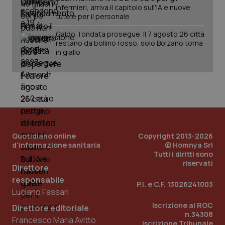
2 gior
infermieri, arriva il capitolo sull'IA e nuove
tutele per il personale
Caldo, l’ondata prosegue. Il 7 agosto 26 città
restano da bollino rosso, solo Bolzano torna
_ga
1 anno
Google LLC
in giallo
mes
.quotidianosanita.it
Quotidiano online
Copyright 2013-2026
d'informazione sanitaria
© Homnya Srl
Tutti i diritti sono
riservati
Direttore
responsabile
P.I. e C.F. 13026241003
Luciano Fassari
Iscrizione al ROC
Direttore editoriale
n.34308
Francesco Maria Avitto
Iscrizione Tribunale