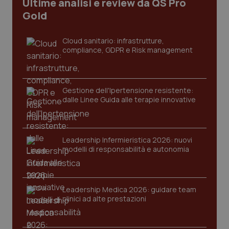
Ultime analisi e review da QS Pro
CookieScriptConsent
5 mesi
CookieScript
Gold
settim
www.quotidianosanita.it
Cloud sanitario: infrastrutture,
compliance, GDPR e Risk management
Gestione dell'Ipertensione resistente:
dalle Linee Guida alle terapie innovative
tracking-sites-ironfish-
www.quotidianosanita.it
4
Leadership Infermieristica 2026: nuovi
tracking-enable
settim
modelli di responsabilità e autonomia
2 gior
Leadership Medica 2026: guidare team
tracking-sites-ironfish-
www.quotidianosanita.it
4
clinici ad alte prestazioni
session-id
settim
2 gior