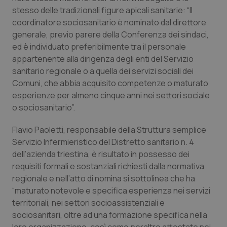
stesso delle tradizionali figure apicali sanitarie: “Il
Piemonte
HIV
coordinatore sociosanitario è nominato dal direttore
generale, previo parere della Conferenza dei sindaci,
Provincia Autonoma di Bolzano
Infezioni & Febbre
ed è individuato preferibilmente tra il personale
appartenente alla dirigenza degli enti del Servizio
Provincia Autonoma di Trento
Ipertensione & Scompenso
sanitario regionale o a quella dei servizi sociali dei
Comuni, che abbia acquisito competenze o maturato
esperienze per almeno cinque anni nei settori sociale
Puglia
Malattie rare
o sociosanitario”.
Sardegna
Malattia di Crohn & Rettocolite Ulcerosa
Flavio Paoletti, responsabile della Struttura semplice
Servizio Infermieristico del Distretto sanitario n. 4
Sicilia
Neuroscienze & patologie neurodegenerative
dell’azienda triestina, è risultato in possesso dei
requisiti formali e sostanziali richiesti dalla normativa
Toscana
Obesità
regionale e nell’atto di nomina si sottolinea che ha
“maturato notevole e specifica esperienza nei servizi
Umbria
Oftalmologia
territoriali, nei settori socioassistenziali e
sociosanitari, oltre ad una formazione specifica nella