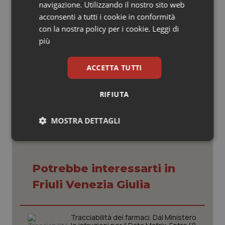
infermieristica e certifica nei fatti l’evoluzione della
navigazione. Utilizzando il nostro sito web
professione che raggiunge così le vette non solo nel
acconsenti a tutti i cookie in conformità
settore dell’assistenza, ma anche del management
con la nostra policy per i cookie.
Leggi di
sociosanitario.
più
ACCETTA TUTTI
23 Luglio 2015
© Riproduzione riservata
RIFIUTA
MOSTRA DETTAGLI
Necessari
Statistici
Marketing
Potrebbe interessarti in
Friuli Venezia Giulia
Necessari
Statistici
Marketing
Tracciabilità dei farmaci. Dal Ministero