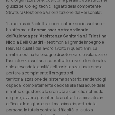
loro organizzazione, così come peraltro attestato nei
Valle D’Aosta
Oncodermatologia
giudizi dei Collegi tecnici, agli atti della competente
Struttura Gestione e Valorizzazione del Personale”.
Veneto
Oncoematologia
“La nomina di Paoletti a coordinatore sociosanitario –
Oncologia & Nutrizione
ha affermato i
l commissario straordinario
dell’Azienda per l'Assistenza Sanitaria n.1 Triestina,
Psoriasi & pelle
Nicola Delli Quadri
– testimonia il grande impegno e
l’elevata qualità del lavoro svolto in questi anni. La
Quotidiano Cardiologia
sanità triestina ha bisogno di potenziare e valorizzare
l’assistenza sanitaria, soprattutto a livello territoriale:
solo elevando la qualità dell’assistenza riusciremo a
Quotidiano Chirurgia
portare a compimento il progetto di
territorializzazione del sistema sanitario, rendendo gli
Quotidiano Oncologia
ospedali completamente dedicati alle fasi acute delle
malattie e gestendo le cronicità a domicilio nel modo
Quotidiano Pediatria
migliore, ovvero garantendo ai cittadini ammalati e in
difficoltà le migliori cure, il massimo rispetto della
Rene & patologie urogenitali
persona, la tutela contro le difficoltà, e l’aiuto a