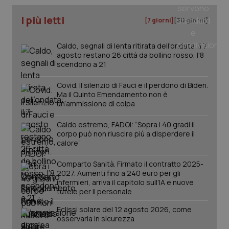
I più letti
[7 giorni]
[30 giorni]
Caldo, segnali di lenta ritirata dell'ondata: il 7
PHPSESSID
Sessio
PHP.net
agosto restano 26 città da bollino rosso, l'8
www.quotidianosanita.it
scendono a 21
Covid. Il silenzio di Fauci e il perdono di Biden.
Ma il Quinto Emendamento non è
un’ammissione di colpa
Caldo estremo, FADOI: “Sopra i 40 gradi il
corpo può non riuscire più a disperdere il
calore”
Comparto Sanità. Firmato il contratto 2025-
2027. Aumenti fino a 240 euro per gli
infermieri, arriva il capitolo sull'IA e nuove
tutele per il personale
Eclissi solare del 12 agosto 2026, come
osservarla in sicurezza