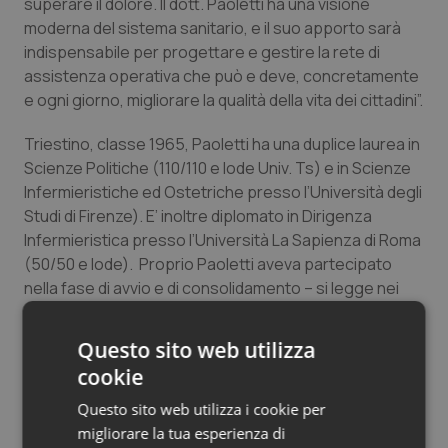
superare il dolore. Il dott. Paoletti ha una visione
Salute orale & impianti
moderna del sistema sanitario, e il suo apporto sarà
indispensabile per progettare e gestire la rete di
Sangue & coagulazione
assistenza operativa che può e deve, concretamente
e ogni giorno, migliorare la qualità della vita dei cittadini”.
Tiroide
Triestino, classe 1965, Paoletti ha una duplice laurea in
Scienze Politiche (110/110 e lode Univ. Ts) e in Scienze
Tumore al seno
Infermieristiche ed Ostetriche presso l’Università degli
Studi di Firenze). E’ inoltre diplomato in Dirigenza
Tumore ovarico
Infermieristica presso l’Università La Sapienza di Roma
(50/50 e lode). Proprio Paoletti aveva partecipato
Tumori del Polmone & Testa Collo
nella fase di avvio e di consolidamento – si legge nei
documenti di nomina – “allo sviluppo dell’attività dei
Tumori gastrointestinali
distretti, fornendo un concreto apporto funzionale e
Questo sito web utilizza
organizzativo per l’attuale raggiungimento dei livelli di
cookie
efficacia dimostrati da dette articolazioni aziendali”. La
Ulcera & Reflusso
nomina non è solo un riconoscimento alla persona, ma
Questo sito web utilizza i cookie per
testimonia la crescita professionale della categoria
migliorare la tua esperienza di
Vaccini