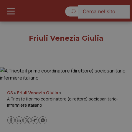
Venerdì 7 Agosto 2026
Friuli Venezia Giulia
Friuli Venezia Giulia
Cronache
QS
»
Friuli Venezia Giulia
»
A Trieste il primo coordinatore (direttore) sociosanitario-
Governo e Parlamento
infermiere italiano
Regioni e Asl
Lavoro e Professioni