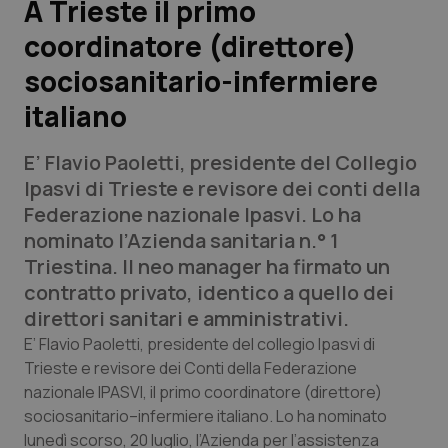
A Trieste il primo
coordinatore (direttore)
Scienza e Farmaci
sociosanitario-infermiere
Studi e Analisi
italiano
Lettere al direttore
E’ Flavio Paoletti, presidente del Collegio
Ipasvi di Trieste e revisore dei conti della
Edizioni Regionali
Federazione nazionale Ipasvi. Lo ha
nominato l’Azienda sanitaria n.° 1
QS Pro
Triestina. Il neo manager ha firmato un
contratto privato, identico a quello dei
Professionisti Sanitari.AI
direttori sanitari e amministrativi.
E’ Flavio Paoletti, presidente del collegio Ipasvi di
Abruzzo
QS Pro Gold
Trieste e revisore dei Conti della Federazione
nazionale IPASVI, il primo coordinatore (direttore)
QS Club
Newsletter
Basilicata
Artrite & artrosi
sociosanitario–infermiere italiano. Lo ha nominato
lunedì scorso, 20 luglio, l’Azienda per l’assistenza