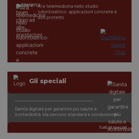
AI e telemedicina nello studio
odontoiatrico: applicazioni concrete e
_ga
1 anno
Google LLC
uso protetto
mes
.quotidianosanita.it
Gli speciali
Sanità digitale per garantire più salute e
sostenibilità. Ma servono standard e condivisione
Tutti gli speciali