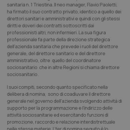
Calabria
Asma & BPCO
sanitaria n. 1 Triestina. Il neo manager, Flavio Paoletti,
ha firmato il suo contratto privato, identico a quello dei
direttori sanitari e amministrativi e quindi con gli stessi
Campania
Car-T
diritti e doveri dei contratti sottoscritti dai
professionisti altri, non infermieri. La sua figura
Emilia-Romagna
Colesterolo & coronaropatie
professionale fa parte della direzione strategica
dell’azienda sanitaria che prevede i ruoli del direttore
Friuli Venezia Giulia
Dermatite Atopica
generale, del direttore sanitario e del direttore
amministrativo, oltre quello del coordinatore
Lazio
Diabete & glucometri
sociosanitario che in altre Regioni si chiama direttore
sociosanitario.
Liguria
Disturbi dell’umore
I suoi compiti, secondo quanto specificato nella
delibera di nomina, sono di coadiuvare il direttore
Lombardia
Dolore
generale nel governo dell'azienda svolgendo attività di
supporto per la programmazione e l'indirizzo delle
Marche
Donna & Salute
attività sociosanitarie ed esercitando funzioni di
promozione, raccordo e relazione interdistrettuale
Molise
Epatiti
nelle stesse materie. L’ter di nomina seguito è lo