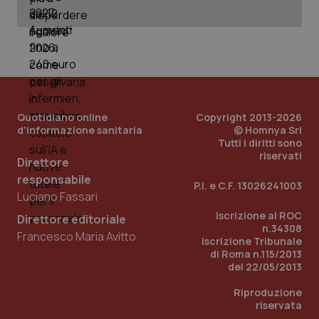
_ga_KM60CM4NPH
.quotidianosanita.it
1 anno
mes
Quotidiano online
Copyright 2013-2026
d'informazione sanitaria
© Homnya Srl
Tutti i diritti sono
Fornitore
/
Nome
Scadenza
Descrizion
riservati
Dominio
Direttore
Nome
Fornitore
/
Dominio
Scadenza
Des
responsabile
_ga_0VMQEQKQ1N
.quotidianosanita.it
1 anno 1
Questo
P.I. e C.F. 13026241003
mese
cookie
VISITOR_INFO1_LIVE
5 mesi 4
Que
Google LLC
Luciano Fassari
viene
settimane
imp
.youtube.com
utilizzato
You
Iscrizione al ROC
Direttore editoriale
da Google
ten
n.34308
Analytics
pre
Francesco Maria Avitto
Iscrizione Tribunale
per
del
mantener
vid
di Roma n.115/2013
lo stato
inco
del 22/05/2013
della
può
sessione.
det
Riproduzione
vis
web
riservata
uti