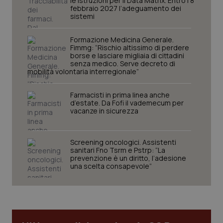
le istruzioni per il Data Matrix. Entro l’8
I cookie necessari contribuiscono a rendere fruibile il
febbraio 2027 l’adeguamento dei
sito web abilitandone funzionalità di base quali la
sistemi
navigazione sulle pagine e l'accesso alle aree
protette del sito. Il sito web non è in grado di
funzionare correttamente senza questi cookie.
Formazione Medicina Generale.
Fimmg: “Rischio altissimo di perdere
Nome
Fornitore
/
Dominio
Scaden
borse e lasciare migliaia di cittadini
senza medico. Serve decreto di
VISITOR_PRIVACY_METADATA
5 mesi
YouTube
mobilità volontaria interregionale”
settim
.youtube.com
Farmacisti in prima linea anche
d’estate. Da Fofi il vademecum per
vacanze in sicurezza
Screening oncologici. Assistenti
sanitari Fno Tsrm e Pstrp: “La
prevenzione è un diritto, l’adesione
una scelta consapevole”