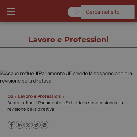
Venerdì 7 Agosto 2026
Lavoro e Professioni
Lavoro e Professioni
Cronache
QS
»
Lavoro e Professioni
»
Acque reflue. Il Parlamento UE chiede la sospensione e la
Governo e Parlamento
revisione della direttiva
Regioni e Asl
Lavoro e Professioni