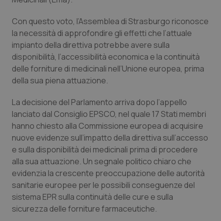
Calabria
Asma & BPCO
Con questo voto, l’Assemblea di Strasburgo riconosce
Campania
Car-T
la necessità di approfondire gli effetti che l’attuale
impianto della direttiva potrebbe avere sulla
disponibilità, l’accessibilità economica e la continuità
Emilia-Romagna
Colesterolo & coronaropatie
delle forniture di medicinali nell’Unione europea, prima
della sua piena attuazione.
Friuli Venezia Giulia
Dermatite Atopica
La decisione del Parlamento arriva dopo l’appello
Lazio
Diabete & glucometri
lanciato dal Consiglio EPSCO, nel quale 17 Stati membri
hanno chiesto alla Commissione europea di acquisire
Liguria
Disturbi dell’umore
nuove evidenze sull’impatto della direttiva sull’accesso
e sulla disponibilità dei medicinali prima di procedere
Lombardia
Dolore
alla sua attuazione. Un segnale politico chiaro che
evidenzia la crescente preoccupazione delle autorità
sanitarie europee per le possibili conseguenze del
Marche
Donna & Salute
sistema EPR sulla continuità delle cure e sulla
sicurezza delle forniture farmaceutiche.
Molise
Epatiti