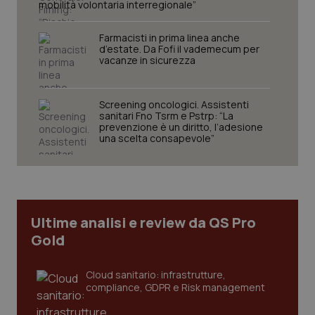
mobilità volontaria interregionale”
Farmacisti in prima linea anche
d’estate. Da Fofi il vademecum per
vacanze in sicurezza
Screening oncologici. Assistenti
sanitari Fno Tsrm e Pstrp: “La
prevenzione è un diritto, l’adesione
una scelta consapevole”
tracking-sites-ironfish-
www.quotidianosanita.it
4
tracking-enable
settim
2 gior
tracking-sites-ironfish-
www.quotidianosanita.it
4
Ultime analisi e review da QS Pro
session-id
settim
Gold
2 gior
Cloud sanitario: infrastrutture,
compliance, GDPR e Risk management
_ga
1 anno
Google LLC
mes
.quotidianosanita.it