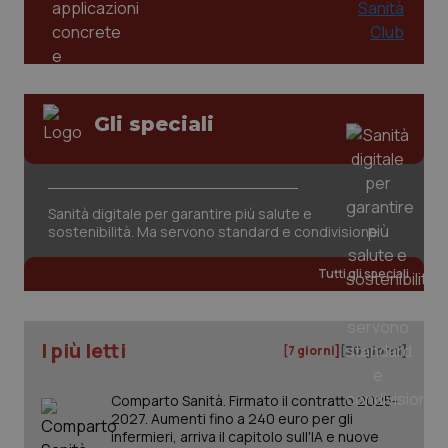
PHPSESSID
Sessio
PHP.net
www.quotidianosanita.it
Gli speciali
Sanità digitale per garantire più salute e
sostenibilità. Ma servono standard e condivisione
Tutti gli speciali
I più letti
[7 giorni]
[30 giorni]
_ga_KM60CM4NPH
.quotidianosanita.it
1 anno
Comparto Sanità. Firmato il contratto 2025-
mes
2027. Aumenti fino a 240 euro per gli
infermieri, arriva il capitolo sull'IA e nuove