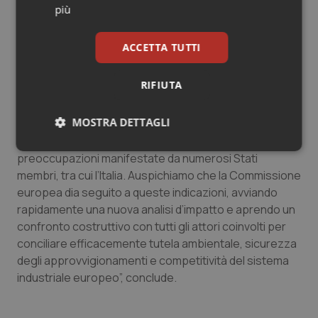
scientifiche e su un’equa ripartizione delle
più
responsabilità e dei costi. Diversamente, si rischia di
introdurre oneri sproporzionati che
ACCETTA TUTTI
comprometterebbero la sostenibilità della produzione
farmaceutica in Europa, con effetti negativi sugli
RIFIUTA
investimenti, sull’innovazione e, come riconosciuto
dallo stesso Parlamento, sulla disponibilità dei
MOSTRA DETTAGLI
medicinali per i pazienti”, rileva Cattani. La posizione
espressa oggi “va nella direzione giusta e recepisce le
Necessari
Statistici
Marketing
preoccupazioni manifestate da numerosi Stati
membri, tra cui l’Italia. Auspichiamo che la Commissione
europea dia seguito a queste indicazioni, avviando
rapidamente una nuova analisi d’impatto e aprendo un
confronto costruttivo con tutti gli attori coinvolti per
conciliare efficacemente tutela ambientale, sicurezza
Necessari
Statistici
Marketing
degli approvvigionamenti e competitività del sistema
industriale europeo”, conclude.
I cookie necessari contribuiscono a rendere fruibile il
sito web abilitandone funzionalità di base quali la
navigazione sulle pagine e l'accesso alle aree
protette del sito. Il sito web non è in grado di