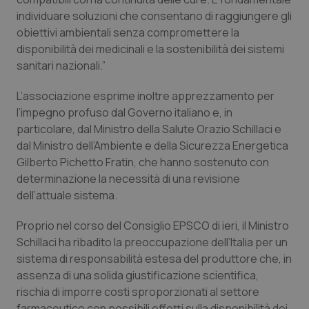
Valle D’Aosta
Oncodermatologia
individuare soluzioni che consentano di raggiungere gli
obiettivi ambientali senza compromettere la
Veneto
Oncoematologia
disponibilità dei medicinali e la sostenibilità dei sistemi
sanitari nazionali.”
Oncologia & Nutrizione
L’associazione esprime inoltre apprezzamento per
Psoriasi & pelle
l’impegno profuso dal Governo italiano e, in
particolare, dal Ministro della Salute Orazio Schillaci e
Quotidiano Cardiologia
dal Ministro dell’Ambiente e della Sicurezza Energetica
Gilberto Pichetto Fratin, che hanno sostenuto con
determinazione la necessità di una revisione
Quotidiano Chirurgia
dell’attuale sistema.
Quotidiano Oncologia
Proprio nel corso del Consiglio EPSCO di ieri, il Ministro
Schillaci ha ribadito la preoccupazione dell’Italia per un
Quotidiano Pediatria
sistema di responsabilità estesa del produttore che, in
assenza di una solida giustificazione scientifica,
Rene & patologie urogenitali
rischia di imporre costi sproporzionati al settore
farmaceutico con possibili effetti sulla disponibilità dei