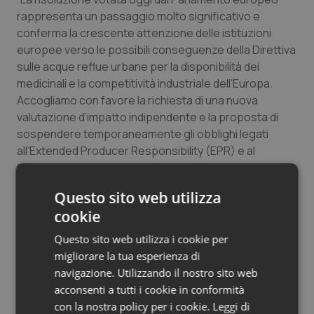
rappresenta un passaggio molto significativo e
conferma la crescente attenzione delle istituzioni
europee verso le possibili conseguenze della Direttiva
sulle acque reflue urbane per la disponibilità dei
medicinali e la competitività industriale dell’Europa.
Accogliamo con favore la richiesta di una nuova
valutazione d’impatto indipendente e la proposta di
sospendere temporaneamente gli obblighi legati
all’Extended Producer Responsibility (EPR) e al
trattamento quaternario fino a quando non saranno
disponibili dati completi e trasparenti. E ringraziamo i
Questo sito web utilizza
rappresentanti italiani al Parlamento europeo che
cookie
hanno contribuito a questa decisione”. Lo dichiara il
Presidente di Farmindustria,
Marcello Cattani
. “La
Questo sito web utilizza i cookie per
tutela dell’ambiente è un obiettivo che condividiamo
migliorare la tua esperienza di
pienamente e sul quale l’industria farmaceutica è
navigazione. Utilizzando il nostro sito web
impegnata da anni. Tuttavia, è essenziale che le
acconsenti a tutti i cookie in conformità
misure adottate siano fondate su solide evidenze
con la nostra policy per i cookie.
Leggi di