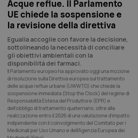
Acque reflue. Il Parlamento
UE chiede la sospensione e
Scienza e Farmaci
la revisione della direttiva
Studi e Analisi
Egualia accoglie con favore la decisione,
Lettere al direttore
sottolineando la necessità di conciliare
gli obiettivi ambientali con la
Edizioni Regionali
disponibilità dei farmaci.
Il Parlamento europeo ha approvato oggi una mozione
QS Pro
di risoluzione sulla Direttiva europea sul trattamento
delle acque reflue urbane (UWWTD) che chiede la
sospensione immediata (Stop the Clock) del regime di
Professionisti Sanitari.AI
Responsabilità Estesa del Produttore (EPR) e
dell’obbligo di trattamento quaternario, oltre alla
Abruzzo
QS Pro Gold
realizzazione entro il 2026 di una valutazione d’impatto
indipendente con il coinvolgimento del Comitato per i
QS Club
Newsletter
Basilicata
Artrite & artrosi
Medicinali per Uso Umano e dell’Agenzia Europea dei
Medicinali (Ema).