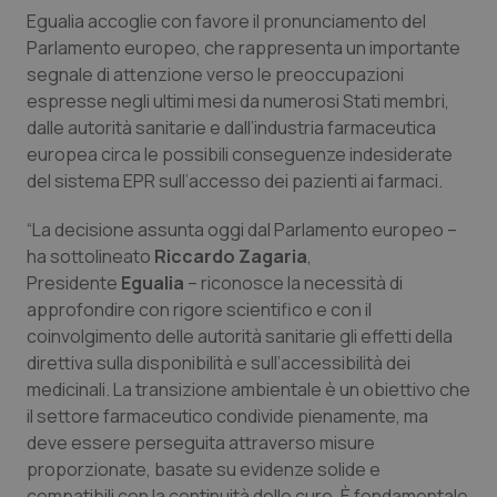
Egualia accoglie con favore il pronunciamento del
Piemonte
HIV
Parlamento europeo, che rappresenta un importante
segnale di attenzione verso le preoccupazioni
Provincia Autonoma di Bolzano
Infezioni & Febbre
espresse negli ultimi mesi da numerosi Stati membri,
dalle autorità sanitarie e dall’industria farmaceutica
Provincia Autonoma di Trento
Ipertensione & Scompenso
europea circa le possibili conseguenze indesiderate
del sistema EPR sull’accesso dei pazienti ai farmaci.
Puglia
Malattie rare
“La decisione assunta oggi dal Parlamento europeo –
ha sottolineato
Riccardo Zagaria
,
Sardegna
Malattia di Crohn & Rettocolite Ulcerosa
Presidente
Egualia
– riconosce la necessità di
approfondire con rigore scientifico e con il
Sicilia
Neuroscienze & patologie neurodegenerative
coinvolgimento delle autorità sanitarie gli effetti della
direttiva sulla disponibilità e sull’accessibilità dei
Toscana
Obesità
medicinali. La transizione ambientale è un obiettivo che
il settore farmaceutico condivide pienamente, ma
Umbria
Oftalmologia
deve essere perseguita attraverso misure
proporzionate, basate su evidenze solide e
compatibili con la continuità delle cure. È fondamentale