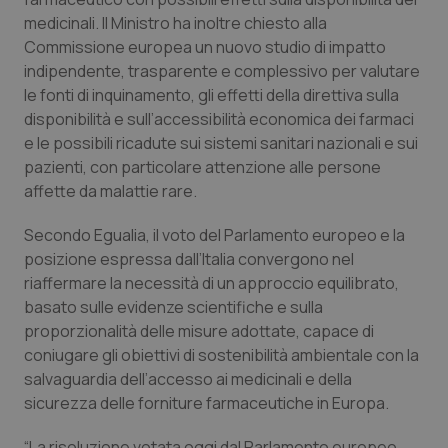
Salute orale & impianti
medicinali. Il Ministro ha inoltre chiesto alla
Commissione europea un nuovo studio di impatto
indipendente, trasparente e complessivo per valutare
Sangue & coagulazione
le fonti di inquinamento, gli effetti della direttiva sulla
disponibilità e sull’accessibilità economica dei farmaci
Tiroide
e le possibili ricadute sui sistemi sanitari nazionali e sui
pazienti, con particolare attenzione alle persone
Tumore al seno
affette da malattie rare.
Tumore ovarico
Secondo Egualia, il voto del Parlamento europeo e la
posizione espressa dall’Italia convergono nel
Tumori del Polmone & Testa Collo
riaffermare la necessità di un approccio equilibrato,
basato sulle evidenze scientifiche e sulla
proporzionalità delle misure adottate, capace di
Tumori gastrointestinali
coniugare gli obiettivi di sostenibilità ambientale con la
salvaguardia dell’accesso ai medicinali e della
Ulcera & Reflusso
sicurezza delle forniture farmaceutiche in Europa.
Vaccini
“La risoluzione votata oggi dal Parlamento europeo