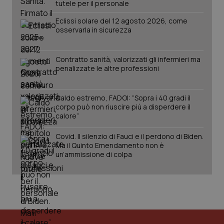
tutele per il personale
Eclissi solare del 12 agosto 2026, come
osservarla in sicurezza
Contratto sanità, valorizzati gli infermieri ma
penalizzate le altre professioni
Fornitore
/
Nome
Scadenza
Descrizion
Dominio
Nome
Fornitore
/
Dominio
Scadenza
Des
_ga_0VMQEQKQ1N
.quotidianosanita.it
1 anno 1
Questo
Caldo estremo, FADOI: “Sopra i 40 gradi il
mese
cookie
VISITOR_INFO1_LIVE
5 mesi 4
Que
Google LLC
corpo può non riuscire più a disperdere il
viene
settimane
imp
.youtube.com
utilizzato
You
calore”
da Google
ten
Analytics
pre
per
del
Covid. Il silenzio di Fauci e il perdono di Biden.
mantener
vid
Ma il Quinto Emendamento non è
lo stato
inco
un’ammissione di colpa
della
può
sessione.
det
vis
web
uti
nuo
ver
dell
You