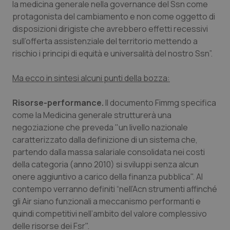
la medicina generale nella governance del Ssn come
protagonista del cambiamento e non come oggetto di
Piemonte
HIV
disposizioni dirigiste che avrebbero effetti recessivi
sull’offerta assistenziale del territorio mettendo a
Provincia Autonoma di Bolzano
Infezioni & Febbre
rischio i principi di equità e universalità del nostro Ssn”.
Provincia Autonoma di Trento
Ipertensione & Scompenso
Ma ecco in sintesi alcuni punti della bozza:
Puglia
Malattie rare
Risorse-performance.
Il documento Fimmg specifica
come la Medicina generale strutturerà una
Sardegna
Malattia di Crohn & Rettocolite Ulcerosa
negoziazione che preveda "un livello nazionale
caratterizzato dalla definizione di un sistema che,
Sicilia
Neuroscienze & patologie neurodegenerative
partendo dalla massa salariale consolidata nei costi
della categoria (anno 2010) si sviluppi senza alcun
onere aggiuntivo a carico della finanza pubblica". Al
Toscana
Obesità
contempo verranno definiti “nell’Acn strumenti affinché
gli Air siano funzionali a meccanismo performanti e
Umbria
Oftalmologia
quindi competitivi nell’ambito del valore complessivo
delle risorse dei Fsr".