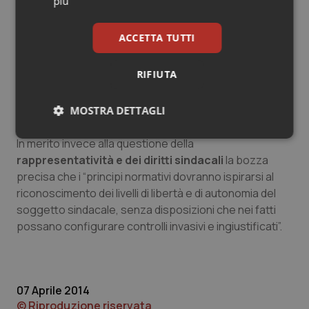
più
generale”.
ACCETTA TUTTI
Per quanto riguarda il
sistema sanzionatorio
nella
bozza si legge come si dovranno “prevedere
RIFIUTA
meccanismi di penalizzazione e sanzionamento che
riguardino entrambe le parti” perché tutto ciò che non
va non può essere imputato “solo alla parte medica”.
MOSTRA DETTAGLI
Necessari
Statistici
Marketing
In merito invece alla questione della
rappresentatività e dei diritti sindacali
la bozza
precisa che i “principi normativi dovranno ispirarsi al
riconoscimento dei livelli di libertà e di autonomia del
soggetto sindacale, senza disposizioni che nei fatti
possano configurare controlli invasivi e ingiustificati”.
Necessari
Statistici
Marketing
I cookie necessari contribuiscono a rendere fruibile il
sito web abilitandone funzionalità di base quali la
navigazione sulle pagine e l'accesso alle aree
07 Aprile 2014
protette del sito. Il sito web non è in grado di
© Riproduzione riservata
funzionare correttamente senza questi cookie.