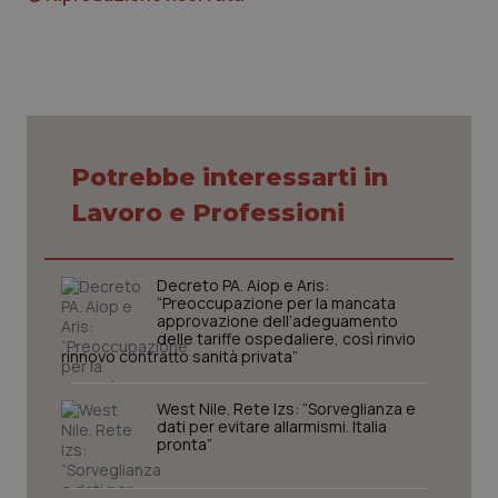
Nome
Fornitore
/
Dominio
Scaden
VISITOR_PRIVACY_METADATA
5 mesi
YouTube
settim
.youtube.com
Potrebbe interessarti in
Lavoro e Professioni
Decreto PA. Aiop e Aris:
“Preoccupazione per la mancata
approvazione dell’adeguamento
delle tariffe ospedaliere, così rinvio
rinnovo contratto sanità privata”
West Nile. Rete Izs: “Sorveglianza e
CookieScriptConsent
5 mesi
CookieScript
dati per evitare allarmismi. Italia
settim
www.quotidianosanita.it
pronta”