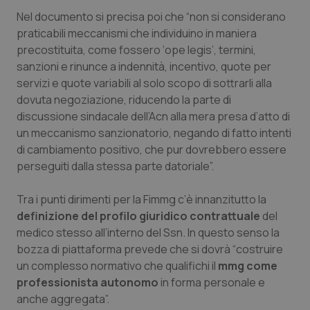
Salute orale & impianti
Nel documento si precisa poi che “non si considerano
praticabili meccanismi che individuino in maniera
precostituita, come fossero ‘ope legis’, termini,
Sangue & coagulazione
sanzioni e rinunce a indennità, incentivo, quote per
servizi e quote variabili al solo scopo di sottrarli alla
Tiroide
dovuta negoziazione, riducendo la parte di
discussione sindacale dell’Acn alla mera presa d’atto di
Tumore al seno
un meccanismo sanzionatorio, negando di fatto intenti
di cambiamento positivo, che pur dovrebbero essere
Tumore ovarico
perseguiti dalla stessa parte datoriale”.
Tumori del Polmone & Testa Collo
Tra i punti dirimenti per la Fimmg c’è innanzitutto la
definizione del profilo giuridico contrattuale
del
Tumori gastrointestinali
medico stesso all’interno del Ssn. In questo senso la
bozza di piattaforma prevede che si dovrà “costruire
un complesso normativo che qualifichi il
mmg come
Ulcera & Reflusso
professionista autonomo
in forma personale e
anche aggregata”.
Vaccini