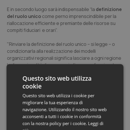
E in secondo luogo sarà indispensabile “la
definizione
del ruolo unico
come perno imprenscindibile per la
riallocazione efficiente e premiante delle risorse su
compiti fiduciari e orari”.
"Rinviare la definizione del ruolo unico – si legge – o
condizionarla alla realizzazione dei modelli
organizzativi regionali significa lasciare a ogni regione
la discrezionalità di una propria figura professionale,
non più ricollocabile in un quadro unico nazionale”.
Questo sito web utilizza
cookie
Per quanto riguarda invece il
processo di
negoziazione
nel documento Fimmg si legge come
Questo sito web utilizza i cookie per
”considerate le specificità attribuite dalla Legge
migliorare la tua esperienza di
189/2012 all’area della MG la Fimmg condiziona la
navigazione. Utilizzando il nostro sito web
propria partecipazione al tavolo negoziale su un
acconsenti a tutti i cookie in conformità
tavolo separato da quello delle altre organizzazioni
con la nostra policy per i cookie.
Leggi di
sindacali rappresentative dell’area della medicina