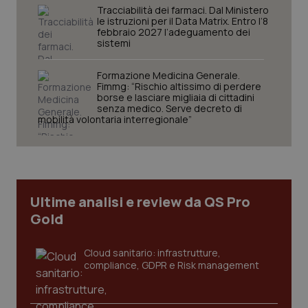
Tracciabilità dei farmaci. Dal Ministero
le istruzioni per il Data Matrix. Entro l’8
febbraio 2027 l’adeguamento dei
sistemi
Formazione Medicina Generale.
Fimmg: “Rischio altissimo di perdere
borse e lasciare migliaia di cittadini
senza medico. Serve decreto di
mobilità volontaria interregionale”
tracking-sites-ironfish-
www.quotidianosanita.it
4
tracking-enable
settim
2 gior
Ultime analisi e review da QS Pro
tracking-sites-ironfish-
www.quotidianosanita.it
4
session-id
settim
Gold
2 gior
Cloud sanitario: infrastrutture,
compliance, GDPR e Risk management
_ga
1 anno
Google LLC
mes
.quotidianosanita.it