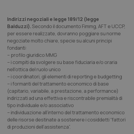
Valle D’Aosta
Oncodermatologia
Veneto
Oncoematologia
Indirizzi negoziali e legge 189/12 (legge
Balduzzi).
Secondo il documento Fimmg, AFT e UCCP,
Oncologia & Nutrizione
per essere realizzate, dovranno poggiare su norme
negoziate molto chiare, specie su alcuni principi
Psoriasi & pelle
fondanti:
– profilo giuridico MMG
– i compiti da svolgere su base fiduciaria e/o oraria
Quotidiano Cardiologia
nell’ottica del ruolo unico
– i coordinatori, gli elementi di reporting e budgetting
Quotidiano Chirurgia
– i formanti del trattamento economico di base
(capitario, variabile, a prestazione, a performance)
Quotidiano Oncologia
indirizzati ad una effettiva e riscontrabile premialità di
tipo individuale e/o associativo
Quotidiano Pediatria
– individuazione all’interno del trattamento economico
delle risorse destinate a sostenere i cosiddetti “fattori
Rene & patologie urogenitali
di produzioni dell’assistenza”.