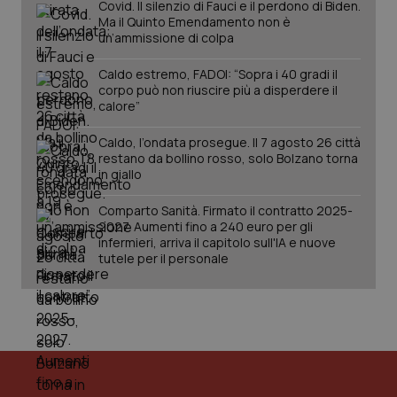
Covid. Il silenzio di Fauci e il perdono di Biden.
Ma il Quinto Emendamento non è
un’ammissione di colpa
Caldo estremo, FADOI: “Sopra i 40 gradi il
corpo può non riuscire più a disperdere il
calore”
Fornitore
/
Nome
Scadenza
Descrizion
Dominio
Caldo, l’ondata prosegue. Il 7 agosto 26 città
Nome
Fornitore
/
Dominio
Scadenza
Des
_ga_0VMQEQKQ1N
.quotidianosanita.it
1 anno 1
Questo
restano da bollino rosso, solo Bolzano torna
mese
cookie
VISITOR_INFO1_LIVE
5 mesi 4
Que
Google LLC
in giallo
viene
settimane
imp
.youtube.com
utilizzato
You
da Google
ten
Comparto Sanità. Firmato il contratto 2025-
Analytics
pre
2027. Aumenti fino a 240 euro per gli
per
del
mantener
infermieri, arriva il capitolo sull'IA e nuove
vid
lo stato
inco
tutele per il personale
della
può
sessione.
det
vis
web
uti
nuo
ver
dell
You
__Secure-YNID
.youtube.com
5 mesi 4
Que