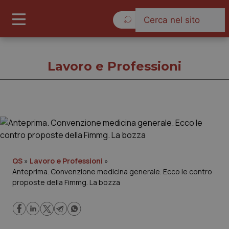
Domenica 9 Agosto 2026
Lavoro e Professioni
Lavoro e Professioni
Cronache
QS
»
Lavoro e Professioni
»
Anteprima. Convenzione medicina generale. Ecco le contro
Governo e Parlamento
proposte della Fimmg. La bozza
Regioni e Asl
Lavoro e Professioni