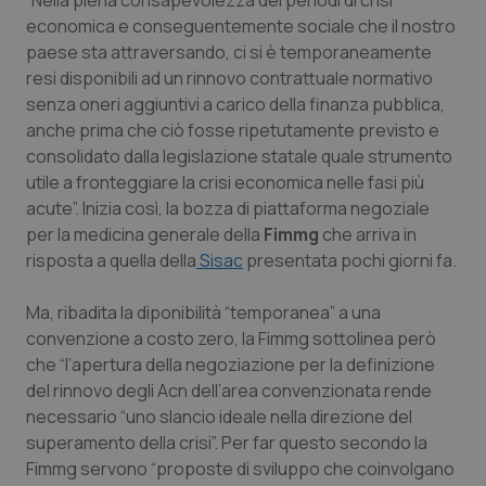
“Nella piena consapevolezza del periodi di crisi
Calabria
Asma & BPCO
economica e conseguentemente sociale che il nostro
paese sta attraversando, ci si è temporaneamente
Campania
Car-T
resi disponibili ad un rinnovo contrattuale normativo
senza oneri aggiuntivi a carico della finanza pubblica,
Emilia-Romagna
Colesterolo & coronaropatie
anche prima che ciò fosse ripetutamente previsto e
consolidato dalla legislazione statale quale strumento
utile a fronteggiare la crisi economica nelle fasi più
Friuli Venezia Giulia
Dermatite Atopica
acute”. Inizia così, la bozza di piattaforma negoziale
per la medicina generale della
Fimmg
che arriva in
Lazio
Diabete & glucometri
risposta a quella della
Sisac
presentata pochi giorni fa.
Liguria
Disturbi dell’umore
Ma, ribadita la diponibilità “temporanea” a una
convenzione a costo zero, la Fimmg sottolinea però
Lombardia
Dolore
che “l’apertura della negoziazione per la definizione
del rinnovo degli Acn dell’area convenzionata rende
Marche
Donna & Salute
necessario “uno slancio ideale nella direzione del
superamento della crisi”. Per far questo secondo la
Molise
Epatiti
Fimmg servono “proposte di sviluppo che coinvolgano