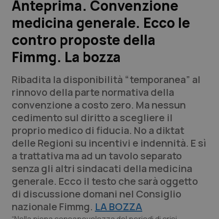
Anteprima. Convenzione
medicina generale. Ecco le
Scienza e Farmaci
contro proposte della
Studi e Analisi
Fimmg. La bozza
Lettere al direttore
Ribadita la disponibilità “temporanea” al
rinnovo della parte normativa della
Edizioni Regionali
convenzione a costo zero. Ma nessun
cedimento sul diritto a scegliere il
QS Pro
proprio medico di fiducia. No a diktat
delle Regioni su incentivi e indennità. E sì
Professionisti Sanitari.AI
a trattativa ma ad un tavolo separato
senza gli altri sindacati della medicina
Abruzzo
QS Pro Gold
generale. Ecco il testo che sarà oggetto
di discussione domani nel Consiglio
QS Club
Newsletter
Basilicata
Artrite & artrosi
nazionale Fimmg.
LA BOZZA