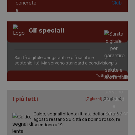
PHPSESSID
Sessio
PHP.net
www.quotidianosanita.it
Gli speciali
Sanità digitale per garantire più salute e
sostenibilità. Ma servono standard e condivisione
Tutti gli speciali
I più letti
[7 giorni]
[30 giorni]
Caldo, segnali di lenta ritirata dell'ondata: il 7
_ga_KM60CM4NPH
.quotidianosanita.it
1 anno
agosto restano 26 città da bollino rosso, l'8
mes
scendono a 19