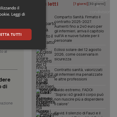
I più letti
[7 giorni]
[30 giorni]
ilizzando il
cookie.
Leggi di
Comparto Sanità. Firmato il
contratto 2025-2027.
Aumenti fino a 240 euro per
gli infermieri, arriva il capitolo
atrix.
ETTA TUTTI
sull'IA e nuove tutele per il
personale
Eclissi solare del 12 agosto
keting
to al
2026, come osservarla in
sicurezza
Contratto sanità, valorizzati
gli infermieri ma penalizzate
dere
le altre professioni
 di
Caldo estremo, FADOI:
“Sopra i 40 gradi il corpo può
igazione sulle pagine
non riuscire più a disperdere
kie.
mazione
il calore”
Covid. Il silenzio di Fauci e il
er memorizzare le