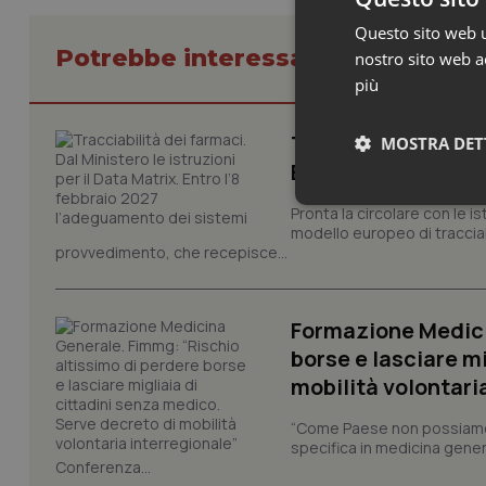
Questo sito web ut
Potrebbe interessarti in Lavoro e
nostro sito web ac
più
Tracciabilità dei f
MOSTRA DET
Entro l’8 febbraio
Neces
Pronta la circolare con le i
modello europeo di tracciabi
provvedimento, che recepisce...
Formazione Medici
borse e lasciare m
mobilità volontari
I cookie necessari con
e l'accesso alle aree 
“Come Paese non possiamo 
specifica in medicina gener
Nome
Conferenza...
VISITOR_PRIVACY_