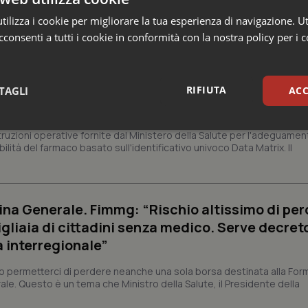
ilizza i cookie per migliorare la tua esperienza di navigazione. Ut
 Professioni
consenti a tutti i cookie in conformità con la nostra policy per i 
armaci. Dal Ministero le istruzioni per il Data M
RIFIUTA
TAGLI
ACC
 2027 l’adeguamento dei sistemi
sari
Statistici
Mar
struzioni operative fornite dal Ministero della Salute per l'adeguamen
lità del farmaco basato sull'identificativo univoco Data Matrix. Il
na Generale. Fimmg: “Rischio altissimo di per
igliaia di cittadini senza medico. Serve decreto
Necessari
Statistici
Marketing
a interregionale”
tribuiscono a rendere fruibile il sito web abilitandone funzionalità di base quali la nav
protette del sito. Il sito web non è in grado di funzionare correttamente senza questi coo
permetterci di perdere neanche una sola borsa destinata alla For
ale. Questo è un tema che Ministro della Salute, il Presidente della
Fornitore
/
Dominio
Scadenza
Descrizione
METADATA
5 mesi 4
Questo cookie viene utilizzato p
YouTube