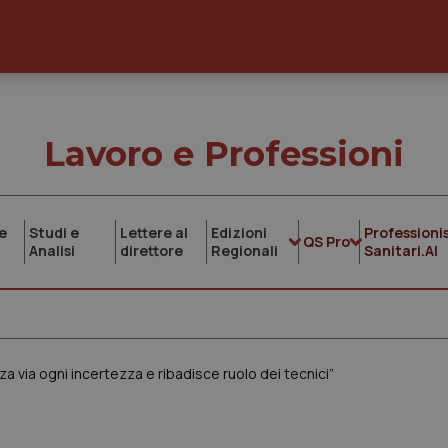
Lavoro e Professioni
e
Studi e
Lettere al
Edizioni
Professionis
QS Pro
Analisi
direttore
Regionali
Sanitari.AI
a via ogni incertezza e ribadisce ruolo dei tecnici”