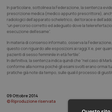
In particolare, sottolinea la Federazione, la sentenza evi
prescrizione medica (medico appunto prescrittore), anche 
radiologici dell’apparato scheletrico, del torace e dell’add
“un percorso corretto ed adeguato dove la telerefertazio
esecuzione dell’esame”.
In materia di consenso informato, osserva la Federazione, “
questo con riguardo alle esposizioni ai raggi X e, per quan
pazienti di sesso femminile in età fertile”.
In definitiva, la sentenza indica quindi che “nel caso di Ma
conforme alla norma poiché gli esami svolti erano ormai 
pratiche già note da tempo, sulle quali il processo di giust
09 Ottobre 2014
© Riproduzione riservata
Questo sito 