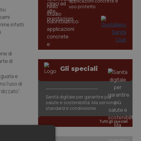
applicazioni concrete e
uso protetto
 su
esami
ime infatti
i
one di
rte di
Gli speciali
deguata e
o l’uso di
rdizzato”.
Sanità digitale per garantire più
salute e sostenibilità. Ma servono
standard e condivisione
Tutti gli speciali