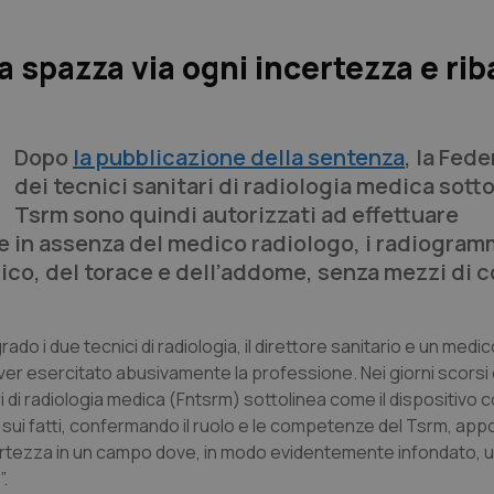
 spazza via ogni incertezza e ri
Dopo
la pubblicazione della sentenza
, la Fed
dei tecnici sanitari di radiologia medica sotto
Tsrm sono quindi autorizzati ad effettuare
 in assenza del medico radiologo, i radiogramm
rico, del torace e dell’addome, senza mezzi di c
grado i due tecnici di radiologia, il direttore sanitario e un medi
aver esercitato abusivamente la professione. Nei giorni scorsi
ri di radiologia medica (Fntsrm) sottolinea come il dispositivo
sui fatti, confermando il ruolo e le competenze del Tsrm, ap
certezza in un campo dove, in modo evidentemente infondato, u
.