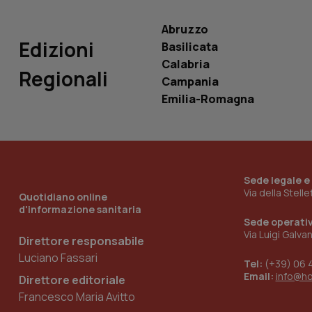
Abruzzo
Edizioni
Basilicata
Calabria
Regionali
Campania
_ga_KM60CM4NPH
Emilia-Romagna
Nome
Nome
VISITOR_INFO1_LIV
_ga_0VMQEQKQ1N
Sede legale e
Via della Stell
Quotidiano online
d'informazione sanitaria
Sede operati
__Secure-YNID
Via Luigi Galva
Direttore responsabile
Luciano Fassari
Tel:
(+39) 06 
Email:
info@h
Direttore editoriale
YSC
Francesco Maria Avitto
__Secure-