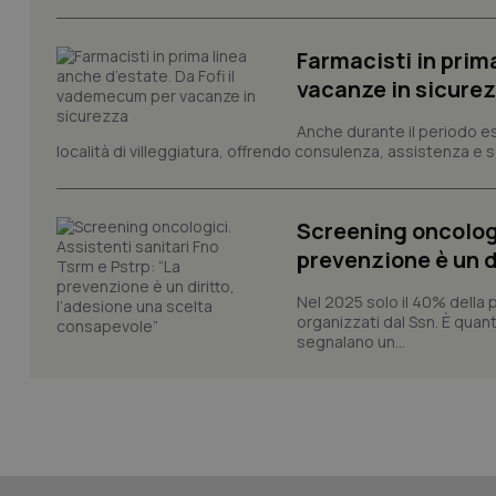
Farmacisti in prim
vacanze in sicure
CookieScriptConse
Anche durante il periodo esti
località di villeggiatura, offrendo consulenza, assistenza e se
tracking-sites-ironf
tracking-enable
Screening oncologi
prevenzione è un d
tracking-sites-ironf
session-id
Nel 2025 solo il 40% della 
organizzati dal Ssn. È quan
_ga
segnalano un...
PHPSESSID