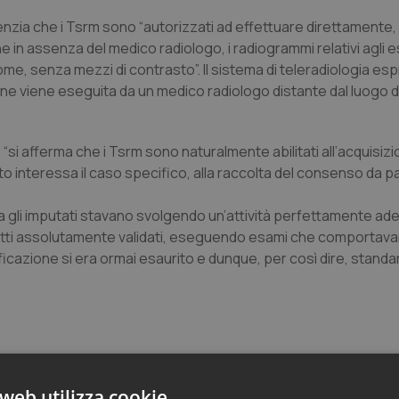
denzia che i Tsrm sono “autorizzati ad effettuare direttamente,
in assenza del medico radiologo, i radiogrammi relativi agli 
ome, senza mezzi di contrasto”. Il sistema di teleradiologia espr
ne viene eseguita da un medico radiologo distante dal luogo d
si afferma che i Tsrm sono naturalmente abilitati all’acquisizi
to interessa il caso specifico, alla raccolta del consenso da pa
rlia gli imputati stavano svolgendo un’attività perfettamente a
tutti assolutamente validati, eseguendo esami che comportavan
ificazione si era ormai esaurito e dunque, per così dire, standa
web utilizza cookie