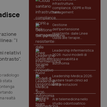
infrastrutture,
compliance, GDPR e Risk
management
badisce
Gestione
dell'Ipertensione
erazione
resistente: dalle Linee
Guida alle terapie
linea: "I
innovative
Leadership Infermieristica
i relativi
2026: nuovi modelli di
ontrasto".
responsabilità e
autonomia
co radiologo
Leadership Medica 2026:
guidare team clinici ad
 è stata
alte prestazioni
 contenga
portando
na realtà
AI e telemedicina nello
studio odontoiatrico: