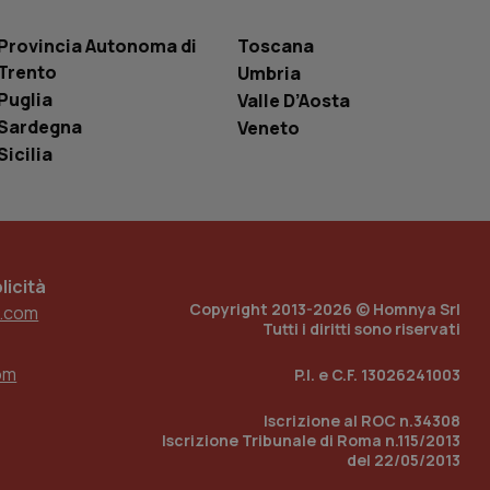
entificatore
le variabili di
è un numero
Provincia Autonoma di
Toscana
o in cui viene
r il sito, ma un
Trento
Umbria
tato di accesso per
Puglia
Valle D’Aosta
Sardegna
Veneto
a Google Analytics
sione.
Sicilia
 tenere traccia
i Youtube incorporati
tics per mantenere
icità
tore del sito web sta
ell'interfaccia di
Copyright 2013-2026 © Homnya Srl
.com
Tutti i diritti sono riservati
 tenere traccia
i Youtube incorporati
om
P.I. e C.F. 13026241003
tore del sito web sta
ell'interfaccia di
Iscrizione al ROC n.34308
Iscrizione Tribunale di Roma n.115/2013
 tenere traccia
del 22/05/2013
r la gestione