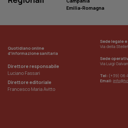
Campania
ironfish-tracking-
Emilia-Romagna
named-enable
Sede legale e
Via della Stell
Quotidiano online
d'informazione sanitaria
Sede operati
Via Luigi Galva
Direttore responsabile
Luciano Fassari
Tel:
(+39) 06 
Email:
info@h
Direttore editoriale
Francesco Maria Avitto