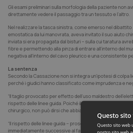
Gli esami preliminari sulla morfologia della paziente non 
direttamente vedere il passaggio tra un tessuto e l’altro.
Nel realizzare la tasca sinistra, come emerso nel dibattit
emostatica da lui manovrata, aveva invitato il suo aiuto chi
inviata si era propagata dal bisturi – sulla cui taratura a
fibre e permettendo alla pinza di entrare all’interno del m
negativa all’interno del cavo pleurico e una consistente pe
La sentenza
Secondo la Cassazione non si integra un’ipotesi di colpa li
perché i giudici hanno classificato come imprudenza e negl
“Il taglio provocato per effetto dell’uso maldestro dell’elet
rispetto delle linee guida. Poiché il medico non ha valuta
chirurgico, non può dirsi che abbia applicato le linee guida”
Questo sito 
“Il rispetto delle linee guida – prosegue la sentenza – è sta
Questo sito web ut
immediatamente successive al fatto. (omissis) In considera
nostro sito web ac