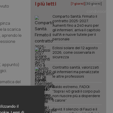
I più letti
[7 giorni]
[30 giorni]
ovuto
Comparto Sanità. Firmato il
contratto 2025-2027.
 pinza
Aumenti fino a 240 euro per
e la scarica
gli infermieri, arriva il capitolo
sull'IA e nuove tutele per il
e, aprendo le
personale
pressione
Eclissi solare del 12 agosto
2026, come osservarla in
sicurezza
7, appunto)
Contratto sanità, valorizzati
ici.
gli infermieri ma penalizzate
le altre professioni
tematica del
Caldo estremo, FADOI:
rvento
“Sopra i 40 gradi il corpo può
non riuscire più a disperdere
il calore”
io
ilizzando il
Covid. Il silenzio di Fauci e il
nti il
cookie.
Leggi di