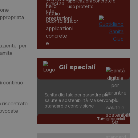
applicazioni concrete e
uso protetto
ione
appropriata
aziente, per
ramite
Gli speciali
di continuo
Sanità digitale per garantire più
salute e sostenibilità. Ma servono
o riscontrato
standard e condivisione
rovocate
Tutti gli speciali