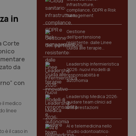
infrastrutture,
compliance, GDPR e Risk
management
za in
Gestione
dell'Ipertensione
a Corte
resistente: dalle Linee
Guida alle terapie
ronico
innovative
aumentare
Leadership Infermieristica
zzato da
2026: nuovi modelli di
responsabilità e
autonomia
erno” con
Leadership Medica 2026:
guidare team clinici ad
e il medico
alte prestazioni
do linee
AI e telemedicina nello
 è il caso in
studio odontoiatrico: