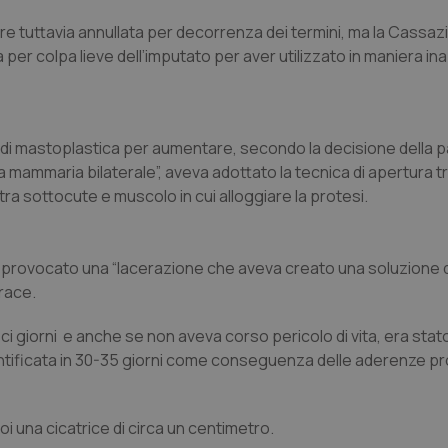
e tuttavia annullata per decorrenza dei termini, ma la Cassaz
per colpa lieve dell’imputato per aver utilizzato in maniera in
 di mastoplastica per aumentare, secondo la decisione della p
ia mammaria bilaterale”, aveva adottato la tecnica di apertura t
tra sottocute e muscolo in cui alloggiare la protesi.
eva provocato una “lacerazione che aveva creato una soluzione 
race.
ci giorni e anche se non aveva corso pericolo di vita, era stat
antificata in 30-35 giorni come conseguenza delle aderenze p
i una cicatrice di circa un centimetro.