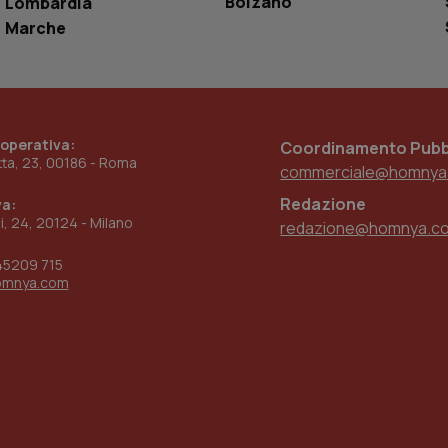
Bolzano
Lombardia
settimane
sistema di tracking solo in caso di utenti 
Marche
2 giorni
provider WelfareLink.
 operativa:
Coordinamento Pubbl
etta, 23, 00186 - Roma
commerciale@homnya
Redazione
va:
ni, 24, 20124 - Milano
redazione@homnya.c
45209 715
omnya.com