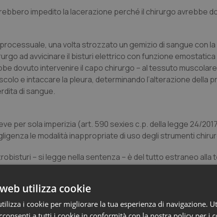
avrebbero impedito la lacerazione perché il chirurgo avrebbe d
o processuale, una volta strozzato un gemizio di sangue con la
rurgo ad avvicinare il bisturi elettrico con funzione emostatica 
vrebbe dovuto intervenire il capo chirurgo – al tessuto muscolar
uscolo e intaccare la pleura, determinando l’alterazione della 
rdita di sangue.
eve per sola imperizia (art. 590 sexies c.p. della legge 24/201
igenza le modalità inappropriate di uso degli strumenti chirurg
trobisturi – si legge nella sentenza – è del tutto estraneo alla 
to la conseguenza negativa conosciuta o conoscibile di un inte
.
web utilizza cookie
to riconosciuto dai giudici di merito nelle condotte del sanitar
ilizza i cookie per migliorare la tua esperienza di navigazione. Ut
zione dell’attuazione di tali tempestivi ed efficaci comportame
consenti a tutti i cookie in conformità con la nostra policy per i 