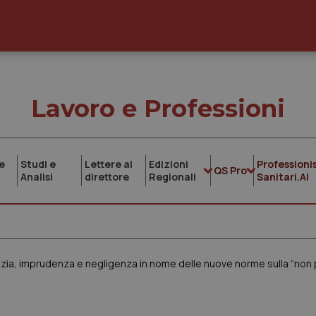
Lavoro e Professioni
e
Studi e
Lettere al
Edizioni
Professionis
QS Pro
Analisi
direttore
Regionali
Sanitari.AI
zia, imprudenza e negligenza in nome delle nuove norme sulla “non p