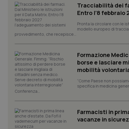
Tracciabilità dei f
Entro l’8 febbraio
CookieScriptConse
Pronta la circolare con le i
modello europeo di tracciabi
provvedimento, che recepisce...
tracking-sites-ironf
tracking-enable
tracking-sites-ironf
Formazione Medici
session-id
borse e lasciare m
mobilità volontari
_ga
“Come Paese non possiamo 
specifica in medicina gener
Conferenza...
PHPSESSID
Farmacisti in prim
vacanze in sicure