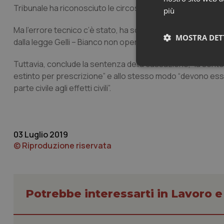
Tribunale ha riconosciuto le circostanze attenuati generic
più
Ma l’errore tecnico c’è stato, ha sottolineato la Corte d’Ap
MOSTRA DET
dalla legge Gelli – Bianco non opera per il chirurgo.
Tuttavia, conclude la sentenza della cassazione, “la senten
Neces
estinto per prescrizione” e allo stesso modo “devono esser
parte civile agli effetti civili”.
03 Luglio 2019
© Riproduzione riservata
I cookie necessari con
e l'accesso alle aree 
Nome
Potrebbe interessarti in Lavoro e
VISITOR_PRIVACY_