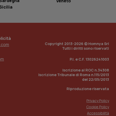
Sardegna
Veneto
loggato con identity
Sicilia
icità
Copyright 2013-2026 © Homnya Srl
.com
Tutti i diritti sono riservati
om
P.I. e C.F. 13026241003
Iscrizione al ROC n.34308
Iscrizione Tribunale di Roma n.115/2013
del 22/05/2013
Riproduzione riservata
Privacy Policy
Cookie Policy
Accessibilità