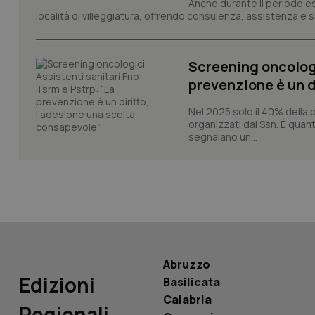
Anche durante il periodo esti
località di villeggiatura, offrendo consulenza, assistenza e se
_ga_KM60CM4NPH
Screening oncologi
prevenzione è un d
Nome
Nome
Nel 2025 solo il 40% della 
organizzati dal Ssn. È quan
VISITOR_INFO1_LIV
segnalano un...
_ga_0VMQEQKQ1N
__Secure-YNID
YSC
Abruzzo
__Secure-
Edizioni
Basilicata
ROLLOUT_TOKEN
Calabria
Regionali
tracking-sites-