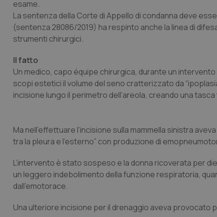
esame.
La sentenza della Corte di Appello di condanna deve esser
(sentenza 28086/2019) ha respinto anche la linea di difesa 
strumenti chirurgici.
Il fatto
Un medico, capo équipe chirurgica, durante un intervento
scopi estetici il volume del seno cratterizzato da “ipoplas
incisione lungo il perimetro dell’areola, creando una tasca 
Ma nell’effettuare l’incisione sulla mammella sinistra av
tra la pleura e l’esterno” con produzione di emopneumoto
L’intervento è stato sospeso e la donna ricoverata per die
un leggero indebolimento della funzione respiratoria, qu
dall’emotorace.
Una ulteriore incisione per il drenaggio aveva provocato po