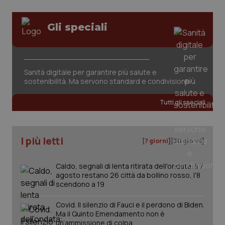
Gli speciali
Sanità digitale per garantire più salute e
sostenibilità. Ma servono standard e condivisione
tracking-sites-ironfish-
www.quotidianosanita.it
4
tracking-enable
settim
2 gior
Tutti gli speciali
tracking-sites-ironfish-
www.quotidianosanita.it
4
I più letti
[7 giorni]
[30 giorni]
session-id
settim
2 gior
Caldo, segnali di lenta ritirata dell'ondata: il 7
agosto restano 26 città da bollino rosso, l'8
scendono a 19
_ga
1 anno
Google LLC
mes
.quotidianosanita.it
Covid. Il silenzio di Fauci e il perdono di Biden.
Ma il Quinto Emendamento non è
un’ammissione di colpa