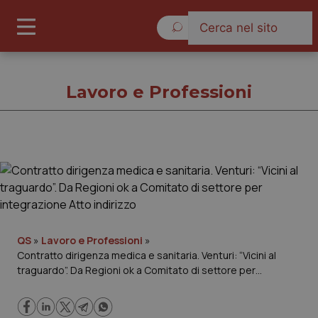
Domenica 9 Agosto 2026
Lavoro e Professioni
Lavoro e Professioni
Cronache
Governo e Parlamento
QS
»
Lavoro e Professioni
»
Contratto dirigenza medica e sanitaria. Venturi: “Vicini al
traguardo”. Da Regioni ok a Comitato di settore per
Regioni e Asl
integrazione Atto indirizzo
Lavoro e Professioni