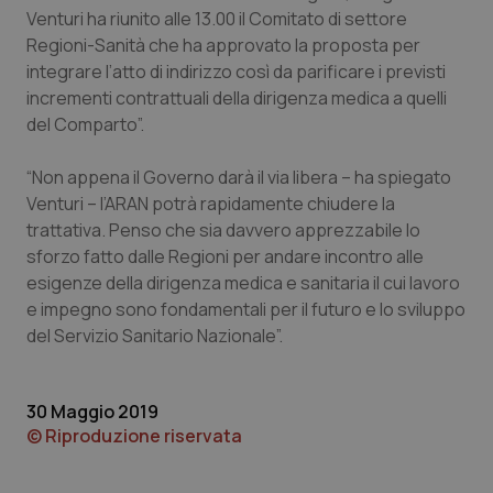
Venturi ha riunito alle 13.00 il Comitato di settore
Piemonte
HIV
Regioni-Sanità che ha approvato la proposta per
integrare l’atto di indirizzo così da parificare i previsti
Provincia Autonoma di Bolzano
Infezioni & Febbre
incrementi contrattuali della dirigenza medica a quelli
del Comparto”.
Provincia Autonoma di Trento
Ipertensione & Scompenso
“Non appena il Governo darà il via libera – ha spiegato
Venturi – l’ARAN potrà rapidamente chiudere la
Puglia
Malattie rare
trattativa. Penso che sia davvero apprezzabile lo
sforzo fatto dalle Regioni per andare incontro alle
Sardegna
Malattia di Crohn & Rettocolite Ulcerosa
esigenze della dirigenza medica e sanitaria il cui lavoro
e impegno sono fondamentali per il futuro e lo sviluppo
Sicilia
Neuroscienze & patologie neurodegenerative
del Servizio Sanitario Nazionale”.
Toscana
Obesità
30 Maggio 2019
© Riproduzione riservata
Umbria
Oftalmologia