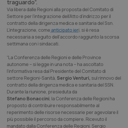
traguardo”.
Calabria
Asma & BPCO
Via libera dalle Regioni alla proposta del Comitato di
Settore per l’integrazione dell’Atto d’indirizzo per il
Campania
Car-T
contratto della dirigenza medica e sanitaria del Ssn.
L’integrazione, come
anticipato ier
i, si è resa
Emilia-Romagna
Colesterolo & coronaropatie
necessaria a seguito dell’accordo raggiunto la scorsa
settimana con i sindacati.
Friuli Venezia Giulia
Dermatite Atopica
“La Conferenza delle Regioni e delle Province
Lazio
Diabete & glucometri
autonome – si legge in una nota – ha ascoltato
l’informativa resa dal Presidente del Comitato di
settore Regioni-Sanità,
Sergio Venturi,
sul rinnovo del
Liguria
Disturbi dell’umore
contratto della dirigenza medica e sanitaria del SSN.
Durante la riunione, presieduta da
Lombardia
Dolore
Stefano Bonaccini
, la Conferenza delle Regioni ha
proposto di contribuire responsabilmente al
Marche
Donna & Salute
reperimento delle risorse necessarie per agevolare il
più possibile il percorso da compiere. Ricevuto il
Molise
Epatiti
mandato dalla Conferenza delle Regioni, Sergio