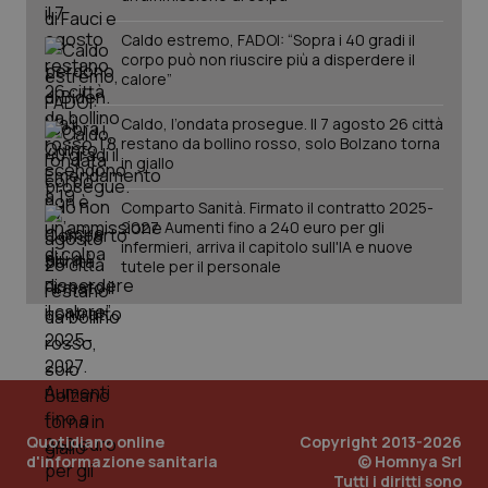
Caldo estremo, FADOI: “Sopra i 40 gradi il
corpo può non riuscire più a disperdere il
calore”
Caldo, l’ondata prosegue. Il 7 agosto 26 città
restano da bollino rosso, solo Bolzano torna
in giallo
Comparto Sanità. Firmato il contratto 2025-
2027. Aumenti fino a 240 euro per gli
infermieri, arriva il capitolo sull'IA e nuove
tutele per il personale
Quotidiano online
Copyright 2013-2026
d'informazione sanitaria
© Homnya Srl
Tutti i diritti sono
PHPSESSID
Sessio
PHP.net