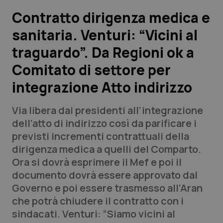
Contratto dirigenza medica e
Scienza e Farmaci
sanitaria. Venturi: “Vicini al
traguardo”. Da Regioni ok a
Studi e Analisi
Comitato di settore per
Lettere al direttore
integrazione Atto indirizzo
Edizioni Regionali
Via libera dai presidenti all’integrazione
dell’atto di indirizzo così da parificare i
QS Pro
previsti incrementi contrattuali della
dirigenza medica a quelli del Comparto.
Professionisti Sanitari.AI
Ora si dovrà esprimere il Mef e poi il
documento dovrà essere approvato dal
Abruzzo
QS Pro Gold
Governo e poi essere trasmesso all’Aran
che potrà chiudere il contratto con i
QS Club
Newsletter
Basilicata
Artrite & artrosi
sindacati. Venturi: “Siamo vicini al