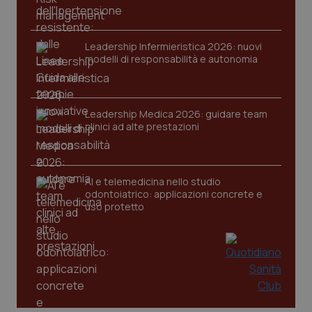
Nome
Fornitore
/
Dominio
Scaden
VISITOR_PRIVACY_METADATA
5 mesi
YouTube
settim
.youtube.com
Leadership Infermieristica 2026: nuovi
modelli di responsabilità e autonomia
Leadership Medica 2026: guidare team
clinici ad alte prestazioni
AI e telemedicina nello studio
odontoiatrico: applicazioni concrete e
uso protetto
CookieScriptConsent
5 mesi
CookieScript
settim
www.quotidianosanita.it