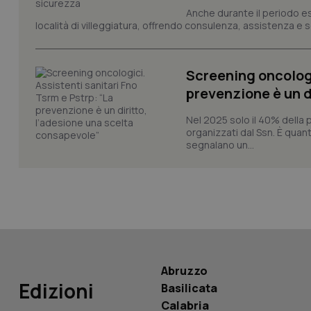
Anche durante il periodo esti
località di villeggiatura, offrendo consulenza, assistenza e se
CookieScriptConse
Screening oncologi
prevenzione è un d
tracking-sites-ironf
tracking-enable
Nel 2025 solo il 40% della 
tracking-sites-ironf
organizzati dal Ssn. È quan
session-id
segnalano un...
_ga
PHPSESSID
Abruzzo
Edizioni
Basilicata
Calabria