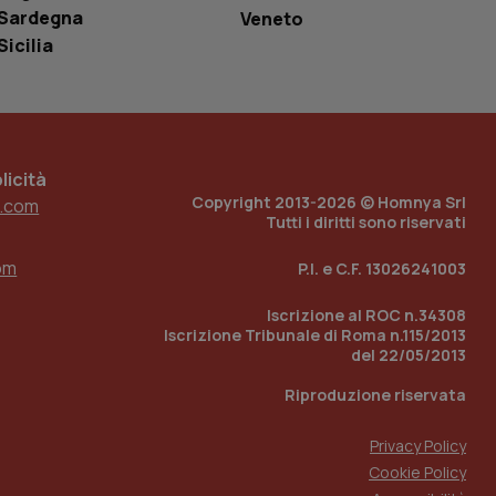
r il sito, ma un
Sardegna
Veneto
tato di accesso per
Sicilia
a Google Analytics
sione.
icità
Copyright 2013-2026 © Homnya Srl
.com
 tenere traccia
i Youtube incorporati
Tutti i diritti sono riservati
tics per mantenere
tore del sito web sta
ell'interfaccia di
om
P.I. e C.F. 13026241003
 tenere traccia
i Youtube incorporati
Iscrizione al ROC n.34308
tore del sito web sta
Iscrizione Tribunale di Roma n.115/2013
ell'interfaccia di
del 22/05/2013
 tenere traccia
Riproduzione riservata
r la gestione
Privacy Policy
one dell’esperienza
Cookie Policy