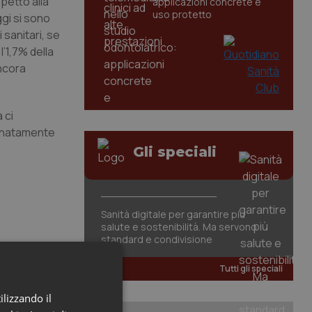
spetto alla
applicazioni concrete e
uso protetto
ggi si sono
 sanitari, se
l’1,7% della
ancora
 ci
minatamente
Gli speciali
Sanità digitale per garantire più
salute e sostenibilità. Ma servono
standard e condivisione
Tutti gli speciali
ilizzando il