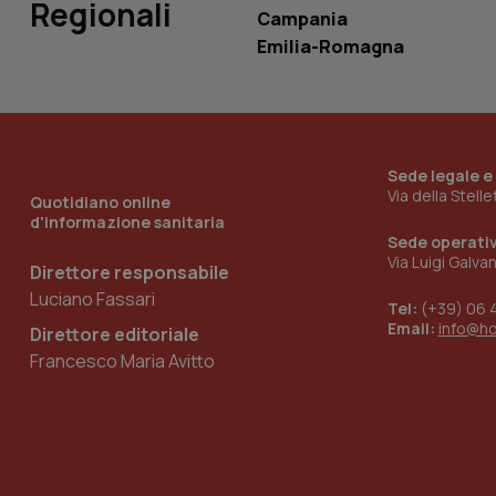
Regionali
Campania
Emilia-Romagna
_ga_KM60CM4NPH
Nome
Sede legale e
Nome
Via della Stell
Quotidiano online
VISITOR_INFO1_LIV
d'informazione sanitaria
_ga_0VMQEQKQ1N
Sede operati
Via Luigi Galva
Direttore responsabile
Luciano Fassari
__Secure-YNID
Tel:
(+39) 06 
Email:
info@h
Direttore editoriale
Francesco Maria Avitto
YSC
__Secure-
ROLLOUT_TOKEN