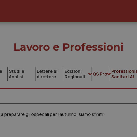
Lavoro e Professioni
e
Studi e
Lettere al
Edizioni
Professionis
QS Pro
Analisi
direttore
Regionali
Sanitari.AI
 preparare gli ospedali per l’autunno, siamo sfiniti”