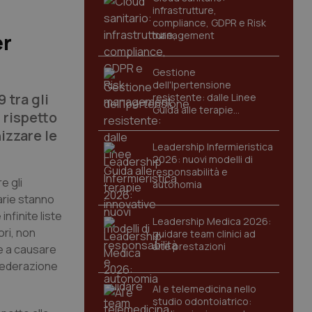
infrastrutture,
compliance, GDPR e Risk
management
er
Gestione
dell'Ipertensione
 tra gli
resistente: dalle Linee
Guida alle terapie
 rispetto
innovative
izzare le
Leadership Infermieristica
2026: nuovi modelli di
responsabilità e
e gli
autonomia
arie stanno
nfinite liste
Leadership Medica 2026:
ori, non
guidare team clinici ad
alte prestazioni
 e a causare
 Federazione
AI e telemedicina nello
studio odontoiatrico: