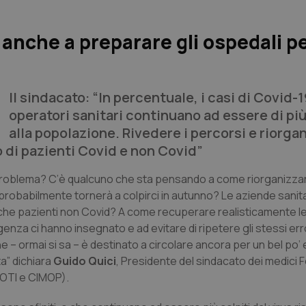
anche a preparare gli ospedali p
Il sindacato: “In percentuale, i casi di Covid-19
operatori sanitari continuano ad essere di più
alla popolazione. Rivedere i percorsi e riorgan
o di pazienti Covid e non Covid”
problema? C’è qualcuno che sta pensando a come riorganizzar
 probabilmente tornerà a colpirci in autunno? Le aziende sanit
he pazienti non Covid? A come recuperare realisticamente le i
enza ci hanno insegnato e ad evitare di ripetere gli stessi err
– ormai si sa – è destinato a circolare ancora per un bel po’
ta” dichiara
Guido Quici
, Presidente del sindacato dei medici
OTI e CIMOP).