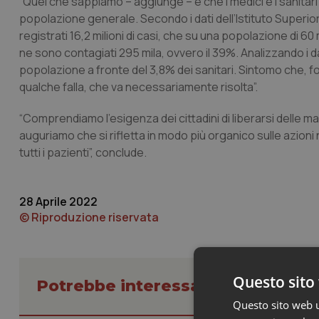
“Quel che sappiamo – aggiunge – è che i medici e i sanitari 
popolazione generale. Secondo i dati dell’Istituto Superio
registrati 16,2 milioni di casi, che su una popolazione di 6
ne sono contagiati 295 mila, ovvero il 39%. Analizzando i da
popolazione a fronte del 3,8% dei sanitari. Sintomo che, fo
qualche falla, che va necessariamente risolta”.
“Comprendiamo l’esigenza dei cittadini di liberarsi delle ma
auguriamo che si rifletta in modo più organico sulle azion
tutti i pazienti”, conclude.
28 Aprile 2022
© Riproduzione riservata
Questo sito 
Potrebbe interessarti in Lavoro e
Questo sito web ut