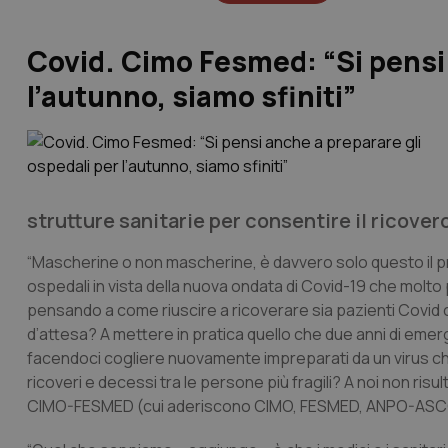
Covid. Cimo Fesmed: “Si pensi 
l’autunno, siamo sfiniti”
strutture sanitarie per consentire il ricover
“Mascherine o non mascherine, è davvero solo questo il 
ospedali in vista della nuova ondata di Covid-19 che molto
pensando a come riuscire a ricoverare sia pazienti Covid c
d’attesa? A mettere in pratica quello che due anni di emerg
facendoci cogliere nuovamente impreparati da un virus che 
ricoveri e decessi tra le persone più fragili? A noi non risul
CIMO-FESMED (cui aderiscono CIMO, FESMED, ANPO-ASC