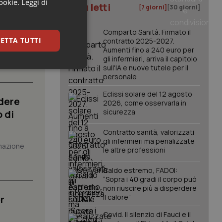
cookie.
Leggi di
I più letti
[7 giorni]
[30 giorni]
atrix.
Comparto Sanità. Firmato il
ETTA TUTTI
contratto 2025-2027.
to al
Aumenti fino a 240 euro per
gli infermieri, arriva il capitolo
sull'IA e nuove tutele per il
keting
personale
Eclissi solare del 12 agosto
dere
2026, come osservarla in
sicurezza
 di
Contratto sanità, valorizzati
gli infermieri ma penalizzate
mazione
le altre professioni
igazione sulle pagine
kie.
Caldo estremo, FADOI:
“Sopra i 40 gradi il corpo può
non riuscire più a disperdere
er memorizzare le
il calore”
r
utente per la loro
 dati sul consenso
Covid. Il silenzio di Fauci e il
itiche e