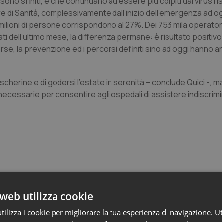
sono sfiniti, e che continuano ad essere più colpiti dal virus ri
re di Sanità, complessivamente dall’inizio dell’emergenza ad o
0 milioni di persone corrispondono al 27%. Dei 753 mila operatori
ti dell’ultimo mese, la differenza permane: è risultato positivo 
rse, la prevenzione ed i percorsi definiti sino ad oggi hanno 
scherine e di godersi l’estate in serenità – conclude Quici -, ma
i necessarie per consentire agli ospedali di assistere indiscri
web utilizza cookie
 Professioni
ilizza i cookie per migliorare la tua esperienza di navigazione. Ut