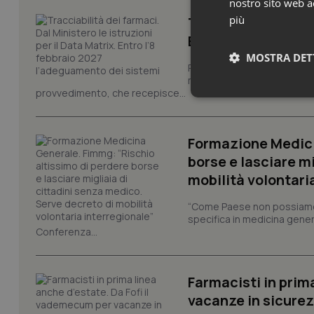
nostro sito web ac
più
Tracciabilità dei f
Entro l’8 febbraio
MOSTRA DET
Pronta la circolare con le i
modello europeo di tracciabi
provvedimento, che recepisce...
Neces
Formazione Medici
borse e lasciare m
mobilità volontari
“Come Paese non possiamo 
specifica in medicina gener
I cookie necessari con
Conferenza...
e l'accesso alle aree 
Nome
VISITOR_PRIVACY_
Farmacisti in prim
vacanze in sicure