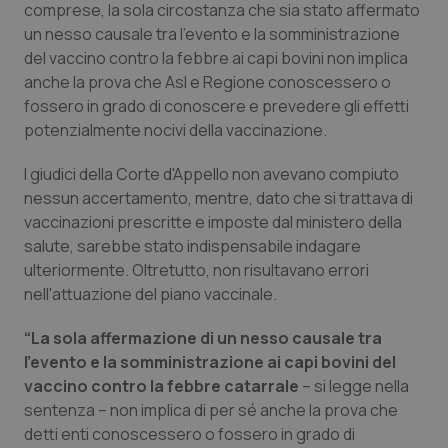
Valle D’Aosta
Oncodermatologia
comprese, la sola circostanza che sia stato affermato
un nesso causale tra l'evento e la somministrazione
Veneto
Oncoematologia
del vaccino contro la febbre ai capi bovini non implica
anche la prova che Asl e Regione conoscessero o
fossero in grado di conoscere e prevedere gli effetti
Oncologia & Nutrizione
potenzialmente nocivi della vaccinazione.
Psoriasi & pelle
I giudici della Corte d'Appello non avevano compiuto
nessun accertamento, mentre, dato che si trattava di
Quotidiano Cardiologia
vaccinazioni prescritte e imposte dal ministero della
salute, sarebbe stato indispensabile indagare
Quotidiano Chirurgia
ulteriormente. Oltretutto, non risultavano errori
nell'attuazione del piano vaccinale.
Quotidiano Oncologia
“La sola affermazione di un nesso causale tra
l'evento e la somministrazione ai capi bovini del
Quotidiano Pediatria
vaccino contro la febbre catarrale
– si legge nella
sentenza – non implica di per sé anche la prova che
Rene & patologie urogenitali
detti enti conoscessero o fossero in grado di