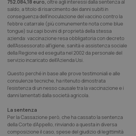
752.084,18 euro,
oltre agli interessi dalla sentenza al
saldo, a titolo di risarcimento dei danni subiti in
Piemonte
HIV
conseguenza dell'inoculazione del vaccino contro la
febbre catarrale (più comunemente nota come blue
Provincia Autonoma di Bolzano
Infezioni & Febbre
tongue) sui capi bovini di proprietà della stessa
azienda: vaccinazione resa obbligatoria con decreto
Provincia Autonoma di Trento
Ipertensione & Scompenso
dell'Assessorato all'igiene, sanità e assistenza sociale
della Regione ed eseguita nel 2002 da personale del
Puglia
Malattie rare
servizio incaricato dell'Azienda Usi.
Questo perché in base alle prove testimoniali e alle
Sardegna
Malattia di Crohn & Rettocolite Ulcerosa
consulenze tecniche, ha ritenuto dimostrata
l'esistenza di un nesso causale tra la vaccinazione e i
Sicilia
Neuroscienze & patologie neurodegenerative
danni lamentati dalla società agricola.
Toscana
Obesità
La sentenza
Per la Cassazione però, che ha cassato la sentenza
Umbria
Oftalmologia
della Corte d’Appello, rinviando a questa in diversa
composizione il caso, spese del giudizio di legittimità