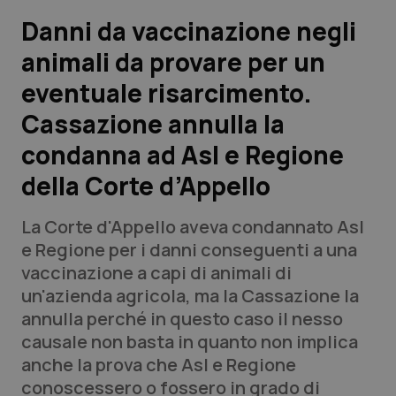
Danni da vaccinazione negli
Scienza e Farmaci
animali da provare per un
eventuale risarcimento.
Studi e Analisi
Cassazione annulla la
Lettere al direttore
condanna ad Asl e Regione
Edizioni Regionali
della Corte d’Appello
QS Pro
La Corte d'Appello aveva condannato Asl
e Regione per i danni conseguenti a una
Professionisti Sanitari.AI
vaccinazione a capi di animali di
un'azienda agricola, ma la Cassazione la
annulla perché in questo caso il nesso
Abruzzo
QS Pro Gold
causale non basta in quanto non implica
QS Club
Newsletter
anche la prova che Asl e Regione
Basilicata
Artrite & artrosi
conoscessero o fossero in grado di