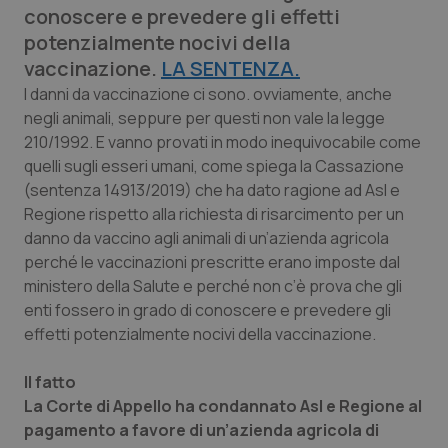
conoscere e prevedere gli effetti
Calabria
Asma & BPCO
potenzialmente nocivi della
vaccinazione.
Campania
Car-T
LA SENTENZA.
I danni da vaccinazione ci sono. ovviamente, anche
negli animali, seppure per questi non vale la legge
Emilia-Romagna
Colesterolo & coronaropatie
210/1992. E vanno provati in modo inequivocabile come
quelli sugli esseri umani, come spiega la Cassazione
Friuli Venezia Giulia
Dermatite Atopica
(sentenza 14913/2019) che ha dato ragione ad Asl e
Regione rispetto alla richiesta di risarcimento per un
Lazio
Diabete & glucometri
danno da vaccino agli animali di un’azienda agricola
perché le vaccinazioni prescritte erano imposte dal
Liguria
Disturbi dell’umore
ministero della Salute e perché non c’è prova che gli
enti fossero in grado di conoscere e prevedere gli
Lombardia
Dolore
effetti potenzialmente nocivi della vaccinazione.
Marche
Donna & Salute
Il fatto
La Corte di Appello ha condannato Asl e Regione al
pagamento a favore di un’azienda agricola di
Molise
Epatiti