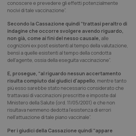
conoscere e prevedere gli effetti potenzialmente
Salute orale & impianti
nocivi di tale vaccinazione”.
Sangue & coagulazione
Secondo la Cassazione quindi “trattasi peraltro di
indagine che occorre svolgere avendo riguardo,
non già, come ai fini del nesso causale,
Tiroide
alle
cognizioni ex post esistenti al tempo della valutazione,
bensì a quelle esistenti al tempo della condotta
Tumore al seno
dell'agente, ossia della eseguita vaccinazione”.
Tumore ovarico
E, prosegue, “al riguardo nessun accertamento
risulta compiuto dai giudici d'appello
, mentre tanto
Tumori del Polmone & Testa Collo
più esso sarebbe stato necessario considerato che
trattavasi di vaccinazioni prescritte e imposte dal
Tumori gastrointestinali
Ministero della Salute (ord. 11/05/2001) e che non
risultava nemmeno dedotta l'esistenza di errori
nell'attuazione di tale piano vaccinale”.
Ulcera & Reflusso
Per i giudici della Cassazione quindi “appare
Vaccini