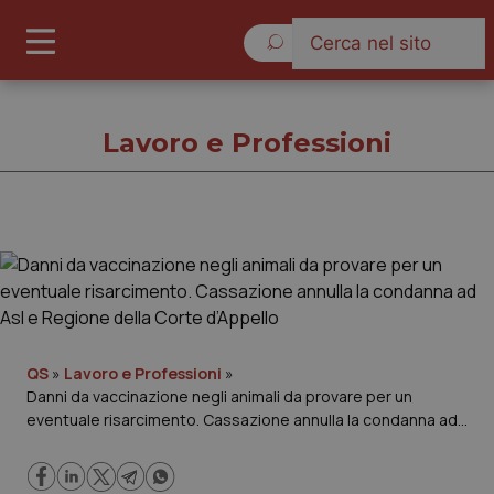
Domenica 9 Agosto 2026
Lavoro e Professioni
Lavoro e Professioni
Cronache
Governo e Parlamento
QS
»
Lavoro e Professioni
»
Danni da vaccinazione negli animali da provare per un
eventuale risarcimento. Cassazione annulla la condanna ad
Regioni e Asl
Asl e Regione della Corte d’Appello
Lavoro e Professioni