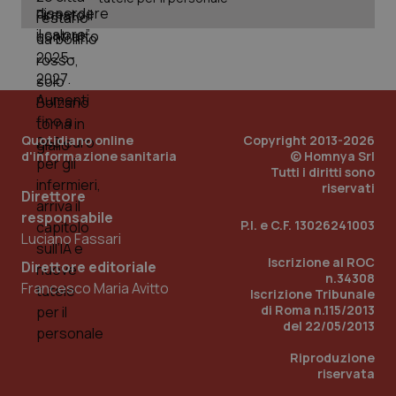
Nome
Fornitore
/
Dominio
Scadenza
Des
_ga_0VMQEQKQ1N
.quotidianosanita.it
1 anno 1
Questo
mese
cookie
VISITOR_INFO1_LIVE
5 mesi 4
Que
Google LLC
viene
settimane
imp
.youtube.com
utilizzato
You
da Google
ten
Analytics
pre
per
del
mantener
vid
lo stato
inco
della
può
Quotidiano online
Copyright 2013-2026
sessione.
det
d'informazione sanitaria
© Homnya Srl
vis
Tutti i diritti sono
web
uti
riservati
Direttore
nuo
ver
responsabile
dell
P.I. e C.F. 13026241003
You
Luciano Fassari
__Secure-YNID
.youtube.com
Iscrizione al ROC
5 mesi 4
Que
Direttore editoriale
settimane
imp
n.34308
Francesco Maria Avitto
You
Iscrizione Tribunale
ten
di Roma n.115/2013
pre
del
del 22/05/2013
vid
inco
Riproduzione
può
riservata
det
vis