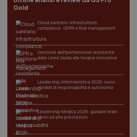
Gold
tracking-sites-ironfish-
www.quotidianosanita.it
4
tracking-enable
settim
2 gior
Cloud sanitario: infrastrutture,
compliance, GDPR e Risk management
tracking-sites-ironfish-
www.quotidianosanita.it
4
session-id
settim
Gestione dell'Ipertensione resistente:
2 gior
dalle Linee Guida alle terapie innovative
_ga
1 anno
Google LLC
Leadership Infermieristica 2026: nuovi
mes
.quotidianosanita.it
modelli di responsabilità e autonomia
Leadership Medica 2026: guidare team
clinici ad alte prestazioni