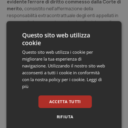
evidente l'errore di diritto commesso dalla Corte di
merito,
consistito nell'affermazione della
responsabilità extracontrattuale degli enti appellati in
assenza di alcun accertamento circa l'esistenza di un
requisito essenziale nel paradigma normativo astratto
Questo sito web utilizza
della clausola aquiliana, qual è quello, accanto
cookie
alla condotta, all'evento e al nesso causale tra il primo
e il secondo, dell'ascrivibilità della prima a dolo o colpa
Questo sito web utilizza i cookie per
del suo autore”.
migliorare la tua esperienza di
navigazione. Utilizzando il nostro sito web
Per di più, aggiunge la Cassazione “la sentenza
acconsenti a tutti i cookie in conformità
riporta per esteso un'affermazione del c.t.u.
che
con la nostra policy per i cookie.
Leggi di
pure rileva l'eccessività del tempo trascorso tra la
più
vaccinazione e la morte di un bovino, ma, giungendo
comunque alla valutazione di sussistenza del nesso
ACCETTA TUTTI
causale, implicitamente valuta la circostanza come
irrilevante” perché, appunto, tale indagine va svolta
"avendo riguardo, non già, come ai fini del nesso
RIFIUTA
causale, alle cognizioni
ex post
esistenti al tempo della