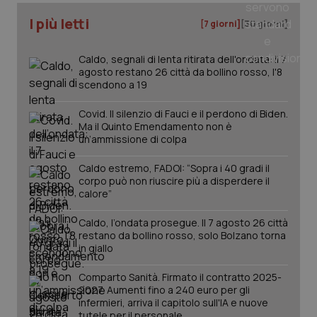
I più letti
[7 giorni]
[30 giorni]
Caldo, segnali di lenta ritirata dell'ondata: il 7
agosto restano 26 città da bollino rosso, l'8
scendono a 19
Covid. Il silenzio di Fauci e il perdono di Biden.
Ma il Quinto Emendamento non è
un’ammissione di colpa
Caldo estremo, FADOI: “Sopra i 40 gradi il
_ga_KM60CM4NPH
.quotidianosanita.it
1 anno
mes
corpo può non riuscire più a disperdere il
calore”
Caldo, l’ondata prosegue. Il 7 agosto 26 città
restano da bollino rosso, solo Bolzano torna
in giallo
Comparto Sanità. Firmato il contratto 2025-
2027. Aumenti fino a 240 euro per gli
infermieri, arriva il capitolo sull'IA e nuove
Fornitore
/
Nome
Scadenza
Descrizion
tutele per il personale
Dominio