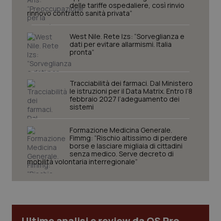
delle tariffe ospedaliere, così rinvio
rinnovo contratto sanità privata”
West Nile. Rete Izs: “Sorveglianza e
dati per evitare allarmismi. Italia
pronta”
Tracciabilità dei farmaci. Dal Ministero
le istruzioni per il Data Matrix. Entro l’8
febbraio 2027 l’adeguamento dei
sistemi
CookieScriptConsent
5 mesi
CookieScript
settim
www.quotidianosanita.it
Formazione Medicina Generale.
Fimmg: “Rischio altissimo di perdere
borse e lasciare migliaia di cittadini
senza medico. Serve decreto di
mobilità volontaria interregionale”
Ultime analisi e review da QS Pro