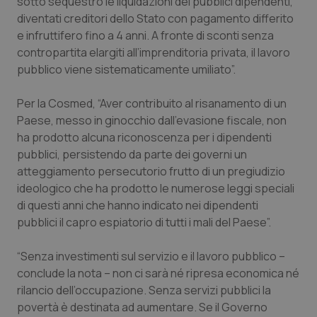
sotto sequestro le liquidazioni dei pubblici dipendenti,
Valle D’Aosta
Oncodermatologia
diventati creditori dello Stato con pagamento differito
e infruttifero fino a 4 anni. A fronte di sconti senza
Veneto
Oncoematologia
contropartita elargiti all’imprenditoria privata, il lavoro
pubblico viene sistematicamente umiliato”.
Oncologia & Nutrizione
Per la Cosmed, “Aver contribuito al risanamento di un
Psoriasi & pelle
Paese, messo in ginocchio dall’evasione fiscale, non
ha prodotto alcuna riconoscenza per i dipendenti
Quotidiano Cardiologia
pubblici, persistendo da parte dei governi un
atteggiamento persecutorio frutto di un pregiudizio
Quotidiano Chirurgia
ideologico che ha prodotto le numerose leggi speciali
di questi anni che hanno indicato nei dipendenti
pubblici il capro espiatorio di tutti i mali del Paese”.
Quotidiano Oncologia
“Senza investimenti sul servizio e il lavoro pubblico –
Quotidiano Pediatria
conclude la nota – non ci sarà né ripresa economica né
rilancio dell’occupazione. Senza servizi pubblici la
Rene & patologie urogenitali
povertà è destinata ad aumentare. Se il Governo