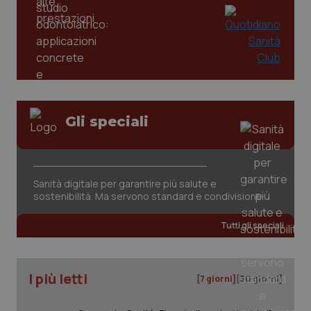
tracking-enable
settim
2 gior
tracking-sites-ironfish-
www.quotidianosanita.it
4
session-id
settim
2 gior
Gli speciali
_ga
1 anno
Google LLC
mes
.quotidianosanita.it
Sanità digitale per garantire più salute e
sostenibilità. Ma servono standard e condivisione
Tutti gli speciali
I più letti
[7 giorni]
[30 giorni]