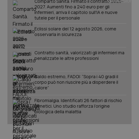
Comparto Sanità. Firmato il contratto 2025-
2027. Aumenti fino a 240 euro per gli
infermieri, arriva il capitolo sull'IA e nuove
tutele per il personale
Eclissi solare del 12 agosto 2026, come
osservarla in sicurezza
Contratto sanità, valorizzati gli infermieri ma
penalizzate le altre professioni
Caldo estremo, FADOI: “Sopra i 40 gradi il
corpo può non riuscire più a disperdere il
PHPSESSID
Sessio
calore”
PHP.net
www.quotidianosanita.it
Fibromialgia. Identificati 26 fattori di rischio
genetici. Uno studio rafforza l’origine
biologica della malattia