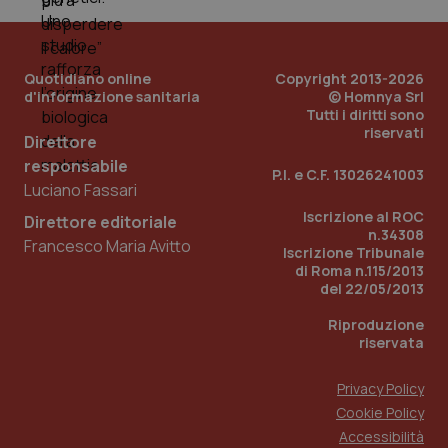
Quotidiano online
Copyright 2013-2026
d'informazione sanitaria
© Homnya Srl
Tutti i diritti sono
riservati
Direttore
responsabile
P.I. e C.F. 13026241003
Luciano Fassari
_ga_KM60CM4NPH
.quotidianosanita.it
1 anno
mes
Iscrizione al ROC
Direttore editoriale
n.34308
Francesco Maria Avitto
Iscrizione Tribunale
di Roma n.115/2013
del 22/05/2013
Riproduzione
riservata
Privacy Policy
Fornitore
/
Nome
Scadenza
Descrizion
Dominio
Cookie Policy
Nome
Fornitore
/
Dominio
Scadenza
Des
_ga_0VMQEQKQ1N
.quotidianosanita.it
1 anno 1
Questo
Accessibilità
mese
cookie