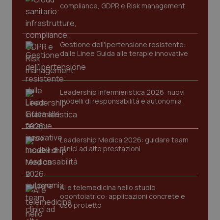
compliance, GDPR e Risk management
Gestione dell'Ipertensione resistente:
dalle Linee Guida alle terapie innovative
Leadership Infermieristica 2026: nuovi
CookieScriptConsent
5 mesi
CookieScript
modelli di responsabilità e autonomia
settim
www.quotidianosanita.it
Leadership Medica 2026: guidare team
clinici ad alte prestazioni
AI e telemedicina nello studio
odontoiatrico: applicazioni concrete e
uso protetto
tracking-sites-ironfish-
www.quotidianosanita.it
4