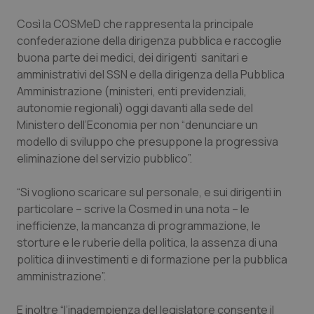
Calabria
Asma & BPCO
Così la COSMeD che rappresenta la principale
confederazione della dirigenza pubblica e raccoglie
Campania
Car-T
buona parte dei medici, dei dirigenti sanitari e
amministrativi del SSN e della dirigenza della Pubblica
Emilia-Romagna
Colesterolo & coronaropatie
Amministrazione (ministeri, enti previdenziali,
autonomie regionali) oggi davanti alla sede del
Friuli Venezia Giulia
Dermatite Atopica
Ministero dell’Economia per non “denunciare un
modello di sviluppo che presuppone la progressiva
Lazio
Diabete & glucometri
eliminazione del servizio pubblico”.
“Si vogliono scaricare sul personale, e sui dirigenti in
Liguria
Disturbi dell’umore
particolare – scrive la Cosmed in una nota – le
inefficienze, la mancanza di programmazione, le
Lombardia
Dolore
storture e le ruberie della politica, la assenza di una
politica di investimenti e di formazione per la pubblica
Marche
Donna & Salute
amministrazione”.
Molise
Epatiti
E inoltre “l’inadempienza del legislatore consente il