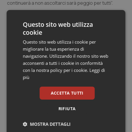
continuerà a non ascoltarci sarà peggio per tutti”.
Salute orale & impianti
Sangue & coagulazione
11 Dicembre 2014
Questo sito web utilizza
© Riproduzione riservata
cookie
Tiroide
Questo sito web utilizza i cookie per
migliorare la tua esperienza di
Tumore al seno
navigazione. Utilizzando il nostro sito web
acconsenti a tutti i cookie in conformità
Tumore ovarico
con la nostra policy per i cookie.
Leggi di
Potrebbe interessarti in
più
Tumori del Polmone & Testa Collo
Lavoro e Professioni
ACCETTA TUTTI
Tumori gastrointestinali
Medicina, posti vuoti e studenti
RIFIUTA
esclusi. Il Consiglio di Stato accoglie il
Ulcera & Reflusso
ricorso di C&P: semestre filtro
penalizza il merito
MOSTRA DETTAGLI
Vaccini