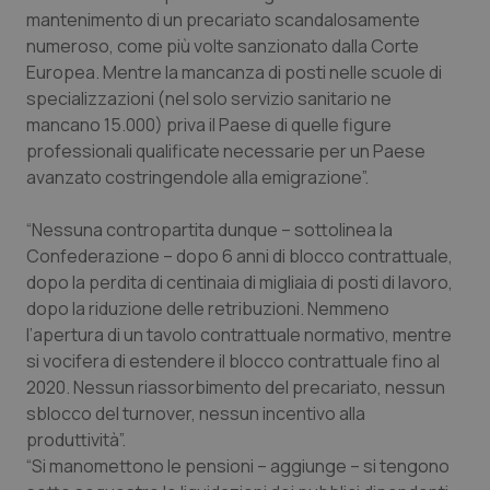
mantenimento di un precariato scandalosamente
Piemonte
HIV
numeroso, come più volte sanzionato dalla Corte
Europea. Mentre la mancanza di posti nelle scuole di
Provincia Autonoma di Bolzano
Infezioni & Febbre
specializzazioni (nel solo servizio sanitario ne
mancano 15.000) priva il Paese di quelle figure
professionali qualificate necessarie per un Paese
Provincia Autonoma di Trento
Ipertensione & Scompenso
avanzato costringendole alla emigrazione”.
Puglia
Malattie rare
“Nessuna contropartita dunque – sottolinea la
Confederazione – dopo 6 anni di blocco contrattuale,
Sardegna
Malattia di Crohn & Rettocolite Ulcerosa
dopo la perdita di centinaia di migliaia di posti di lavoro,
dopo la riduzione delle retribuzioni. Nemmeno
Sicilia
Neuroscienze & patologie neurodegenerative
l’apertura di un tavolo contrattuale normativo, mentre
si vocifera di estendere il blocco contrattuale fino al
Toscana
Obesità
2020. Nessun riassorbimento del precariato, nessun
sblocco del turnover, nessun incentivo alla
Umbria
Oftalmologia
produttività”.
“Si manomettono le pensioni – aggiunge – si tengono