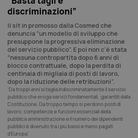
“Basta tagli e
discriminazioni”
Scienza e Farmaci
Il sit in promosso dalla Cosmed che
Studi e Analisi
denuncia “un modello di sviluppo che
presuppone la progressiva eliminazione
Lettere al direttore
del servizio pubblico”. E poi non c’è stata
“nessuna contropartita dopo 6 anni di
Edizioni Regionali
blocco contrattuale, dopo la perdita di
centinaia di migliaia di posti di lavoro,
QS Pro
dopo la riduzione delle retribuzioni”.
“Da troppi anni si taglia indiscriminatamente il servizio
Professionisti Sanitari.AI
pubblico che eroga servizi fondamentali, garantiti dalla
Costituzione. Da troppo tempo si perdono posti di
Abruzzo
QS Pro Gold
lavoro, competenze e funzioni essenziali della
pubblica amministrazione e il numero dei dipendenti
QS Club
Newsletter
pubblici è divenuto tra i più bassi e meno pagati
Basilicata
Artrite & artrosi
d’Europa”.