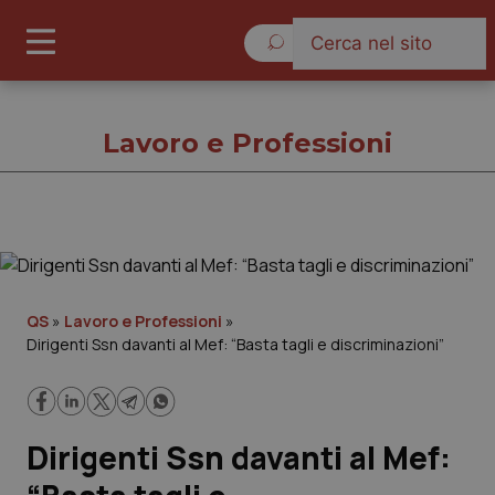
Giovedì 6 Agosto 2026
Lavoro e Professioni
Lavoro e Professioni
Cronache
QS
»
Lavoro e Professioni
»
Dirigenti Ssn davanti al Mef: “Basta tagli e discriminazioni”
Governo e Parlamento
Regioni e Asl
Dirigenti Ssn davanti al Mef:
Lavoro e Professioni