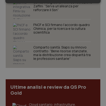
Sanità integrativa. Fimiv su risoluzione
Necessari
Statistici
Marketing
Zaffini: “Serva un’alleanza per
rafforzare il Ssn”
FNCF e SCI firmano l’accordo quadro
Chimica, per la ricerca e la cultura
scientifica
Necessari
Statistici
Marketing
I cookie necessari contribuiscono a rendere fruibile il
Comparto sanità. Siaps su rinnovo
sito web abilitandone funzionalità di base quali la
contratto: “Bene risorse stanziate,
navigazione sulle pagine e l'accesso alle aree
ma la distribuzione crea disparità tra
protette del sito. Il sito web non è in grado di
le professioni sanitarie”
funzionare correttamente senza questi cookie.
Nome
Fornitore
/
Dominio
Scaden
VISITOR_PRIVACY_METADATA
5 mesi
YouTube
settim
.youtube.com
Ultime analisi e review da QS Pro
Gold
Cloud sanitario: infrastrutture,