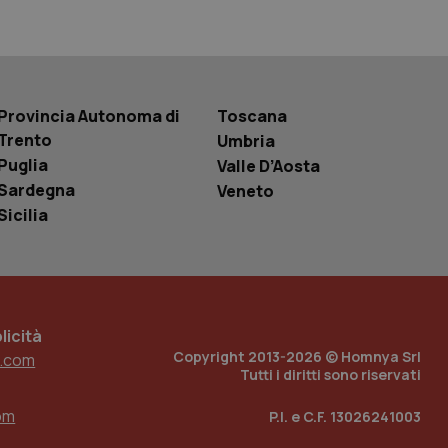
basate sul
entificatore
le variabili di
è un numero
o in cui viene
r il sito, ma un
tato di accesso per
Provincia Autonoma di
Toscana
Trento
Umbria
a Google Analytics
Puglia
Valle D’Aosta
sione.
Sardegna
Veneto
Sicilia
 tenere traccia
i Youtube incorporati
tics per mantenere
tore del sito web sta
ell'interfaccia di
icità
Copyright 2013-2026 © Homnya Srl
 tenere traccia
.com
i Youtube incorporati
Tutti i diritti sono riservati
tore del sito web sta
ell'interfaccia di
om
P.I. e C.F. 13026241003
 tenere traccia