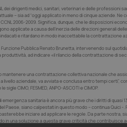
 dei dirigenti medici, sanitari, veterinari e delle professioni sa
rattuale – sia ad “oggi applicato in meno di cinque aziende. Ne
 il CCNL 2006-2009. Significa, dunque, che le disposizioni eco
ngono applicate a causa dell’inerzia delle direzioni generali del
ndacati e ritardano in modo inaccettabile la contrattazione az
r la Funzione Pubblica Renato Brunetta, intervenendo sul quotid
produttività, ad indicare «il rilancio della contrattazione di se
o mantenere una contrattazione collettiva nazionale che assi
a livello aziendale, va avviata e conclusa entro tempi certi”, 
no le sigle CIMO, FESMED, ANPO-ASCOTI e CIMOP.
i di emergenza sanitaria è ancora più grave che i diritti di quasi 
del Paese, siano calpestati in questo modo – continua Quici -. P
 basterebbe iniziare ad applicare le regole. Da parte nostra, s
ndo in una soluzione a questa grave criticità che contribuisce a