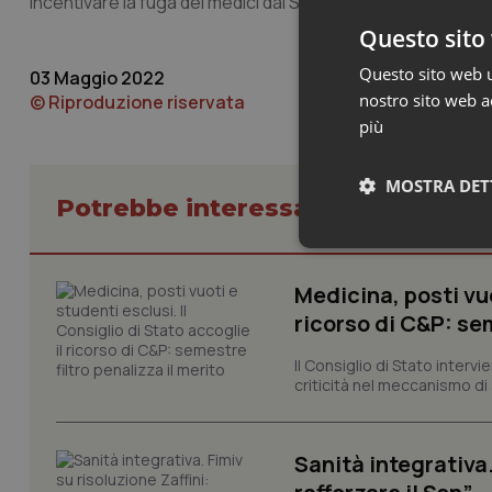
incentivare la fuga dei medici dal Servizio sanitario naziona
Questo sito 
Questo sito web ut
03 Maggio 2022
nostro sito web ac
© Riproduzione riservata
più
MOSTRA DET
Potrebbe interessarti in Lavoro e
Neces
Medicina, posti vuo
ricorso di C&P: sem
Il Consiglio di Stato inter
criticità nel meccanismo di 
I cookie necessari con
Sanità integrativa.
e l'accesso alle aree 