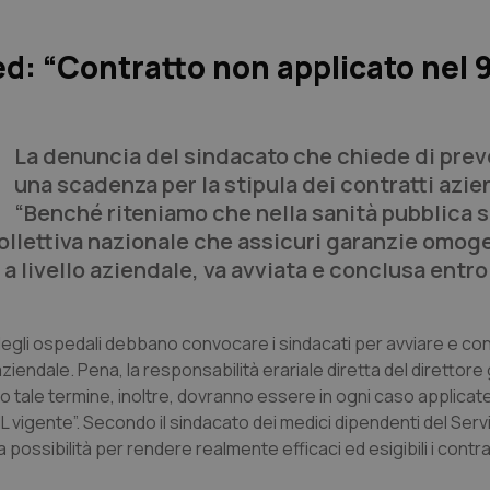
d: “Contratto non applicato nel
La denuncia del sindacato che chiede di pre
una scadenza per la stipula dei contratti azie
“Benché riteniamo che nella sanità pubblica s
llettiva nazionale che assicuri garanzie omog
 a livello aziendale, va avviata e conclusa entr
i degli ospedali debbano convocare i sindacati per avviare e co
 aziendale. Pena, la responsabilità erariale diretta del direttor
 tale termine, inoltre, dovranno essere in ogni caso applicate
vigente”. Secondo il sindacato dei medici dipendenti del Servi
ssibilità per rendere realmente efficaci ed esigibili i contratt