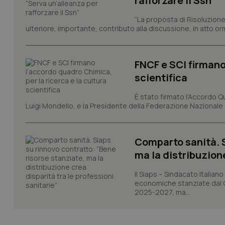
rafforzare il Ssn”
Nome
VISITOR_PRIVACY_
“La proposta di Risoluzione
ulteriore, importante, contributo alla discussione, in atto o
FNCF e SCI firmano
CookieScriptConse
scientifica
È stato firmato l’Accordo Qu
Luigi Mondello, e la Presidente della Federazione Nazionale deg
tracking-sites-ironf
tracking-enable
tracking-sites-ironf
Comparto sanità. S
session-id
ma la distribuzione
_ga
Il Siaps – Sindacato Itali
economiche stanziate dal Go
2025-2027, ma...