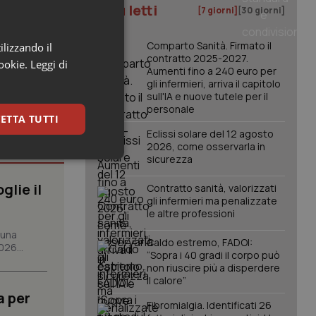
I più letti
[7 giorni]
[30 giorni]
Comparto Sanità. Firmato il
ilizzando il
contratto 2025-2027.
cookie.
Leggi di
Aumenti fino a 240 euro per
gli infermieri, arriva il capitolo
sull'IA e nuove tutele per il
personale
ETTA TUTTI
Eclissi solare del 12 agosto
2026, come osservarla in
sicurezza
keting
glie il
Contratto sanità, valorizzati
gli infermieri ma penalizzate
le altre professioni
 una
Caldo estremo, FADOI:
026...
“Sopra i 40 gradi il corpo può
non riuscire più a disperdere
il calore”
igazione sulle pagine
a per
kie.
Fibromialgia. Identificati 26