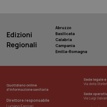
PHPSESSID
Abruzzo
Edizioni
Basilicata
_ga_KM60CM4NPH
Calabria
Regionali
Campania
Emilia-Romagna
Nome
Nome
VISITOR_INFO1_LIV
_ga_0VMQEQKQ1N
Sede legale e
Via della Stell
Quotidiano online
__Secure-YNID
d'informazione sanitaria
Sede operati
Via Luigi Galva
Direttore responsabile
Luciano Fassari
YSC