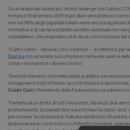
Da un’analisi del sindacato, infatti, emerge che l’ultimo CCNL
firmato il 19 dicembre 2019 dopo dieci anni di blocco cont
che nel 98% degli ospedali italiani viene ancora applicato
normative e di carriera stabilite a livello nazionale non ve
ospedaliere, che rimandano sine die la convocazione dei si
“D’altro canto – rileva la Cimo-Fesmed – , è il Ministro pe
Stampa
con un’analisi sul complesso tema dei salari e della 
come «via maestra» da percorrere”.
“Benché riteniamo che nella sanità pubblica sia necessari
omogenee in tutto il Paese, la contrattazione decentrata, 
Guido Quici
, Presidente della Federazione cui aderisco
“Parliamo di un diritto di tutti i lavoratori, ma dopo due ann
professionisti, acclamati sino a pochi mesi fa come “eroi” 
percorrere “la via maestra” indicata dal Ministro Brunetta,
disponibili ad un confronto con il Ministro sul tema, spera