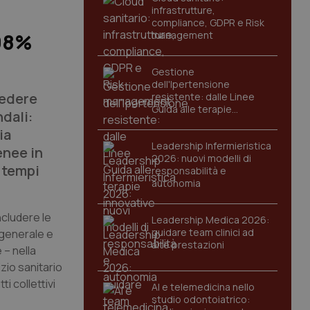
infrastrutture,
compliance, GDPR e Risk
management
 98%
Gestione
dell'Ipertensione
vedere
resistente: dalle Linee
Guida alle terapie
ndali:
innovative
ia
Leadership Infermieristica
enee in
2026: nuovi modelli di
o tempi
responsabilità e
autonomia
ncludere le
Leadership Medica 2026:
guidare team clinici ad
e generale e
alte prestazioni
 – nella
zio sanitario
i collettivi
AI e telemedicina nello
studio odontoiatrico: