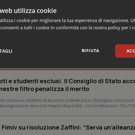
le”.
web utilizza cookie
ilizza i cookie per migliorare la tua esperienza di navigazione. Ut
consenti a tutti i cookie in conformità con la nostra policy per i 
RIFIUTA
TAGLI
ACC
 Professioni
sari
Statistici
Mar
ti e studenti esclusi. Il Consiglio di Stato acco
estre filtro penalizza il merito
viene sul nuovo sistema di accesso a Medicina e Chirurgia e riconosce
assegnazione dei posti rimasti disponibili. Con l’ordinanza n. 3347/2
Necessari
Statistici
Marketing
tribuiscono a rendere fruibile il sito web abilitandone funzionalità di base quali la nav
 Fimiv su risoluzione Zaffini: “Serva un’alleanz
protette del sito. Il sito web non è in grado di funzionare correttamente senza questi coo