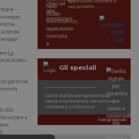
applicazioni concrete e
uso protetto
nitarie –
 consegue
nomiche,
le aziende
iendale”.
iano
La
condo livello»
Gli speciali
curi garanzie
commenta
Sanità digitale per garantire più
salute e sostenibilità. Ma servono
standard e condivisione
130.000
er iniziare a
Tutti gli speciali
iamo
d