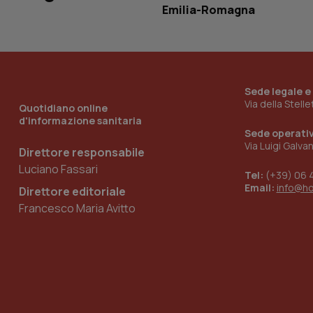
Emilia-Romagna
_ga_KM60CM4NPH
Sede legale e
Nome
Via della Stell
Nome
Quotidiano online
VISITOR_INFO1_LIV
d'informazione sanitaria
_ga_0VMQEQKQ1N
Sede operati
Via Luigi Galva
Direttore responsabile
Luciano Fassari
Tel:
(+39) 06 
__Secure-YNID
Email:
info@h
Direttore editoriale
Francesco Maria Avitto
YSC
__Secure-
ROLLOUT_TOKEN
tracking-sites-