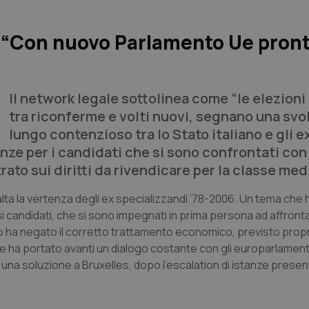
: “Con nuovo Parlamento Ue pront
Il network legale sottolinea come “le elezioni
tra riconferme e volti nuovi, segnano una svol
lungo contenzioso tra lo Stato italiano e gli e
nze per i candidati che si sono confrontati con
ato sui diritti da rivendicare per la classe med
alta la vertenza degli ex specializzandi ’78-2006. Un tema che 
i candidati, che si sono impegnati in prima persona ad affront
ano ha negato il corretto trattamento economico, previsto propr
i che ha portato avanti un dialogo costante con gli europarlament
una soluzione a Bruxelles, dopo l’escalation di istanze prese