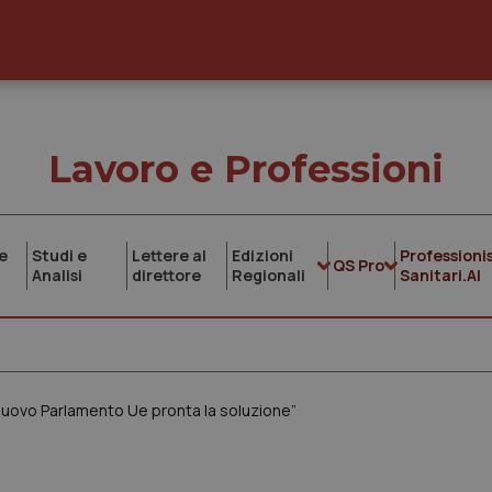
Lavoro e Professioni
e
Studi e
Lettere al
Edizioni
Professionis
QS Pro
Analisi
direttore
Regionali
Sanitari.AI
 nuovo Parlamento Ue pronta la soluzione”