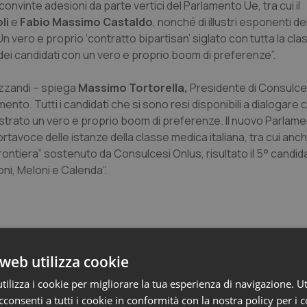
convinte adesioni da parte vertici del Parlamento Ue, tra cui il
li
e
Fabio Massimo Castaldo
, nonché di illustri esponenti de
 Un vero e proprio ‘contratto bipartisan’ siglato con tutta la cl
 dei candidati con un vero e proprio boom di preferenze”.
izzandi – spiega
Massimo Tortorella,
Presidente di Consulce
ento. Tutti i candidati che si sono resi disponibili a dialogare 
istrato un vero e proprio boom di preferenze. Il nuovo Parlam
tavoce delle istanze della classe medica italiana, tra cui anche
 Frontiera” sostenuto da Consulcesi Onlus, risultato il 5° candid
oni, Meloni e Calenda”.
web utilizza cookie
ilizza i cookie per migliorare la tua esperienza di navigazione. Ut
 Professioni
consenti a tutti i cookie in conformità con la nostra policy per i 