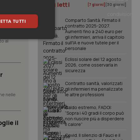
I più letti
[7 giorni]
[30 giorni]
atrix.
Comparto Sanità. Firmato il
ETTA TUTTI
contratto 2025-2027.
Aumenti fino a 240 euro per
gli infermieri, arriva il capitolo
keting
to al
sull'IA e nuove tutele per il
personale
Eclissi solare del 12 agosto
2026, come osservarla in
sicurezza
r
Contratto sanità, valorizzati
gli infermieri ma penalizzate
che nelle
le altre professioni
igazione sulle pagine
kie.
Caldo estremo, FADOI:
“Sopra i 40 gradi il corpo può
non riuscire più a disperdere
er memorizzare le
glie il
utente per la loro
il calore”
 dati sul consenso
itiche e
Covid. Il silenzio di Fauci e il
tendo che le loro