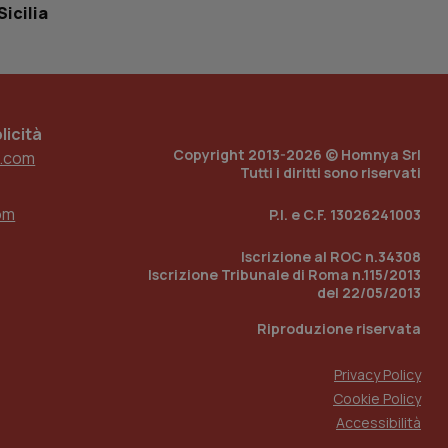
tato di accesso per
Sicilia
a Google Analytics
sione.
icità
Copyright 2013-2026 © Homnya Srl
.com
 tenere traccia
Tutti i diritti sono riservati
i Youtube incorporati
tics per mantenere
tore del sito web sta
om
ell'interfaccia di
P.I. e C.F. 13026241003
 tenere traccia
Iscrizione al ROC n.34308
i Youtube incorporati
Iscrizione Tribunale di Roma n.115/2013
tore del sito web sta
del 22/05/2013
ell'interfaccia di
Riproduzione riservata
 tenere traccia
Privacy Policy
r la gestione
Cookie Policy
one dell’esperienza
Accessibilità
e per abilitare il