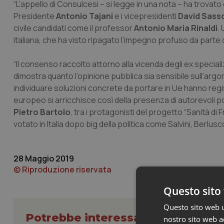
“L’appello di Consulcesi – si legge in una nota – ha trovato 
Presidente
Antonio Tajani
e i vicepresidenti
David Sasso
civile candidati come il professor
Antonio Maria Rinaldi
.
italiana, che ha visto ripagato l’impegno profuso da parte
“Il consenso raccolto attorno alla vicenda degli ex special
dimostra quanto l’opinione pubblica sia sensibile sull’argom
individuare soluzioni concrete da portare in Ue hanno reg
europeo si arricchisce così della presenza di autorevoli por
Pietro Bartolo
, tra i protagonisti del progetto “Sanità di
votato in Italia dopo big della politica come Salvini, Berlusc
28 Maggio 2019
© Riproduzione riservata
Questo sito 
Questo sito web ut
Potrebbe interessarti in Lavoro e
nostro sito web ac