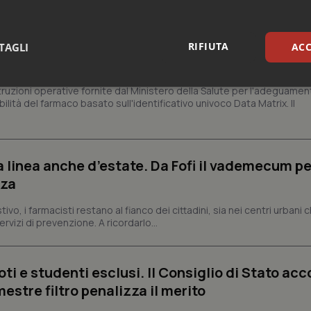
armaci. Dal Ministero le istruzioni per il Data M
RIFIUTA
TAGLI
ACC
 2027 l’adeguamento dei sistemi
sari
Statistici
Mar
struzioni operative fornite dal Ministero della Salute per l'adeguamen
lità del farmaco basato sull'identificativo univoco Data Matrix. Il
a linea anche d’estate. Da Fofi il vademecum pe
zza
Necessari
Statistici
Marketing
vo, i farmacisti restano al fianco dei cittadini, sia nei centri urbani 
tribuiscono a rendere fruibile il sito web abilitandone funzionalità di base quali la nav
rvizi di prevenzione. A ricordarlo...
protette del sito. Il sito web non è in grado di funzionare correttamente senza questi coo
Fornitore
/
Dominio
Scadenza
Descrizione
METADATA
5 mesi 4
Questo cookie viene utilizzato p
YouTube
ti e studenti esclusi. Il Consiglio di Stato acco
settimane
scelte di consenso e privacy dell'
.youtube.com
interazione con il sito. Registra i
estre filtro penalizza il merito
del visitatore riguardo a varie pol
impostazioni sulla privacy, garan