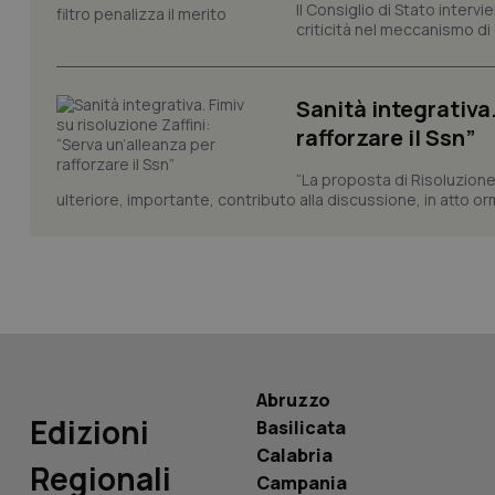
Il Consiglio di Stato inter
criticità nel meccanismo di 
CookieScriptConse
Sanità integrativa.
tracking-sites-ironf
rafforzare il Ssn”
tracking-enable
“La proposta di Risoluzione
tracking-sites-ironf
ulteriore, importante, contributo alla discussione, in atto o
session-id
_ga
Abruzzo
PHPSESSID
Edizioni
Basilicata
Calabria
Regionali
Campania