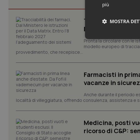
più
Tracciabilità dei f
MOSTRA DET
Entro l’8 febbraio
Neces
Pronta la circolare con le i
modello europeo di tracciabi
provvedimento, che recepisce...
Farmacisti in prim
vacanze in sicure
Anche durante il periodo esti
I cookie necessari con
località di villeggiatura, offrendo consulenza, assistenza e se
e l'accesso alle aree 
Nome
VISITOR_PRIVACY_
Medicina, posti vuo
ricorso di C&P: sem