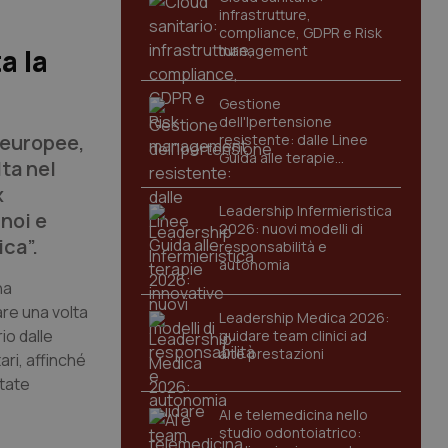
infrastrutture,
compliance, GDPR e Risk
management
a la
Gestione
dell'Ipertensione
 europee,
resistente: dalle Linee
Guida alle terapie
ta nel
innovative
x
Leadership Infermieristica
 noi e
2026: nuovi modelli di
ica”.
responsabilità e
autonomia
ha
are una volta
Leadership Medica 2026:
io dalle
guidare team clinici ad
alte prestazioni
ari, affinché
ntate
AI e telemedicina nello
studio odontoiatrico: