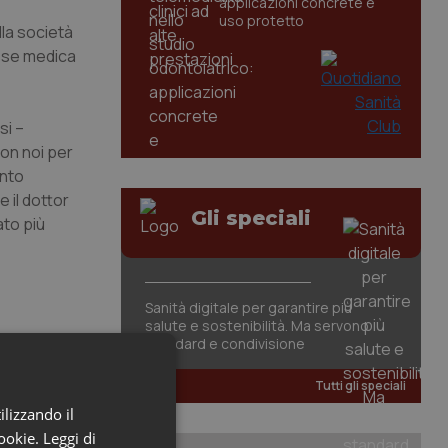
applicazioni concrete e
uso protetto
lla società
asse medica
si –
con noi per
ento
 il dottor
Gli speciali
ato più
Sanità digitale per garantire più
salute e sostenibilità. Ma servono
standard e condivisione
Tutti gli speciali
ilizzando il
cookie.
Leggi di