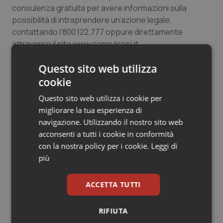
consulenza gratuita per avere informazioni sulla
Salute orale & impianti
possibilità di intraprendere un’azione legale,
contattando l’800.122.777 oppure direttamente
Sangue & coagulazione
attraverso il sito www.consulcesi.it.
Tiroide
Questo sito web utilizza
04 Giugno 2021
cookie
Tumore al seno
© Riproduzione riservata
Questo sito web utilizza i cookie per
migliorare la tua esperienza di
Tumore ovarico
navigazione. Utilizzando il nostro sito web
acconsenti a tutti i cookie in conformità
Tumori del Polmone & Testa Collo
con la nostra policy per i cookie.
Leggi di
più
Tumori gastrointestinali
Potrebbe interessarti in
ACCETTA TUTTI
Lavoro e Professioni
Ulcera & Reflusso
RIFIUTA
Vaccini
Decreto PA. Aiop e Aris: