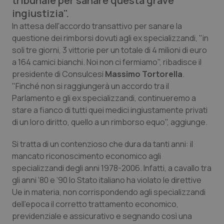
tribunale per sanare questa grave
Calabria
Asma & BPCO
ingiustizia".
In attesa dell'accordo transattivo per sanare la
Campania
Car-T
questione dei rimborsi dovuti agli ex specializzandi, "in
soli tre giorni, 3 vittorie per un totale di 4 milioni di euro
Emilia-Romagna
Colesterolo & coronaropatie
a 164 camici bianchi. Noi non ci fermiamo", ribadisce il
presidente di Consulcesi
Massimo Tortorella
.
Friuli Venezia Giulia
Dermatite Atopica
"Finché non si raggiungerà un accordo tra il
Parlamento e gli ex specializzandi, continueremo a
stare a fianco di tutti quei medici ingiustamente privati
Lazio
Diabete & glucometri
di un loro diritto, quello a un rimborso equo", aggiunge.
Liguria
Disturbi dell’umore
Si tratta di un contenzioso che dura da tanti anni: il
mancato riconoscimento economico agli
Lombardia
Dolore
specializzandi degli anni 1978-2006. Infatti, a cavallo tra
gli anni ‘80 e ‘90 lo Stato italiano ha violato le direttive
Marche
Donna & Salute
Ue in materia, non corrispondendo agli specializzandi
dell’epoca il corretto trattamento economico,
Molise
Epatiti
previdenziale e assicurativo e segnando così una