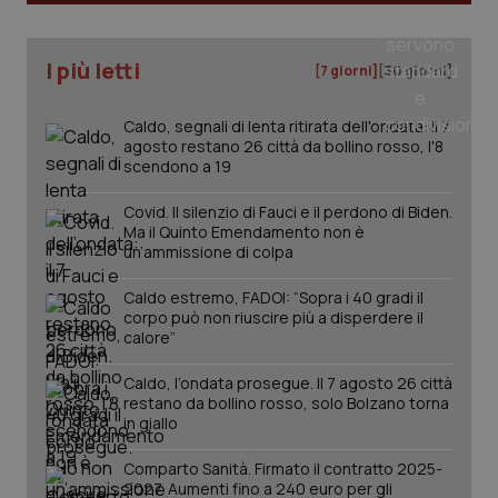
I più letti
[7 giorni]
[30 giorni]
Caldo, segnali di lenta ritirata dell'ondata: il 7
agosto restano 26 città da bollino rosso, l'8
scendono a 19
Covid. Il silenzio di Fauci e il perdono di Biden.
Ma il Quinto Emendamento non è
un’ammissione di colpa
Caldo estremo, FADOI: “Sopra i 40 gradi il
corpo può non riuscire più a disperdere il
calore”
PHPSESSID
Sessio
PHP.net
Caldo, l’ondata prosegue. Il 7 agosto 26 città
www.quotidianosanita.it
restano da bollino rosso, solo Bolzano torna
in giallo
Comparto Sanità. Firmato il contratto 2025-
2027. Aumenti fino a 240 euro per gli