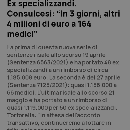
Ex specializzandi.
Consulcesi: “In 3 giorni, altri
Scienza e Farmaci
4 milioni di euro a 164
Studi e Analisi
medici”
Lettere al direttore
La prima di questa nuova serie di
sentenze risale allo scorso 19 aprile
Edizioni Regionali
(Sentenza 6563/2021) e ha portato 48 ex
specializzandi a un rimborso di circa
QS Pro
1.185.008 euro. La seconda è del 27 aprile
(Sentenza 7125/2021): quasi 1.156.000 a
Professionisti Sanitari.AI
66 medici. L'ultima risale allo scorso 21
maggio e ha portato a un rimborso di
Abruzzo
QS Pro Gold
quasi 1.119.000 per 50 ex specializzandi.
Tortorella: "In attesa dell'accordo
QS Club
Newsletter
Basilicata
Artrite & artrosi
transattivo, continueremo a lottare in