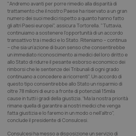
Valle D’Aosta
Oncodermatologia
"Andremo avanti per porre rimedio alla disparità di
trattamento che il nostro Paese ha riservato a un gran
Veneto
Oncoematologia
numero dei suoi medici rispetto a quanto hanno fatto
gli altri Paesi europei", assicura Tortorella. "Tuttavia,
Oncologia & Nutrizione
continuiamo a sostenere l'opportunità di un accordo
transattivo tra i medici e lo Stato. Riteniamo – continua
– che sia un’azione di buon senso che consentirebbe
Psoriasi & pelle
un immediato riconoscimento ai medici del loro diritto e
allo Stato di ridurre il pesante esborso economico dei
Quotidiano Cardiologia
rimborsi che le sentenze dei Tribunali di ogni grado
continuano a concedere ai ricorrenti". Un accordo di
Quotidiano Chirurgia
questo tipo consentirebbe allo Stato un risparmio di
oltre 78 milioni di euro a fronte di potenziali 15mila
Quotidiano Oncologia
cause in tutti i gradi della giustizia. “Ma la nostra priorità
rimane quella di garantire ai nostri medici che venga
Quotidiano Pediatria
fatta giustizia e lo faremo in un modo o nell'altro",
conclude il presidente di Consulcesi.
Rene & patologie urogenitali
Consulcesi ha messo a disposizione un servizio di