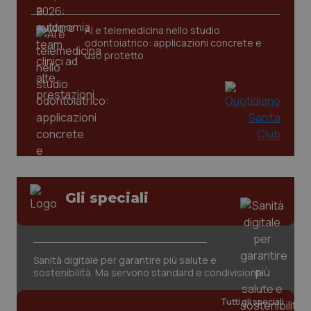
AI e telemedicina nello studio
tracking-sites-ironfish-
www.quotidianosanita.it
4
odontoiatrico: applicazioni concrete e
tracking-enable
settim
uso protetto
2 gior
tracking-sites-ironfish-
www.quotidianosanita.it
4
session-id
settim
2 gior
_ga
1 anno
Google LLC
Gli speciali
mes
.quotidianosanita.it
Sanità digitale per garantire più salute e
sostenibilità. Ma servono standard e condivisione
Tutti gli speciali