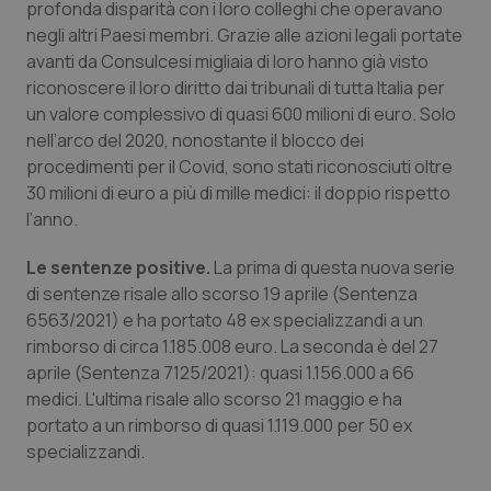
profonda disparità con i loro colleghi che operavano
negli altri Paesi membri. Grazie alle azioni legali portate
Piemonte
HIV
avanti da Consulcesi migliaia di loro hanno già visto
riconoscere il loro diritto dai tribunali di tutta Italia per
Provincia Autonoma di Bolzano
Infezioni & Febbre
un valore complessivo di quasi 600 milioni di euro. Solo
nell’arco del 2020, nonostante il blocco dei
Provincia Autonoma di Trento
Ipertensione & Scompenso
procedimenti per il Covid, sono stati riconosciuti oltre
30 milioni di euro a più di mille medici: il doppio rispetto
Puglia
Malattie rare
l’anno.
Sardegna
Malattia di Crohn & Rettocolite Ulcerosa
Le sentenze positive.
La prima di questa nuova serie
di sentenze risale allo scorso 19 aprile (Sentenza
6563/2021) e ha portato 48 ex specializzandi a un
Sicilia
Neuroscienze & patologie neurodegenerative
rimborso di circa 1.185.008 euro. La seconda è del 27
aprile (Sentenza 7125/2021): quasi 1.156.000 a 66
Toscana
Obesità
medici. L'ultima risale allo scorso 21 maggio e ha
portato a un rimborso di quasi 1.119.000 per 50 ex
Umbria
Oftalmologia
specializzandi.