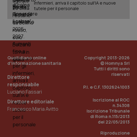
infermieri, arriva il capitolo sull'IA e nuove
tutele per il personale
Quotidiano online
Copyright 2013-2026
d'informazione sanitaria
© Homnya Srl
Tutti i diritti sono
riservati
Direttore
_ga_KM60CM4NPH
.quotidianosanita.it
1 anno
mes
responsabile
P.I. e C.F. 13026241003
Luciano Fassari
Iscrizione al ROC
Direttore editoriale
n.34308
Francesco Maria Avitto
Iscrizione Tribunale
di Roma n.115/2013
del 22/05/2013
Riproduzione
Fornitore
/