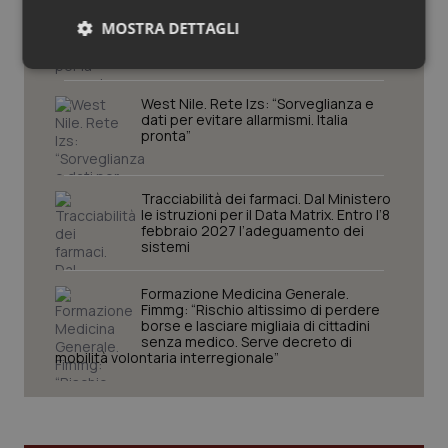
“Preoccupazione per la mancata
approvazione dell’adeguamento
MOSTRA DETTAGLI
delle tariffe ospedaliere, così rinvio
rinnovo contratto sanità privata”
Necessari
Statistici
Marketing
West Nile. Rete Izs: “Sorveglianza e
dati per evitare allarmismi. Italia
pronta”
Tracciabilità dei farmaci. Dal Ministero
Necessari
Statistici
Marketing
le istruzioni per il Data Matrix. Entro l’8
febbraio 2027 l’adeguamento dei
sistemi
I cookie necessari contribuiscono a rendere fruibile il
sito web abilitandone funzionalità di base quali la
navigazione sulle pagine e l'accesso alle aree
Formazione Medicina Generale.
protette del sito. Il sito web non è in grado di
Fimmg: “Rischio altissimo di perdere
funzionare correttamente senza questi cookie.
borse e lasciare migliaia di cittadini
senza medico. Serve decreto di
Nome
Fornitore
/
Dominio
Scaden
mobilità volontaria interregionale”
VISITOR_PRIVACY_METADATA
5 mesi
YouTube
settim
.youtube.com