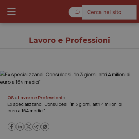
Lunedì 10 Agosto 2026
Lavoro e Professioni
Lavoro e Professioni
Cronache
QS
»
Lavoro e Professioni
»
Ex specializzandi. Consulcesi: “In 3 giorni, altri 4 milioni di
Governo e Parlamento
euro a 164 medici”
Regioni e Asl
Lavoro e Professioni