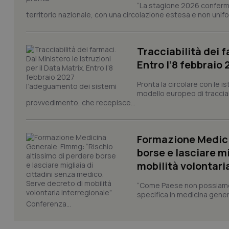
tracking-sites-ironf
“La stagione 2026 conferma
tracking-enable
territorio nazionale, con una circolazione estesa e non uniform
tracking-sites-ironf
session-id
Tracciabilità dei f
_ga
Entro l’8 febbraio
Pronta la circolare con le i
modello europeo di tracciabi
provvedimento, che recepisce...
PHPSESSID
Formazione Medici
borse e lasciare m
mobilità volontari
“Come Paese non possiamo 
specifica in medicina gener
_ga_KM60CM4NPH
Conferenza...