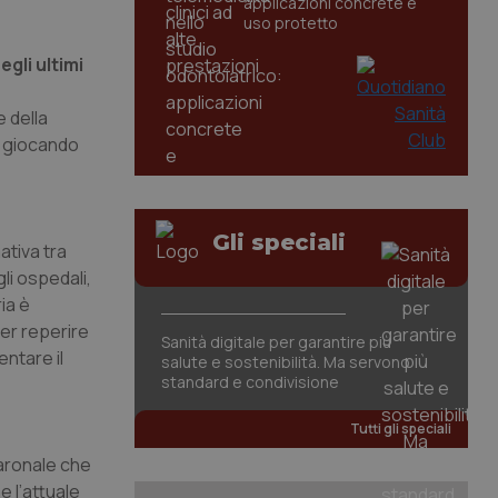
applicazioni concrete e
uso protetto
gli ultimi
 della
ta giocando
Gli speciali
ativa tra
li ospedali,
ia è
er reperire
Sanità digitale per garantire più
entare il
salute e sostenibilità. Ma servono
standard e condivisione
Tutti gli speciali
baronale che
 l’attuale