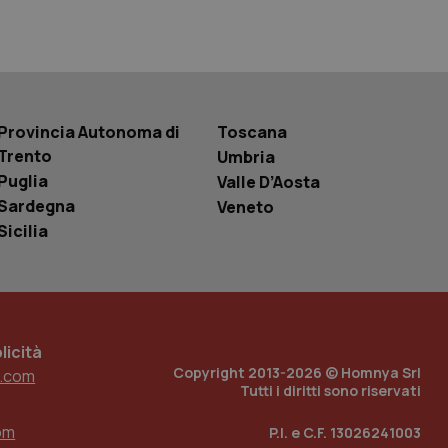
 tenere traccia
i Youtube incorporati
tics per mantenere
tore del sito web sta
ell'interfaccia di
Provincia Autonoma di
Toscana
 tenere traccia
Trento
i Youtube incorporati
Umbria
tore del sito web sta
Puglia
Valle D’Aosta
ell'interfaccia di
Sardegna
Veneto
 tenere traccia
Sicilia
r la gestione
one dell’esperienza
e per abilitare il
loggato con identity
icità
Copyright 2013-2026 © Homnya Srl
.com
Tutti i diritti sono riservati
om
P.I. e C.F. 13026241003