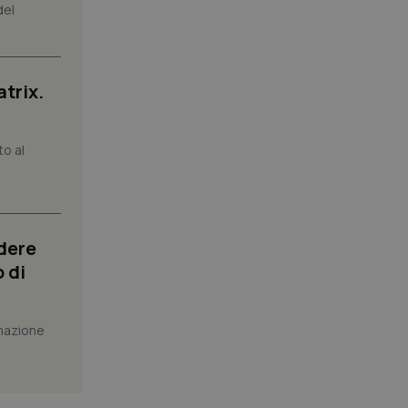
pplicazione per
del
nonimo.
pplicazione per
co al visitatore.
atrix.
to a Google
ggiornamento
lisi più comunemente
ie viene utilizzato
to al
segnando un numero
dentificatore del
a di pagina in un
i di visitatori,
di analisi dei siti.
basate sul
dere
entificatore
le variabili di
 di
è un numero
o in cui viene
r il sito, ma un
tato di accesso per
mazione
a Google Analytics
sione.