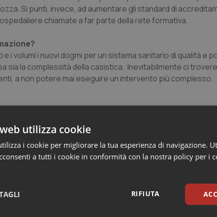
ozza. Si punti, invece, ad aumentare gli standard di accredita
re ospedaliere chiamate a far parte della rete formativa.
ormazione?
e i volumi i nuovi dogmi per un sistema sanitario di qualità e p
sa sia la complessità della casistica. Inevitabilmente ci trover
pazienti, a non potere mai eseguire un intervento più complesso.
prevedere, come già specificato, l’aumento del livello di quali
parte della rete formativa. Si può, inoltre immaginare una magg
web utilizza cookie
ella formazione, fermo restando che non ci saranno contratti,
ilizza i cookie per migliorare la tua esperienza di navigazione. Ut
 specializzandi, qualunque sia la provenienza finanziaria delle 
consenti a tutti i cookie in conformità con la nostra policy per i 
 deciso dal Miur, mentre al Ministero della Sanità spetterà sta
fine, al Consiglio delle scuole di specializzazione sarà affidato 
emo che un giovane medico abbia una formazione completa.
RIFIUTA
TAGLI
ACC