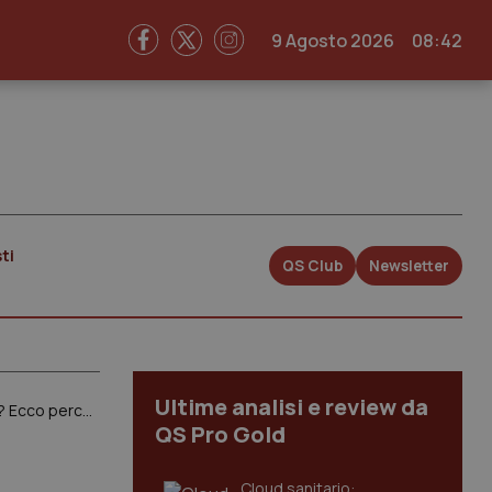
9 Agosto 2026
08:42
ti
QS Club
Newsletter
Ultime analisi e review da
Formazione medica. Intervista a Calabrò (Ncd): “Ultimi anni specializzazioni in medicina con contratti Ssn? Ecco perché dico no”
QS Pro Gold
Cloud sanitario: