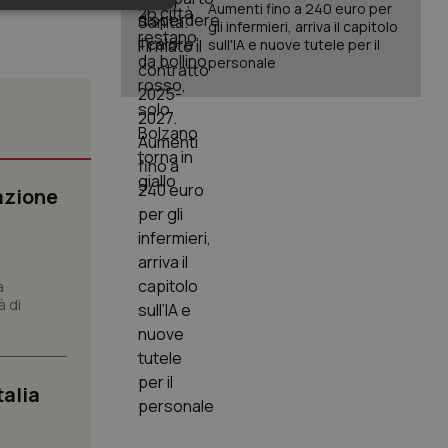
Aumenti fino a 240 euro per
keting
gli infermieri, arriva il capitolo
sull'IA e nuove tutele per il
personale
azione
igazione sulle pagine
kie.
er memorizzare le
utente per la loro
a
 dati sul consenso
à di
itiche e
tendo che le loro
ssioni future.
l servizio Cookie-
erenze di consenso
talia
sario che il banner
funzioni