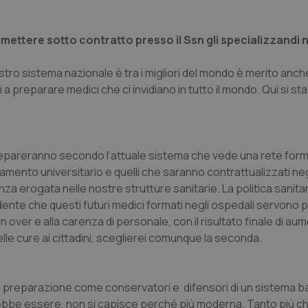
ettere sotto contratto presso il Ssn gli specializzandi ne
ro sistema nazionale è tra i migliori del mondo è merito anche
i a preparare medici che ci invidiano in tutto il mondo. Qui si s
i prepareranno secondo l’attuale sistema che vede una rete form
inamento universitario e quelli che saranno contrattualizzati neg
nza erogata nelle nostre strutture sanitarie. La politica sanitar
ente che questi futuri medici formati negli ospedali servono p
over e alla carenza di personale, con il risultato finale di aum
lle cure ai cittadini, sceglierei comunque la seconda.
a di preparazione come conservatori e difensori di un sistema 
bbe essere, non si capisce perché più moderna. Tanto più che