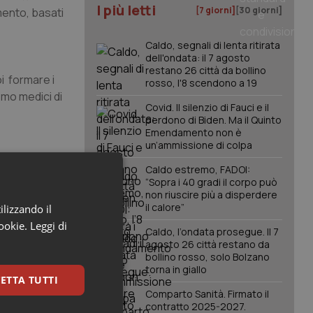
I più letti
[7 giorni]
[30 giorni]
mento, basati
Caldo, segnali di lenta ritirata
dell'ondata: il 7 agosto
restano 26 città da bollino
oi formare i
rosso, l'8 scendono a 19
emo medici di
Covid. Il silenzio di Fauci e il
perdono di Biden. Ma il Quinto
Emendamento non è
un’ammissione di colpa
tà degli
Caldo estremo, FADOI:
iore
“Sopra i 40 gradi il corpo può
non riuscire più a disperdere
 ma più
il calore”
ilizzando il
borse, devono
cookie.
Leggi di
bilire quali
Caldo, l’ondata prosegue. Il 7
agosto 26 città restano da
il
bollino rosso, solo Bolzano
torna in giallo
ETTA TUTTI
Comparto Sanità. Firmato il
contratto 2025-2027.