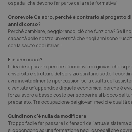
ospedali che devono far parte della rete formativa”.
Onorevole Calabrò, perché è contrario al progetto di m
anni di corso?
Perché cambiare, peggiorando, ciò che funziona? Se il nost
capacità delle nostre università che negli anni sono riuscit
con la salute degli italiani!
E in che modo?
L’idea di separare i percorsi formativi tra i giovani che s
università e strutture del servizio sanitario sotto il coord
avrà inevitabilmente ripercussioni sulla qualità dell’assiste
diventata un’appendice di quella economica, perché è evid
forza lavoro a basso costo per sopperire al blocco del turn 
precariato. Tra occupazione dei giovani medici e qualità de
Quindi non c’è nulla da modificare.
Troppo facile far passare i difensori dell’attuale sistem
si oppongono ad una formazione negli ospedali che dovre