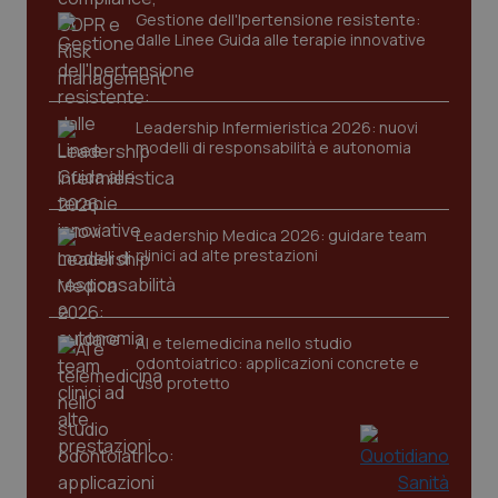
Gestione dell'Ipertensione resistente:
dalle Linee Guida alle terapie innovative
Leadership Infermieristica 2026: nuovi
modelli di responsabilità e autonomia
CookieScriptConsent
5 mesi
CookieScript
settim
www.quotidianosanita.it
Leadership Medica 2026: guidare team
clinici ad alte prestazioni
AI e telemedicina nello studio
odontoiatrico: applicazioni concrete e
uso protetto
tracking-sites-ironfish-
www.quotidianosanita.it
4
tracking-enable
settim
2 gior