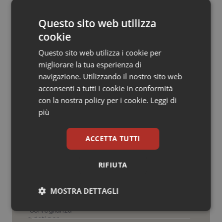
Salute orale & impianti
Questo sito web utilizza
cookie
Sangue & coagulazione
Questo sito web utilizza i cookie per
Tiroide
migliorare la tua esperienza di
navigazione. Utilizzando il nostro sito web
Potrebbe interessarti in
Tumore al seno
acconsenti a tutti i cookie in conformità
Lavoro e Professioni
con la nostra policy per i cookie.
Leggi di
più
Tumore ovarico
Decreto PA. Aiop e Aris:
“Preoccupazione per la mancata
ACCETTA TUTTI
Tumori del Polmone & Testa Collo
approvazione dell’adeguamento
delle tariffe ospedaliere, così rinvio
rinnovo contratto sanità privata”
RIFIUTA
Tumori gastrointestinali
West Nile. Rete Izs: “Sorveglianza e
MOSTRA DETTAGLI
Ulcera & Reflusso
dati per evitare allarmismi. Italia
pronta”
Necessari
Statistici
Marketing
Vaccini