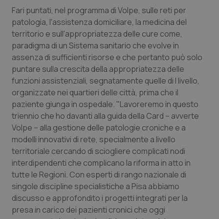
Fari puntati, nel programma di Volpe, sulle reti per
Piemonte
HIV
patologia, l'assistenza domiciliare, la medicina del
territorio e sull'appropriatezza delle cure come,
Provincia Autonoma di Bolzano
Infezioni & Febbre
paradigma di un Sistema sanitario che evolve in
assenza di sufficienti risorse e che pertanto può solo
Provincia Autonoma di Trento
Ipertensione & Scompenso
puntare sulla crescita della appropriatezza delle
funzioni assistenziali, segnatamente quelle di I livello,
organizzate nei quartieri delle città, prima che il
Puglia
Malattie rare
paziente giunga in ospedale. "Lavoreremo in questo
triennio che ho davanti alla guida della Card – avverte
Sardegna
Malattia di Crohn & Rettocolite Ulcerosa
Volpe – alla gestione delle patologie croniche e a
modelli innovativi di rete, specialmente a livello
Sicilia
Neuroscienze & patologie neurodegenerative
territoriale cercando di sciogliere complicati nodi
interdipendenti che complicano la riforma in atto in
Toscana
Obesità
tutte le Regioni. Con esperti di rango nazionale di
singole discipline specialistiche a Pisa abbiamo
Umbria
Oftalmologia
discusso e approfondito i progetti integrati per la
presa in carico dei pazienti cronici che oggi