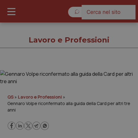
Domenica 9 Agosto 2026
Lavoro e Professioni
Lavoro e Professioni
Cronache
QS
»
Lavoro e Professioni
»
Gennaro Volpe riconfermato alla guida della Card per altri tre
Governo e Parlamento
anni
Regioni e Asl
Lavoro e Professioni