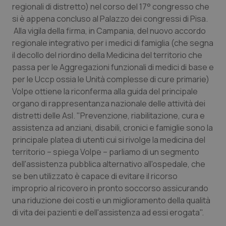
regionali di distretto) nel corso del 17° congresso che
Calabria
Asma & BPCO
si è appena concluso al Palazzo dei congressi di Pisa.
Alla vigila della firma, in Campania, del nuovo accordo
Campania
Car-T
regionale integrativo per i medici di famiglia (che segna
il decollo del riordino della Medicina del territorio che
Emilia-Romagna
Colesterolo & coronaropatie
passa per le Aggregazioni funzionali di medici di base e
per le Uccp ossia le Unità complesse di cure primarie)
Friuli Venezia Giulia
Dermatite Atopica
Volpe ottiene la riconferma alla guida del principale
organo di rappresentanza nazionale delle attività dei
Lazio
Diabete & glucometri
distretti delle Asl. "Prevenzione, riabilitazione, cura e
assistenza ad anziani, disabili, cronici e famiglie sono la
Liguria
Disturbi dell’umore
principale platea di utenti cui si rivolge la medicina del
territorio – spiega Volpe – parliamo di un segmento
dell'assistenza pubblica alternativo all'ospedale, che
Lombardia
Dolore
se ben utilizzato è capace di evitare il ricorso
improprio al ricovero in pronto soccorso assicurando
Marche
Donna & Salute
una riduzione dei costi e un miglioramento della qualità
di vita dei pazienti e dell'assistenza ad essi erogata".
Molise
Epatiti