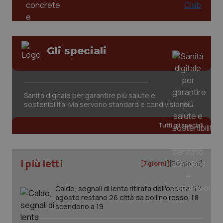
tracking-sites-ironfish-
www.quotidianosanita.it
4
session-id
settim
Gli speciali
2 gior
_ga
1 anno
Google LLC
Sanità digitale per garantire più salute e
mes
.quotidianosanita.it
sostenibilità. Ma servono standard e condivisione
Tutti gli speciali
I più letti
[7 giorni]
[30 giorni]
Caldo, segnali di lenta ritirata dell'ondata: il 7
agosto restano 26 città da bollino rosso, l'8
scendono a 19