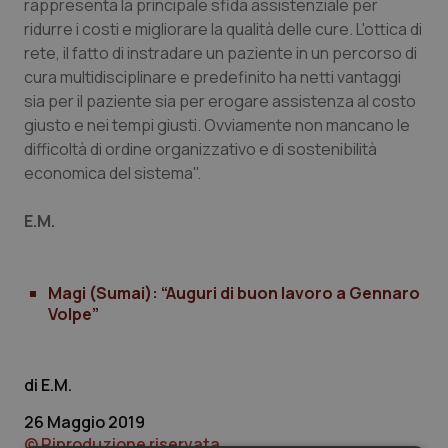
Valle D’Aosta
Oncodermatologia
rappresenta la principale sfida assistenziale per
ridurre i costi e migliorare la qualità delle cure. L'ottica di
rete, il fatto di instradare un paziente in un percorso di
Veneto
Oncoematologia
cura multidisciplinare e predefinito ha netti vantaggi
sia per il paziente sia per erogare assistenza al costo
Oncologia & Nutrizione
giusto e nei tempi giusti. Ovviamente non mancano le
difficoltà di ordine organizzativo e di sostenibilità
Psoriasi & pelle
economica del sistema".
Quotidiano Cardiologia
E.M.
Quotidiano Chirurgia
Magi (Sumai): “Auguri di buon lavoro a Gennaro
Volpe”
Quotidiano Oncologia
Quotidiano Pediatria
E.M.
Rene & patologie urogenitali
26 Maggio 2019
© Riproduzione riservata