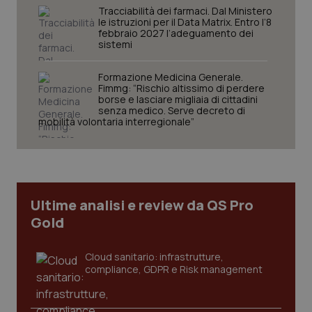
Tracciabilità dei farmaci. Dal Ministero
le istruzioni per il Data Matrix. Entro l’8
febbraio 2027 l’adeguamento dei
sistemi
Formazione Medicina Generale.
Necessari
Statistici
Marketing
Fimmg: “Rischio altissimo di perdere
borse e lasciare migliaia di cittadini
senza medico. Serve decreto di
I cookie necessari contribuiscono a rendere fruibile il
mobilità volontaria interregionale”
sito web abilitandone funzionalità di base quali la
navigazione sulle pagine e l'accesso alle aree
protette del sito. Il sito web non è in grado di
funzionare correttamente senza questi cookie.
Nome
Fornitore
/
Dominio
Scaden
VISITOR_PRIVACY_METADATA
5 mesi
YouTube
Ultime analisi e review da QS Pro
settim
.youtube.com
Gold
Cloud sanitario: infrastrutture,
compliance, GDPR e Risk management