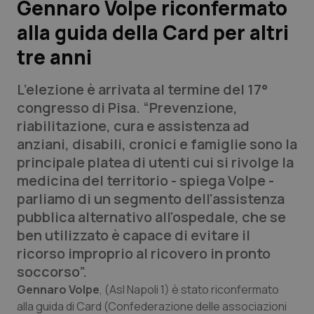
Gennaro Volpe riconfermato
alla guida della Card per altri
Scienza e Farmaci
tre anni
Studi e Analisi
L’elezione è arrivata al termine del 17°
Lettere al direttore
congresso di Pisa. “Prevenzione,
riabilitazione, cura e assistenza ad
Edizioni Regionali
anziani, disabili, cronici e famiglie sono la
principale platea di utenti cui si rivolge la
QS Pro
medicina del territorio - spiega Volpe -
parliamo di un segmento dell'assistenza
Professionisti Sanitari.AI
pubblica alternativo all'ospedale, che se
ben utilizzato è capace di evitare il
Abruzzo
QS Pro Gold
ricorso improprio al ricovero in pronto
soccorso”.
QS Club
Newsletter
Basilicata
Artrite & artrosi
Gennaro Volpe
, (Asl Napoli 1) è stato riconfermato
alla guida di Card (Confederazione delle associazioni