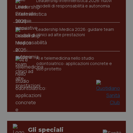
Leadership Infermieristica 2026: nuovi
modelli di responsabilità e autonomia
Leadership Medica 2026: guidare team
CookieScriptConsent
5 mesi
CookieScript
settim
www.quotidianosanita.it
clinici ad alte prestazioni
AI e telemedicina nello studio
odontoiatrico: applicazioni concrete e
uso protetto
tracking-sites-ironfish-
www.quotidianosanita.it
4
tracking-enable
settim
2 gior
Gli speciali