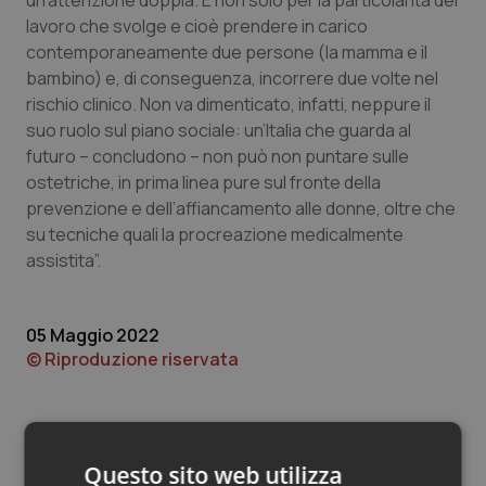
un’attenzione doppia. E non solo per la particolarità del
Valle D’Aosta
Oncodermatologia
lavoro che svolge e cioè prendere in carico
contemporaneamente due persone (la mamma e il
Veneto
Oncoematologia
bambino) e, di conseguenza, incorrere due volte nel
rischio clinico. Non va dimenticato, infatti, neppure il
Oncologia & Nutrizione
suo ruolo sul piano sociale: un’Italia che guarda al
futuro – concludono – non può non puntare sulle
Psoriasi & pelle
ostetriche, in prima linea pure sul fronte della
prevenzione e dell’affiancamento alle donne, oltre che
Quotidiano Cardiologia
su tecniche quali la procreazione medicalmente
assistita”.
Quotidiano Chirurgia
05 Maggio 2022
Quotidiano Oncologia
© Riproduzione riservata
Quotidiano Pediatria
Rene & patologie urogenitali
Questo sito web utilizza