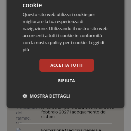
cookie
Salute orale & impianti
Potrebbe interessarti in
Questo sito web utilizza i cookie per
Sangue & coagulazione
migliorare la tua esperienza di
Lavoro e Professioni
navigazione. Utilizzando il nostro sito web
acconsenti a tutti i cookie in conformità
Tiroide
con la nostra policy per i cookie.
Decreto PA. Aiop e Aris:
Leggi di
“Preoccupazione per la mancata
più
Tumore al seno
approvazione dell’adeguamento
delle tariffe ospedaliere, così rinvio
rinnovo contratto sanità privata”
ACCETTA TUTTI
Tumore ovarico
West Nile. Rete Izs: “Sorveglianza e
dati per evitare allarmismi. Italia
RIFIUTA
Tumori del Polmone & Testa Collo
pronta”
MOSTRA DETTAGLI
Tumori gastrointestinali
Tracciabilità dei farmaci. Dal Ministero
le istruzioni per il Data Matrix. Entro l’8
Necessari
Statistici
Marketing
febbraio 2027 l’adeguamento dei
Ulcera & Reflusso
sistemi
Vaccini
Formazione Medicina Generale.