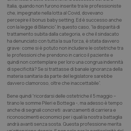
Italia, quando non furono inserite tra le professioniste
Piemonte
HIV
che, impegnate nella lotta al Covid, dovevano
percepire il bonus baby setting. Ed è successo anche
Provincia Autonoma di Bolzano
Infezioni & Febbre
con la legge di Bilancio”. In questo caso, “la disparità di
trattamento subita dalla categoria, e che il sindacato
Provincia Autonoma di Trento
Ipertensione & Scompenso
ha denunciato con tutta la sua forza, è stata davvero
grave: come si è potuto non includere le ostetriche tra
le professioni che prendono in carico il paziente e
Puglia
Malattie rare
quindi non contemplare per loro una congrua indennità
di specificità? Se si trattasse di banale ignoranza della
Sardegna
Malattia di Crohn & Rettocolite Ulcerosa
materia sanitaria da parte del legislatore sarebbe
davvero clamoroso, oltre che inaccettabile”.
Sicilia
Neuroscienze & patologie neurodegenerative
Bene quindi “ricordarsi delle ostetriche il 5 maggio –
Toscana
Obesità
tirano le somme Pileri e Bottega -, ma adesso è tempo
anche di segnali concreti: avanzamenti di carriera e
Umbria
Oftalmologia
riconoscimenti economici per i quali la nostra battaglia
andrà avanti senza sosta. Questa professione merita