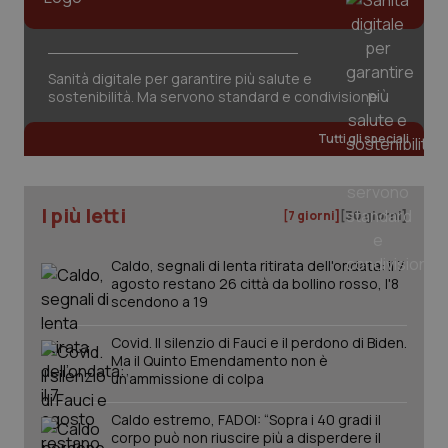
tracking-sites-ironfish-
www.quotidianosanita.it
4
session-id
settim
2 gior
Sanità digitale per garantire più salute e
sostenibilità. Ma servono standard e condivisione
_ga
1 anno
Google LLC
Tutti gli speciali
mes
.quotidianosanita.it
I più letti
[7 giorni]
[30 giorni]
Caldo, segnali di lenta ritirata dell'ondata: il 7
agosto restano 26 città da bollino rosso, l'8
scendono a 19
Covid. Il silenzio di Fauci e il perdono di Biden.
Ma il Quinto Emendamento non è
un’ammissione di colpa
Caldo estremo, FADOI: “Sopra i 40 gradi il
corpo può non riuscire più a disperdere il