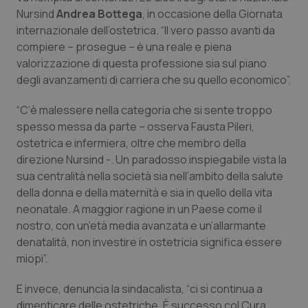
Calabria
Asma & BPCO
Nursind
Andrea Bottega
, in occasione della Giornata
internazionale dell’ostetrica. “Il vero passo avanti da
Campania
Car-T
compiere – prosegue – è una reale e piena
valorizzazione di questa professione sia sul piano
degli avanzamenti di carriera che su quello economico”.
Emilia-Romagna
Colesterolo & coronaropatie
“C’è malessere nella categoria che si sente troppo
Friuli Venezia Giulia
Dermatite Atopica
spesso messa da parte – osserva Fausta Pileri,
ostetrica e infermiera, oltre che membro della
Lazio
Diabete & glucometri
direzione Nursind -. Un paradosso inspiegabile vista la
sua centralità nella società sia nell’ambito della salute
Liguria
Disturbi dell’umore
della donna e della maternità e sia in quello della vita
neonatale. A maggior ragione in un Paese come il
Lombardia
Dolore
nostro, con un’età media avanzata e un’allarmante
denatalità, non investire in ostetricia significa essere
miopi”.
Marche
Donna & Salute
E invece, denuncia la sindacalista, “ci si continua a
Molise
Epatiti
dimenticare delle ostetriche. È successo col Cura