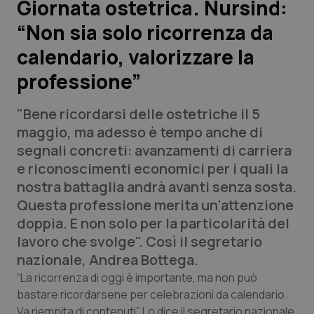
Giornata ostetrica. Nursind:
“Non sia solo ricorrenza da
Scienza e Farmaci
calendario, valorizzare la
Studi e Analisi
professione”
Lettere al direttore
"Bene ricordarsi delle ostetriche il 5
maggio, ma adesso è tempo anche di
Edizioni Regionali
segnali concreti: avanzamenti di carriera
e riconoscimenti economici per i quali la
QS Pro
nostra battaglia andrà avanti senza sosta.
Questa professione merita un’attenzione
Professionisti Sanitari.AI
doppia. E non solo per la particolarità del
lavoro che svolge". Così il segretario
Abruzzo
QS Pro Gold
nazionale, Andrea Bottega.
“La ricorrenza di oggi è importante, ma non può
QS Club
Newsletter
Basilicata
Artrite & artrosi
bastare ricordarsene per celebrazioni da calendario.
Va riempita di contenuti”. Lo dice il segretario nazionale