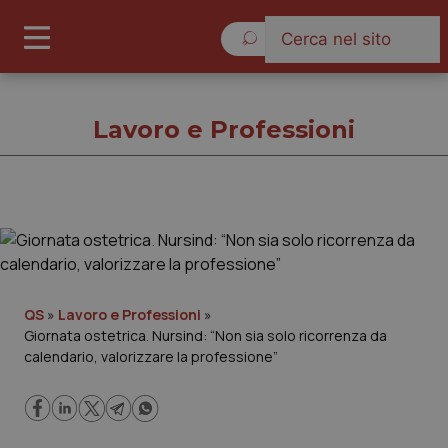
Venerdì 7 Agosto 2026
Lavoro e Professioni
Lavoro e Professioni
Cronache
QS
»
Lavoro e Professioni
»
Giornata ostetrica. Nursind: “Non sia solo ricorrenza da
Governo e Parlamento
calendario, valorizzare la professione”
Regioni e Asl
Lavoro e Professioni