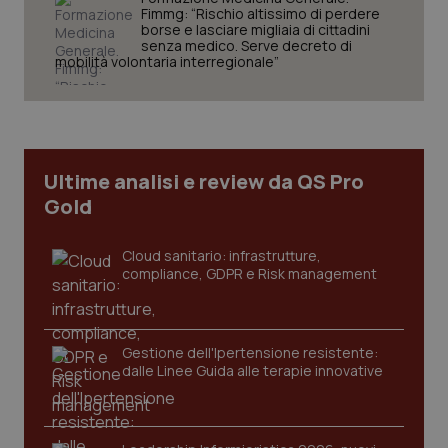
Fimmg: “Rischio altissimo di perdere
borse e lasciare migliaia di cittadini
senza medico. Serve decreto di
mobilità volontaria interregionale”
Necessari
Statistici
Marketing
I cookie necessari contribuiscono a rendere fruibile il
sito web abilitandone funzionalità di base quali la
navigazione sulle pagine e l'accesso alle aree
protette del sito. Il sito web non è in grado di
funzionare correttamente senza questi cookie.
Ultime analisi e review da QS Pro
Nome
Fornitore
/
Dominio
Scaden
Gold
VISITOR_PRIVACY_METADATA
5 mesi
YouTube
settim
.youtube.com
Cloud sanitario: infrastrutture,
compliance, GDPR e Risk management
Gestione dell'Ipertensione resistente:
dalle Linee Guida alle terapie innovative