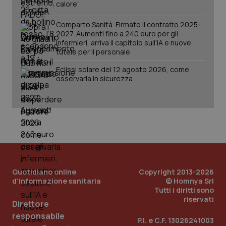
calore”
Comparto Sanità. Firmato il contratto 2025-
2027. Aumenti fino a 240 euro per gli
infermieri, arriva il capitolo sull'IA e nuove
tutele per il personale
Eclissi solare del 12 agosto 2026, come
osservarla in sicurezza
PHPSESSID
Sessio
PHP.net
www.quotidianosanita.it
Quotidiano online
Copyright 2013-2026
d'informazione sanitaria
© Homnya Srl
Tutti i diritti sono
riservati
Direttore
responsabile
P.I. e C.F. 13026241003