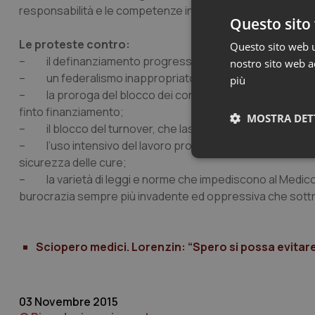
responsabilità e le competenze insieme con i valori etici 
Questo sito 
Le proteste contro:
Questo sito web ut
– il definanziamento progressivo, che taglia servizi e pe
nostro sito web ac
– un federalismo inappropriato, che ha fatto la sanità a
più
– la proroga del blocco dei contratti di lavoro e delle conv
finto finanziamento;
MOSTRA DET
– il blocco del turnover, che lascia al palo le speranze de
– l’uso intensivo del lavoro professionale e l’abuso dei co
Neces
sicurezza delle cure;
– la varietà di leggi e norme che impediscono al Medico il
burocrazia sempre più invadente ed oppressiva che sottrae 
Sciopero medici. Lorenzin: “Spero si possa evitar
I cookie necessari con
e l'accesso alle aree 
03 Novembre 2015