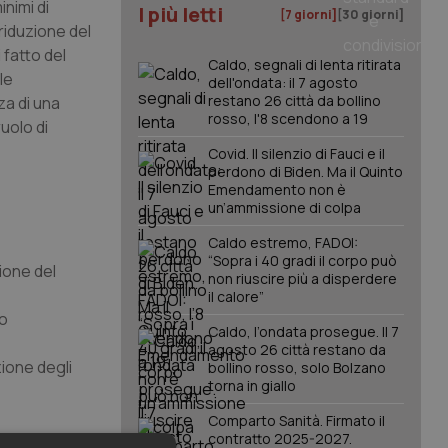
inimi di
I più letti
[7 giorni]
[30 giorni]
 riduzione del
 fatto del
Caldo, segnali di lenta ritirata
le
dell'ondata: il 7 agosto
restano 26 città da bollino
za di una
rosso, l'8 scendono a 19
ruolo di
Covid. Il silenzio di Fauci e il
perdono di Biden. Ma il Quinto
Emendamento non è
un’ammissione di colpa
Caldo estremo, FADOI:
“Sopra i 40 gradi il corpo può
ione del
non riuscire più a disperdere
il calore”
co
Caldo, l’ondata prosegue. Il 7
agosto 26 città restano da
zione degli
bollino rosso, solo Bolzano
torna in giallo
Comparto Sanità. Firmato il
nomia, la
contratto 2025-2027.