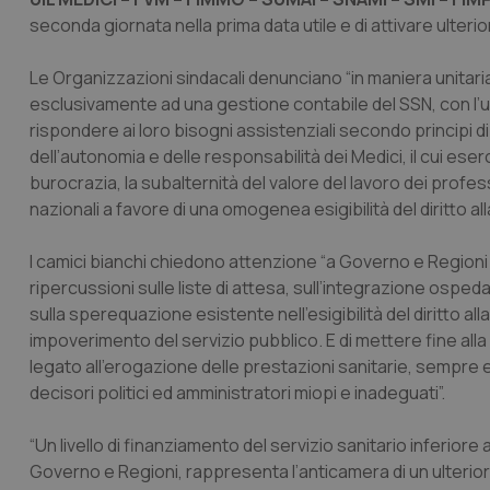
seconda giornata nella prima data utile e di attivare ulteriori
Le Organizzazioni sindacali denunciano “in maniera unitaria,
esclusivamente ad una gestione contabile del SSN, con l’u
rispondere ai loro bisogni assistenziali secondo principi di
dell’autonomia e delle responsabilità dei Medici, il cui eser
burocrazia, la subalternità del valore del lavoro dei profess
nazionali a favore di una omogenea esigibilità del diritto alla
I camici bianchi chiedono attenzione “a Governo e Regioni 
ripercussioni sulle liste di attesa, sull’integrazione ospedal
sulla sperequazione esistente nell’esigibilità del diritto al
impoverimento del servizio pubblico. E di mettere fine all
legato all’erogazione delle prestazioni sanitarie, sempre e 
decisori politici ed amministratori miopi e inadeguati”.
“Un livello di finanziamento del servizio sanitario inferior
Governo e Regioni, rappresenta l’anticamera di un ulterio