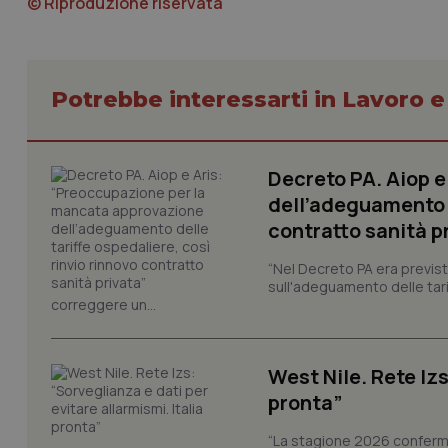
© Riproduzione riservata
Nome
VISITOR_PRIVACY_
Potrebbe interessarti in Lavoro e
CookieScriptConse
Decreto PA. Aiop 
dell’adeguamento d
tracking-sites-ironf
contratto sanità p
tracking-enable
“Nel Decreto PA era previst
tracking-sites-ironf
sull'adeguamento delle tar
session-id
correggere un...
_ga
West Nile. Rete Izs
pronta”
“La stagione 2026 conferma