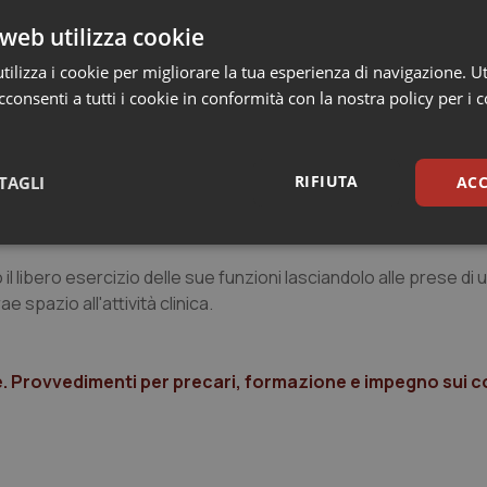
e deontologici.
web utilizza cookie
ilizza i cookie per migliorare la tua esperienza di navigazione. Ut
rsonale e riduce l’accesso alle cure;
consenti a tutti i cookie in conformità con la nostra policy per i 
 pezzi;
enzioni, prevista dalla legge di stabilità sotto le mentite spo
RIFIUTA
TAGLI
ACC
i giovani e dei precari;
ntratti atipici che eludono gli obblighi previdenziali e riducon
sari
Statistici
Mar
 libero esercizio delle sue funzioni lasciandolo alle prese di 
spazio all'attività clinica.
e. Provvedimenti per precari, formazione e impegno sui c
Necessari
Statistici
Marketing
tribuiscono a rendere fruibile il sito web abilitandone funzionalità di base quali la nav
protette del sito. Il sito web non è in grado di funzionare correttamente senza questi coo