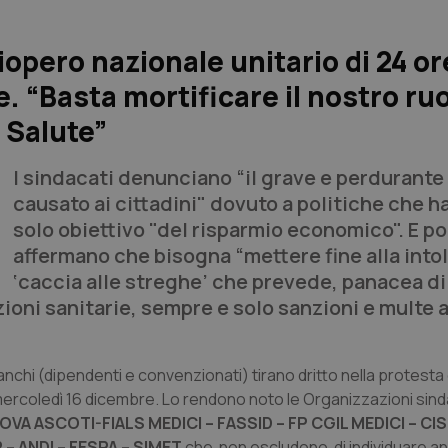
iopero nazionale unitario di 24 or
e. “Basta mortificare il nostro ruo
 Salute”
I sindacati denunciano “il grave e perdurante
causato ai cittadini" dovuto a politiche che ha
solo obiettivo "del risparmio economico". E po
affermano che bisogna “mettere fine alla intol
‘caccia alle streghe’ che prevede, panacea di
ioni sanitarie, sempre e solo sanzioni e multe a
anchi (dipendenti e convenzionati) tirano dritto nella protesta
mercoledì 16 dicembre. Lo rendono noto le Organizzazioni sind
 ASCOTI-FIALS MEDICI – FASSID – FP CGIL MEDICI – CISL
 – ANDI – FESPA – SIMET
che non escludono di individuare a