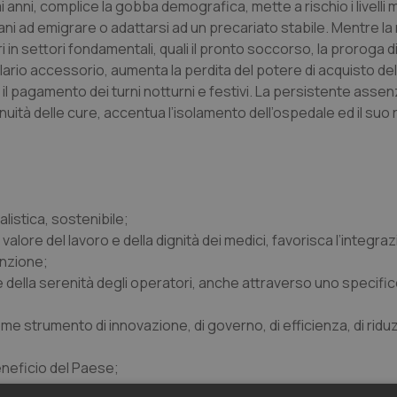
 anni, complice la gobba demografica, mette a rischio i livelli m
vani ad emigrare o adattarsi ad un precariato stabile. Mentre la
in settori fondamentali, quali il pronto soccorso, la proroga di
salario accessorio, aumenta la perdita del potere di acquisto del
 il pagamento dei turni notturni e festivi. La persistente assen
inuità delle cure, accentua l’isolamento dell’ospedale ed il suo 
alistica, sostenibile;
lore del lavoro e della dignità dei medici, favorisca l’integraz
enzione;
e della serenità degli operatori, anche attraverso uno specifi
e strumento di innovazione, di governo, di efficienza, di ridu
eneficio del Paese;
oncretamente coinvolga i professionisti rispettandone l’auto