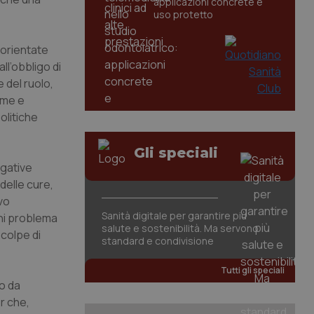
applicazioni concrete e
uso protetto
 orientate
l’obbligo di
 del ruolo,
orme e
olitiche
Gli speciali
egative
 delle cure,
ivo
Sanità digitale per garantire più
gni problema
salute e sostenibilità. Ma servono
 colpe di
standard e condivisione
Tutti gli speciali
to da
r che,