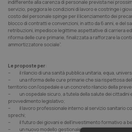
indifferente alla carenza di personale prevista nei prossimi
servizio, peggiora le condizioni di lavoro e costringe i gio
costo del personale spinge per il licenziamento dei precari 
blocco di contratti e convenzioni, in atto da 6 anni, e del 
retribuzioni, impedisce legittime aspettative di carriera ed
riforma delle cure primarie, finalizzata a rafforzare la cont
ammortizzatore sociale”.
Le proposte per
:
– il rilancio di una sanità pubblica unitaria, equa, univers
– una riforma delle cure primarie che sia rispettosa del va
territorio con l’ospedale e un concreto rilancio della prev
– un ospedale sicuro, a tutela della salute dei cittadini 
provvedimento legislativo;
– il lavoro professionale interno al servizio sanitario com
sprechi;
– il futuro dei giovani e dell’investimento formativo a b
– un nuovo modello gestionale dei servizi sanitari che c