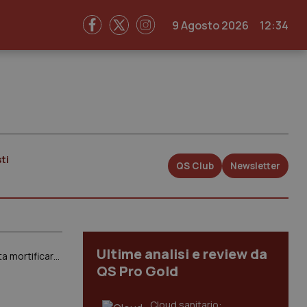
9 Agosto 2026
12:34
ti
QS Club
Newsletter
Ultime analisi e review da
I medici rompono gli indugi. Sciopero nazionale unitario di 24 ore di tutte le categorie il 16 dicembre. “Basta mortificare il nostro ruolo. Stop a gestione contabile della Salute”
QS Pro Gold
Cloud sanitario: