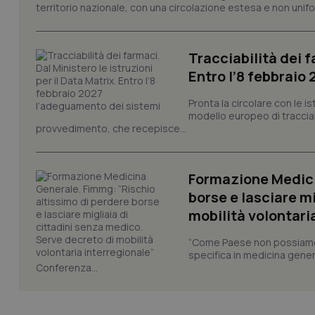
territorio nazionale, con una circolazione estesa e non uniform
PHPSESSID
Tracciabilità dei f
Entro l’8 febbraio
Pronta la circolare con le i
_ga_KM60CM4NPH
modello europeo di tracciabi
provvedimento, che recepisce...
Nome
Formazione Medici
Nome
VISITOR_INFO1_LIV
borse e lasciare m
_ga_0VMQEQKQ1N
mobilità volontari
“Come Paese non possiamo 
__Secure-YNID
specifica in medicina gener
Conferenza...
YSC