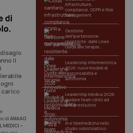
infrastrutture,
compliance, GDPR e Risk
management
e di
lo.
Gestione
dell'Ipertensione
resistente: dalle Linee
Guida alle terapie
 disagio
innovative
nno il
Leadership Infermieristica
i
2026: nuovi modelli di
responsabilità e
lerabile
autonomia
 ogni
 carico
Leadership Medica 2026:
guidare team clinici ad
alte prestazioni
 e
acali
ANAAO
AI e telemedicina nello
 MEDICI –
studio odontoiatrico:
nche una