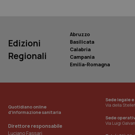
__Secure-
ROLLOUT_TOKEN
tracking-sites-
ironfish-tracking-
Abruzzo
named-enable
Edizioni
Basilicata
Calabria
Regionali
Campania
Emilia-Romagna
Sede legale e
Via della Stell
Quotidiano online
d'informazione sanitaria
Sede operati
Via Luigi Galva
Direttore responsabile
Luciano Fassari