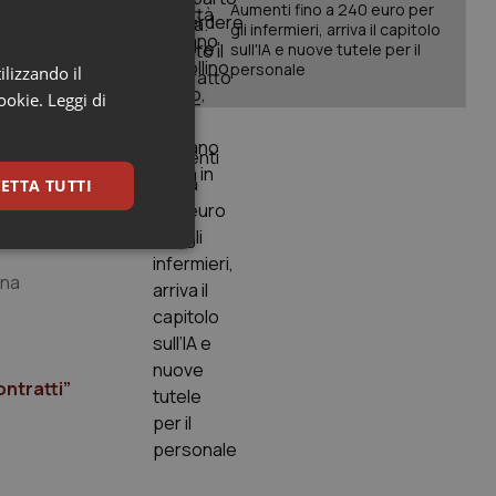
Aumenti fino a 240 euro per
gli infermieri, arriva il capitolo
sull'IA e nuove tutele per il
personale
ilizzando il
cookie.
Leggi di
glie di un
ETTA TUTTI
o la
keting
una
ontratti”
igazione sulle pagine
kie.