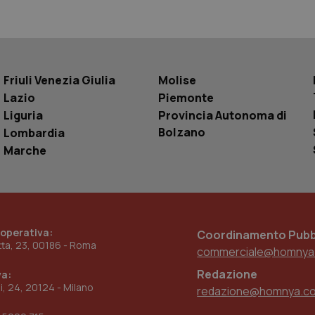
delle visualizzazioni dei video incorporati.
.youtube.com
.youtube.com
5 mesi 4
Questo cookie è impostato da YouTube pe
settimane
dell'autenticazione e della personalizzazi
utente
www.quotidianosanita.it
4
Questo cookie è impostato dall'applicazion
settimane
sistema di tracking solo in caso di utenti 
Friuli Venezia Giulia
Molise
2 giorni
provider WelfareLink.
Lazio
Piemonte
Liguria
Provincia Autonoma di
Bolzano
Lombardia
Marche
 operativa:
Coordinamento Pubbl
etta, 23, 00186 - Roma
commerciale@homnya
Redazione
va:
ni, 24, 20124 - Milano
redazione@homnya.c