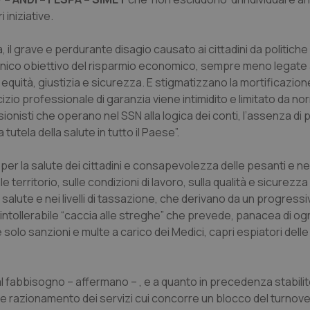
 iniziative.
 il grave e perdurante disagio causato ai cittadini da politiche
nico obiettivo del risparmio economico, sempre meno legate al
 equità, giustizia e sicurezza. E stigmatizzano la mortificazione
cizio professionale di garanzia viene intimidito e limitato da n
ionisti che operano nel SSN alla logica dei conti, l’assenza di p
 tutela della salute in tutto il Paese”.
per la salute dei cittadini e consapevolezza delle pesanti e n
e territorio, sulle condizioni di lavoro, sulla qualità e sicurezza
la salute e nei livelli di tassazione, che derivano da un progress
a intollerabile “caccia alle streghe” che prevede, panacea di o
solo sanzioni e multe a carico dei Medici, capri espiatori delle
e al fabbisogno – affermano – , e a quanto in precedenza stabili
re razionamento dei servizi cui concorre un blocco del turnove