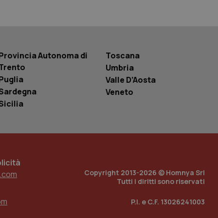
r la gestione
one dell’esperienza
e per abilitare il
loggato con identity
Provincia Autonoma di
Toscana
Trento
Umbria
Puglia
Valle D’Aosta
Sardegna
Veneto
Sicilia
icità
Copyright 2013-2026 © Homnya Srl
.com
Tutti i diritti sono riservati
om
P.I. e C.F. 13026241003