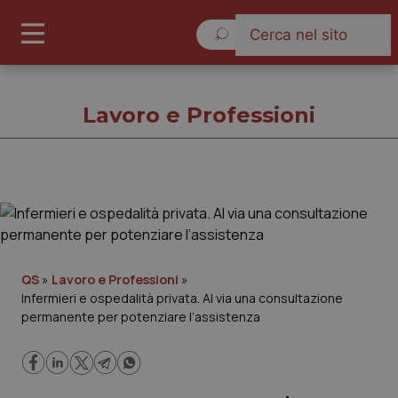
Sabato 8 Agosto 2026
Lavoro e Professioni
Lavoro e Professioni
Cronache
QS
»
Lavoro e Professioni
»
Infermieri e ospedalità privata. Al via una consultazione
Governo e Parlamento
permanente per potenziare l’assistenza
Regioni e Asl
Lavoro e Professioni