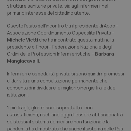
Calabria
Asma & BPCO
strutture sanitarie private, sia agli infermieri, nel
primario interesse del cittadino utente.
Campania
Car-T
Questo l’esito dell’incontro tra il presidente di Acop –
Associazione Coordinamento Ospedalità Privata –
Emilia-Romagna
Colesterolo & coronaropatie
Michele Vietti
che ha incontrato questa mattina la
presidente di Fnopi – Federazione Nazionale degli
Friuli Venezia Giulia
Dermatite Atopica
Ordini delle Professioni Infermieristiche –
Barbara
Mangiacavalli
.
Lazio
Diabete & glucometri
Infermieri e ospedalità privata si sono quindi ripromessi
Liguria
Disturbi dell’umore
di dar vita a una consultazione permanente che
consenta di individuare le migliori sinergie tra le due
istituzioni.
Lombardia
Dolore
“I più fragili, gli anziani e soprattutto i non
Marche
Donna & Salute
autosufficienti, rischiano oggi di essere abbandonati a
se stessi: il sistema domiciliare non funziona e la
Molise
Epatiti
pandemia ha dimostrato che anche il sistema delle Rsa