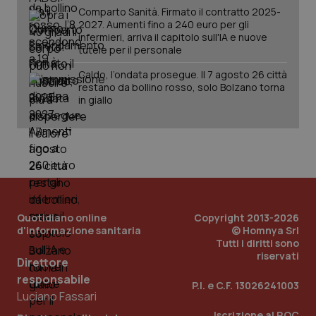
Comparto Sanità. Firmato il contratto 2025-
2027. Aumenti fino a 240 euro per gli
infermieri, arriva il capitolo sull'IA e nuove
tutele per il personale
Caldo, l’ondata prosegue. Il 7 agosto 26 città
restano da bollino rosso, solo Bolzano torna
in giallo
PHPSESSID
Sessio
PHP.net
www.quotidianosanita.it
Quotidiano online
Copyright 2013-2026
d'informazione sanitaria
© Homnya Srl
Tutti i diritti sono
riservati
Direttore
responsabile
P.I. e C.F. 13026241003
Luciano Fassari
Iscrizione al ROC