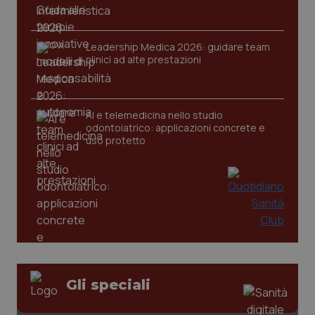
Leadership Medica 2026: guidare team
CookieScriptConsent
clinici ad alte prestazioni
5 mesi
CookieScript
settim
www.quotidianosanita.it
AI e telemedicina nello studio
odontoiatrico: applicazioni concrete e
uso protetto
tracking-sites-ironfish-
www.quotidianosanita.it
4
tracking-enable
settim
2 gior
Gli speciali