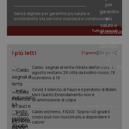
tracking-sites-ironfish-
www.quotidianosanita.it
4
session-id
settim
2 gior
Sanità digitale per garantire più salute e
sostenibilità. Ma servono standard e condivisione
Tutti gli speciali
_ga
1 anno
Google LLC
mes
.quotidianosanita.it
I più letti
[7 giorni]
[30 giorni]
Caldo, segnali di lenta ritirata dell'ondata: il 7
agosto restano 26 città da bollino rosso, l'8
scendono a 19
Covid. Il silenzio di Fauci e il perdono di Biden.
Ma il Quinto Emendamento non è
un’ammissione di colpa
Caldo estremo, FADOI: “Sopra i 40 gradi il
corpo può non riuscire più a disperdere il
calore”