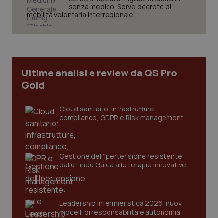
senza medico. Serve decreto di
mobilità volontaria interregionale”
Necessari
Statistici
Marketing
I cookie necessari contribuiscono a rendere fruibile il
sito web abilitandone funzionalità di base quali la
navigazione sulle pagine e l'accesso alle aree
protette del sito. Il sito web non è in grado di
Ultime analisi e review da QS Pro
funzionare correttamente senza questi cookie.
Gold
Nome
Fornitore
/
Dominio
Scaden
VISITOR_PRIVACY_METADATA
5 mesi
YouTube
Cloud sanitario: infrastrutture,
settim
.youtube.com
compliance, GDPR e Risk management
Gestione dell'Ipertensione resistente:
dalle Linee Guida alle terapie innovative
Leadership Infermieristica 2026: nuovi
modelli di responsabilità e autonomia