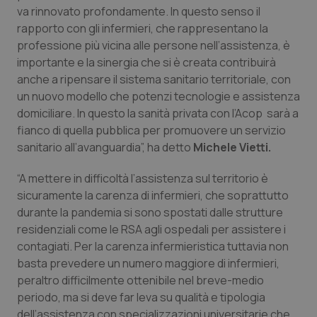
va rinnovato profondamente. In questo senso il
Piemonte
HIV
rapporto con gli infermieri, che rappresentano la
professione più vicina alle persone nell’assistenza, è
Provincia Autonoma di Bolzano
Infezioni & Febbre
importante e la sinergia che si è creata contribuirà
anche a ripensare il sistema sanitario territoriale, con
un nuovo modello che potenzi tecnologie e assistenza
Provincia Autonoma di Trento
Ipertensione & Scompenso
domiciliare. In questo la sanità privata con l’Acop sarà a
fianco di quella pubblica per promuovere un servizio
Puglia
Malattie rare
sanitario all’avanguardia”, ha detto
Michele Vietti.
Sardegna
Malattia di Crohn & Rettocolite Ulcerosa
“A mettere in difficoltà l’assistenza sul territorio è
sicuramente la carenza di infermieri, che soprattutto
Sicilia
Neuroscienze & patologie neurodegenerative
durante la pandemia si sono spostati dalle strutture
residenziali come le RSA agli ospedali per assistere i
Toscana
Obesità
contagiati. Per la carenza infermieristica tuttavia non
basta prevedere un numero maggiore di infermieri,
peraltro difficilmente ottenibile nel breve-medio
Umbria
Oftalmologia
periodo, ma si deve far leva su qualità e tipologia
dell’assistenza con specializzazioni universitarie che