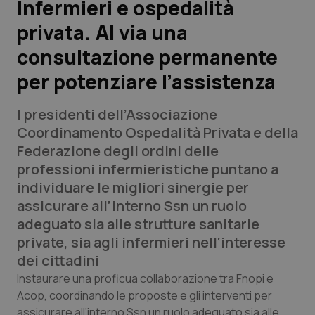
Infermieri e ospedalità
privata. Al via una
Scienza e Farmaci
consultazione permanente
Studi e Analisi
per potenziare l’assistenza
Lettere al direttore
I presidenti dell’Associazione
Coordinamento Ospedalità Privata e della
Edizioni Regionali
Federazione degli ordini delle
professioni infermieristiche puntano a
QS Pro
individuare le migliori sinergie per
assicurare all’interno Ssn un ruolo
Professionisti Sanitari.AI
adeguato sia alle strutture sanitarie
private, sia agli infermieri nell‘interesse
Abruzzo
QS Pro Gold
dei cittadini
Instaurare una proficua collaborazione tra Fnopi e
QS Club
Newsletter
Basilicata
Artrite & artrosi
Acop, coordinando le proposte e gli interventi per
assicurare all’interno Ssn un ruolo adeguato sia alle