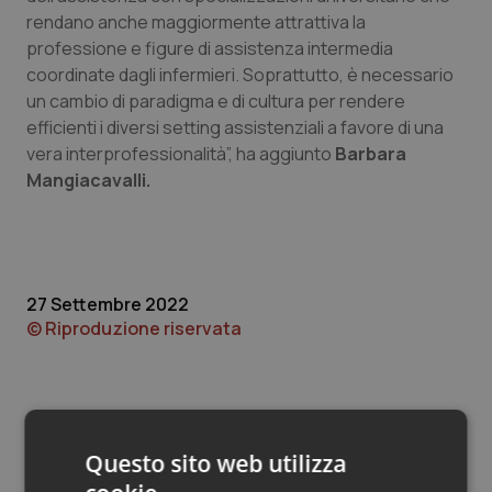
Valle D’Aosta
Oncodermatologia
rendano anche maggiormente attrattiva la
professione e figure di assistenza intermedia
Veneto
Oncoematologia
coordinate dagli infermieri. Soprattutto, è necessario
un cambio di paradigma e di cultura per rendere
Oncologia & Nutrizione
efficienti i diversi setting assistenziali a favore di una
vera interprofessionalità”, ha aggiunto
Barbara
Psoriasi & pelle
Mangiacavalli.
Quotidiano Cardiologia
Quotidiano Chirurgia
27 Settembre 2022
© Riproduzione riservata
Quotidiano Oncologia
Quotidiano Pediatria
Rene & patologie urogenitali
Questo sito web utilizza