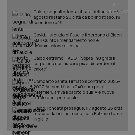
tracking-sites-ironfish-
www.quotidianosanita.it
4
tracking-enable
settim
Caldo, segnali di lenta ritirata dell'ondata: il 7
2 gior
agosto restano 26 città da bollino rosso, l'8
scendono a 19
Covid. Il silenzio di Fauci e il perdono di Biden.
tracking-sites-ironfish-
www.quotidianosanita.it
4
Ma il Quinto Emendamento non è
session-id
settim
un’ammissione di colpa
2 gior
Caldo estremo, FADOI: “Sopra i 40 gradi il
corpo può non riuscire più a disperdere il
calore”
_ga
1 anno
Google LLC
mes
.quotidianosanita.it
Comparto Sanità. Firmato il contratto 2025-
2027. Aumenti fino a 240 euro per gli
infermieri, arriva il capitolo sull'IA e nuove
tutele per il personale
Caldo, l’ondata prosegue. Il 7 agosto 26 città
restano da bollino rosso, solo Bolzano torna
in giallo