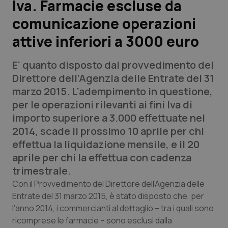
Iva. Farmacie escluse da
comunicazione operazioni
Scienza e Farmaci
attive inferiori a 3000 euro
Studi e Analisi
E' quanto disposto dal provvedimento del
Lettere al direttore
Direttore dell’Agenzia delle Entrate del 31
marzo 2015. L’adempimento in questione,
Edizioni Regionali
per le operazioni rilevanti ai fini Iva di
importo superiore a 3.000 effettuate nel
QS Pro
2014, scade il prossimo 10 aprile per chi
effettua la liquidazione mensile, e il 20
Professionisti Sanitari.AI
aprile per chi la effettua con cadenza
trimestrale.
Abruzzo
QS Pro Gold
Con il Provvedimento del Direttore dell’Agenzia delle
Entrate del 31 marzo 2015, è stato disposto che, per
QS Club
Newsletter
l’anno 2014, i commercianti al dettaglio – tra i quali sono
Basilicata
Artrite & artrosi
ricomprese le farmacie – sono esclusi dalla