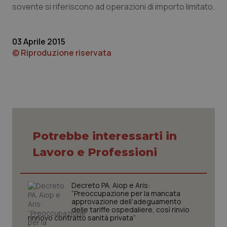
sovente si riferiscono ad operazioni di importo limitato.
Piemonte
HIV
03 Aprile 2015
Provincia Autonoma di Bolzano
Infezioni & Febbre
© Riproduzione riservata
Provincia Autonoma di Trento
Ipertensione & Scompenso
Puglia
Malattie rare
Sardegna
Malattia di Crohn & Rettocolite Ulcerosa
Potrebbe interessarti in
Sicilia
Neuroscienze & patologie neurodegenerative
Lavoro e Professioni
Toscana
Obesità
Decreto PA. Aiop e Aris:
“Preoccupazione per la mancata
Umbria
Oftalmologia
approvazione dell’adeguamento
delle tariffe ospedaliere, così rinvio
rinnovo contratto sanità privata”