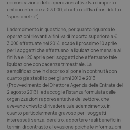
comunicazione delle operazioni attive Iva di importo
Calabria
Asma & BPCO
unitario inferiore a € 3.000, al netto dell’Iva (cosiddetto
“spesometro”).
Campania
Car-T
L’adempimento in questione, per quanto riguarda le
Emilia-Romagna
Colesterolo & coronaropatie
operazioni rilevanti ai fini Iva di importo superiore a €
3.000 effettuate nel 2014, scade il prossimo 10 aprile
Friuli Venezia Giulia
Dermatite Atopica
per i soggetti che effettuano la liquidazione mensile ai
fini Iva e il 20 aprile per i soggetti che effettuano tale
liquidazione con cadenza trimestrale. La
Lazio
Diabete & glucometri
semplificazione in discorso si pone in continuità con
quanto già stabilito per gli anni 2012 e 2013
Liguria
Disturbi dell’umore
(Provvedimento del Direttore Agenzia delle Entrate del
2 agosto 2013), ed accoglie l’istanza formulata dalle
Lombardia
Dolore
organizzazioni rappresentative del settore, che
avevano chiesto di rivedere tale adempimento, in
Marche
Donna & Salute
quanto particolarmente gravoso per i soggetti
interessati senza, peraltro, apportare reali benefici in
Molise
Epatiti
termini di contrasto all’evasione poiché le informazioni