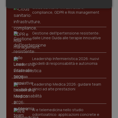
Salute orale & impianti
Cloud sanitario: infrastrutture,
Necessari
Statistici
Marketing
compliance, GDPR e Risk management
Sangue & coagulazione
Tiroide
Gestione dell'Ipertensione resistente:
dalle Linee Guida alle terapie innovative
Necessari
Statistici
Marketing
Tumore al seno
I cookie necessari contribuiscono a rendere fruibile il
Leadership Infermieristica 2026: nuovi
Tumore ovarico
sito web abilitandone funzionalità di base quali la
modelli di responsabilità e autonomia
navigazione sulle pagine e l'accesso alle aree
protette del sito. Il sito web non è in grado di
funzionare correttamente senza questi cookie.
Tumori del Polmone & Testa Collo
Nome
Fornitore
/
Dominio
Scaden
Leadership Medica 2026: guidare team
Tumori gastrointestinali
VISITOR_PRIVACY_METADATA
5 mesi
YouTube
clinici ad alte prestazioni
settim
.youtube.com
Ulcera & Reflusso
AI e telemedicina nello studio
odontoiatrico: applicazioni concrete e
Vaccini