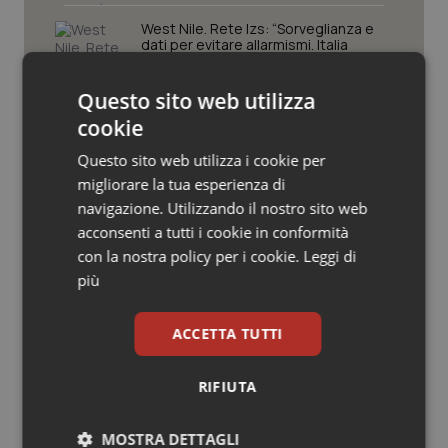
Valle D’Aosta
Oncodermatologia
West Nile. Rete Izs: “Sorveglianza e
dati per evitare allarmismi. Italia
Veneto
Oncoematologia
pronta”
Questo sito web utilizza
Oncologia & Nutrizione
cookie
Tracciabilità dei farmaci. Dal Ministero
le istruzioni per il Data Matrix. Entro l’8
febbraio 2027 l’adeguamento dei
Psoriasi & pelle
Questo sito web utilizza i cookie per
sistemi
migliorare la tua esperienza di
navigazione. Utilizzando il nostro sito web
Quotidiano Cardiologia
Formazione Medicina Generale.
acconsenti a tutti i cookie in conformità
Fimmg: “Rischio altissimo di perdere
borse e lasciare migliaia di cittadini
con la nostra policy per i cookie.
Leggi di
Quotidiano Chirurgia
senza medico. Serve decreto di
più
mobilità volontaria interregionale”
Quotidiano Oncologia
ACCETTA TUTTI
Quotidiano Pediatria
RIFIUTA
Ultime analisi e review da QS Pro
Rene & patologie urogenitali
Gold
MOSTRA DETTAGLI