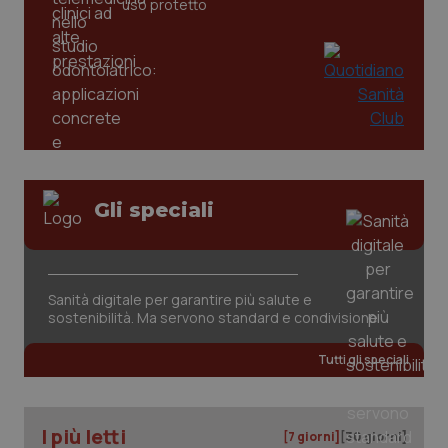
uso protetto
Gli speciali
CookieScriptConsent
5 mesi
CookieScript
settim
www.quotidianosanita.it
Sanità digitale per garantire più salute e
sostenibilità. Ma servono standard e condivisione
Tutti gli speciali
I più letti
[7 giorni]
[30 giorni]