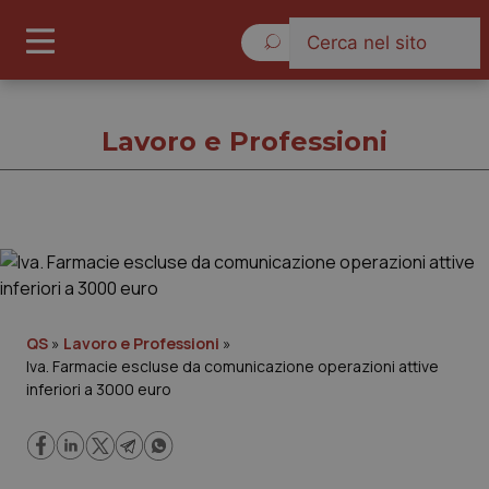
Domenica 9 Agosto 2026
Lavoro e Professioni
Lavoro e Professioni
Cronache
QS
»
Lavoro e Professioni
»
Iva. Farmacie escluse da comunicazione operazioni attive
Governo e Parlamento
inferiori a 3000 euro
Regioni e Asl
Lavoro e Professioni