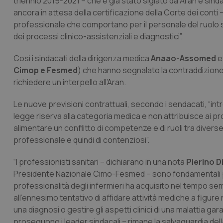
triennio 2019-2021 – che è già stato siglato da Aran e sindac
ancora in attesa della certificazione della Corte dei conti 
professionale che comportano per il personale del ruolo s
dei processi clinico-assistenziali e diagnostici”.
Così i sindacati della dirigenza medica
Anaao-Assomed
Cimop e Fesmed
) che hanno segnalato la contraddizione 
richiedere un interpello all’Aran.
Le nuove previsioni contrattuali, secondo i sendacati, “in
legge riserva alla categoria medica e non attribuisce ai pro
alimentare un conflitto di competenze e di ruoli tra diverse
professionale e quindi di contenziosi”.
“I professionisti sanitari – dichiarano in una nota
Pierino Di
Presidente Nazionale Cimo-Fesmed – sono fondamentali pe
professionalità degli infermieri ha acquisito nel tempo s
all’ennesimo tentativo di affidare attività mediche a fig
una diagnosi o gestire gli aspetti clinici di una malattia gar
proseguono i leader sindacali – rimane la salvaguardia dell