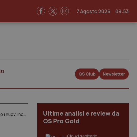
7 Agosto 2026
09:53
ti
QS Club
Newsletter
Ultime analisi e review da
“Le attività mediche spettano solo ai medici”: Anaao e Cimo Fesmed si rivolgono alla Corte dei conti contro i nuovi incarichi per il personale sanitario previsti dal contratto del comparto
QS Pro Gold
Cloud sanitario: