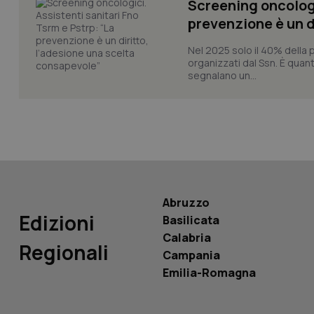
Screening oncologi
prevenzione è un d
Nel 2025 solo il 40% della 
organizzati dal Ssn. È quan
segnalano un...
PHPSESSID
_ga_KM60CM4NPH
Abruzzo
Edizioni
Basilicata
Nome
Calabria
Nome
Regionali
VISITOR_INFO1_LIV
Campania
_ga_0VMQEQKQ1N
Emilia-Romagna
__Secure-YNID