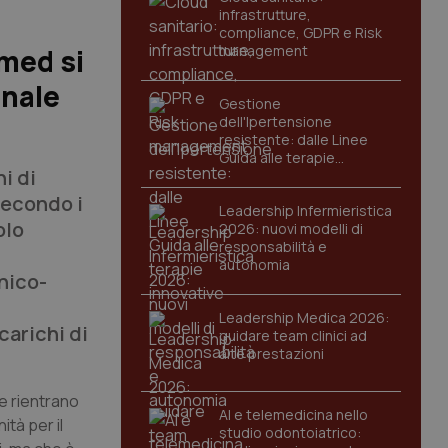
infrastrutture,
compliance, GDPR e Risk
management
smed si
onale
Gestione
dell'Ipertensione
resistente: dalle Linee
Guida alle terapie
hi di
innovative
secondo i
Leadership Infermieristica
olo
2026: nuovi modelli di
responsabilità e
autonomia
nico-
Leadership Medica 2026:
carichi di
guidare team clinici ad
alte prestazioni
ge rientrano
AI e telemedicina nello
tà per il
studio odontoiatrico: