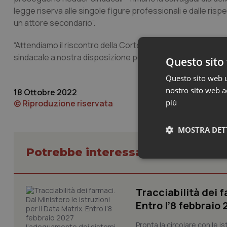
legge riserva alle singole figure professionali e dalle 
un attore secondario”.
“Attendiamo il riscontro della Corte dei conti e dell’ARAN, 
sindacale a nostra disposizione per tutelare le prerogative 
Questo sito 
Questo sito web ut
nostro sito web ac
18 Ottobre 2022
più
© Riproduzione riservata
MOSTRA DET
Potrebbe interessarti in Lavoro e
Neces
Tracciabilità dei f
Entro l’8 febbraio
Pronta la circolare con le i