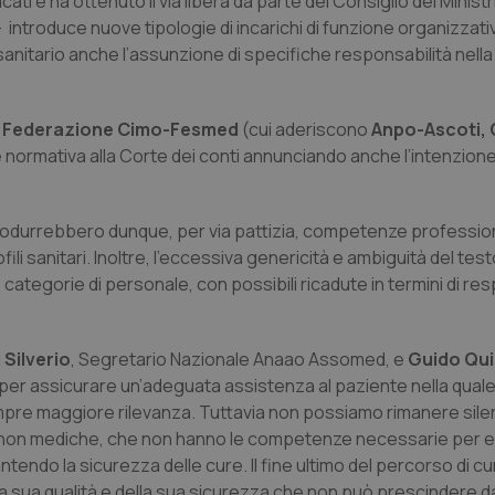
ati e ha ottenuto il via libera da parte del Consiglio dei Ministr
– introduce nuove tipologie di incarichi di funzione organizzati
anitario anche l’assunzione di specifiche responsabilità nell
e
Federazione Cimo-Fesmed
(cui aderiscono
Anpo-Ascoti, 
normativa alla Corte dei conti annunciando anche l’intenzione
trodurrebbero dunque, per via pattizia, competenze profession
fili sanitari. Inoltre, l’eccessiva genericità e ambiguità del te
 categorie di personale, con possibili ricadute in termini di re
 Silverio
, Segretario Nazionale Anaao Assomed, e
Guido Qui
r assicurare un’adeguata assistenza al paziente nella quale
empre maggiore rilevanza. Tuttavia non possiamo rimanere silen
ure non mediche, che non hanno le competenze necessarie per 
antendo la sicurezza delle cure. Il fine ultimo del percorso di cu
a sua qualità e della sua sicurezza che non può prescindere dai