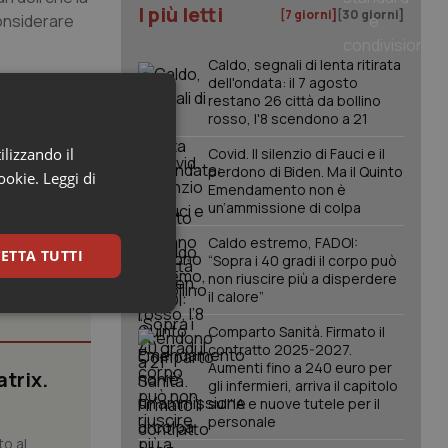
I più letti
[7 giorni]
[30 giorni]
onsiderare
Caldo, segnali di lenta ritirata
dell'ondata: il 7 agosto
tura
restano 26 città da bollino
ici.
rosso, l'8 scendono a 21
ilizzando il
Covid. Il silenzio di Fauci e il
perdono di Biden. Ma il Quinto
cookie.
Leggi di
Emendamento non è
un’ammissione di colpa
Caldo estremo, FADOI:
ETTA TUTTI
“Sopra i 40 gradi il corpo può
non riuscire più a disperdere
il calore”
keting
Comparto Sanità. Firmato il
contratto 2025-2027.
Aumenti fino a 240 euro per
atrix.
gli infermieri, arriva il capitolo
sull'IA e nuove tutele per il
personale
to al