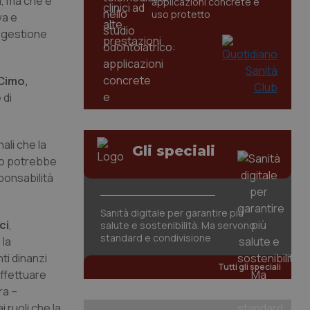
i, ma che è
applicazioni concrete e
uso protetto
va e
a gestione
Cimo,
 di
ali che la
Gli speciali
sto potrebbe
sponsabilità
Sanità digitale per garantire più
ci
,
salute e sostenibilità. Ma servono
standard e condivisione
 la
ti dinanzi
Tutti gli speciali
effettuare
ra –
 ruoli che la