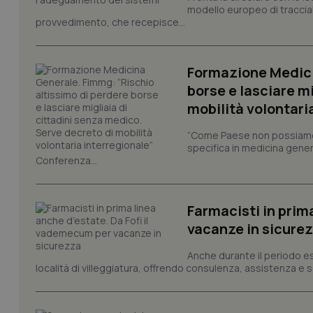
modello europeo di tracciabi
provvedimento, che recepisce...
I cookie necessari con
e l'accesso alle aree 
Nome
Formazione Medici
VISITOR_PRIVACY_
borse e lasciare m
mobilità volontari
“Come Paese non possiamo 
specifica in medicina gener
CookieScriptConse
Conferenza...
Farmacisti in prim
tracking-sites-ironf
tracking-enable
vacanze in sicure
tracking-sites-ironf
Anche durante il periodo esti
session-id
località di villeggiatura, offrendo consulenza, assistenza e se
_ga