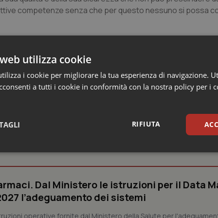
rispettive competenze senza che per questo nessuno si possa c
ma in ogni caso siamo pronti a ricorrere ad ogni strumento di na
dei medici e la salute dei pazienti”, concludono Di Silverio e Qu
web utilizza cookie
ilizza i cookie per migliorare la tua esperienza di navigazione. Ut
consenti a tutti i cookie in conformità con la nostra policy per i 
RIFIUTA
TAGLI
ACC
 Professioni
sari
Statistici
Mar
armaci. Dal Ministero le istruzioni per il Data M
 2027 l’adeguamento dei sistemi
struzioni operative fornite dal Ministero della Salute per l'adeguamen