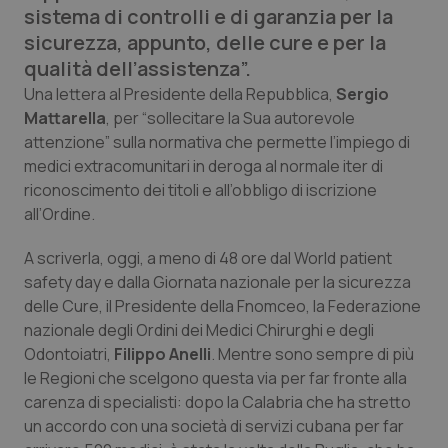
sistema di controlli e di garanzia per la
Calabria
Asma & BPCO
sicurezza, appunto, delle cure e per la
qualità dell’assistenza”.
Campania
Car-T
Una lettera al Presidente della Repubblica,
Sergio
Mattarella
Emilia-Romagna
Colesterolo & coronaropatie
, per “sollecitare la Sua autorevole
attenzione” sulla normativa che permette l’impiego di
medici extracomunitari in deroga al normale iter di
Friuli Venezia Giulia
Dermatite Atopica
riconoscimento dei titoli e all’obbligo di iscrizione
all’Ordine.
Lazio
Diabete & glucometri
A scriverla, oggi, a meno di 48 ore dal World patient
Liguria
Disturbi dell’umore
safety day e dalla Giornata nazionale per la sicurezza
delle Cure, il Presidente della Fnomceo, la Federazione
Lombardia
Dolore
nazionale degli Ordini dei Medici Chirurghi e degli
Odontoiatri,
Filippo Anelli
. Mentre sono sempre di più
le Regioni che scelgono questa via per far fronte alla
Marche
Donna & Salute
carenza di specialisti: dopo la Calabria che ha stretto
un accordo con una società di servizi cubana per far
Molise
Epatiti