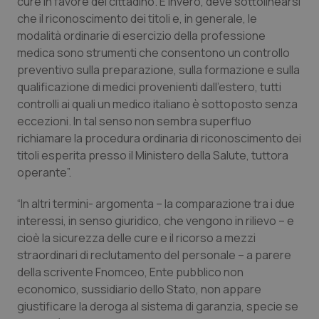
cure in favore del cittadino. E invero, deve sottolinearsi
Valle D’Aosta
Oncodermatologia
che il riconoscimento dei titoli e, in generale, le
modalità ordinarie di esercizio della professione
Veneto
Oncoematologia
medica sono strumenti che consentono un controllo
preventivo sulla preparazione, sulla formazione e sulla
Oncologia & Nutrizione
qualificazione di medici provenienti dall’estero, tutti
controlli ai quali un medico italiano è sottoposto senza
Psoriasi & pelle
eccezioni. In tal senso non sembra superfluo
richiamare la procedura ordinaria di riconoscimento dei
Quotidiano Cardiologia
titoli esperita presso il Ministero della Salute, tuttora
operante”.
Quotidiano Chirurgia
“In altri termini- argomenta – la comparazione tra i due
interessi, in senso giuridico, che vengono in rilievo – e
Quotidiano Oncologia
cioè la sicurezza delle cure e il ricorso a mezzi
straordinari di reclutamento del personale – a parere
Quotidiano Pediatria
della scrivente Fnomceo, Ente pubblico non
economico, sussidiario dello Stato, non appare
Rene & patologie urogenitali
giustificare la deroga al sistema di garanzia, specie se