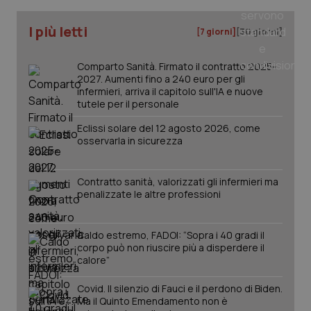
I più letti
[7 giorni]
[30 giorni]
Comparto Sanità. Firmato il contratto 2025-
2027. Aumenti fino a 240 euro per gli
infermieri, arriva il capitolo sull'IA e nuove
tutele per il personale
Eclissi solare del 12 agosto 2026, come
osservarla in sicurezza
Contratto sanità, valorizzati gli infermieri ma
penalizzate le altre professioni
PHPSESSID
Sessio
PHP.net
Caldo estremo, FADOI: “Sopra i 40 gradi il
www.quotidianosanita.it
corpo può non riuscire più a disperdere il
calore”
Covid. Il silenzio di Fauci e il perdono di Biden.
Ma il Quinto Emendamento non è