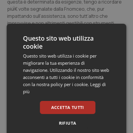
questa è determinata da esigenze, tengo a ricordare
Salute orale & impianti
piùÌ€ volte segnalate dalla Fnomceo, che, pur
impattando sull’assistenza, sono tutt’altro che
Sangue & coagulazione
improvvise e non altrimenti gestibili con strumenti
ordinari”.
Tiroide
Questo sito web utilizza
cookie
14 Settembre 2022
Tumore al seno
Questo sito web utilizza i cookie per
© Riproduzione riservata
migliorare la tua esperienza di
Tumore ovarico
navigazione. Utilizzando il nostro sito web
acconsenti a tutti i cookie in conformità
Tumori del Polmone & Testa Collo
con la nostra policy per i cookie.
Leggi di
più
Tumori gastrointestinali
Potrebbe interessarti in
ACCETTA TUTTI
Ulcera & Reflusso
Lavoro e Professioni
RIFIUTA
Vaccini