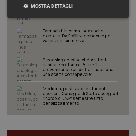
Tracciabilità dei farmaci. Dal Ministero
MOSTRA DETTAGLI
le istruzioni per il Data Matrix. Entro l’8
febbraio 2027 l’adeguamento dei
sistemi
Necessari
Statistici
Marketing
Farmacisti in prima linea anche
d’estate. Da Fofi il vademecum per
vacanze in sicurezza
Screening oncologici. Assistenti
Necessari
Statistici
Marketing
sanitari Fno Tsrm e Pstrp: “La
prevenzione è un diritto, l’adesione
I cookie necessari contribuiscono a rendere fruibile il
una scelta consapevole”
sito web abilitandone funzionalità di base quali la
navigazione sulle pagine e l'accesso alle aree
protette del sito. Il sito web non è in grado di
Medicina, posti vuoti e studenti
funzionare correttamente senza questi cookie.
esclusi. Il Consiglio di Stato accoglie il
ricorso di C&P: semestre filtro
Nome
Fornitore
/
Dominio
Scaden
penalizza il merito
VISITOR_PRIVACY_METADATA
5 mesi
YouTube
settim
.youtube.com