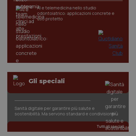
AI e telemedicina nello studio
odontoiatrico: applicazioni concrete e
tracking-sites-ironfish-
www.quotidianosanita.it
4
tracking-enable
settim
uso protetto
2 gior
tracking-sites-ironfish-
www.quotidianosanita.it
4
session-id
settim
2 gior
Gli speciali
_ga
1 anno
Google LLC
mes
.quotidianosanita.it
Sanità digitale per garantire più salute e
sostenibilità. Ma servono standard e condivisione
Tutti gli speciali