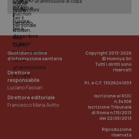
un’ammissione di colpa
Quotidiano online
Copyright 2013-2026
d'informazione sanitaria
© Homnya Srl
Tutti i diritti sono
riservati
Direttore
_ga_KM60CM4NPH
.quotidianosanita.it
1 anno
responsabile
mes
P.I. e C.F. 13026241003
Luciano Fassari
Iscrizione al ROC
Direttore editoriale
n.34308
Francesco Maria Avitto
Iscrizione Tribunale
di Roma n.115/2013
del 22/05/2013
Riproduzione
riservata
Fornitore
/
Nome
Scadenza
Descrizion