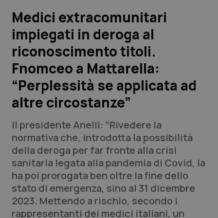
Medici extracomunitari
Scienza e Farmaci
impiegati in deroga al
riconoscimento titoli.
Studi e Analisi
Fnomceo a Mattarella:
Lettere al direttore
“Perplessità se applicata ad
Edizioni Regionali
altre circostanze”
QS Pro
Il presidente Anelli: “Rivedere la
normativa che, introdotta la possibilità
Professionisti Sanitari.AI
della deroga per far fronte alla crisi
sanitaria legata alla pandemia di Covid, la
ha poi prorogata ben oltre la fine dello
Abruzzo
QS Pro Gold
stato di emergenza, sino al 31 dicembre
QS Club
Newsletter
2023. Mettendo a rischio, secondo i
Basilicata
Artrite & artrosi
rappresentanti dei medici italiani, un