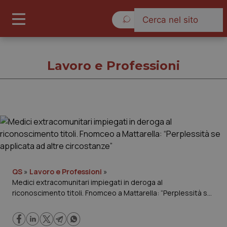
Giovedì 6 Agosto 2026
Lavoro e Professioni
Lavoro e Professioni
Cronache
Governo e Parlamento
QS
»
Lavoro e Professioni
»
Medici extracomunitari impiegati in deroga al
riconoscimento titoli. Fnomceo a Mattarella: “Perplessità se
Regioni e Asl
applicata ad altre circostanze”
Lavoro e Professioni