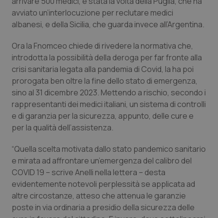
arrivare 500 medici, è stata la volta della Puglia, che ha
avviato un’interlocuzione per reclutare medici
Piemonte
HIV
albanesi, e della Sicilia, che guarda invece all’Argentina.
Provincia Autonoma di Bolzano
Infezioni & Febbre
Ora la Fnomceo chiede di rivedere la normativa che,
introdotta la possibilità della deroga per far fronte alla
Provincia Autonoma di Trento
Ipertensione & Scompenso
crisi sanitaria legata alla pandemia di Covid, la ha poi
prorogata ben oltre la fine dello stato di emergenza,
sino al 31 dicembre 2023. Mettendo a rischio, secondo i
Puglia
Malattie rare
rappresentanti dei medici italiani, un sistema di controlli
e di garanzia per la sicurezza, appunto, delle cure e
Sardegna
Malattia di Crohn & Rettocolite Ulcerosa
per la qualità dell’assistenza.
Sicilia
Neuroscienze & patologie neurodegenerative
“Quella scelta motivata dallo stato pandemico sanitario
e mirata ad affrontare un’emergenza del calibro del
Toscana
Obesità
COVID 19 – scrive Anelli nella lettera – desta
evidentemente notevoli perplessità se applicata ad
Umbria
Oftalmologia
altre circostanze, atteso che attenua le garanzie
poste in via ordinaria a presidio della sicurezza delle