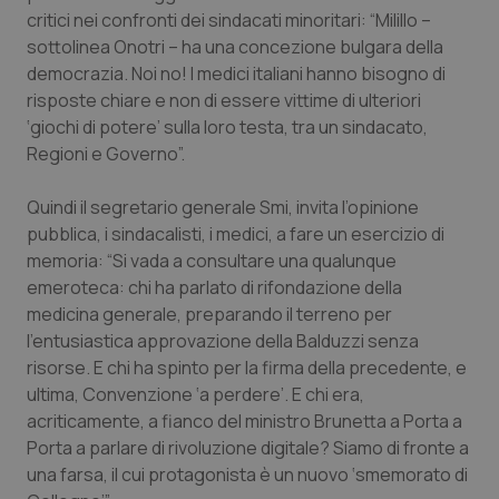
Calabria
Asma & BPCO
critici nei confronti dei sindacati minoritari: “Milillo –
sottolinea Onotri – ha una concezione bulgara della
democrazia. Noi no! I medici italiani hanno bisogno di
Campania
Car-T
risposte chiare e non di essere vittime di ulteriori
‘giochi di potere’ sulla loro testa, tra un sindacato,
Emilia-Romagna
Colesterolo & coronaropatie
Regioni e Governo”.
Friuli Venezia Giulia
Dermatite Atopica
Quindi il segretario generale Smi, invita l’opinione
pubblica, i sindacalisti, i medici, a fare un esercizio di
Lazio
Diabete & glucometri
memoria: “Si vada a consultare una qualunque
emeroteca: chi ha parlato di rifondazione della
Liguria
Disturbi dell’umore
medicina generale, preparando il terreno per
l'entusiastica approvazione della Balduzzi senza
Lombardia
Dolore
risorse. E chi ha spinto per la firma della precedente, e
ultima, Convenzione ‘a perdere’. E chi era,
acriticamente, a fianco del ministro Brunetta a Porta a
Marche
Donna & Salute
Porta a parlare di rivoluzione digitale? Siamo di fronte a
una farsa, il cui protagonista è un nuovo ‘smemorato di
Molise
Epatiti