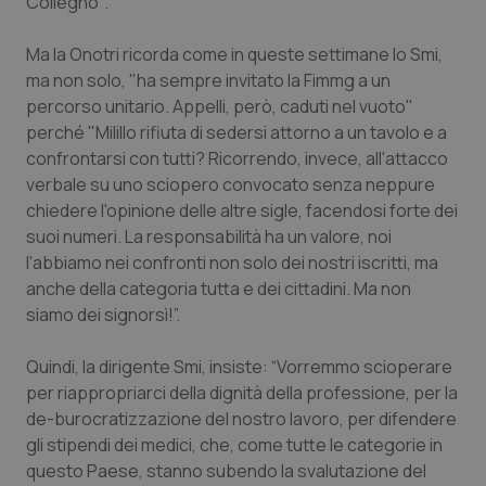
Collegno’”.
Piemonte
HIV
Ma la Onotri ricorda come in queste settimane lo Smi,
ma non solo, "ha sempre invitato la Fimmg a un
Provincia Autonoma di Bolzano
Infezioni & Febbre
percorso unitario. Appelli, però, caduti nel vuoto"
perché "Milillo rifiuta di sedersi attorno a un tavolo e a
Provincia Autonoma di Trento
Ipertensione & Scompenso
confrontarsi con tutti? Ricorrendo, invece, all'attacco
verbale su uno sciopero convocato senza neppure
Puglia
Malattie rare
chiedere l'opinione delle altre sigle, facendosi forte dei
suoi numeri. La responsabilità ha un valore, noi
l'abbiamo nei confronti non solo dei nostri iscritti, ma
Sardegna
Malattia di Crohn & Rettocolite Ulcerosa
anche della categoria tutta e dei cittadini. Ma non
siamo dei signorsì!”.
Sicilia
Neuroscienze & patologie neurodegenerative
Quindi, la dirigente Smi, insiste: “Vorremmo scioperare
Toscana
Obesità
per riappropriarci della dignità della professione, per la
de-burocratizzazione del nostro lavoro, per difendere
Umbria
Oftalmologia
gli stipendi dei medici, che, come tutte le categorie in
questo Paese, stanno subendo la svalutazione del