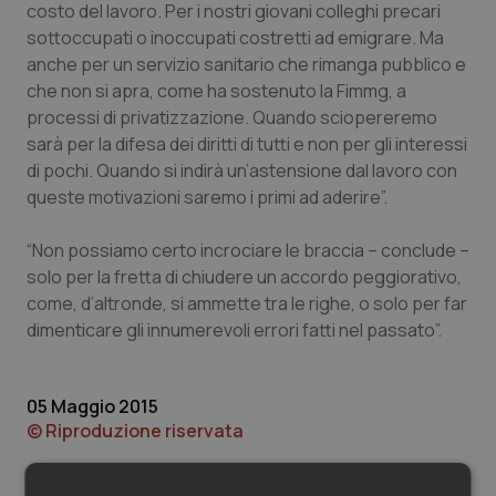
Valle D’Aosta
Oncodermatologia
costo del lavoro. Per i nostri giovani colleghi precari
sottoccupati o inoccupati costretti ad emigrare. Ma
Veneto
Oncoematologia
anche per un servizio sanitario che rimanga pubblico e
che non si apra, come ha sostenuto la Fimmg, a
processi di privatizzazione. Quando sciopereremo
Oncologia & Nutrizione
sarà per la difesa dei diritti di tutti e non per gli interessi
di pochi. Quando si indirà un’astensione dal lavoro con
Psoriasi & pelle
queste motivazioni saremo i primi ad aderire”.
Quotidiano Cardiologia
“Non possiamo certo incrociare le braccia – conclude –
solo per la fretta di chiudere un accordo peggiorativo,
Quotidiano Chirurgia
come, d’altronde, si ammette tra le righe, o solo per far
dimenticare gli innumerevoli errori fatti nel passato”.
Quotidiano Oncologia
Quotidiano Pediatria
05 Maggio 2015
© Riproduzione riservata
Rene & patologie urogenitali