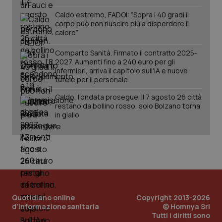
Caldo estremo, FADOI: “Sopra i 40 gradi il
corpo può non riuscire più a disperdere il
calore”
Comparto Sanità. Firmato il contratto 2025-
2027. Aumenti fino a 240 euro per gli
infermieri, arriva il capitolo sull'IA e nuove
tutele per il personale
Caldo, l’ondata prosegue. Il 7 agosto 26 città
restano da bollino rosso, solo Bolzano torna
PHPSESSID
Sessio
PHP.net
in giallo
www.quotidianosanita.it
Quotidiano online
Copyright 2013-2026
d'informazione sanitaria
© Homnya Srl
Tutti i diritti sono