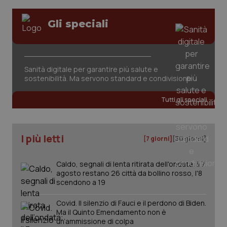
Gli speciali
tracking-sites-ironfish-
www.quotidianosanita.it
4
session-id
settim
2 gior
Sanità digitale per garantire più salute e
sostenibilità. Ma servono standard e condivisione
_ga
1 anno
Google LLC
mes
.quotidianosanita.it
Tutti gli speciali
I più letti
[7 giorni]
[30 giorni]
Caldo, segnali di lenta ritirata dell'ondata: il 7
agosto restano 26 città da bollino rosso, l'8
scendono a 19
Covid. Il silenzio di Fauci e il perdono di Biden.
Ma il Quinto Emendamento non è
un’ammissione di colpa