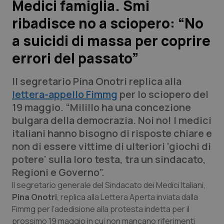
Medici famiglia. Smi
ribadisce no a sciopero: “No
Scienza e Farmaci
a suicidi di massa per coprire
Studi e Analisi
errori del passato”
Lettere al direttore
Il segretario Pina Onotri replica alla
lettera-appello Fimmg
per lo sciopero del
Edizioni Regionali
19 maggio. “Milillo ha una concezione
bulgara della democrazia. Noi no! I medici
QS Pro
italiani hanno bisogno di risposte chiare e
non di essere vittime di ulteriori 'giochi di
Professionisti Sanitari.AI
potere' sulla loro testa, tra un sindacato,
Regioni e Governo”.
Abruzzo
QS Pro Gold
Il segretario generale del Sindacato dei Medici Italiani,
Pina Onotri
, replica alla Lettera Aperta inviata dalla
QS Club
Newsletter
Basilicata
Artrite & artrosi
Fimmg per l'adedisione alla protesta indetta per il
prossimo 19 maggio in cui non mancano riferimenti