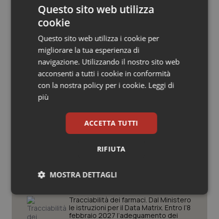
Questo sito web utilizza
Salute orale & impianti
cookie
Sangue & coagulazione
Questo sito web utilizza i cookie per
Potrebbe interessarti in
migliorare la tua esperienza di
Tiroide
navigazione. Utilizzando il nostro sito web
Lavoro e Professioni
acconsenti a tutti i cookie in conformità
con la nostra policy per i cookie.
Leggi di
Tumore al seno
più
Decreto PA. Aiop e Aris:
“Preoccupazione per la mancata
Tumore ovarico
approvazione dell’adeguamento
delle tariffe ospedaliere, così rinvio
ACCETTA TUTTI
rinnovo contratto sanità privata”
Tumori del Polmone & Testa Collo
RIFIUTA
West Nile. Rete Izs: “Sorveglianza e
dati per evitare allarmismi. Italia
Tumori gastrointestinali
pronta”
MOSTRA DETTAGLI
Ulcera & Reflusso
Necessari
Statistici
Marketing
Tracciabilità dei farmaci. Dal Ministero
le istruzioni per il Data Matrix. Entro l’8
Vaccini
febbraio 2027 l’adeguamento dei