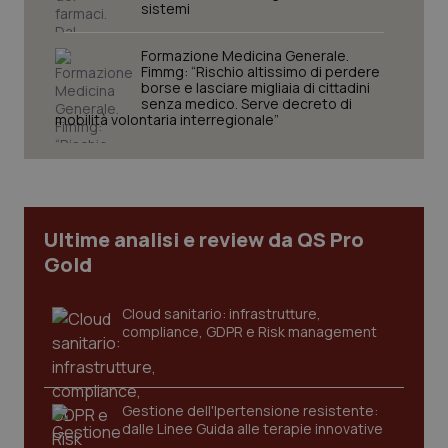
sistemi
Formazione Medicina Generale.
Fimmg: “Rischio altissimo di perdere
borse e lasciare migliaia di cittadini
Necessari
Statistici
Marketing
senza medico. Serve decreto di
mobilità volontaria interregionale”
I cookie necessari contribuiscono a rendere fruibile il
sito web abilitandone funzionalità di base quali la
navigazione sulle pagine e l'accesso alle aree
protette del sito. Il sito web non è in grado di
funzionare correttamente senza questi cookie.
Nome
Fornitore
/
Dominio
Scaden
Ultime analisi e review da QS Pro
VISITOR_PRIVACY_METADATA
5 mesi
YouTube
Gold
settim
.youtube.com
Cloud sanitario: infrastrutture,
compliance, GDPR e Risk management
Gestione dell'Ipertensione resistente:
dalle Linee Guida alle terapie innovative