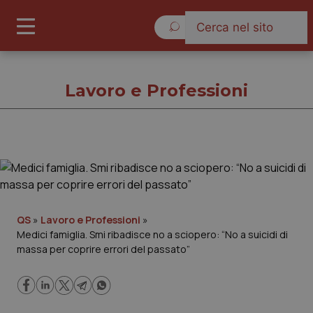
Sabato 8 Agosto 2026
Lavoro e Professioni
Lavoro e Professioni
Cronache
QS
»
Lavoro e Professioni
»
Medici famiglia. Smi ribadisce no a sciopero: “No a suicidi di
Governo e Parlamento
massa per coprire errori del passato”
Regioni e Asl
Lavoro e Professioni