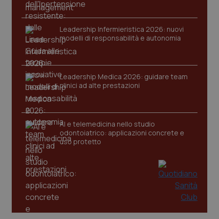
Leadership Infermieristica 2026: nuovi
modelli di responsabilità e autonomia
CookieScriptConsent
5 mesi
CookieScript
settim
www.quotidianosanita.it
Leadership Medica 2026: guidare team
clinici ad alte prestazioni
AI e telemedicina nello studio
odontoiatrico: applicazioni concrete e
uso protetto
tracking-sites-ironfish-
www.quotidianosanita.it
4
tracking-enable
settim
2 gior