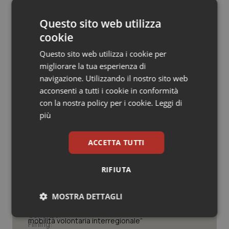
© Riproduzione riservata
Salute orale & impianti
Questo sito web utilizza
cookie
Sangue & coagulazione
Questo sito web utilizza i cookie per
Tiroide
migliorare la tua esperienza di
navigazione. Utilizzando il nostro sito web
Potrebbe interessarti in
Tumore al seno
acconsenti a tutti i cookie in conformità
con la nostra policy per i cookie.
Leggi di
Lavoro e Professioni
più
Tumore ovarico
Tracciabilità dei farmaci. Dal Ministero
ACCETTA TUTTI
Tumori del Polmone & Testa Collo
le istruzioni per il Data Matrix. Entro l’8
febbraio 2027 l’adeguamento dei
sistemi
RIFIUTA
Tumori gastrointestinali
Formazione Medicina Generale.
MOSTRA DETTAGLI
Fimmg: “Rischio altissimo di perdere
Ulcera & Reflusso
borse e lasciare migliaia di cittadini
senza medico. Serve decreto di
Necessari
Statistici
Marketing
mobilità volontaria interregionale”
Vaccini