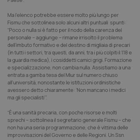
Paese”.
Piemonte
HIV
Ma l’elenco potrebbe essere molto più lungo per
Fismu che sottolinea solo alcuni altri puntuali spunti:
Provincia Autonoma di Bolzano
Infezioni & Febbre
“Poco o nulla si è fatto per il nodo della carenza del
personale – aggiunge – rimane irrisolto il problema
Provincia Autonoma di Trento
Ipertensione & Scompenso
dell’imbuto formativo e del destino di migliaia di precari
(in tutti i settori, tra questi, da anni, tra i più colpiti il 118 e
Puglia
Malattie rare
la guardia medica), i cosiddetti camici grigi. Formazione
e specializzazione, non cambia nulla. Assistiamo a una
entrata a gamba tesa del Miur sul numero chiuso
Sardegna
Malattia di Crohn & Rettocolite Ulcerosa
all’università, nonostante le istituzioni ordinistiche
avessero detto chiaramente: ‘Non mancano i medici
Sicilia
Neuroscienze & patologie neurodegenerative
ma gli specialisti’”.
Toscana
Obesità
“È una sanità precaria, con poche risorse e molti
sprechi – sottolinea il segretario generale Fismu – che
Umbria
Oftalmologia
non ha una seria programmazione, che è vittima delle
improvvisazioni del Governo e delle Regioni. Un Ssn