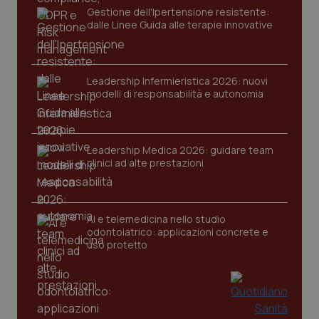
Gestione dell'Ipertensione resistente:
dalle Linee Guida alle terapie innovative
Leadership Infermieristica 2026: nuovi
modelli di responsabilità e autonomia
CookieScriptConsent
5 mesi
CookieScript
settim
www.quotidianosanita.it
Leadership Medica 2026: guidare team
clinici ad alte prestazioni
AI e telemedicina nello studio
odontoiatrico: applicazioni concrete e
uso protetto
tracking-sites-ironfish-
www.quotidianosanita.it
4
tracking-enable
settim
2 gior