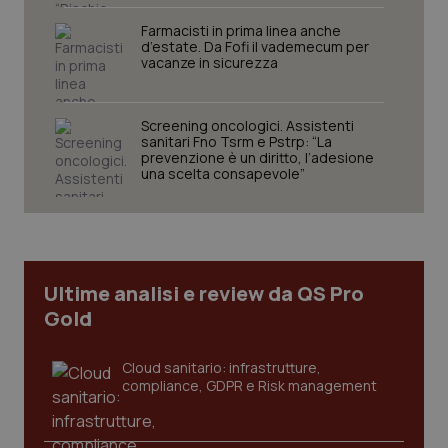
Farmacisti in prima linea anche
d’estate. Da Fofi il vademecum per
vacanze in sicurezza
Necessari
Statistici
Marketing
Screening oncologici. Assistenti
sanitari Fno Tsrm e Pstrp: “La
prevenzione è un diritto, l’adesione
I cookie necessari contribuiscono a rendere fruibile il
una scelta consapevole”
sito web abilitandone funzionalità di base quali la
navigazione sulle pagine e l'accesso alle aree
protette del sito. Il sito web non è in grado di
funzionare correttamente senza questi cookie.
Nome
Fornitore
/
Dominio
Scaden
VISITOR_PRIVACY_METADATA
5 mesi
YouTube
Ultime analisi e review da QS Pro
settim
.youtube.com
Gold
Cloud sanitario: infrastrutture,
compliance, GDPR e Risk management