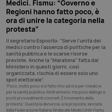
Medici. Fismu: “Governo e
Regioni hanno fatto poco, è
Scienza e Farmaci
ora di unire la categoria nella
Studi e Analisi
protesta”
Lettere al direttore
Il segretario Esposito: “Serve l’unità dei
medici contro l’assenza di politiche per la
Edizioni Regionali
sanità pubblica e le scarse risorse
previste. Anche la “Maratona” fatta dal
QS Pro
Ministero in questi giorni, così
organizzata, rischia di essere solo uno
Professionisti Sanitari.AI
spot elettorale”.
“Poco, molto poco si è fatto fino ad ora per i medici e
Abruzzo
QS Pro Gold
per la sanità pubblica. Molti annunci, ma poco dialogo e
pochi provvedimenti concreti. È il momento della
QS Club
Newsletter
Basilicata
Artrite & artrosi
protesta”. Questa la denuncia, e la proposta, lanciata
dalla Federazione Italiana Sindacale Medici Uniti-Fismu,