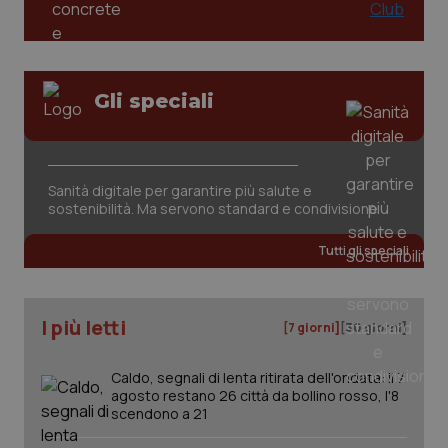
tracking-sites-ironfish-
www.quotidianosanita.it
4
session-id
settim
Gli speciali
2 gior
_ga
1 anno
Google LLC
Sanità digitale per garantire più salute e
mes
.quotidianosanita.it
sostenibilità. Ma servono standard e condivisione
Tutti gli speciali
I più letti
[7 giorni]
[30 giorni]
Caldo, segnali di lenta ritirata dell'ondata: il 7
agosto restano 26 città da bollino rosso, l'8
scendono a 21