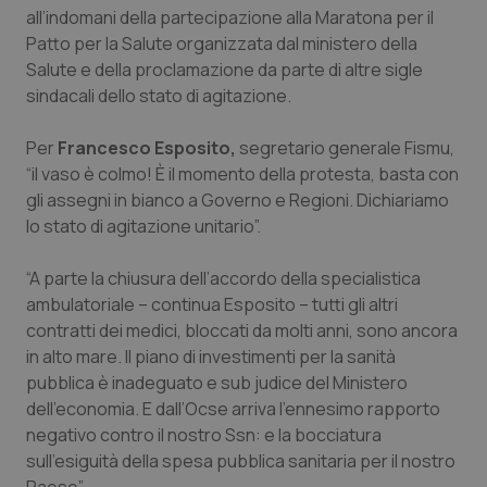
Calabria
Asma & BPCO
all’indomani della partecipazione alla Maratona per il
Patto per la Salute organizzata dal ministero della
Salute e della proclamazione da parte di altre sigle
Campania
Car-T
sindacali dello stato di agitazione.
Emilia-Romagna
Colesterolo & coronaropatie
Per
Francesco Esposito,
segretario generale Fismu,
“il vaso è colmo! È il momento della protesta, basta con
Friuli Venezia Giulia
Dermatite Atopica
gli assegni in bianco a Governo e Regioni. Dichiariamo
lo stato di agitazione unitario”.
Lazio
Diabete & glucometri
“A parte la chiusura dell’accordo della specialistica
Liguria
Disturbi dell’umore
ambulatoriale – continua Esposito – tutti gli altri
contratti dei medici, bloccati da molti anni, sono ancora
Lombardia
Dolore
in alto mare. Il piano di investimenti per la sanità
pubblica è inadeguato e sub judice del Ministero
dell’economia. E dall’Ocse arriva l’ennesimo rapporto
Marche
Donna & Salute
negativo contro il nostro Ssn: e la bocciatura
sull’esiguità della spesa pubblica sanitaria per il nostro
Molise
Epatiti