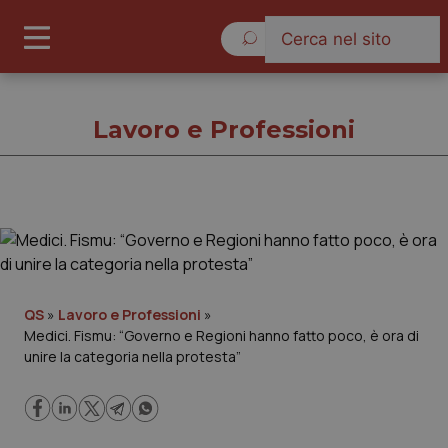
Venerdì 7 Agosto 2026
Lavoro e Professioni
Lavoro e Professioni
Cronache
QS
»
Lavoro e Professioni
»
Medici. Fismu: “Governo e Regioni hanno fatto poco, è ora di
Governo e Parlamento
unire la categoria nella protesta”
Regioni e Asl
Lavoro e Professioni