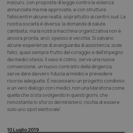
Valle D’Aosta
Oncodermatologia
insicuro, con proposte di legge contro la violenza
annunciate ma mai approvate, e con strutture
Veneto
Oncoematologia
fatiscenti in alcune realtà, soprattutto al centro sud. La
nostra società è diversa, la domanda di salute
cambiata, ma la nostra macchina organizzativa non è
Oncologia & Nutrizione
ancora pronta, anzi, spesso è vecchia. Si salvano
alcune esperienze di avanguardia di assistenza, isole
Psoriasi & pelle
felici, quasi sempre frutto del coraggio e dell’impegno
dei medici stessi. Il vaso è colmo, serve una nuova
Quotidiano Cardiologia
convenzione, un nuovo contratto della dirigenza,
serve dare davvero fiducia ai medici e prevedere
Quotidiano Chirurgia
risorse adeguate. È necessario un progetto condiviso
e un vero dialogo con i medici, non una Maratona come
Quotidiano Oncologia
quella che si sta svolgendo in questi giorni, che
nonostante lo sforzo del ministero, rischia di essere
Quotidiano Pediatria
solo uno spot elettorale”.
Rene & patologie urogenitali
10 Luglio 2019