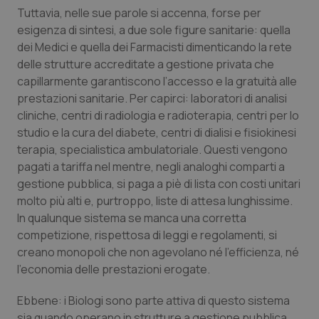
Tuttavia, nelle sue parole si accenna, forse per
Piemonte
HIV
esigenza di sintesi, a due sole figure sanitarie: quella
dei Medici e quella dei Farmacisti dimenticando la rete
Provincia Autonoma di Bolzano
Infezioni & Febbre
delle strutture accreditate a gestione privata che
capillarmente garantiscono l’accesso e la gratuità alle
prestazioni sanitarie. Per capirci: laboratori di analisi
Provincia Autonoma di Trento
Ipertensione & Scompenso
cliniche, centri di radiologia e radioterapia, centri per lo
studio e la cura del diabete, centri di dialisi e fisiokinesi
Puglia
Malattie rare
terapia, specialistica ambulatoriale. Questi vengono
pagati a tariffa nel mentre, negli analoghi comparti a
Sardegna
Malattia di Crohn & Rettocolite Ulcerosa
gestione pubblica, si paga a piè di lista con costi unitari
molto più alti e, purtroppo, liste di attesa lunghissime.
Sicilia
Neuroscienze & patologie neurodegenerative
In qualunque sistema se manca una corretta
competizione, rispettosa di leggi e regolamenti, si
Toscana
Obesità
creano monopoli che non agevolano né l’efficienza, né
l’economia delle prestazioni erogate.
Umbria
Oftalmologia
Ebbene: i Biologi sono parte attiva di questo sistema
sia quando operano in strutture a gestione pubblica