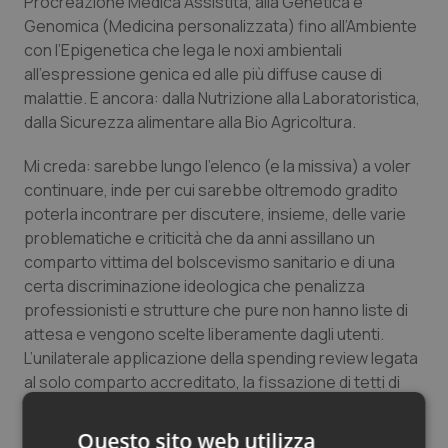
Procreazione Medica Assistita, alla Genetica e
Salute orale & impianti
Genomica (Medicina personalizzata) fino all’Ambiente
con l’Epigenetica che lega le noxi ambientali
all’espressione genica ed alle più diffuse cause di
Sangue & coagulazione
malattie. E ancora: dalla Nutrizione alla Laboratoristica,
dalla Sicurezza alimentare alla Bio Agricoltura.
Tiroide
Mi creda: sarebbe lungo l’elenco (e la missiva) a voler
Tumore al seno
continuare, inde per cui sarebbe oltremodo gradito
poterla incontrare per discutere, insieme, delle varie
Tumore ovarico
problematiche e criticità che da anni assillano un
comparto vittima del bolscevismo sanitario e di una
Tumori del Polmone & Testa Collo
certa discriminazione ideologica che penalizza
professionisti e strutture che pure non hanno liste di
attesa e vengono scelte liberamente dagli utenti.
Tumori gastrointestinali
L’unilaterale applicazione della spending review legata
al solo comparto accreditato, la fissazione di tetti di
Ulcera & Reflusso
spesa (che non tengono conto del reale fabbisogno
sanitario), determinano un surrettizio sviamento del
Vaccini
Questo sito web utilizza