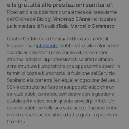
e la gratuità alle prestazioni sanitarie”.
Calabria
Asma & BPCO
Riceviamo e pubblichiamo una lettera del presidente
dell’Ordine dei Biologi,
Campania
Car-T
Vincenzo D’Anna
indirizzata al
parlamentare di Fratelli d’Italia,
Marcello Gemmato
:
Emilia-Romagna
Colesterolo & coronaropatie
Gentile On. Marcello Gemmato Ho avuto modo di
leggere il suo
intervento,
pubblicato sulle colonne del
Friuli Venezia Giulia
Dermatite Atopica
“Quotidiano Sanità”. Trovo condivisibile, come lei
afferma, affidarsi ai professionisti sanitari evitando
Lazio
Diabete & glucometri
altre strutture burocratiche che appesantirebbero, in
termini di costi e burocrazia, la fruizione del Servizio
Liguria
Disturbi dell’umore
Sanitario e la corretta (ed equa) erogazione dei Lea. Il
SSN è costruito sul falso presupposto etico che un
servizio pubblico debba coincidere con la gestione
Lombardia
Dolore
statale del medesimo, in quanto priva di profitto. Un
servizio pubblico nella sua vera accezione dovrebbe
Marche
Donna & Salute
invece essere accessibile a tutti e gratuito per chi ne
ha diritto.
Molise
Epatiti