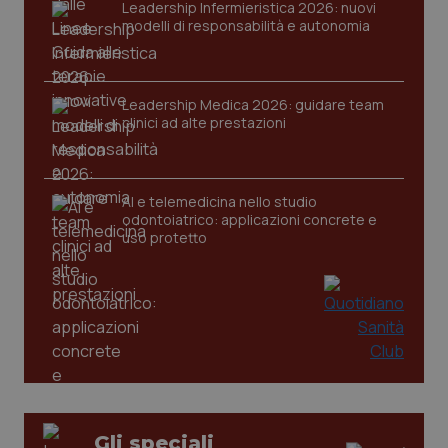
Leadership Infermieristica 2026: nuovi
tracking-sites-ironfish-
www.quotidianosanita.it
4
modelli di responsabilità e autonomia
session-id
settim
2 gior
Leadership Medica 2026: guidare team
clinici ad alte prestazioni
_ga
1 anno
Google LLC
mes
.quotidianosanita.it
AI e telemedicina nello studio
odontoiatrico: applicazioni concrete e
uso protetto
Gli speciali