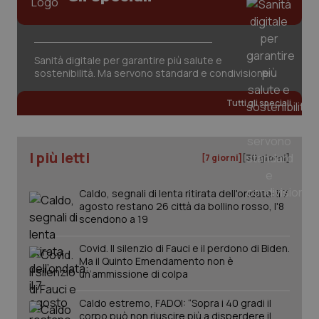
Sanità digitale per garantire più salute e
sostenibilità. Ma servono standard e condivisione
Tutti gli speciali
PHPSESSID
Sessio
PHP.net
www.quotidianosanita.it
I più letti
[7 giorni]
[30 giorni]
Caldo, segnali di lenta ritirata dell'ondata: il 7
agosto restano 26 città da bollino rosso, l'8
scendono a 19
Covid. Il silenzio di Fauci e il perdono di Biden.
Ma il Quinto Emendamento non è
un’ammissione di colpa
Caldo estremo, FADOI: “Sopra i 40 gradi il
corpo può non riuscire più a disperdere il