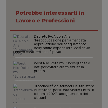
Potrebbe interessarti in
Necessari
Statistici
Marketing
Lavoro e Professioni
I cookie necessari contribuiscono a rendere fruibile il
sito web abilitandone funzionalità di base quali la
navigazione sulle pagine e l'accesso alle aree
Decreto PA. Aiop e Aris:
protette del sito. Il sito web non è in grado di
“Preoccupazione per la mancata
funzionare correttamente senza questi cookie.
approvazione dell’adeguamento
delle tariffe ospedaliere, così rinvio
Nome
Fornitore
/
Dominio
Scaden
rinnovo contratto sanità privata”
VISITOR_PRIVACY_METADATA
5 mesi
YouTube
settim
.youtube.com
West Nile. Rete Izs: “Sorveglianza e
dati per evitare allarmismi. Italia
pronta”
Tracciabilità dei farmaci. Dal Ministero
le istruzioni per il Data Matrix. Entro l’8
febbraio 2027 l’adeguamento dei
sistemi