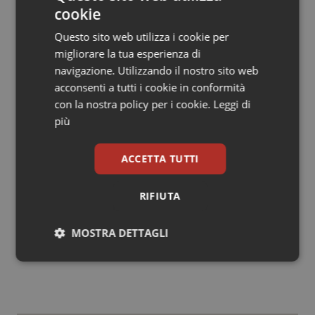
cittadino-paziente verso le strutture pubbliche una
cookie
volta bloccate quelle private accreditate. Queste
Questo sito web utilizza i cookie per
ultime sono vessate da continui tagli alle tariffe pur
migliorare la tua esperienza di
rappresentando frazioni minime dei costi del SSN (i
navigazione. Utilizzando il nostro sito web
laboratori di analisi valgono lo 0,56% del fondo
acconsenti a tutti i cookie in conformità
nazionale) incentivando, in tal modo, le multinazionali
con la nostra policy per i cookie.
Leggi di
che operano nel settore a costi più bassi e qualità più
più
scadenti. Argomenti questi ultimi che meriterebbero di
essere approfonditi con serietà ed evidenze di dati.
Pertanto, resto disponibile ad incontrarla per un
ACCETTA TUTTI
proficuo scambio di opinioni.
RIFIUTA
30 Settembre 2022
MOSTRA DETTAGLI
© Riproduzione riservata
Necessari
Statistici
Marketing