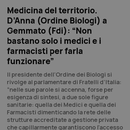
Medicina del territorio.
Scienza e Farmaci
D’Anna (Ordine Biologi) a
Gemmato (Fdi): “Non
Studi e Analisi
bastano solo i medici e i
Lettere al direttore
farmacisti per farla
Edizioni Regionali
funzionare”
QS Pro
Il presidente dell’Ordine dei Biologi si
rivolge al parlamentare di Fratelli d’Italia:
Professionisti Sanitari.AI
“nelle sue parole si accenna, forse per
esigenza di sintesi, a due sole figure
sanitarie: quella dei Medici e quella dei
Abruzzo
QS Pro Gold
Farmacisti dimenticando la rete delle
QS Club
Newsletter
strutture accreditate a gestione privata
Basilicata
Artrite & artrosi
che capillarmente garantiscono l'accesso