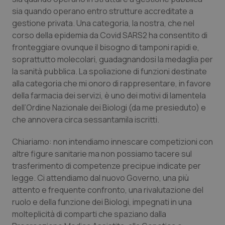
Valle D’Aosta
Oncodermatologia
sia quando operano entro strutture accreditate a
gestione privata. Una categoria, la nostra, che nel
Veneto
Oncoematologia
corso della epidemia da Covid SARS2 ha consentito di
fronteggiare ovunque il bisogno di tamponi rapidi e,
Oncologia & Nutrizione
soprattutto molecolari, guadagnandosi la medaglia per
la sanità pubblica. La spoliazione di funzioni destinate
Psoriasi & pelle
alla categoria che mi onoro di rappresentare, in favore
della farmacia dei servizi, è uno dei motivi di lamentela
Quotidiano Cardiologia
dell’Ordine Nazionale dei Biologi (da me presieduto) e
che annovera circa sessantamila iscritti.
Quotidiano Chirurgia
Chiariamo: non intendiamo innescare competizioni con
altre figure sanitarie ma non possiamo tacere sul
Quotidiano Oncologia
trasferimento di competenze precipue indicate per
legge. Ci attendiamo dal nuovo Governo, una più
Quotidiano Pediatria
attento e frequente confronto, una rivalutazione del
ruolo e della funzione dei Biologi, impegnati in una
Rene & patologie urogenitali
molteplicità di comparti che spaziano dalla