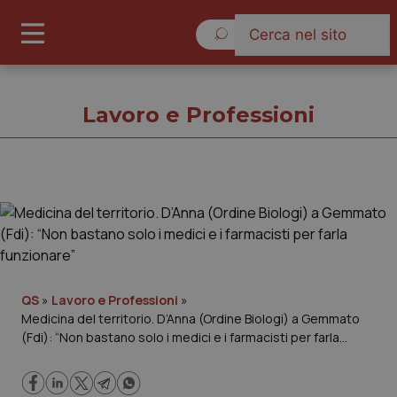
Domenica 9 Agosto 2026
Lavoro e Professioni
Lavoro e Professioni
Cronache
Governo e Parlamento
QS
»
Lavoro e Professioni
»
Medicina del territorio. D’Anna (Ordine Biologi) a Gemmato
(Fdi): “Non bastano solo i medici e i farmacisti per farla
Regioni e Asl
funzionare”
Lavoro e Professioni