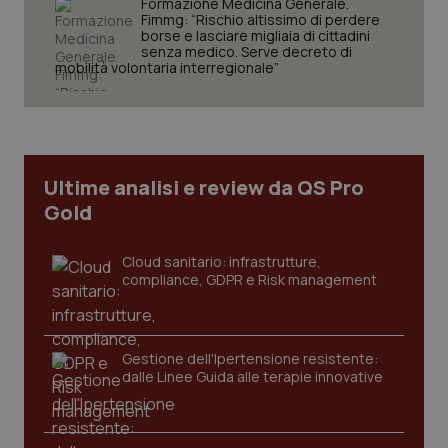
Formazione Medicina Generale.
Fimmg: “Rischio altissimo di perdere
borse e lasciare migliaia di cittadini
senza medico. Serve decreto di
mobilità volontaria interregionale”
CookieScriptConsent
5 mesi
CookieScript
settim
www.quotidianosanita.it
Ultime analisi e review da QS Pro
Gold
Cloud sanitario: infrastrutture,
compliance, GDPR e Risk management
tracking-sites-ironfish-
www.quotidianosanita.it
4
Gestione dell'Ipertensione resistente:
tracking-enable
settim
dalle Linee Guida alle terapie innovative
2 gior